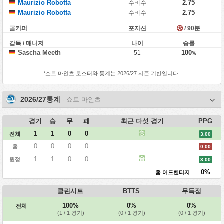
Maurizio Robotta
2.75
수비수
Maurizio Robotta
2.75
수비수
골키퍼
포지션
/ 90분
감독 / 매니저
나이
승률
Sascha Meeth
100
51
%
*
쇼트 마인츠
로스터와 통계는 2026/27 시즌 기반입니다.
2026/27통계
- 쇼트 마인츠
경기
승
무
패
최근 다섯 경기
PPG
승
1
1
0
0
전체
3.00
0
0
0
0
홈
0.00
승
1
1
0
0
원정
3.00
0%
홈 어드벤티지
클린시트
BTTS
무득점
100%
0%
0%
전체
(1 / 1 경기)
(0 / 1 경기)
(0 / 1 경기)