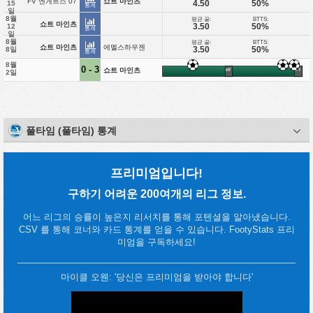
FV 엔게르스 07
쇼트 마인츠
4.50
50%
15
통계
일
8월
평균 골:
BTTS:
쇼트 마인츠
3.50
50%
12
통계
일
8월
평균 골:
BTTS:
쇼트 마인츠
에멜스하우젠
3.50
50%
8일
통계
8월
0 - 3
쇼트 마인츠
HT
FT
2일
풀타임 (풀타임) 통계
프리미엄입니다!
구하기 어려운 200여개의 리그 정보.
어느 리그의 승률이 높은지 리서치를 통해 포텐셜을 알아냈습니다.
CSV 를 통해 코너와 카드 통계를 얻을 수 있습니다. FootyStats 프리
미엄을 구독하세요!
마이클 오웬: '당신은 프리미엄을 받아야 합니다'