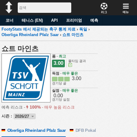
리그
메뉴
코너
테니스 (EN)
API
프리미엄
예측
FootyStats 에서 제공되는 축구 통계 자료
›
독일
›
Oberliga Rheinland Pfalz Saar
›
쇼트 마인츠
쇼트 마인츠
폼
-
최고
풀타임 결과
3.00
승
득점
-
매우 좋은
3.00
경기당 골
실점
-
매우 좋은
0.00
경기당 실점
100%
예측 리스크 -
-
매우 높음 리스크
시즌 :
2026/27
Oberliga Rheinland Pfalz Saar
DFB Pokal