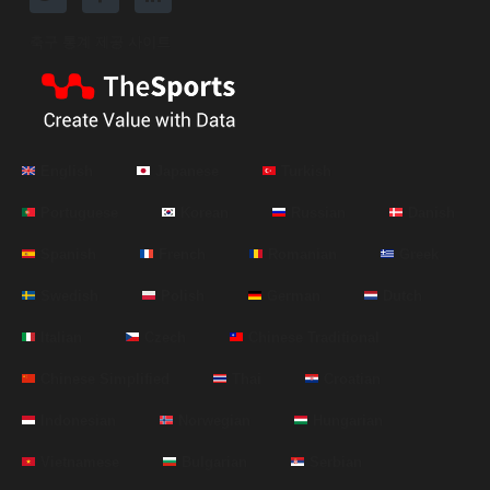
축구 통계 제공 사이트
English
Japanese
Turkish
Portuguese
Korean
Russian
Danish
Spanish
French
Romanian
Greek
Swedish
Polish
German
Dutch
Italian
Czech
Chinese Traditional
Chinese Simplified
Thai
Croatian
Indonesian
Norwegian
Hungarian
Vietnamese
Bulgarian
Serbian