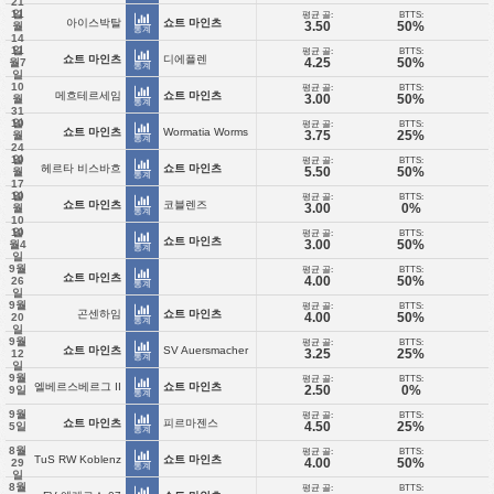
21
11
일
평균 골:
BTTS:
아이스박탈
쇼트 마인츠
3.50
50%
월
통계
14
11
일
평균 골:
BTTS:
쇼트 마인츠
디에플렌
4.25
50%
월7
통계
일
10
평균 골:
BTTS:
메흐테르세임
쇼트 마인츠
3.00
50%
월
통계
31
10
일
평균 골:
BTTS:
쇼트 마인츠
Wormatia Worms
3.75
25%
월
통계
24
10
일
평균 골:
BTTS:
헤르타 비스바흐
쇼트 마인츠
5.50
50%
월
통계
17
10
일
평균 골:
BTTS:
쇼트 마인츠
코블렌즈
3.00
0%
월
통계
10
10
일
평균 골:
BTTS:
쇼트 마인츠
3.00
50%
월4
통계
일
9월
평균 골:
BTTS:
쇼트 마인츠
4.00
50%
26
통계
일
9월
평균 골:
BTTS:
곤센하임
쇼트 마인츠
4.00
50%
20
통계
일
9월
평균 골:
BTTS:
쇼트 마인츠
SV Auersmacher
3.25
25%
12
통계
일
9월
평균 골:
BTTS:
엘베르스베르그 II
쇼트 마인츠
2.50
0%
9일
통계
9월
평균 골:
BTTS:
쇼트 마인츠
피르마젠스
4.50
25%
5일
통계
8월
평균 골:
BTTS:
TuS RW Koblenz
쇼트 마인츠
4.00
50%
29
통계
일
8월
평균 골:
BTTS: