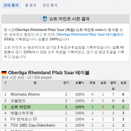
전체 통계
홈 통계
원정 통계
쇼트 마인츠 시즌 결과
현 시즌
Oberliga Rheinland Pfalz Saar (독일) 쇼트 마인츠 stats
의 통계를 보
면, 퍼포먼스 랭킹이
최고
위 이며,
Oberliga Rheinland Pfalz Saar 테이블에서
3/18
을 기록중입니다. 승률은
100%
입니다.
쇼트 마인츠 는 평균적으로 경기당
3
득점과
0
실점을 기록하였습니다.
쇼트 마
인츠
의 경기 중
0%
에서 양팀 모두 득점을 기록하였고, 경기 당 평균
3
골을 기록
하고 있습니다.
Oberliga Rheinland Pfalz Saar 테이블
현재 시즌 초반 - 12 / 306 played
#
팀
경기
승률%
득점
실점
골득
승점
실
Wormatia Worms
1
2
100%
8
1
7
6
코블렌즈
2
2
100%
6
0
6
6
쇼트 마인츠
3
1
100%
3
0
3
3
에멜스하우젠
4
1
100%
3
1
2
3
FV 엔게르스 07
5
1
100%
4
2
2
3
TSV 1881 Gau-Odernheim
6
1
100%
2
1
1
3