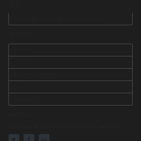
도구
배당율 변환기 - 소수점, 분수, 아메리칸 배당 변환
부가정보
어제 결과
내일 경기
축구 데이타 API (JSON)
예측
English Site
SNS 정보
FootyStats 를 팔로우 하시고 꾸준히 업데이트를 받으세요.