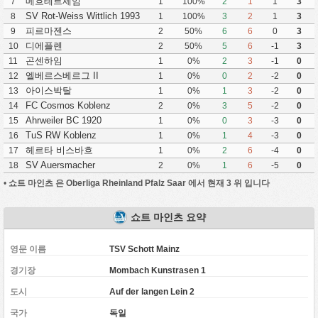
메흐테르세임
7
1
100%
2
1
1
3
SV Rot-Weiss Wittlich 1993
8
1
100%
3
2
1
3
피르마젠스
9
2
50%
6
6
0
3
디에플렌
10
2
50%
5
6
-1
3
곤센하임
11
1
0%
2
3
-1
0
엘베르스베르그 II
12
1
0%
0
2
-2
0
아이스박탈
13
1
0%
1
3
-2
0
FC Cosmos Koblenz
14
2
0%
3
5
-2
0
Ahrweiler BC 1920
15
1
0%
0
3
-3
0
TuS RW Koblenz
16
1
0%
1
4
-3
0
헤르타 비스바흐
17
1
0%
2
6
-4
0
SV Auersmacher
18
2
0%
1
6
-5
0
•
쇼트 마인츠 은 Oberliga Rheinland Pfalz Saar 에서 현재 3 위 입니다
쇼트 마인츠 요약
영문 이름
TSV Schott Mainz
경기장
Mombach Kunstrasen 1
도시
Auf der langen Lein 2
국가
독일