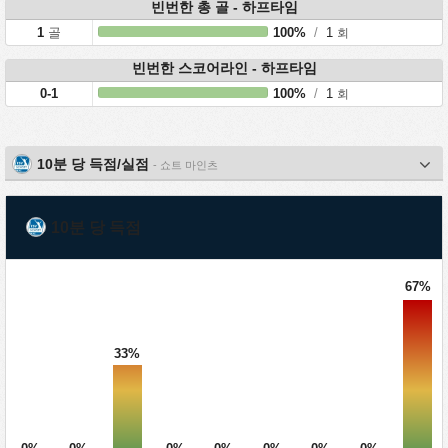
빈번한 총 골 - 하프타임
1
골
100%
/
1
회
빈번한 스코어라인 - 하프타임
0-1
100%
/
1
회
10분 당 득점/실점
- 쇼트 마인츠
10분 당 득점
67%
33%