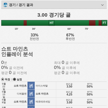
경기 / 경기 결과
3.00 경기당 골
HT
FT
15'
30'
60'
75'
33%
67%
전반전
후반전
쇼트 마인츠
인플레이 분석
0
0
분
최대
골 이후에
0%
0%
골 이전에
골 이후에
0
0
평균
골 이전에
평균
골 이후에
득점
|
실점
5월
평균 골:
BTTS:
쇼트 마인츠
아이스박탈
3.50
50%
22
통계
일
5월
평균 골:
BTTS:
디에플렌
쇼트 마인츠
4.25
50%
15
통계
일
5월
평균 골:
BTTS:
쇼트 마인츠
메흐테르세임
3.00
50%
8일
통계
5월
평균 골:
BTTS: