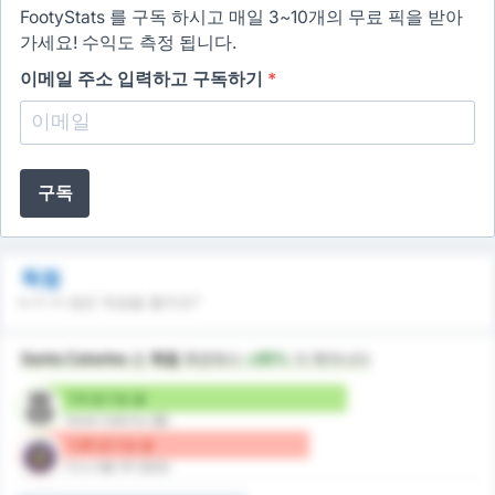
FootyStats 를 구독 하시고 매일 3~10개의 무료 픽을 받아
가세요! 수익도 측정 됩니다.
이메일 주소 입력하고 구독하기
*
구독
득점
누가 더 많은 득점을 할까요?
Santa Catarina
은
득점
측면에서
+20%
더 뛰어나다
1.5 경기당 골
Santa Catarina (홈)
1.25 경기당 골
카스사벨 CR (원정)