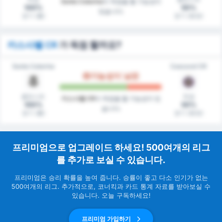
Santa Catarina
이 득점을 할 가능성이
100%
50%
있습니다.
경기 (홈)
경기 (원정)
카스사벨 CR
가 득점 할까요?
Santa Catarina
Cascavel CR
가능성이 낮은
클린시트
득점
카스사벨 CR
이 득점을 할 가능성이 있
100%
50%
습니다.
경기 (홈)
경기 (원정)
프리미엄으로 업그레이드 하세요! 500여개의 리그
를 추가로 보실 수 있습니다.
프리미엄은 승리 확률을 높여 줍니다. 승률이 좋고 다소 인기가 없는
500여개의 리그. 추가적으로, 코너킥과 카드 통계 자료를 받아보실 수
있습니다. 오늘 구독하세요!
프리미엄 가입하기