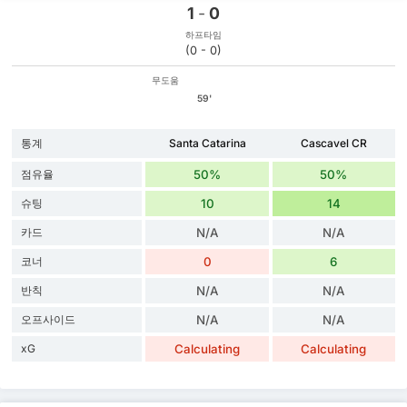
1
-
0
하프타임
(0 - 0)
무도움
59'
통계
Santa Catarina
Cascavel CR
점유율
50%
50%
슈팅
10
14
카드
N/A
N/A
코너
0
6
반칙
N/A
N/A
오프사이드
N/A
N/A
xG
Calculating
Calculating