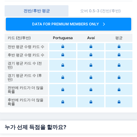
전반/후반 평균
오버 0.5-3 (전반/후반)
DATA FOR PREMIUM MEMBERS ONLY
카드 (전/후반)
Portuguesa
Avaí
평균
전반 평균 수령 카드 수
후반 평균 수령 카드 수
경기 평균 카드 수 (전
반)
경기 평균 카드 수 (후
반)
전반에 카드가 더 많을
확률
후반에 카드가 더 많을
확률
누가 선제 득점을 할까요?