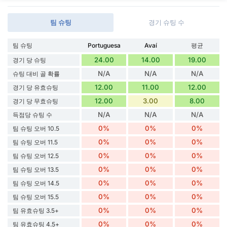
팀 슈팅
경기 슈팅 수
팀 슈팅
Portuguesa
Avaí
평균
24.00
14.00
19.00
경기 당 슈팅
N/A
N/A
N/A
슈팅 대비 골 확률
12.00
11.00
12.00
경기 당 유효슈팅
12.00
3.00
8.00
경기 당 무효슈팅
N/A
N/A
N/A
득점당 슈팅 수
0%
0%
0%
팀 슈팅 오버 10.5
0%
0%
0%
팀 슈팅 오버 11.5
0%
0%
0%
팀 슈팅 오버 12.5
0%
0%
0%
팀 슈팅 오버 13.5
0%
0%
0%
팀 슈팅 오버 14.5
0%
0%
0%
팀 슈팅 오버 15.5
0%
0%
0%
팀 유효슈팅 3.5+
0%
0%
0%
팀 유효슈팅 4.5+