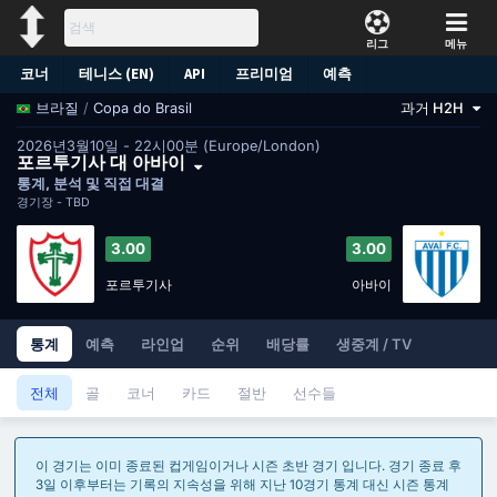
리그
메뉴
코너
테니스 (EN)
API
프리미엄
예측
/
Copa do Brasil
과거 H2H
브라질
2026년3월10일 - 22시00분 (Europe/London)
포르투기사 대 아바이
통계, 분석 및 직접 대결
경기장 -
TBD
3.00
3.00
포르투기사
아바이
통계
예측
라인업
순위
배당률
생중계 / TV
전체
골
코너
카드
절반
선수들
이 경기는 이미 종료된 컵게임이거나 시즌 초반 경기 입니다. 경기 종료 후
3일 이후부터는 기록의 지속성을 위해 지난 10경기 통계 대신 시즌 통계