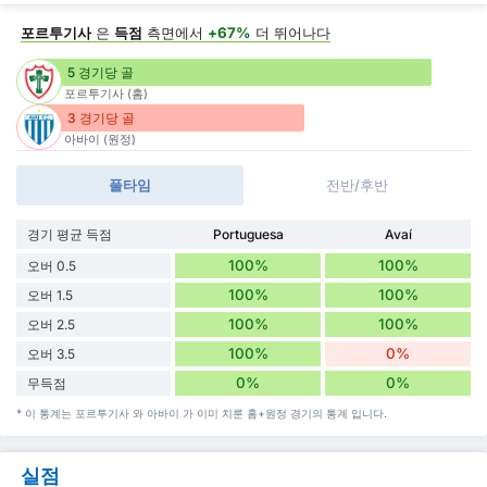
포르투기사
은
득점
측면에서
+67%
더 뛰어나다
5 경기당 골
포르투기사 (홈)
3 경기당 골
아바이 (원정)
풀타임
전반/후반
경기 평균 득점
Portuguesa
Avaí
100%
100%
오버 0.5
100%
100%
오버 1.5
100%
100%
오버 2.5
100%
0%
오버 3.5
0%
0%
무득점
* 이 통계는 포르투기사 와 아바이 가 이미 치룬 홈+원정 경기의 통계 입니다.
실점