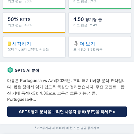
리그 평균 : 36%
리그 평균 : 74%
50%
4.50
BTTS
경기당 골
리그 평균 : 48%
리그 평균 : 2.43
시작하기
더 보기
오버 1.5, 풀타임/후반 & 등등
오버 8.5, 9.5 & 등등
GPT5 AI 분석
다음은 Portuguesa vs Avaí(2026년, 프리 매치) 베팅 분석 요약입니
다. 짧은 창에서 읽기 쉽도록 핵심만 정리했습니다. 주요 포인트 - 합
산 기대 득점(xG): 4.86으로 고득점 흐름 가능성 큼.
Portuguesa�...
GPT5 통계 분석을 보려면 사용자 등록(무료)을 하세요 »
*포르투기사 과 아바이 의 현 시즌 평균 통계자료