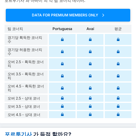
포르투기사 와 아바이 의 각 팀 코너킥 데이터.
DATA FOR PREMIUM MEMBERS ONLY
팀 코너킥
Portuguesa
Avaí
평균
경기당 획득한 코너킥
수
경기당 허용한 코너킥
수
오버 2.5 - 획득한 코너
킥
오버 3.5 - 획득한 코너
킥
오버 4.5 - 획득한 코너
킥
오버 2.5 - 상대 코너
오버 3.5 - 상대 코너
오버 4.5 - 상대 코너
포르투기사
가 득점 할까요?