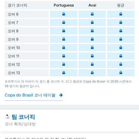
경기 코너킥
Portuguesa
Avaí
평균
오버 6
오버 7
오버 8
오버 9
오버 10
오버 11
오버 12
오버 13
포르투기사 와 아바이 의 경기 총 코너킥 수. 리그 평균은 Copa do Brasil 의 2026 시즌에서
58 경기의 평균치 입니다.
Copa do Brasil 코너 테이블
팀 코너킥
코너 획득/상대방