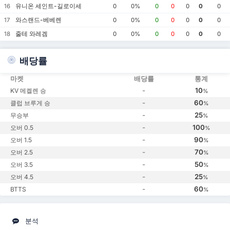
유니온 세인트-길로이세
16
0
0%
0
0
0
0
0
와스랜드-베베렌
17
0
0%
0
0
0
0
0
줄테 와레겜
18
0
0%
0
0
0
0
0
배당률
마켓
배당률
통계
-
10
KV 메켈렌 승
%
-
60
클럽 브루게 승
%
-
25
무승부
%
-
100
오버 0.5
%
-
90
오버 1.5
%
-
70
오버 2.5
%
-
50
오버 3.5
%
-
25
오버 4.5
%
-
60
BTTS
%
분석