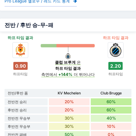
Pro League 옐로우 / 레드 카드 통계
전반 / 후반 승-무-패
하프 타임 결과
하프 타임 결과
클럽 브루게
은
0.90
2.20
하프 타임 결과
하프타임
하프타임
측면에서
+144%
더 뛰어나다
전반/후반 폼
KV Mechelen
Club Brugge
20%
60%
전반전 승리
20%
60%
후반전 승리
30%
40%
전반전 무승부
30%
10%
후반전 무승부
50%
0%
전반전 패배