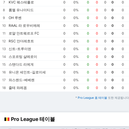
KVC 웨스테를로
7
0
0%
0
0
0
0
0
롬멜 유나이티드
8
0
0%
0
0
0
0
0
OH 루벤
9
0
0%
0
0
0
0
0
RAAL 라 로우비에레
10
0
0%
0
0
0
0
0
로얄 안트웨르프 FC
11
0
0%
0
0
0
0
0
RSC 안더레흐트
12
0
0%
0
0
0
0
0
신트-트루이덴
13
0
0%
0
0
0
0
0
스포르팅 샬레로이
14
0
0%
0
0
0
0
0
스탠다드 리에게
15
0
0%
0
0
0
0
0
유니온 세인트-길로이세
16
0
0%
0
0
0
0
0
와스랜드-베베렌
17
0
0%
0
0
0
0
0
줄테 와레겜
18
0
0%
0
0
0
0
0
*
Pro League 폼 테이블
또한 제공됩니다
Pro League 테이블