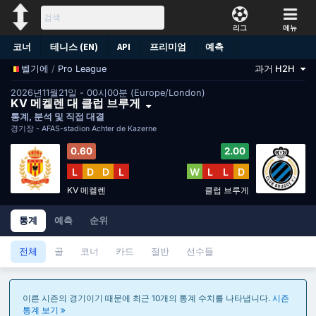
리그
메뉴
코너
테니스 (EN)
API
프리미엄
예측
/
Pro League
과거 H2H
벨기에
2026년11월21일 - 00시00분 (Europe/London)
KV 메켈렌 대 클럽 브루게
통계, 분석 및 직접 대결
경기장 -
AFAS-stadion Achter de Kazerne
0.60
2.00
L
D
D
L
W
L
L
D
KV 메켈렌
클럽 브루게
통계
예측
순위
전체
골
코너
카드
절반
선수들
이른 시즌의 경기이기 때문에 최근 10개의 통계 수치를 나타냅니다.
시즌
통계 보기