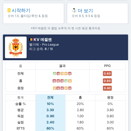
시작하기
더 보기
오버 1.5, 풀타임/후반 & 등등
오버 8.5, 9.5 & 등등
*KV 메켈렌 과 클럽 브루게 의 현 시즌 평균 통계자료
KV 메켈렌
벨기에 - Pro League
리그 순위.
6
/ 18
폼
결과
PPG
전체
0.60
승
패
무
무
패
홈
0.80
패
패
패
승
무
원정
0.40
무
패
패
무
패
통계
전체
홈
원정
승률 %
10%
20%
0%
평균
3.30
2.80
3.80
득점
0.90
1.00
0.80
실점
2.40
1.80
3.00
BTTS
60%
60%
60%