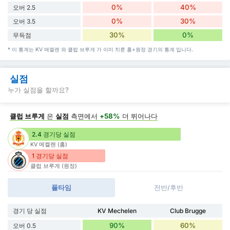
0%
40%
오버 2.5
0%
30%
오버 3.5
30%
0%
무득점
* 이 통계는 KV 메켈렌 와 클럽 브루게 가 이미 치룬 홈+원정 경기의 통계 입니다.
실점
누가 실점을 할까요?
클럽 브루게
은
실점
측면에서
+58%
더 뛰어나다
2.4 경기당 실점
KV 메켈렌 (홈)
1 경기당 실점
클럽 브루게 (원정)
풀타임
전반/후반
경기 당 실점
KV Mechelen
Club Brugge
90%
60%
오버 0.5