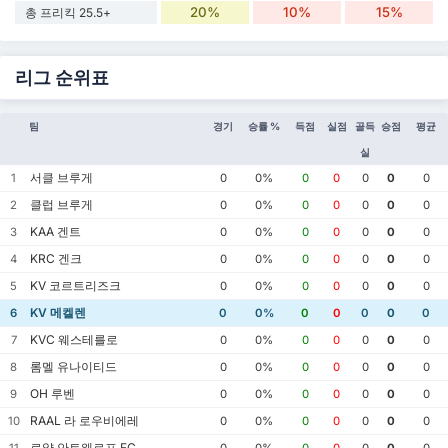
20%
10%
15%
총 프리킥 25.5+
리그 순위표
팀
경기
승률 %
득점
실점
골득
승점
평균
실
서클 브루게
1
0
0%
0
0
0
0
0
클럽 브루게
2
0
0%
0
0
0
0
0
KAA 겐트
3
0
0%
0
0
0
0
0
KRC 겐크
4
0
0%
0
0
0
0
0
KV 코르트리즈크
5
0
0%
0
0
0
0
0
KV 메켈렌
6
0
0%
0
0
0
0
0
KVC 웨스테를로
7
0
0%
0
0
0
0
0
롬멜 유나이티드
8
0
0%
0
0
0
0
0
OH 루벤
9
0
0%
0
0
0
0
0
RAAL 라 로우비에레
10
0
0%
0
0
0
0
0
로얄 안트웨르프 FC
11
0
0%
0
0
0
0
0