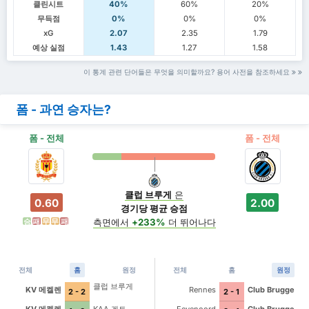
클린시트
40%
60%
20%
무득점
0%
0%
0%
xG
2.07
2.35
1.79
예상 실점
1.43
1.27
1.58
이 통계 관련 단어들은 무엇을 의미할까요? 용어 사전을 참조하세요
폼 - 과연 승자는?
폼 - 전체
폼 - 전체
클럽 브루게
은
0.60
2.00
경기당 평균 승점
측면에서
+233%
더 뛰어나다
승
패
무
무
패
전체
홈
원정
전체
홈
원정
클럽 브루게
KV 메켈렌
Rennes
Club Brugge
2 - 2
2 - 1