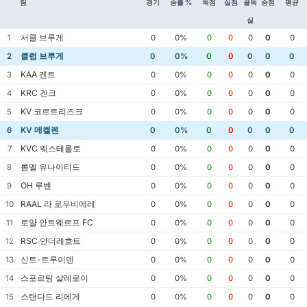
팀
경기
승률 %
득점
실점
골득
승점
평균
실
서클 브루게
1
0
0%
0
0
0
0
0
클럽 브루게
2
0
0%
0
0
0
0
0
KAA 겐트
3
0
0%
0
0
0
0
0
KRC 겐크
4
0
0%
0
0
0
0
0
KV 코르트리즈크
5
0
0%
0
0
0
0
0
KV 메켈렌
6
0
0%
0
0
0
0
0
KVC 웨스테를로
7
0
0%
0
0
0
0
0
롬멜 유나이티드
8
0
0%
0
0
0
0
0
OH 루벤
9
0
0%
0
0
0
0
0
RAAL 라 로우비에레
10
0
0%
0
0
0
0
0
로얄 안트웨르프 FC
11
0
0%
0
0
0
0
0
RSC 안더레흐트
12
0
0%
0
0
0
0
0
신트-트루이덴
13
0
0%
0
0
0
0
0
스포르팅 샬레로이
14
0
0%
0
0
0
0
0
스탠다드 리에게
15
0
0%
0
0
0
0
0