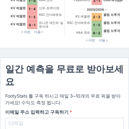
KV 메켈렌
KAA 겐트
Feyenoord
Club Brugge
1 - 0
3 - 1
KV 메켈렌
신트-트루이덴
1 - 4
2025/2026
RSC 안더레흐트
클럽 브루게
KV 메켈렌
KV 메켈렌
1 - 2
2 - 2
유니온 세인트-길
RSC 안더레흐트
클럽 브루게
KV 메켈렌
0 - 1
1 - 3
로이세
클럽 브루게
이전
다음
KAA 겐트
0 - 2
이전
다음
일간 예측을 무료로 받아보세
요
FootyStats 를 구독 하시고 매일 3~10개의 무료 픽을 받아
가세요! 수익도 측정 됩니다.
이메일 주소 입력하고 구독하기
*