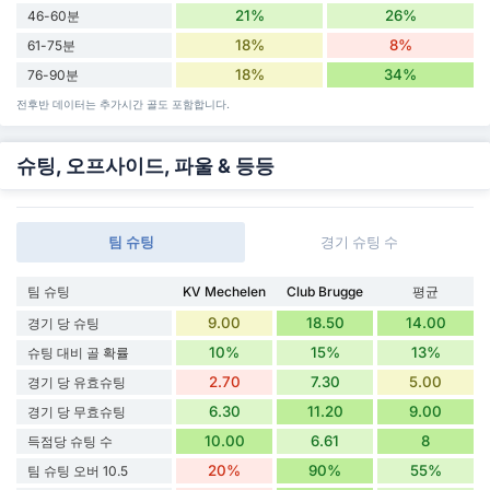
21%
26%
46-60분
18%
8%
61-75분
18%
34%
76-90분
전후반 데이터는 추가시간 골도 포함합니다.
슈팅, 오프사이드, 파울 & 등등
팀 슈팅
경기 슈팅 수
팀 슈팅
KV Mechelen
Club Brugge
평균
9.00
18.50
14.00
경기 당 슈팅
10%
15%
13%
슈팅 대비 골 확률
2.70
7.30
5.00
경기 당 유효슈팅
6.30
11.20
9.00
경기 당 무효슈팅
10.00
6.61
8
득점당 슈팅 수
20%
90%
55%
팀 슈팅 오버 10.5