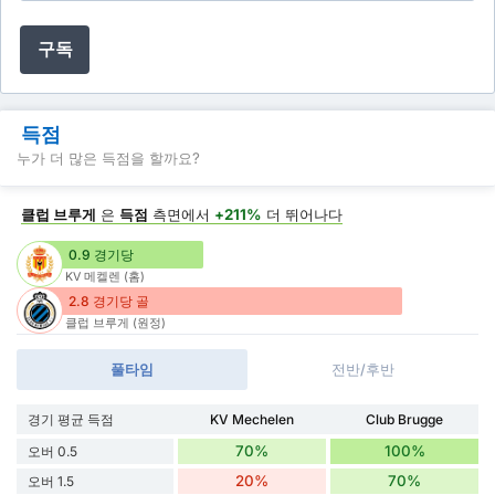
구독
득점
누가 더 많은 득점을 할까요?
클럽 브루게
은
득점
측면에서
+211%
더 뛰어나다
0.9 경기당
KV 메켈렌 (홈)
2.8 경기당 골
클럽 브루게 (원정)
풀타임
전반/후반
경기 평균 득점
KV Mechelen
Club Brugge
70%
100%
오버 0.5
20%
70%
오버 1.5