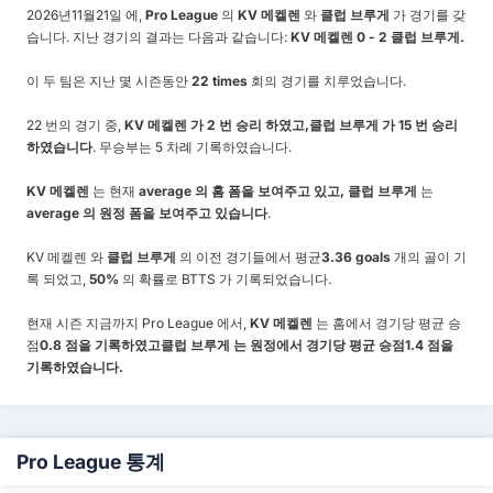
2026년11월21일 에,
Pro League
의
KV 메켈렌
와
클럽 브루게
가 경기를 갖
습니다. 지난 경기의 결과는 다음과 같습니다:
KV 메켈렌 0 - 2 클럽 브루게.
이 두 팀은 지난 몇 시즌동안
22 times
회의 경기를 치루었습니다.
22 번의 경기 중,
KV 메켈렌 가 2 번 승리 하였고,
클럽 브루게 가 15 번 승리
하였습니다
. 무승부는 5 차례 기록하였습니다.
KV 메켈렌
는 현재
average 의 홈 폼을 보여주고 있고,
클럽 브루게
는
average 의 원정 폼을 보여주고 있습니다
.
KV 메켈렌 와
클럽 브루게
의 이전 경기들에서 평균
3.36 goals
개의 골이 기
록 되었고,
50%
의 확률로 BTTS 가 기록되었습니다.
현재 시즌 지금까지 Pro League 에서,
KV 메켈렌
는 홈에서 경기당 평균 승
점
0.8 점을 기록하였고
클럽 브루게 는 원정에서 경기당 평균 승점
1.4
점을
기록하였습니다.
Pro League 통계