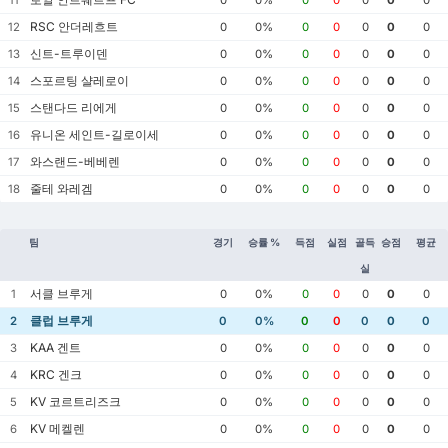
RSC 안더레흐트
12
0
0%
0
0
0
0
0
신트-트루이덴
13
0
0%
0
0
0
0
0
스포르팅 샬레로이
14
0
0%
0
0
0
0
0
스탠다드 리에게
15
0
0%
0
0
0
0
0
유니온 세인트-길로이세
16
0
0%
0
0
0
0
0
와스랜드-베베렌
17
0
0%
0
0
0
0
0
줄테 와레겜
18
0
0%
0
0
0
0
0
팀
경기
승률 %
득점
실점
골득
승점
평균
실
서클 브루게
1
0
0%
0
0
0
0
0
클럽 브루게
2
0
0%
0
0
0
0
0
KAA 겐트
3
0
0%
0
0
0
0
0
KRC 겐크
4
0
0%
0
0
0
0
0
KV 코르트리즈크
5
0
0%
0
0
0
0
0
KV 메켈렌
6
0
0%
0
0
0
0
0