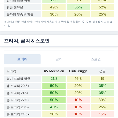
경기당 당한 파울
49%
55%
52%
평균 점유율
30%
20%
25%
풀타임 무승부 확률
데이터에 종종 반올림이나 반내림이 사용되기 때문에 합산 확률이 101% 로 집계될 수도 있습
니다.
프리킥, 골킥 & 스로인
프리킥
골킥
스로인
프리킥
KV Mechelen
Club Brugge
평균
21.3
16.8
19
경기 프리킥 평균
50%
20%
35%
총 프리킥 20.5+
50%
20%
35%
총 프리킥 21.5+
50%
10%
30%
총 프리킥 22.5+
40%
10%
25%
총 프리킥 23.5+
20%
10%
15%
총 프리킥 24.5+