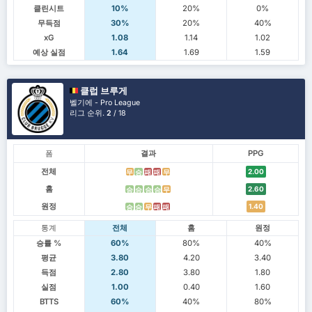
클린시트
10%
20%
0%
무득점
30%
20%
40%
xG
1.08
1.14
1.02
예상 실점
1.64
1.69
1.59
클럽 브루게
벨기에 - Pro League
리그 순위.
2
/ 18
폼
결과
PPG
전체
2.00
무
승
패
패
무
홈
2.60
승
승
승
승
무
원정
1.40
승
승
무
패
패
통계
전체
홈
원정
승률 %
60%
80%
40%
평균
3.80
4.20
3.40
득점
2.80
3.80
1.80
실점
1.00
0.40
1.60
BTTS
60%
40%
80%