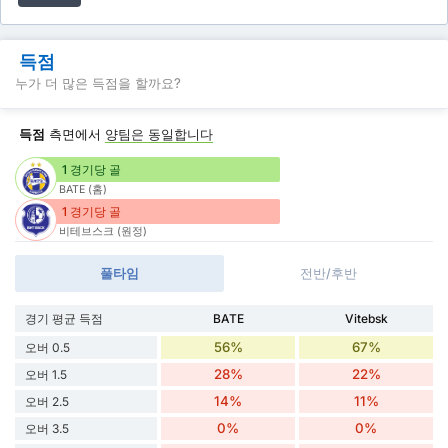
득점
누가 더 많은 득점을 할까요?
득점
측면에서
양팀은 동일합니다
1 경기당 골
BATE (홈)
1 경기당 골
비테브스크 (원정)
풀타임
전반/후반
경기 평균 득점
BATE
Vitebsk
56%
67%
오버 0.5
28%
22%
오버 1.5
14%
11%
오버 2.5
0%
0%
오버 3.5