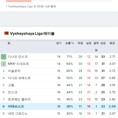
* Vysheyshaya Liga 의 2026 시즌 통계
Vysheyshaya Liga 테이블
팀
경기
승률 %
득점
실점
골득
승점
평균
실
디나모 민스크
1
14
71%
26
12
14
33
2.71
MKK-드네프르
2
14
64%
30
13
17
31
3.07
이슬로치
3
15
60%
28
13
15
31
2.73
디나모 브레스트
4
16
50%
28
15
13
27
2.69
고멜
5
16
44%
21
14
7
26
2.19
민스크
6
16
44%
23
21
2
25
2.75
토르페도 벨라즈
7
15
40%
23
13
10
23
2.40
비테브스크
8
16
38%
17
16
1
23
2.06
네만 그로드노
9
15
40%
16
15
1
21
2.07