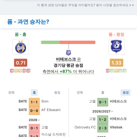
이 통계 관련 단어들은 무엇을 의미할까요? 용어 사전을 참조하세요
폼 - 과연 승자는?
폼 - 홈
폼 - 원정
비테브스크
은
0.71
1.33
경기당 평균 승점
패
무
무
패
패
패
승
무
승
승
측면에서
+87%
더 뛰어나다
전체
홈
원정
전체
홈
원정
BATE
Sion
고멜
비테브스크
1 - 1
0 - 1
BATE
AF Elbasani
0 - 0
2026/2027
고멜
비테브스크
1 - 2
2026
BATE
고멜
Ostrovets FC
Vitebsk
0 - 1
2 - 3
아스날 드쟈르진
BATE
2 - 3