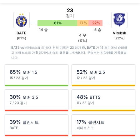
23
경기
61%
17%
22%
14 승
5 승
BATE
Vitebsk
4 무
(61%)
(22%)
(17%)
BATE vs 비테브스크 의 상대 전적 기록은 23 경기 중, BATE 가 14 경기에서 승리하
고 비테브스크 가 5 경기에서 승리 했음을 나타냅니다. 무승부는 4 차례를 기록했습
니다.
65%
52%
오버 1.5
오버 2.5
15 / 23 경기
12 / 23 경기
30%
48%
오버 3.5
BTTS
7 / 23 경기
11 / 23 경기
39%
17%
클린시트
클린시트
BATE
비테브스크