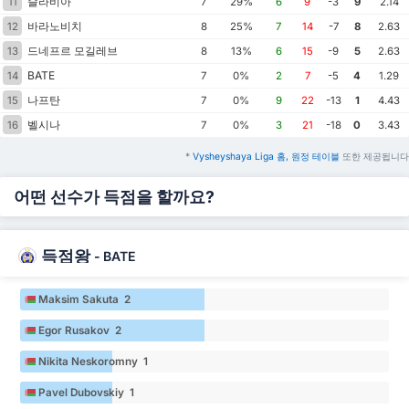
슬라비아
11
7
29%
6
9
-3
9
2.14
바라노비치
12
8
25%
7
14
-7
8
2.63
드네프르 모길레브
13
8
13%
6
15
-9
5
2.63
BATE
14
7
0%
2
7
-5
4
1.29
나프탄
15
7
0%
9
22
-13
1
4.43
벨시나
16
7
0%
3
21
-18
0
3.43
*
Vysheyshaya Liga 홈, 원정 테이블
또한 제공됩니다
어떤 선수가 득점을 할까요?
득점왕
-
BATE
Maksim Sakuta 2
Egor Rusakov 2
Nikita Neskoromny 1
Pavel Dubovskiy 1