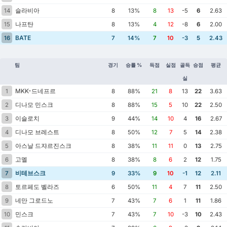
슬라비아
14
8
13%
8
13
-5
6
2.63
나프탄
15
8
13%
4
12
-8
6
2.00
BATE
16
7
14%
7
10
-3
5
2.43
팀
경기
승률 %
득점
실점
골득
승점
평균
실
MKK-드네프르
1
8
88%
21
8
13
22
3.63
디나모 민스크
2
8
88%
15
5
10
22
2.50
이슬로치
3
9
44%
14
10
4
16
2.67
디나모 브레스트
4
8
50%
12
7
5
14
2.38
아스날 드쟈르진스크
5
8
38%
11
11
0
13
2.75
고멜
6
8
38%
8
6
2
12
1.75
비테브스크
7
9
33%
9
10
-1
12
2.11
토르페도 벨라즈
8
6
50%
11
4
7
11
2.50
네만 그로드노
9
7
43%
7
6
1
11
1.86
민스크
10
7
43%
7
10
-3
10
2.43