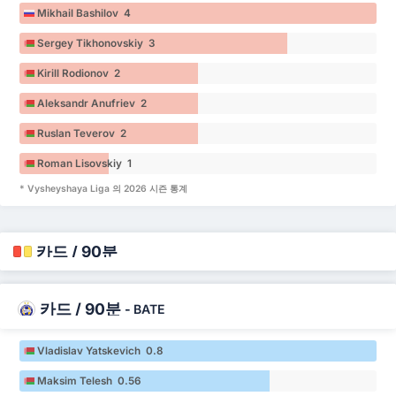
Mikhail Bashilov 4
Sergey Tikhonovskiy 3
Kirill Rodionov 2
Aleksandr Anufriev 2
Ruslan Teverov 2
Roman Lisovskiy 1
* Vysheyshaya Liga 의 2026 시즌 통계
카드 / 90분
카드 / 90분
-
BATE
Vladislav Yatskevich 0.8
Maksim Telesh 0.56