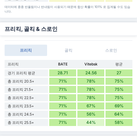
데이터에 종종 반올림이나 반내림이 사용되기 때문에 합산 확률이 101% 로 집계될 수도 있습
니다.
프리킥, 골킥 & 스로인
프리킥
골킥
스로인
프리킥
BATE
Vitebsk
평균
28.71
24.56
27
경기 프리킥 평균
71%
78%
75%
총 프리킥 20.5+
71%
78%
75%
총 프리킥 21.5+
71%
78%
75%
총 프리킥 22.5+
71%
67%
69%
총 프리킥 23.5+
71%
56%
64%
총 프리킥 24.5+
71%
44%
58%
총 프리킥 25.5+