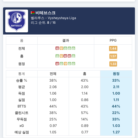
비테브스크
벨라루스 - Vysheyshaya Liga
리그 순위.
8
/ 16
폼
결과
PPG
전체
패
무
승
승
승
1.44
홈
승
무
패
패
승
1.57
원정
패
승
무
승
승
1.33
통계
전체
홈
원정
승률 %
38%
43%
33%
평균
2.06
2.00
2.11
득점
1.06
1.14
1.00
실점
1.00
0.86
1.11
BTTS
44%
43%
44%
클린시트
38%
57%
22%
무득점
25%
14%
33%
xG
0.97
0.89
1.03
예상 실점
1.05
0.77
1.27