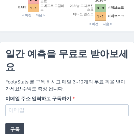
2026
스크
드네프르 모길레
아스날 드쟈르진
BATE
비테브스크
1 - 1
0 - 3
브
스크
디나모 민스크
이전
다음
비테브스크
1 - 1
이전
다음
일간 예측을 무료로 받아보세
요
FootyStats 를 구독 하시고 매일 3~10개의 무료 픽을 받아
가세요! 수익도 측정 됩니다.
이메일 주소 입력하고 구독하기
*
구독