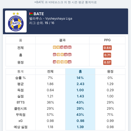
*BATE 과 비테브스크 의 현 시즌 평균 통계자료
BATE
벨라루스 - Vysheyshaya Liga
리그 순위.
15
/ 16
폼
결과
PPG
전체
무
무
패
패
패
0.64
홈
패
무
무
패
패
0.71
원정
패
무
무
무
패
0.57
통계
전체
홈
원정
승률 %
7%
14%
0%
평균
1.86
2.43
1.29
득점
0.64
1.00
0.29
실점
1.21
1.43
1.00
BTTS
36%
43%
29%
클린시트
29%
29%
29%
무득점
57%
43%
71%
xG
0.98
0.98
0.99
예상 실점
1.18
1.39
0.98