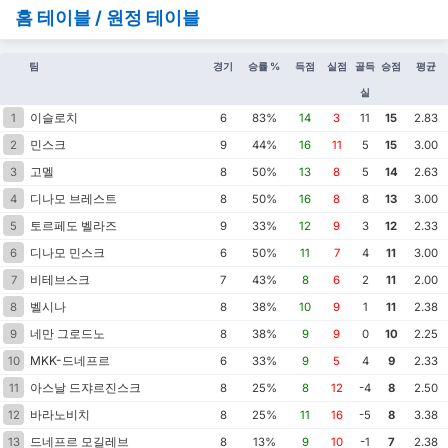
홈 테이블 / 원정 테이블
팀
경기
승률 %
득점
실점
골득
승점
평균
실
이슬로치
1
6
83%
14
3
11
15
2.83
민스크
2
9
44%
16
11
5
15
3.00
고멜
3
8
50%
13
8
5
14
2.63
디나모 브레스트
4
8
50%
16
8
8
13
3.00
토르페도 벨라즈
5
9
33%
12
9
3
12
2.33
디나모 민스크
6
6
50%
11
7
4
11
3.00
비테브스크
7
7
43%
8
6
2
11
2.00
벨시나
8
8
38%
10
9
1
11
2.38
네만 그로드노
9
8
38%
9
9
0
10
2.25
MKK-드네프르
10
6
33%
9
5
4
9
2.33
아스날 드쟈르진스크
11
8
25%
8
12
-4
8
2.50
바라노비치
12
8
25%
11
16
-5
8
3.38
드네프르 모길레브
13
8
13%
9
10
-1
7
2.38