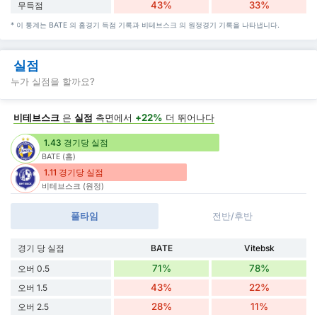
43%
33%
무득점
* 이 통계는 BATE 의 홈경기 득점 기록과 비테브스크 의 원정경기 기록을 나타냅니다.
실점
누가 실점을 할까요?
비테브스크
은
실점
측면에서
+22%
더 뛰어나다
1.43 경기당 실점
BATE (홈)
1.11 경기당 실점
비테브스크 (원정)
풀타임
전반/후반
경기 당 실점
BATE
Vitebsk
71%
78%
오버 0.5
43%
22%
오버 1.5
28%
11%
오버 2.5