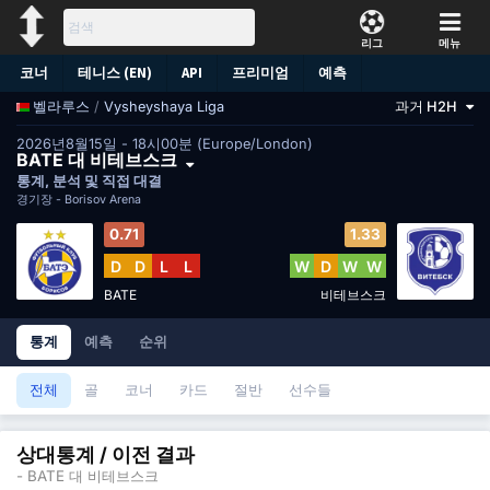
리그
메뉴
코너
테니스 (EN)
API
프리미엄
예측
/
Vysheyshaya Liga
과거 H2H
벨라루스
2026년8월15일 - 18시00분 (Europe/London)
BATE 대 비테브스크
통계, 분석 및 직접 대결
경기장 -
Borisov Arena
0.71
1.33
D
D
L
L
W
D
W
W
BATE
비테브스크
통계
예측
순위
전체
골
코너
카드
절반
선수들
상대통계 / 이전 결과
- BATE 대 비테브스크