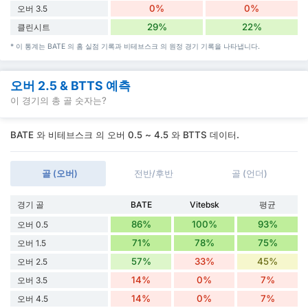
0%
0%
오버 3.5
29%
22%
클린시트
* 이 통계는 BATE 의 홈 실점 기록과 비테브스크 의 원정 경기 기록을 나타냅니다.
오버 2.5 & BTTS 예측
이 경기의 총 골 숫자는?
BATE 와 비테브스크 의 오버 0.5 ~ 4.5 와 BTTS 데이터.
골 (오버)
전반/후반
골 (언더)
경기 골
BATE
Vitebsk
평균
86%
100%
93%
오버 0.5
71%
78%
75%
오버 1.5
57%
33%
45%
오버 2.5
14%
0%
7%
오버 3.5
14%
0%
7%
오버 4.5