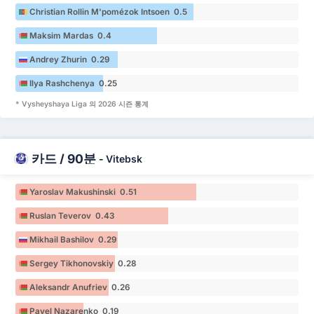
Christian Rollin M'pomézok Intsoen 0.5
Maksim Mardas 0.4
Andrey Zhurin 0.29
Ilya Rashchenya 0.25
* Vysheyshaya Liga 의 2026 시즌 통계
카드 / 90분
-
Vitebsk
Yaroslav Makushinski 0.51
Ruslan Teverov 0.43
Mikhail Bashilov 0.29
Sergey Tikhonovskiy 0.28
Aleksandr Anufriev 0.26
Pavel Nazarenko 0.19