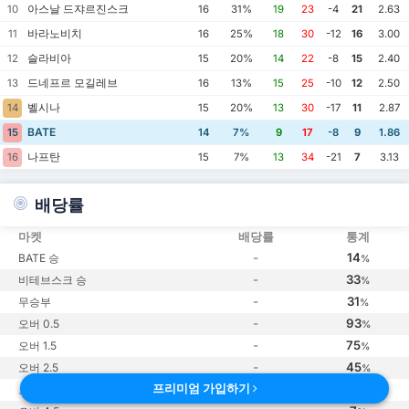
아스날 드쟈르진스크
10
16
31%
19
23
-4
21
2.63
바라노비치
11
16
25%
18
30
-12
16
3.00
슬라비아
12
15
20%
14
22
-8
15
2.40
드네프르 모길레브
13
16
13%
15
25
-10
12
2.50
벨시나
14
15
20%
13
30
-17
11
2.87
BATE
15
14
7%
9
17
-8
9
1.86
나프탄
16
15
7%
13
34
-21
7
3.13
배당률
마켓
배당률
통계
-
14
BATE 승
%
-
33
비테브스크 승
%
-
31
무승부
%
-
93
오버 0.5
%
-
75
오버 1.5
%
-
45
오버 2.5
%
프리미엄 가입하기
-
7
오버 3.5
%