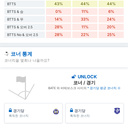
43%
44%
44%
BTTS
0%
11%
6%
BTTS & 승
14%
33%
24%
BTTS & 무
28%
11%
20%
BTTS & 오버 2.5
28%
22%
25%
BTTS No & 오버 2.5
코너 통계
코너킥을 몇회나 나올까요?
UNLOCK
코너 / 경기
BATE 와 비테브스크 사이의
* 경기당 평균 코너킥 수
경기당
경기당
획득한 코너킥
획득한 코너킥