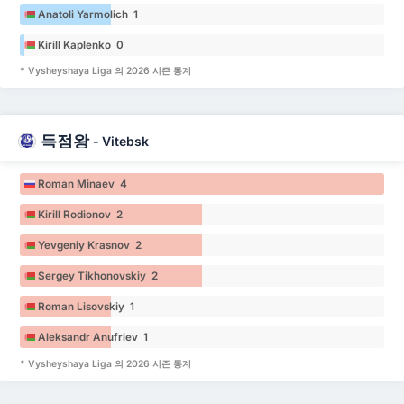
Anatoli Yarmolich 1
Kirill Kaplenko 0
* Vysheyshaya Liga 의 2026 시즌 통계
득점왕
-
Vitebsk
Roman Minaev 4
Kirill Rodionov 2
Yevgeniy Krasnov 2
Sergey Tikhonovskiy 2
Roman Lisovskiy 1
Aleksandr Anufriev 1
* Vysheyshaya Liga 의 2026 시즌 통계