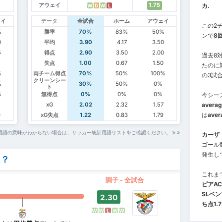
アウェイ
1.75
カ.
W
D
W
L
ェイ
データ
全試合
ホーム
アウェイ
この2チ
%
勝率
70%
83%
50%
ンで
8
0
平均
3.90
4.17
3.50
5
得点
2.90
3.50
2.00
過去8
5
失点
1.00
0.67
1.50
たのに
%
両チーム得点
70%
50%
100%
の3試
クリーンシー
%
30%
50%
0%
ト
%
無得点
0%
0%
0%
今シー
5
xG
2.02
2.32
1.57
averag
は
aver
9
xG失点
1.22
0.83
1.79
用語の意味がわからない場合は、サッカー統計用語リストをご確認ください。
カーザ
ゴール
発生し
ム？
これま
調子 - 全試合
ピアAC
SLベ
2.30
ち点1.7
W
W
L
W
W