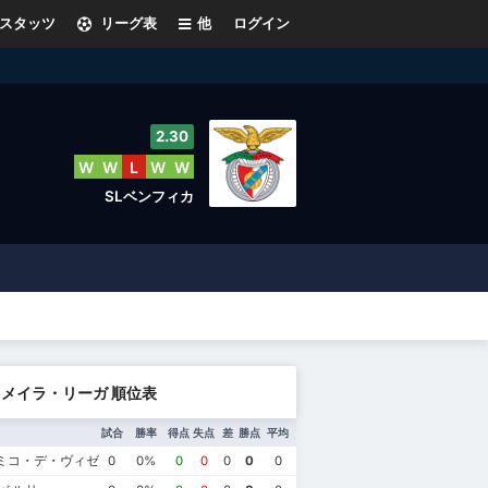
スタッツ
リーグ表
他
ログイン
2.30
W
W
L
W
W
SLベンフィカ
メイラ・リーガ 順位表
試合
勝率
得点
失点
差
勝点
平均
ミコ・デ・ヴィゼウFC
0
0%
0
0
0
0
0