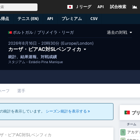
Ｊリーグ
API
試合検索
ム得点
テニス (EN)
API
プレミアム
CSV
/
プリメイラ・リーガ
過去の対戦
ポルトガル
2026年8月16日 - 20時30分 (Europe/London)
カーザ・ピアAC対SLベンフィカ
統計、結果速報、対戦成績
スタジアム -
Estádio Pina Manique
ハーフ
選手
合の統計を表示しています。
シーズン統計を表示する
プリ
チーム
アカデ
1
ーザ・ピアAC対SLベンフィカ