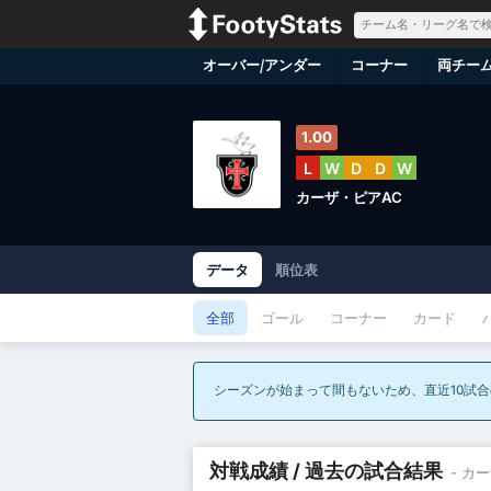
オーバー/アンダー
コーナー
両チー
1.00
L
W
D
D
W
カーザ・ピアAC
データ
順位表
全部
ゴール
コーナー
カード
シーズンが始まって間もないため、直近10試
対戦成績 / 過去の試合結果
- カ