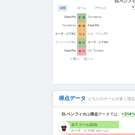
SLベンフ
+
全部
ホーム
アウェイ
Casa Pia
Torreense
2 - 0
Torreense
Casa Pia
0 - 0
カーザ・ピアAC
リオ・アヴェFC
1 - 1
ヴィトーリアSC
カーザ・ピアAC
0 - 1
Casa Pia
CD Tondela
0 - 1
前へ
次へ
得点データ
どちらのチームが多く得点
SLベンフィカ
は
得点
データでは、
+314
0.7 ゴール/試合
カーザ・ピアAC (ホーム)