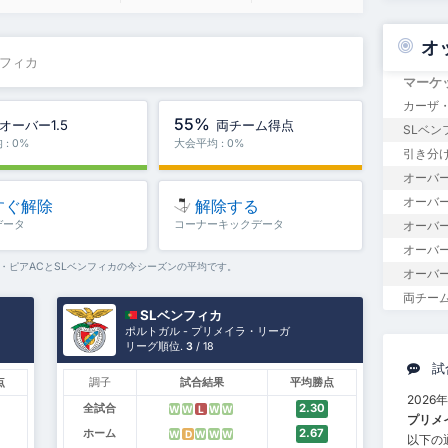
オ
ンフィカ
マーケ
カーザ・
55%
オーバー1.5
両チーム得点
SLベン
: 0%
大会平均 : 0%
引き分
オーバー
オーバー1
すぐ解除
解除する
データ
コーナーキックデータ
オーバー
オーバー
・ピアACとSLベンフィカの今シーズンの平均です。
オーバー
両チー
SLベンフィカ
ポルトガル - プリメイラ・リーガ
リーグ順位.
3
/ 18
試
点
調子
試合結果
平均勝点
2026
全試合
2.30
W
W
L
W
W
プリメ
ホーム
2.67
W
D
W
W
W
以下の