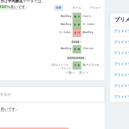
ィカ
は
平均勝点
データでは、
130%
良いです
。
全部
ホーム
アウェイ
Benfica
Hearts
6 - 1
プリ
Benfica
St. Gallen
5 - 0
プリメイ
St. Gallen
Benfica
2 - 1
プリメイ
2026
Benfica
Villarreal
2 - 0
プリメイ
2025/2026
プリメイ
GDエストリル・
SLベンフィカ
1 - 3
プライア
前へ
次へ
プリメイラ
プリメイ
するか
プリメイラ
%
良いです
。