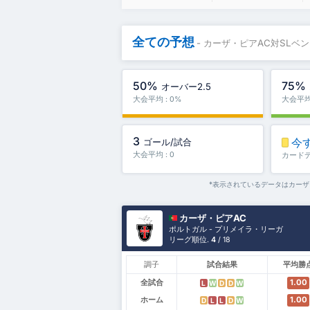
全ての予想
- カーザ・ピアAC対SLベ
50%
75%
オーバー2.5
大会平均 : 0%
大会平均 
3
今
ゴール/試合
大会平均 : 0
カード
*表示されているデータはカーザ
カーザ・ピアAC
ポルトガル - プリメイラ・リーガ
リーグ順位.
4
/ 18
調子
試合結果
平均勝
全試合
1.00
L
W
D
D
W
ホーム
1.00
D
L
L
D
W