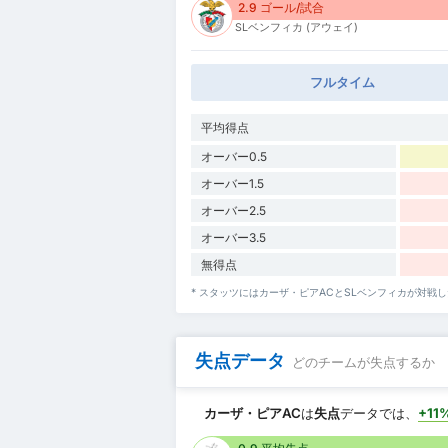
2.9 ゴール/試合
SLベンフィカ (アウェイ)
フルタイム
平均得点
オーバー0.5
オーバー1.5
オーバー2.5
オーバー3.5
無得点
* スタッツにはカーザ・ピアACとSLベンフィカが対
失点データ
どのチームが失点するか
カーザ・ピアAC
は
失点
データでは、
+11