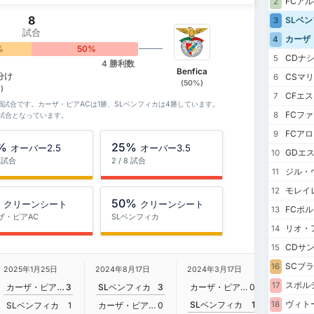
FCア
2
8
SLベ
3
試合
カーザ
4
%
50%
CDナ
5
4 勝利数
Benfica
分け
CSマ
6
(50%)
)
CFエ
7
は8試合です。カーザ・ピアACは1勝、SLベンフィカは4勝しています。
FCフ
8
3試合となっています。
FCア
9
%
25%
オーバー2.5
オーバー3.5
GDエ
10
8 試合
2 / 8 試合
ジル・
11
モレイ
12
%
50%
クリーンシート
クリーンシート
FCポル
13
ザ・ピアAC
SLベンフィカ
リオ・
14
CDサ
15
SCブ
16
2023年1
2025年1月25日
2024年8月17日
2024年3月17日
スポル
17
SLベン
カーザ・ピアAC
3
SLベンフィカ
3
カーザ・ピアAC
0
ヴィト
SLベンフィカ
1
18
SLベンフィカ
1
カーザ・ピアAC
0