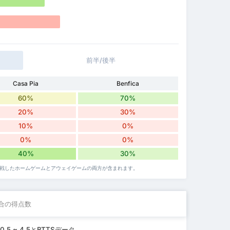
前半/後半
Casa Pia
Benfica
60%
70%
20%
30%
10%
0%
0%
0%
40%
30%
が対戦したホームゲームとアウェイゲームの両方が含まれます。
合の得点数
 ~ 4.5とBTTSデータ