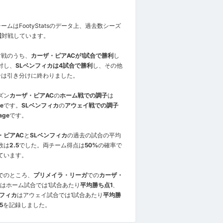
ームはFootyStatsのデータ上、過去数シーズ
回
対戦しています。
対戦のうち、
カーザ・ピアACが1試合で勝利
し
対し、
SLベンフィカは4試合で勝利
し、その他
合は引き分けに終わりました。
ズン
カーザ・ピアAC
の
ホーム戦での調子
は
e
です。
SLベンフィカ
の
アウェイ戦での調子
age
です。
・ピアAC
と
SLベンフィカ
の過去の試合の平均
数は
2.5
でした。両チーム得点は
50%
の確率で
ています。
でのところ、
プリメイラ・リーガ
での
カーザ・
はホーム試合では1試合あたり
平均勝ち点1
、
ンフィカ
はアウェイ試合では1試合あたり
平均勝
5
を記録しました。