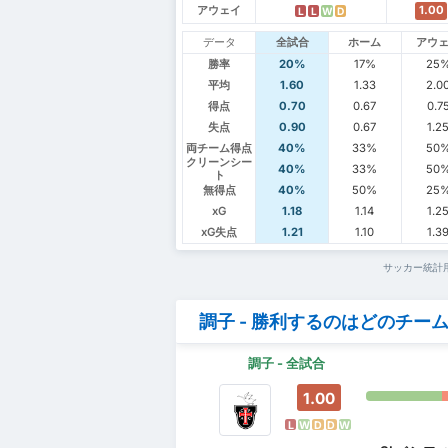
アウェイ
1.00
L
L
W
D
データ
全試合
ホーム
アウ
勝率
20%
17%
25
平均
1.60
1.33
2.0
得点
0.70
0.67
0.7
失点
0.90
0.67
1.2
両チーム得点
40%
33%
50
クリーンシー
40%
33%
50
ト
無得点
40%
50%
25
xG
1.18
1.14
1.2
xG失点
1.21
1.10
1.3
サッカー統計
調子 - 勝利するのはどのチー
調子 - 全試合
1.00
L
W
D
D
W