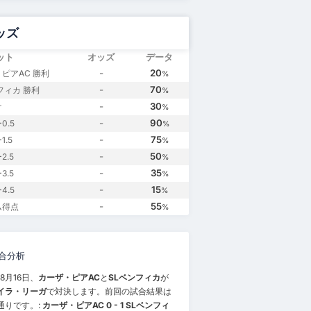
ッズ
ット
オッズ
データ
-
20
ピアAC 勝利
%
-
70
フィカ 勝利
%
-
30
け
%
-
90
0.5
%
-
75
.5
%
-
50
2.5
%
-
35
3.5
%
-
15
4.5
%
-
55
ム得点
%
合分析
年8月16日、
カーザ・ピアAC
と
SLベンフィカ
が
イラ・リーガ
で対決します。前回の試合結果は
通りです。:
カーザ・ピアAC 0 - 1 SLベンフィ