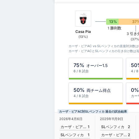
13%
37
1 勝利数
Casa Pia
3 引き
(13%)
(37%
カーザ・ピアAC vs SLベンフィカの直接対決数
カーザ・ピアACとSLベンフィカの引き分け数は
75%
50
オーバー1.5
6 / 8 試合
4 / 
50%
0
両チーム得点
4 / 8 試合
カー
カーザ・ピアAC対SLベンフィカ 過去の試合結果
2026年4月6日
2025年11月9日
カーザ・ピアAC
1
SLベンフィカ
2
SLベンフィカ
1
カーザ・ピアAC
2