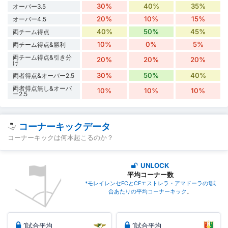
30%
40%
35%
オーバー3.5
20%
10%
15%
オーバー4.5
40%
50%
45%
両チーム得点
10%
0%
5%
両チーム得点&勝利
両チーム得点&引き分
20%
20%
20%
け
30%
50%
40%
両者得点&オーバー2.5
両者得点無し&オーバ
10%
10%
10%
ー2.5
コーナーキックデータ
コーナーキックは何本起こるのか？
UNLOCK
平均コーナー数
*モレイレンセFCとCFエストレラ・アマドーラの1試
合あたりの平均コーナーキック
。
1試合平均
1試合平均