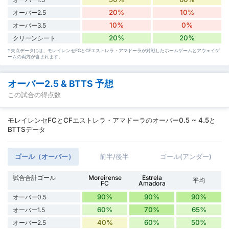
20%
10%
オーバー2.5
10%
0%
オーバー3.5
20%
20%
クリーンシート
* 失点データには、モレイレンセFCとCFエストレラ・アマドーラが対戦したホームゲームとアウェイゲ
ームの両方が含まれます。
オーバー2.5 & BTTS 予想
この試合の得点数
モレイレンセFCとCFエストレラ・アマドーラのオーバー0.5 ~ 4.5と
BTTSデータ
ゴール（オーバー）
前半/後半
ゴール(アンダー)
試合合計ゴール
Moreirense
Estrela
平均
FC
Amadora
90%
90%
90%
オーバー0.5
60%
70%
65%
オーバー1.5
40%
60%
50%
オーバー2.5