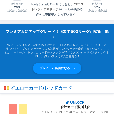
無失点割合
得点割合
FootyStatsのデータによると、
CFエス
20%
60%
トレラ・アマドーラ
がゴールを決める
の試合で (全試合)
の試合で (全試合)
確率は
中確率
となっています。
プレミアムにアップグレード！追加で500リーグが閲覧可能
に！
プレミアムでより多くの勝利をあなたに。追加される５００以上のリーグは、より
勝ちやすく、ブックメーカーによる追跡が少ないリーグが厳選されています。さら
に、コーナーのスタッツとカードのスタッツをCSVでダウンロードできます。今す
ぐFootyStatsプレミアムに登録を！
プレミアム会員になる
イエローカード/レッドカード
UNLOCK
合計カード数/1試合
* モレイレンセFC と CFエストレラ・アマドーラ の1