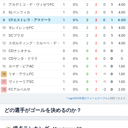
アカデミコ・デ・ヴィゼウFC
7
1
0%
2
2
0
1
4.00
SLベンフィカ
8
1
0%
2
2
0
1
4.00
CFエストレラ・アマドーラ
9
1
0%
2
2
0
1
4.00
モレイレンセFC
10
1
0%
2
2
0
1
4.00
SCブラガ
11
1
0%
2
2
0
1
4.00
スポルティング・クルーベ・デ・ポルトゥガル
12
1
0%
2
2
0
1
4.00
CDナシオナル
13
0
0%
0
0
0
0
0
CDサンタ・クララ
14
0
0%
0
0
0
0
0
カーザ・ピアAC
15
1
0%
0
1
-1
0
1.00
リオ・アヴェFC
16
1
0%
0
1
-1
0
1.00
ヴィトーリアSC
17
1
0%
0
1
-1
0
1.00
FCアルベルサ
18
1
0%
0
2
-2
0
2.00
*
Liga NOS年度のフォームテーブル
も閲覧できます。
どの選手がゴールを決めるのか？