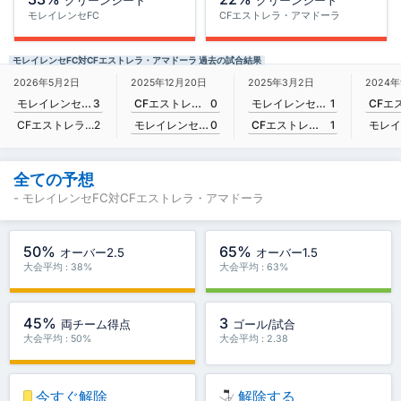
クリーンシート
クリーンシート
モレイレンセFC
CFエストレラ・アマドーラ
モレイレンセFC対CFエストレラ・アマドーラ 過去の試合結果
2025年12月20日
2025年3月2日
2026年5月2日
2024
CFエストレラ・アマドーラ
0
モレイレンセFC
1
モレイレンセFC
3
モレイレンセFC
0
CFエストレラ・アマドーラ
1
CFエストレラ・アマドーラ
2
全ての予想
- モレイレンセFC対CFエストレラ・アマドーラ
50%
65%
オーバー2.5
オーバー1.5
大会平均 : 38%
大会平均 : 63%
45%
3
両チーム得点
ゴール/試合
大会平均 : 50%
大会平均 : 2.38
今すぐ解除
解除する