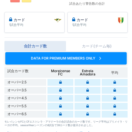
試合あたり警告数の合計
カード
カード
1試合平均
1試合平均
合計カード数
カード(チーム毎)
DATA FOR PREMIUM MEMBERS ONLY
試合カード数
Moreirense
Estrela
平均
FC
Amadora
オーバー2.5
オーバー3.5
オーバー4.5
オーバー5.5
オーバー6.5
モレイレンセFCとCFエストレラ・アマドーラの合計試合のカード数です。リーグ平均はプリメイラ・リ
ーガの平均。seasonYearシーズンの8試合で39カード数が提示されました。