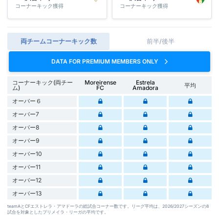
コーナーキック獲得
コーナーキック獲得
両チームコーナーキック数
前半/後半
DATA FOR PREMIUM MEMBERS ONLY
コーナーキック(両チー
Moreirense
Estrela
平均
ム)
FC
Amadora
オーバー６
オーバー7
オーバー8
オーバー9
オーバー10
オーバー11
オーバー12
オーバー13
teamAとCFエストレラ・アマドーラの総試合コーナー数です。リーグ平均は、2026/2027シーズンの8
試合を対象としたプリメイラ・リーガの平均です。