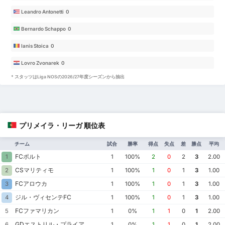
Leandro Antonetti 0
Bernardo Schappo 0
Ianis Stoica 0
Lovro Zvonarek 0
* スタッツはLiga NOSの2026/27年度シーズンから抽出
プリメイラ・リーガ 順位表
チーム
試合
勝率
得点
失点
差
勝点
平均
FCポルト
1
1
100%
2
0
2
3
2.00
CSマリティモ
2
1
100%
1
0
1
3
1.00
FCアロウカ
3
1
100%
1
0
1
3
1.00
ジル・ヴィセンテFC
4
1
100%
1
0
1
3
1.00
FCファマリカン
5
1
0%
1
1
0
1
2.00
GDエストリル・プライア
6
1
0%
1
1
0
1
2.00