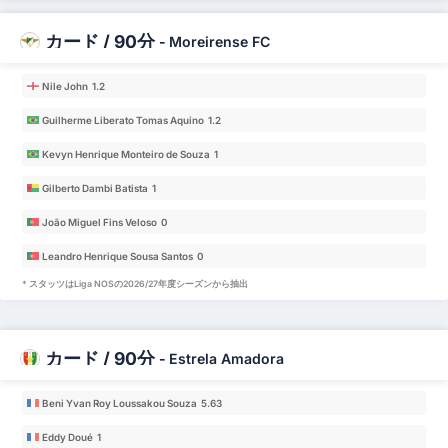
カード / 90分
-
Moreirense FC
Nile John 1.2
Guilherme Liberato Tomas Aquino 1.2
Kevyn Henrique Monteiro de Souza 1
Gilberto Dambi Batista 1
João Miguel Fins Veloso 0
Leandro Henrique Sousa Santos 0
* スタッツはLiga NOSの2026/27年度シーズンから抽出
カード / 90分
-
Estrela Amadora
Beni Yvan Roy Loussakou Souza 5.63
Eddy Doué 1