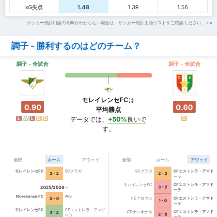
xG失点
1.48
1.39
1.56
サッカー統計用語の意味がわからない場合は、サッカー統計用語リストをご確認ください。
調子 - 勝利するのはどのチーム？
調子 - 全試合
調子 - 全試合
モレイレンセFC
は
0.90
0.60
平均勝点
L
W
L
D
D
D
データでは、
+50%
良いで
す
。
全部
ホーム
アウェイ
全部
ホーム
アウェイ
モレイレンセFC
SCブラガ
SCブラガ
CFエストレラ・アマド
2 - 2
2 - 2
ーラ
モレイレンセFC
CFエストレラ・アマド
2025/2026
3 - 2
ーラ
Moreirense FC
AVS
FCアロウカ
CFエストレラ・アマド
0 - 0
1 - 0
ーラ
モレイレンセFC
CFエストレラ・アマド
CDナシオナル
CFエストレラ・アマド
3 - 2
2 - 0
ーラ
ーラ