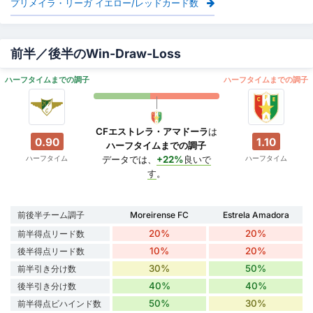
プリメイラ・リーガ イエロー/レッドカード数
前半／後半のWin-Draw-Loss
ハーフタイムまでの調子
ハーフタイムまでの調子
CFエストレラ・アマドーラ
は
0.90
1.10
ハーフタイムまでの調子
ハーフタイム
ハーフタイム
データでは、
+22%
良いで
す
。
前後半チーム調子
Moreirense FC
Estrela Amadora
20%
20%
前半得点リード数
10%
20%
後半得点リード数
30%
50%
前半引き分け数
40%
40%
後半引き分け数
50%
30%
前半得点ビハインド数