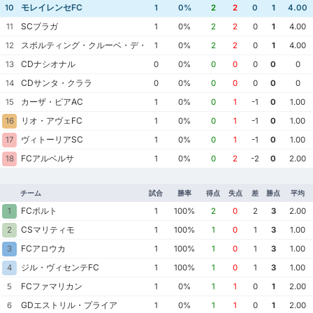
モレイレンセFC
10
1
0%
2
2
0
1
4.00
SCブラガ
11
1
0%
2
2
0
1
4.00
スポルティング・クルーベ・デ・ポルトゥガル
12
1
0%
2
2
0
1
4.00
CDナシオナル
13
0
0%
0
0
0
0
0
CDサンタ・クララ
14
0
0%
0
0
0
0
0
カーザ・ピアAC
15
1
0%
0
1
-1
0
1.00
リオ・アヴェFC
16
1
0%
0
1
-1
0
1.00
ヴィトーリアSC
17
1
0%
0
1
-1
0
1.00
FCアルベルサ
18
1
0%
0
2
-2
0
2.00
チーム
試合
勝率
得点
失点
差
勝点
平均
FCポルト
1
1
100%
2
0
2
3
2.00
CSマリティモ
2
1
100%
1
0
1
3
1.00
FCアロウカ
3
1
100%
1
0
1
3
1.00
ジル・ヴィセンテFC
4
1
100%
1
0
1
3
1.00
FCファマリカン
5
1
0%
1
1
0
1
2.00
GDエストリル・プライア
6
1
0%
1
1
0
1
2.00