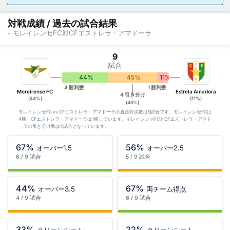
対戦成績 / 過去の試合結果
- モレイレンセFC対CFエストレラ・アマドーラ
9
試合
44%
45%
11%
4 勝利数
1 勝利数
Moreirense FC
Estrela Amadora
4 引き分け
(44%)
(11%)
(45%)
モレイレンセFC vs CFエストレラ・アマドーラの直接対決数は9試合です。モレイレンセFCは
4勝、CFエストレラ・アマドーラは1勝しています。モレイレンセFCとCFエストレラ・アマド
ーラの引き分け数は4試合となっています。
67%
56%
オーバー1.5
オーバー2.5
6 / 9 試合
5 / 9 試合
44%
67%
オーバー3.5
両チーム得点
4 / 9 試合
6 / 9 試合
33%
22%