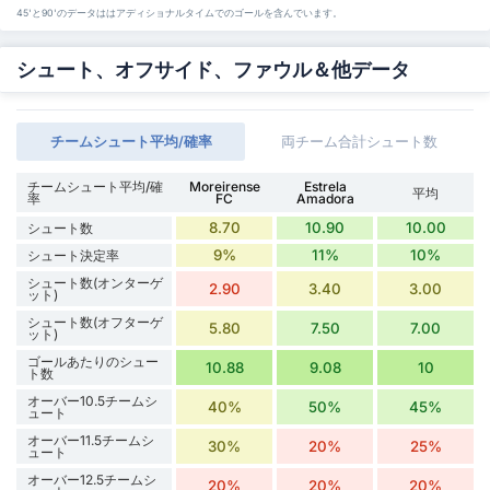
45'と90'のデータははアディショナルタイムでのゴールを含んでいます。
シュート、オフサイド、ファウル＆他データ
チームシュート平均/確率
両チーム合計シュート数
チームシュート平均/確
Moreirense
Estrela
平均
率
FC
Amadora
8.70
10.90
10.00
シュート数
9%
11%
10%
シュート決定率
シュート数(オンターゲ
2.90
3.40
3.00
ット)
シュート数(オフターゲ
5.80
7.50
7.00
ット)
ゴールあたりのシュー
10.88
9.08
10
ト数
オーバー10.5チームシ
40%
50%
45%
ュート
オーバー11.5チームシ
30%
20%
25%
ュート
オーバー12.5チームシ
20%
20%
20%