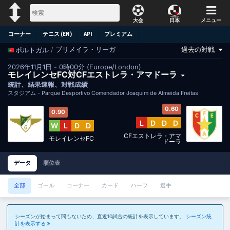
大会
日本
メニュー
コーナー
テニス (EN)
API
プレミアム
過去の対戦
/
プリメイラ・リーガ
ポルトガル
2026年11月1日 - 0時00分 (Europe/London)
モレイレンセFC対CFエストレラ・アマドーラ
統計、結果速報、対戦成績
スタジアム -
Parque Desportivo Comendador Joaquim de Almeida Freitas
0.60
0.90
L
D
D
D
W
L
D
D
CFエストレラ・アマ
モレイレンセFC
ドーラ
データ
順位表
全部
ゴール
コーナー
カード
ハーフ
選手
シーズンが始まって間もないため、直近10試合の統計を表示しています。
シーズン統
計を表示する