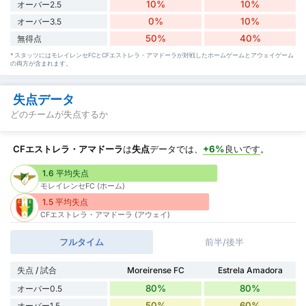
10%
10%
オーバー2.5
0%
10%
オーバー3.5
50%
40%
無得点
* スタッツにはモレイレンセFCとCFエストレラ・アマドーラが対戦したホームゲームとアウェイゲーム
の両方が含まれます。
失点データ
どのチームが失点するか
CFエストレラ・アマドーラ
は
失点
データでは、
+6%
良いです
。
1.6 平均失点
モレイレンセFC (ホーム)
1.5 平均失点
CFエストレラ・アマドーラ (アウェイ)
フルタイム
前半/後半
失点 / 試合
Moreirense FC
Estrela Amadora
80%
80%
オーバー0.5
50%
60%
オーバー1.5