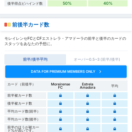
50%
40%
後半得点ビハインド数
前後半カード数
モレイレンセFCとCFエストレラ・アマドーラの前半と後半のカードの
スタッツをあなたの予想に。
前半/後半平均
オーバー0.5~3 (前半/後半)
DATA FOR PREMIUM MEMBERS ONLY
カード（前後半）
Moreirense
Estrela
平均
FC
Amadora
前半被カード数
後半被カード数
平均カード数(前半）
平均カード数(後半）
前半のほうが被カー
ド%が高いです。