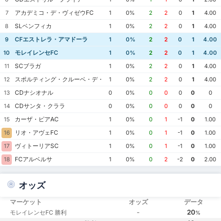
アカデミコ・デ・ヴィゼウFC
7
1
0%
2
2
0
1
4.00
SLベンフィカ
8
1
0%
2
2
0
1
4.00
CFエストレラ・アマドーラ
9
1
0%
2
2
0
1
4.00
モレイレンセFC
10
1
0%
2
2
0
1
4.00
SCブラガ
11
1
0%
2
2
0
1
4.00
スポルティング・クルーベ・デ・ポルトゥガル
12
1
0%
2
2
0
1
4.00
CDナシオナル
13
0
0%
0
0
0
0
0
CDサンタ・クララ
14
0
0%
0
0
0
0
0
カーザ・ピアAC
15
1
0%
0
1
-1
0
1.00
リオ・アヴェFC
16
1
0%
0
1
-1
0
1.00
ヴィトーリアSC
17
1
0%
0
1
-1
0
1.00
FCアルベルサ
18
1
0%
0
2
-2
0
2.00
オッズ
マーケット
オッズ
データ
-
20
モレイレンセFC 勝利
%