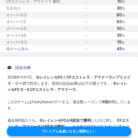
-
10
CFエストレラ・アマドーラ 勝利
%
-
30
引き分け
%
-
90
オーバー0.5
%
-
65
オーバー1.5
%
-
50
オーバー2.5
%
-
35
オーバー3.5
%
-
15
オーバー4.5
%
-
45
両チーム得点
%
試合分析
2026年11月1日、
モレイレンセFC
と
CFエストレラ・アマドーラ
が
プリメイ
ラ・リーガ
で対決します。前回の試合結果は以下の通りです。:
モレイレ
ンセFC 0 - 0 CFエストレラ・アマドーラ.
この2チームはFootyStatsのデータ上、過去数シーズンで
9回
対戦していま
す。
過去9対戦のうち、
モレイレンセFCが4試合で勝利
したのに対し、
CFエス
トレラ・アマドーラは1試合で勝利
し、その他の4試合は引き分けに終わり
プレミアム会員になると制限なし!
ました。