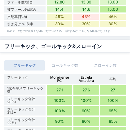
12.80
13.30
13.00
ファール数/試合
14.4
14.6
15.00
被ファール数/試合
48%
43%
46%
支配率(平均)
30%
30%
30%
引き分け % 前半
一部のデータは小数点以下を切り上げているため、合計すると101%となる場合があります。
フリーキック、ゴールキック&スローイン
フリーキック
ゴールキック数
スローイン数
フリーキック
Moreirense
Estrela
平均
FC
Amadora
1試合平均フリーキック
27.1
27.6
27
数
フリーキック合計
100%
100%
100%
20.5+
フリーキック合計
100%
90%
95%
21.5+
フリーキック合計
90%
80%
85%
22.5+