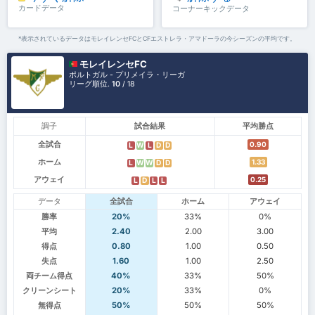
カードデータ
コーナーキックデータ
*表示されているデータはモレイレンセFCとCFエストレラ・アマドーラの今シーズンの平均です。
モレイレンセFC
ポルトガル - プリメイラ・リーガ
リーグ順位.
10
/ 18
調子
試合結果
平均勝点
全試合
0.90
L
W
L
D
D
ホーム
1.33
L
W
W
D
D
アウェイ
0.25
L
D
L
L
データ
全試合
ホーム
アウェイ
勝率
20%
33%
0%
平均
2.40
2.00
3.00
得点
0.80
1.00
0.50
失点
1.60
1.00
2.50
両チーム得点
40%
33%
50%
クリーンシート
20%
33%
0%
無得点
50%
50%
50%