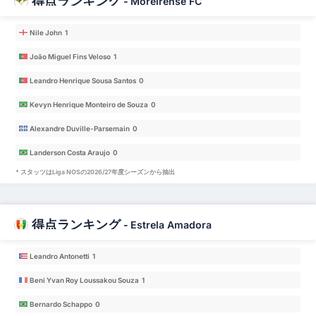
得点ランキング
-
Moreirense FC
Nile John 1
João Miguel Fins Veloso 1
Leandro Henrique Sousa Santos 0
Kevyn Henrique Monteiro de Souza 0
Alexandre Duville-Parsemain 0
Landerson Costa Araujo 0
* スタッツはLiga NOSの2026/27年度シーズンから抽出
得点ランキング
-
Estrela Amadora
Leandro Antonetti 1
Beni Yvan Roy Loussakou Souza 1
Bernardo Schappo 0