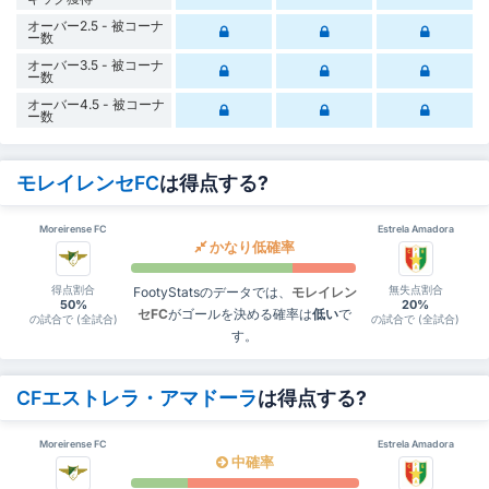
オーバー2.5 - 被コーナ
ー数
オーバー3.5 - 被コーナ
ー数
オーバー4.5 - 被コーナ
ー数
モレイレンセFC
は得点する?
Moreirense FC
Estrela Amadora
かなり低確率
得点割合
無失点割合
FootyStatsのデータでは、
モレイレン
50%
20%
セFC
がゴールを決める確率は
低い
で
の試合で (全試合)
の試合で (全試合)
す。
CFエストレラ・アマドーラ
は得点する?
Moreirense FC
Estrela Amadora
中確率