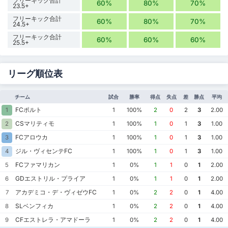
フリーキック合計
60%
80%
70%
23.5+
フリーキック合計
60%
80%
70%
24.5+
フリーキック合計
60%
60%
60%
25.5+
リーグ順位表
チーム
試合
勝率
得点
失点
差
勝点
平均
FCポルト
1
1
100%
2
0
2
3
2.00
CSマリティモ
2
1
100%
1
0
1
3
1.00
FCアロウカ
3
1
100%
1
0
1
3
1.00
ジル・ヴィセンテFC
4
1
100%
1
0
1
3
1.00
FCファマリカン
5
1
0%
1
1
0
1
2.00
GDエストリル・プライア
6
1
0%
1
1
0
1
2.00
アカデミコ・デ・ヴィゼウFC
7
1
0%
2
2
0
1
4.00
SLベンフィカ
8
1
0%
2
2
0
1
4.00
CFエストレラ・アマドーラ
9
1
0%
2
2
0
1
4.00