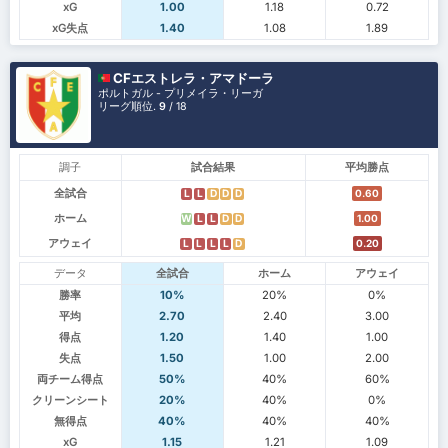
xG
1.00
1.18
0.72
xG失点
1.40
1.08
1.89
CFエストレラ・アマドーラ
ポルトガル - プリメイラ・リーガ
リーグ順位.
9
/ 18
調子
試合結果
平均勝点
全試合
0.60
L
L
D
D
D
ホーム
1.00
W
L
L
D
D
アウェイ
0.20
L
L
L
L
D
データ
全試合
ホーム
アウェイ
勝率
10%
20%
0%
平均
2.70
2.40
3.00
得点
1.20
1.40
1.00
失点
1.50
1.00
2.00
両チーム得点
50%
40%
60%
クリーンシート
20%
40%
0%
無得点
40%
40%
40%
xG
1.15
1.21
1.09