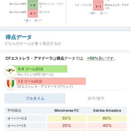
モレイレンセFC
GDエストリル・プライ
リオ・アヴェFC
CFエストレラ・アマド
1 - 0
2 - 1
ア
ーラ
モレイレンセFC
SCブラガ
前へ
次へ
0 - 1
前へ
次へ
得点データ
どちらのチームが多く得点するか
CFエストレラ・アマドーラ
は
得点
データでは、
+50%
良いです
。
0.8 ゴール/試合
モレイレンセFC (ホーム)
1.2 ゴール/試合
CFエストレラ・アマドーラ (アウェイ)
フルタイム
前半/後半
平均得点
Moreirense FC
Estrela Amadora
50%
60%
オーバー0.5
20%
40%
オーバー1.5