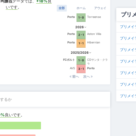
平均勝点
データでは、
+18%
良
いです
。
全部
ホーム
アウェイ
プリ
Porto
Torreense
1 - 0
プリメイ
2026
Porto
Aston Villa
2 - 1
プリメイ
Porto
Hibernian
1 - 1
プリメイ
2025/2026
FCポルト
CDサンタ・クラ
1 - 0
プリメイ
ラ
AVS
Porto
3 - 1
プリメイラ
前へ
次へ
プリメイ
プリメイラ
するか
9%
良いです
。