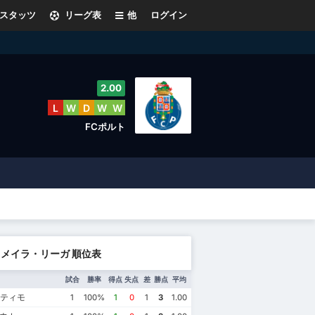
スタッツ
リーグ表
他
ログイン
2.00
L
W
D
W
W
FCポルト
メイラ・リーガ 順位表
試合
勝率
得点
失点
差
勝点
平均
リティモ
1
100%
1
0
1
3
1.00