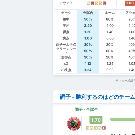
アウェイ
1.00
W
L
D
D
L
データ
全試合
ホーム
アウ
勝率
50%
80%
20
平均
2.20
2.00
2.4
得点
1.20
1.40
1.0
失点
1.00
0.60
1.4
両チーム得点
30%
20%
40
クリーンシー
50%
60%
40
ト
無得点
30%
20%
40
xG
1.13
1.24
1.0
xG失点
1.24
0.98
1.4
サッカー統計
調子 - 勝利するのはどのチー
調子 - 全試合
1.70
D
W
D
W
L