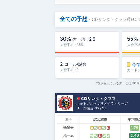
全ての予想
- CDサンタ・クララ対FC
30%
55%
オーバー2.5
大会平均 : 25%
大会平均 
2
今
ゴール/試合
大会平均 : 2
カード
*表示されているデータはCD
CDサンタ・クララ
ポルトガル - プリメイラ・リーガ
リーグ順位.
15
/ 18
調子
試合結果
平均勝
全試合
1.70
D
W
D
W
L
ホーム
2.40
W
W
L
W
W