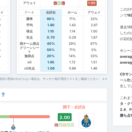
アウェイ
1.00
L
W
L
この2チ
ェイ
データ
全試合
ホーム
アウェイ
ンで
18
%
勝率
60%
71%
33%
0
平均
1.80
1.43
2.67
過去1
0
得点
1.10
1.14
1.00
したの
0
失点
0.70
0.29
1.67
の2試
%
両チーム得点
40%
29%
67%
クリーンシー
%
50%
71%
0%
今シー
ト
%
無得点
20%
14%
33%
averag
2
xG
1.65
1.72
1.51
averag
9
xG失点
1.06
0.86
1.46
CDサ
用語の意味がわからない場合は、サッカー統計用語リストをご確認ください。
ール数
生して
ム？
これま
タ・ク
調子 - 全試合
2.4
、
勝ち点1
2.00
L
W
D
W
W