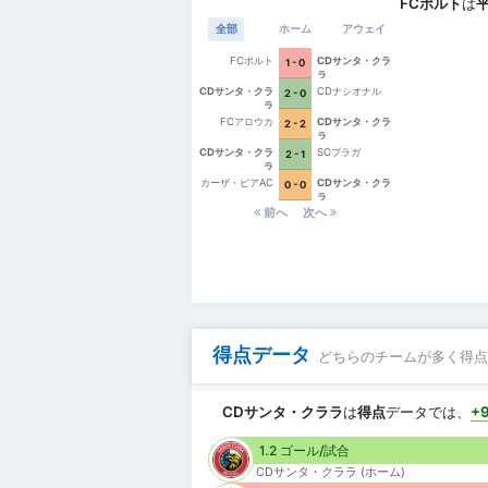
FCポルト
は
全部
ホーム
アウェイ
FCポルト
CDサンタ・クラ
1 - 0
ラ
CDサンタ・クラ
CDナシオナル
2 - 0
ラ
FCアロウカ
CDサンタ・クラ
2 - 2
ラ
CDサンタ・クラ
SCブラガ
2 - 1
ラ
カーザ・ピアAC
CDサンタ・クラ
0 - 0
ラ
前へ
次へ
得点データ
どちらのチームが多く得点
CDサンタ・クララ
は
得点
データでは、
+
1.2 ゴール/試合
CDサンタ・クララ (ホーム)