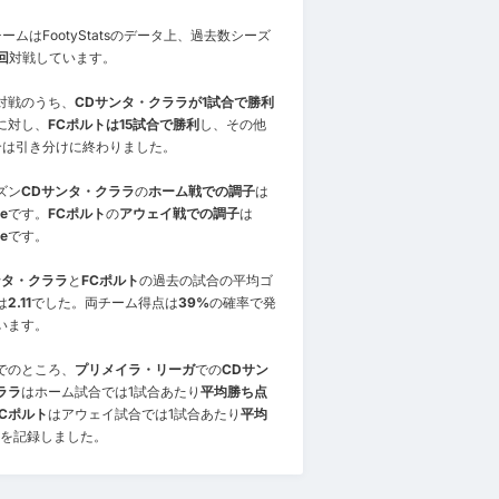
ームはFootyStatsのデータ上、過去数シーズ
回
対戦しています。
8対戦のうち、
CDサンタ・クララが1試合で勝利
に対し、
FCポルトは15試合で勝利
し、その他
合は引き分けに終わりました。
ズン
CDサンタ・クララ
の
ホーム戦での調子
は
e
です。
FCポルト
の
アウェイ戦での調子
は
e
です。
ンタ・クララ
と
FCポルト
の過去の試合の平均ゴ
は
2.11
でした。両チーム得点は
39%
の確率で発
います。
でのところ、
プリメイラ・リーガ
での
CDサン
ララ
はホーム試合では1試合あたり
平均勝ち点
FCポルト
はアウェイ試合では1試合あたり
平均
を記録しました。