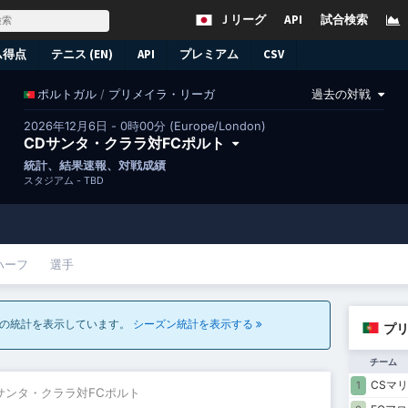
Ｊリーグ
API
試合検索
ム得点
テニス (EN)
API
プレミアム
CSV
/
プリメイラ・リーガ
過去の対戦
ポルトガル
2026年12月6日 - 0時00分 (Europe/London)
CDサンタ・クララ対FCポルト
統計、結果速報、対戦成績
スタジアム -
TBD
ハーフ
選手
合の統計を表示しています。
シーズン統計を表示する
プリ
チーム
CSマ
1
Dサンタ・クララ対FCポルト