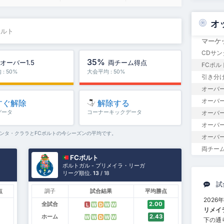
オ
ポルト
マーケ
CDサン
35%
オーバー1.5
両チーム得点
FCポル
: 50%
大会平均 : 50%
引き分
オーバー
オーバー1
すぐ解除
解除する
データ
コーナーキックデータ
オーバー
オーバー
サンタ・クララとFCポルトの今シーズンの平均です。
オーバー
両チー
FCポルト
ポルトガル - プリメイラ・リーガ
リーグ順位.
13
/ 18
試
点
調子
試合結果
平均勝点
2026
全試合
2.00
L
W
D
W
W
リメイ
ホーム
2.43
W
W
D
W
W
下の通