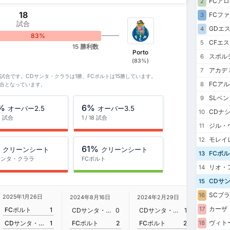
FCア
2
18
FCフ
3
試合
GDエ
4
83%
CFエ
5
15 勝利数
Porto
スポル
6
(83%)
アカデ
7
18試合です。CDサンタ・クララは1勝、FCポルトは15勝しています。
FCア
8
試合となっています。
SLベ
9
%
6%
オーバー2.5
オーバー3.5
CDナ
10
18 試合
1 / 18 試合
ジル・
11
モレイ
12
%
61%
クリーンシート
クリーンシート
FCポル
13
サンタ・クララ
FCポルト
リオ・
14
CDサ
15
SCブ
16
2025年1月26日
2024年8月16日
2024年2月29日
2023年4
カーザ
17
FCポルト
1
CDサンタ・クララ
0
CDサンタ・クララ
1
FCポル
ヴィト
FCポルト
2
FCポルト
2
CDサンタ・クララ
1
18