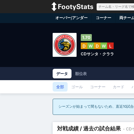
オーバー/アンダー
コーナー
両チー
1.70
D
W
D
W
L
CDサンタ・クララ
データ
順位表
全部
ゴール
コーナー
カード
シーズンが始まって間もないため、直近10試
対戦成績 / 過去の試合結果
- C