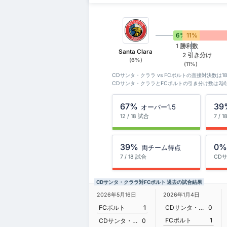
6%
11%
1 勝利数
Santa Clara
2 引き分け
(6%)
(11%)
CDサンタ・クララ vs FCポルトの直接対決数は
CDサンタ・クララとFCポルトの引き分け数は2
67%
39
オーバー1.5
12 / 18 試合
7 / 
39%
0
両チーム得点
7 / 18 試合
CD
CDサンタ・クララ対FCポルト 過去の試合結果
2026年5月16日
2026年1月4日
FCポルト
1
CDサンタ・クララ
0
FCポルト
1
CDサンタ・クララ
0