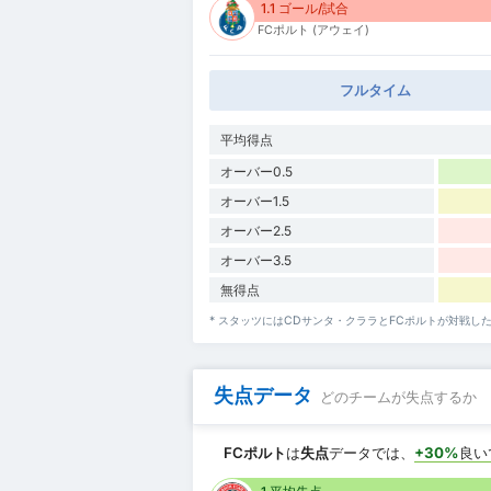
1.1 ゴール/試合
FCポルト (アウェイ)
フルタイム
平均得点
オーバー0.5
オーバー1.5
オーバー2.5
オーバー3.5
無得点
* スタッツにはCDサンタ・クララとFCポルトが対戦
失点データ
どのチームが失点するか
FCポルト
は
失点
データでは、
+30%
良い