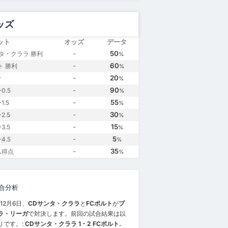
ッズ
ット
オッズ
データ
-
50
タ・クララ 勝利
%
-
60
ト 勝利
%
-
20
け
%
-
90
0.5
%
-
55
.5
%
-
30
2.5
%
-
15
3.5
%
-
5
4.5
%
-
35
ム得点
%
合分析
年12月6日、
CDサンタ・クララ
と
FCポルト
が
プ
ラ・リーガ
で対決します。前回の試合結果は以
りです。:
CDサンタ・クララ 1 - 2 FCポルト.