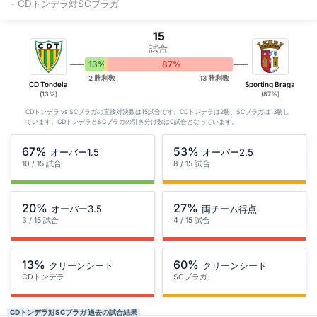
- CDトンデラ対SCブラガ
15
試合
13%
0%
87%
2 勝利数
13 勝利数
CD Tondela
Sporting Braga
(13%)
(87%)
CDトンデラ vs SCブラガの直接対決数は15試合です。CDトンデラは2勝、SCブラガは13勝し
ています。CDトンデラとSCブラガの引き分け数は0試合となっています。
67%
53%
オーバー1.5
オーバー2.5
10 / 15 試合
8 / 15 試合
20%
27%
オーバー3.5
両チーム得点
3 / 15 試合
4 / 15 試合
13%
60%
クリーンシート
クリーンシート
CDトンデラ
SCブラガ
CDトンデラ対SCブラガ 過去の試合結果