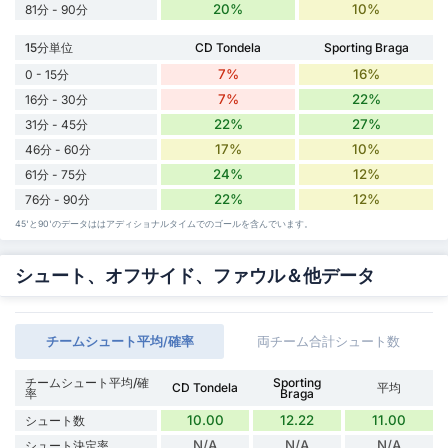
20%
10%
81分 - 90分
15分単位
CD Tondela
Sporting Braga
7%
16%
0 - 15分
7%
22%
16分 - 30分
22%
27%
31分 - 45分
17%
10%
46分 - 60分
24%
12%
61分 - 75分
22%
12%
76分 - 90分
45'と90'のデータははアディショナルタイムでのゴールを含んでいます。
シュート、オフサイド、ファウル＆他データ
チームシュート平均/確率
両チーム合計シュート数
チームシュート平均/確
Sporting
CD Tondela
平均
率
Braga
10.00
12.22
11.00
シュート数
N/A
N/A
N/A
シュート決定率