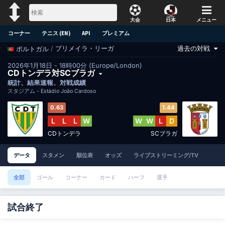
大会
日本
メニュー
コーナー
テニス (EN)
API
プレミアム
過去の対戦
/
プリメイラ・リーガ
ポルトガル
2026年1月18日 - 18時00分 (Europe/London)
CDトンデラ対SCブラガ
統計、結果速報、対戦成績
スタジアム -
Estádio João Cardoso
0.63
1.44
L
L
L
W
W
W
L
D
CDトンデラ
SCブラガ
データ
スタメン
順位表
オッズ
ライブストリーミング/TV
全部
ゴール
コーナー
カード
ハーフ
選手
試合終了