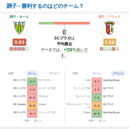
調子 - 勝利するのはどのチーム？
調子 - ホーム
調子 - アウェイ
SCブラガ
は
0.63
1.44
平均勝点
L
L
L
L
W
L
W
W
L
D
データでは、
+129%
良いで
す
。
全部
ホーム
アウェイ
全部
ホーム
アウェイ
CDトンデラ
FCアロウカ
Fafe
Sporting Braga
3 - 1
2 - 1
CDトンデラ
カーザ・ピアAC
ヴィトーリアSC
SCブラガ
1 - 2
2 - 1
CDトンデラ
FCポルト
SLベンフィカ
SCブラガ
0 - 2
1 - 3
CD Tondela
Caldas
CFエストレラ・アマド
SCブラガ
0 - 0
3 - 3
ーラ
CDトンデラ
ヴィトーリアSC
Caldas
Sporting Braga
0 - 1
0 - 3
前へ
次へ
前へ
次へ