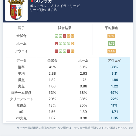
SCブラガ
ポルトガル - プリメイラ・リーガ
リーグ順位.
5
/ 18
調子
試合結果
平均勝点
全試合
W
W
L
D
D
1.59
ホーム
L
W
W
W
D
1.75
アウェイ
L
W
W
L
D
1.44
データ
全試合
ホーム
アウェイ
勝率
41%
50%
33%
平均
2.88
2.63
3.11
得点
1.82
1.75
1.89
失点
1.06
0.88
1.22
両チーム得点
53%
38%
67%
クリーンシート
29%
38%
22%
無得点
18%
25%
11%
xG
1.56
1.39
1.71
xG失点
1.02
0.98
1.05
サッカー統計用語の意味がわからない場合は、サッカー統計用語リストをご確認ください。