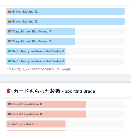
Brayan Medina 12
Brayan Medina 12
Tiago Miguel Silva Manso 7
Tiago Miguel Silva Manso 7
Pedro Henryque Pereira dos Santos 6
Pedro Henryque Pereira dos Santos 6
* スタッツはLiga NOSの2025/26年度シーズンから抽出
カードもらった枚数
-
Sporting Braga
Gustaf Lagerbielke 8
Gustaf Lagerbielke 8
Rodrigo Zalazar 6