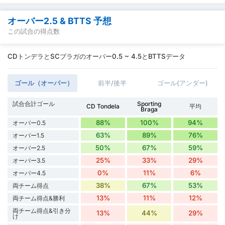
オーバー2.5 & BTTS 予想
この試合の得点数
CDトンデラとSCブラガのオーバー0.5 ~ 4.5とBTTSデータ
ゴール（オーバー）
前半/後半
ゴール(アンダー)
試合合計ゴール
Sporting
CD Tondela
平均
Braga
88%
100%
94%
オーバー0.5
63%
89%
76%
オーバー1.5
50%
67%
59%
オーバー2.5
25%
33%
29%
オーバー3.5
0%
11%
6%
オーバー4.5
38%
67%
53%
両チーム得点
13%
11%
12%
両チーム得点&勝利
両チーム得点&引き分
13%
44%
29%
け