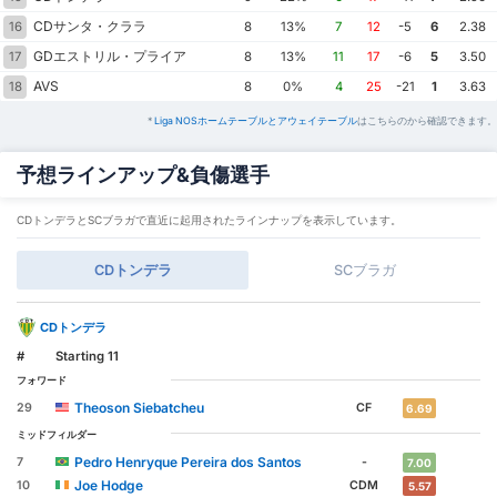
CDサンタ・クララ
16
8
13%
7
12
-5
6
2.38
GDエストリル・プライア
17
8
13%
11
17
-6
5
3.50
AVS
18
8
0%
4
25
-21
1
3.63
*
Liga NOSホームテーブルとアウェイテーブル
はこちらのから確認できます。
予想ラインアップ&負傷選手
CDトンデラとSCブラガで直近に起用されたラインナップを表示しています。
CDトンデラ
SCブラガ
CDトンデラ
#
Starting 11
フォワード
Theoson Siebatcheu
29
CF
6.69
ミッドフィルダー
Pedro Henryque Pereira dos Santos
7
-
7.00
Joe Hodge
10
CDM
5.57