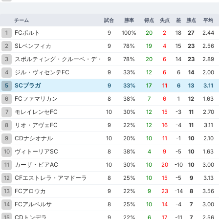
チーム
試合
勝率
得点
失点
差
勝点
平均
FCポルト
1
9
100%
20
2
18
27
2.44
SLベンフィカ
2
9
78%
19
4
15
23
2.56
スポルティング・クルーベ・デ・ポルトゥガル
3
9
78%
20
6
14
23
2.89
ジル・ヴィセンテFC
4
9
33%
12
6
6
14
2.00
SCブラガ
5
9
33%
17
11
6
13
3.11
FCファマリカン
6
8
38%
7
6
1
12
1.63
モレイレンセFC
7
10
30%
12
15
-3
11
2.70
リオ・アヴェFC
8
9
22%
12
16
-4
11
3.11
CDナシオナル
9
10
20%
10
11
-1
10
2.10
ヴィトーリアSC
10
8
38%
4
9
-5
10
1.63
カーザ・ピアAC
11
10
30%
10
20
-10
10
3.00
CFエストレラ・アマドーラ
12
8
25%
10
15
-5
9
3.13
FCアロウカ
13
9
22%
9
23
-14
8
3.56
FCアルベルサ
14
8
25%
10
14
-4
7
3.00
CDトンデラ
15
9
22%
6
17
-11
7
2.56