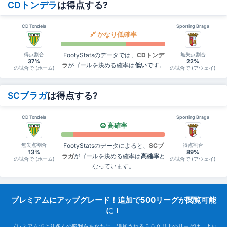
CDトンデラ
は得点する?
CD Tondela
Sporting Braga
かなり低確率
得点割合
無失点割合
FootyStatsのデータでは、
CDトンデ
37%
22%
ラ
がゴールを決める確率は
低い
です。
の試合で (ホーム)
の試合で (アウェイ)
SCブラガ
は得点する?
CD Tondela
Sporting Braga
高確率
無失点割合
得点割合
FootyStatsのデータによると、
SCブ
13%
89%
ラガ
がゴールを決める確率は
高確率
と
の試合で (ホーム)
の試合で (アウェイ)
なっています。
プレミアムにアップグレード！追加で500リーグが閲覧可能
に！
プレミアムでより多くの勝利をあなたに。追加される５００以上のリーグは、より