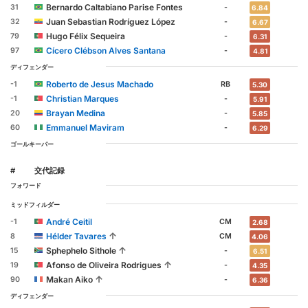
Bernardo Caltabiano Parise Fontes
31
-
6.84
Juan Sebastian Rodríguez López
32
-
6.67
Hugo Félix Sequeira
79
-
6.31
Cícero Clébson Alves Santana
97
-
4.81
ディフェンダー
Roberto de Jesus Machado
-1
RB
5.30
Christian Marques
-1
-
5.91
Brayan Medina
20
-
5.85
Emmanuel Maviram
60
-
6.29
ゴールキーパー
#
交代記録
フォワード
ミッドフィルダー
André Ceitil
-1
CM
2.68
↑
Hélder Tavares
8
CM
4.06
↑
Sphephelo Sithole
15
-
6.51
↑
Afonso de Oliveira Rodrigues
19
-
4.35
↑
Makan Aiko
90
-
6.36
ディフェンダー