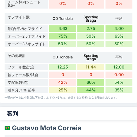
チーム枠内シュート
0%
0%
0%
6.5+
オフサイド数
Sporting
CD Tondela
平均
Braga
4.63
2.75
4.00
1試合平均オフサイド
75%
50%
63%
オーバー2.5オフサイド
50%
50%
50%
オーバー3.5オフサイド
その他統計
Sporting
CD Tondela
平均
Braga
12.25
11.44
12.00
ファール数/試合
0
0
0.00
被ファール数/試合
42%
66%
54%
支配率(平均)
25%
44%
35%
引き分け % 前半
一部のデータは小数点以下を切り上げているため、合計すると101%となる場合があります。
審判
Gustavo Mota Correia