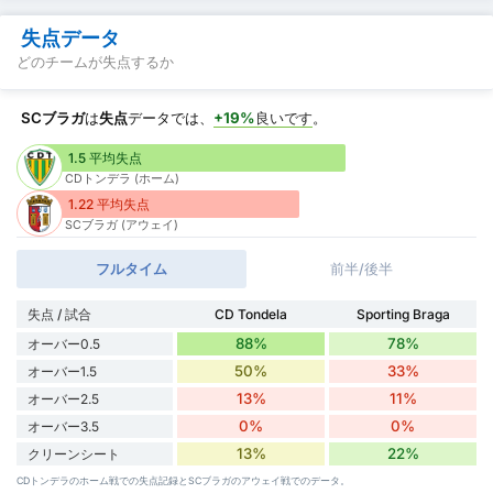
失点データ
どのチームが失点するか
SCブラガ
は
失点
データでは、
+19%
良いです
。
1.5 平均失点
CDトンデラ (ホーム)
1.22 平均失点
SCブラガ (アウェイ)
フルタイム
前半/後半
失点 / 試合
CD Tondela
Sporting Braga
88%
78%
オーバー0.5
50%
33%
オーバー1.5
13%
11%
オーバー2.5
0%
0%
オーバー3.5
13%
22%
クリーンシート
CDトンデラのホーム戦での失点記録とSCブラガのアウェイ戦でのデータ。