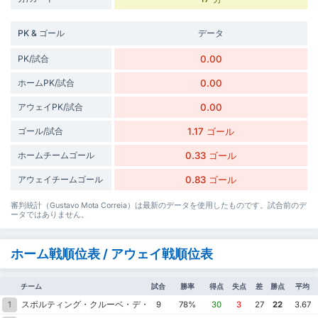
PK & ゴール
データ
PK/試合
0.00
ホームPK/試合
0.00
アウェイPK/試合
0.00
ゴール/試合
1.17 ゴール
ホームチームゴール
0.33 ゴール
アウェイチームゴール
0.83 ゴール
審判統計（Gustavo Mota Correia）は最新のデータを使用したものです。試合前のデ
ータではありません。
ホーム戦順位表 / アウェイ戦順位表
チーム
試合
勝率
得点
失点
差
勝点
平均
スポルティング・クルーベ・デ・ポルトゥガル
1
9
78%
30
3
27
22
3.67