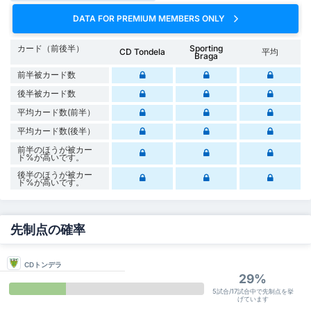
DATA FOR PREMIUM MEMBERS ONLY
カード（前後半）
Sporting
CD Tondela
平均
Braga
前半被カード数
後半被カード数
平均カード数(前半）
平均カード数(後半）
前半のほうが被カー
ド%が高いです。
後半のほうが被カー
ド%が高いです。
先制点の確率
CDトンデラ
29%
5試合/17試合中で先制点を挙
げています