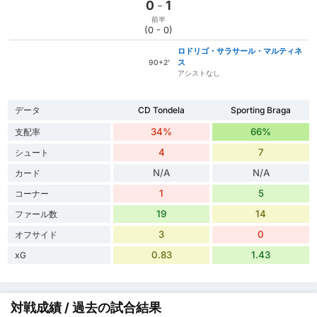
0
-
1
前半
(0 - 0)
ロドリゴ・サラサール・マルティネ
ス
90+2'
アシストなし
データ
CD Tondela
Sporting Braga
34%
66%
支配率
4
7
シュート
N/A
N/A
カード
1
5
コーナー
19
14
ファール数
3
0
オフサイド
0.83
1.43
xG
対戦成績 / 過去の試合結果