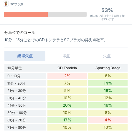
SCブラガ
53%
9試合/17試合中で先制点を挙
げています
分単位でのゴール
10分、15分ごとでのCDトンデラとSCブラガの得失点確率。
総得失点
得点
失点
10分単位
CD Tondela
Sporting Braga
2%
6%
0 - 10分
7%
14%
11分 - 20分
5%
18%
21分 - 30分
10%
12%
31分 - 40分
20%
16%
41分 - 50分
10%
8%
50分 - 60分
17%
4%
61分 - 70分
10%
10%
71分 - 80分