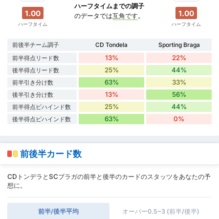
ハーフタイムまでの調子
1.00
1.00
のデータでは
互角です
。
ハーフタイム
ハーフタイム
前後半チーム調子
CD Tondela
Sporting Braga
13%
22%
前半得点リード数
25%
44%
後半得点リード数
63%
33%
前半引き分け数
13%
56%
後半引き分け数
25%
44%
前半得点ビハインド数
63%
0%
後半得点ビハインド数
前後半カード数
CDトンデラとSCブラガの前半と後半のカードのスタッツをあなたの予
想に。
前半/後半平均
オーバー0.5~3 (前半/後半)