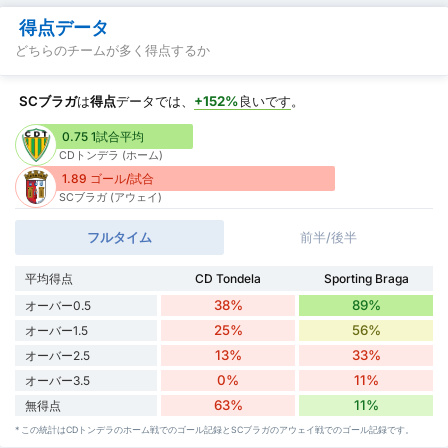
得点データ
どちらのチームが多く得点するか
SCブラガ
は
得点
データでは、
+152%
良いです
。
0.75 1試合平均
CDトンデラ (ホーム)
1.89 ゴール/試合
SCブラガ (アウェイ)
フルタイム
前半/後半
平均得点
CD Tondela
Sporting Braga
38%
89%
オーバー0.5
25%
56%
オーバー1.5
13%
33%
オーバー2.5
0%
11%
オーバー3.5
63%
11%
無得点
* この統計はCDトンデラのホーム戦でのゴール記録とSCブラガのアウェイ戦でのゴール記録です。