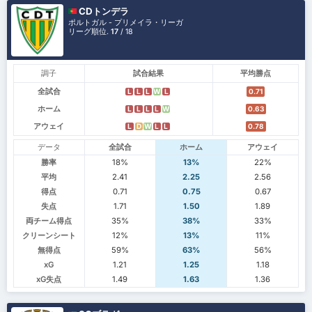
CDトンデラ
ポルトガル - プリメイラ・リーガ
リーグ順位.
17
/ 18
調子
試合結果
平均勝点
全試合
L
L
L
W
L
0.71
ホーム
L
L
L
L
W
0.63
アウェイ
L
D
W
L
L
0.78
データ
全試合
ホーム
アウェイ
勝率
18%
13%
22%
平均
2.41
2.25
2.56
得点
0.71
0.75
0.67
失点
1.71
1.50
1.89
両チーム得点
35%
38%
33%
クリーンシート
12%
13%
11%
無得点
59%
63%
56%
xG
1.21
1.25
1.18
xG失点
1.49
1.63
1.36