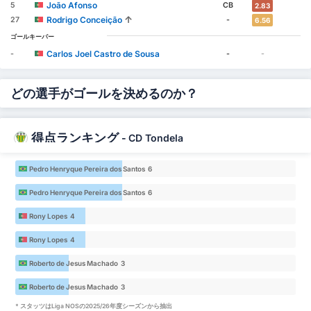
João Afonso
5
CB
2.83
↑
Rodrigo Conceição
27
-
6.56
ゴールキーパー
Carlos Joel Castro de Sousa
-
-
-
どの選手がゴールを決めるのか？
得点ランキング
-
CD Tondela
Pedro Henryque Pereira dos Santos 6
Pedro Henryque Pereira dos Santos 6
Rony Lopes 4
Rony Lopes 4
Roberto de Jesus Machado 3
Roberto de Jesus Machado 3
* スタッツはLiga NOSの2025/26年度シーズンから抽出