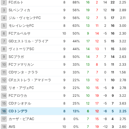
FCポルト
2
8
88%
16
2
14
22
2.25
SLベンフィカ
3
9
56%
19
7
12
19
2.89
ジル・ヴィセンテFC
4
9
56%
12
7
5
17
2.11
モレイレンセFC
5
8
63%
13
11
2
16
3.00
FCアルベルサ
6
10
50%
9
14
-5
16
2.30
GDエストリル・プライア
7
9
44%
17
12
5
15
3.22
ヴィトーリアSC
8
9
44%
14
13
1
15
3.00
SCブラガ
9
8
50%
14
7
7
14
2.63
FCファマリカン
10
9
33%
13
8
5
11
2.33
CDサンタ・クララ
11
9
33%
7
7
0
11
1.56
CFエストレラ・アマドーラ
12
9
22%
13
12
1
10
2.78
リオ・アヴェFC
13
9
22%
10
15
-5
9
2.78
FCアロウカ
14
9
22%
10
19
-9
9
3.22
CDナシオナル
15
8
25%
12
17
-5
7
3.63
CDトンデラ
16
8
13%
6
12
-6
5
2.25
カーザ・ピアAC
17
8
0%
7
15
-8
4
2.75
AVS
18
10
0%
7
19
-12
3
2.60