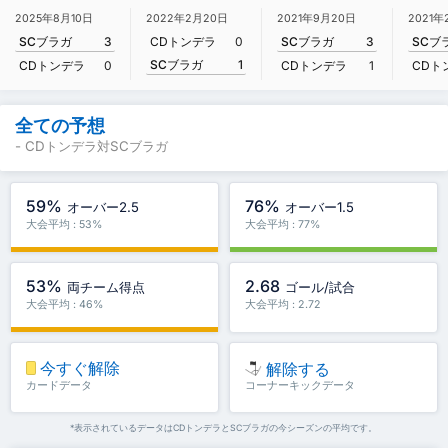
2025年8月10日
2022年2月20日
2021年9月20日
2021年
SCブラガ
3
CDトンデラ
0
SCブラガ
3
SCブ
SCブラガ
1
CDトンデラ
0
CDトンデラ
1
CDト
全ての予想
- CDトンデラ対SCブラガ
59%
76%
オーバー2.5
オーバー1.5
大会平均 : 53%
大会平均 : 77%
53%
2.68
両チーム得点
ゴール/試合
大会平均 : 46%
大会平均 : 2.72
今すぐ解除
解除する
カードデータ
コーナーキックデータ
*表示されているデータはCDトンデラとSCブラガの今シーズンの平均です。