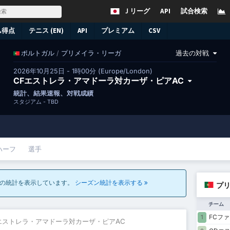
Ｊリーグ
API
試合検索
ム得点
テニス (EN)
API
プレミアム
CSV
/
プリメイラ・リーガ
過去の対戦
ポルトガル
2026年10月25日 - 1時00分 (Europe/London)
CFエストレラ・アマドーラ対カーザ・ピアAC
統計、結果速報、対戦成績
スタジアム -
TBD
ハーフ
選手
合の統計を表示しています。
シーズン統計を表示する
プリ
チーム
FCフ
1
Fエストレラ・アマドーラ対カーザ・ピアAC