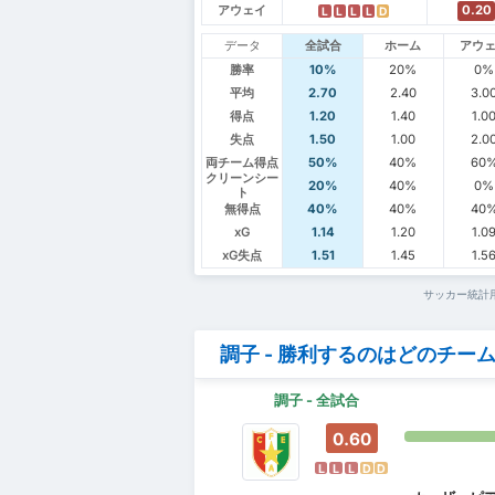
アウェイ
0.20
L
L
L
L
D
データ
全試合
ホーム
アウ
勝率
10%
20%
0%
平均
2.70
2.40
3.0
得点
1.20
1.40
1.0
失点
1.50
1.00
2.0
両チーム得点
50%
40%
60
クリーンシー
20%
40%
0%
ト
無得点
40%
40%
40
xG
1.14
1.20
1.0
xG失点
1.51
1.45
1.5
サッカー統計
調子 - 勝利するのはどのチー
調子 - 全試合
0.60
L
L
L
D
D