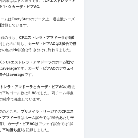
合結果は以下の通りです。:
CFエストレラ・ア
 1 - 0 カーザ・ピアAC.
ームはFootyStatsのデータ上、過去数シーズ
回
対戦しています。
対戦のうち、
CFエストレラ・アマドーラが5試
利
したのに対し、
カーザ・ピアACは3試合で勝
その他のNo試合は引き分けに終わりました。
ズン
CFエストレラ・アマドーラ
の
ホーム戦で
は
average
です。
カーザ・ピアAC
の
アウェイ
調子
は
average
です。
ストレラ・アマドーラ
と
カーザ・ピアAC
の過去
の平均ゴール数は
2.88
でした。両チーム得点
の確率で発生しています。
でのところ、
プリメイラ・リーガ
での
CFエス
・アマドーラ
はホーム試合では1試合あたり
平
点1
、
カーザ・ピアAC
はアウェイ試合では1試
り
平均勝ち点1
を記録しました。