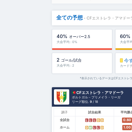
全ての予想
- CFエストレラ・アマドー
40%
60%
オーバー2.5
大会平均 : 0%
大会平均 
2
今
ゴール/試合
大会平均 : 2
カード
*表示されているデータはCFエストレ
CFエストレラ・アマドーラ
ポルトガル - プリメイラ・リーガ
リーグ順位.
9
/ 18
調子
試合結果
平均勝
全試合
0.60
L
L
L
D
D
ホーム
1.00
D
W
L
L
D