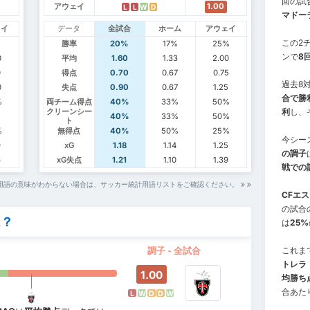
回の試
アウェイ
1.00
L
L
W
D
マドーラ
ェイ
データ
全試合
ホーム
アウェイ
この2チ
勝率
20%
17%
25%
ンで
8
0
平均
1.60
1.33
2.00
0
得点
0.70
0.67
0.75
過去8
0
失点
0.90
0.67
1.25
合で勝
%
両チーム得点
40%
33%
50%
利
し、
クリーンシー
40%
33%
50%
ト
%
無得点
40%
50%
25%
今シー
9
xG
1.18
1.14
1.25
の調子
6
xG失点
1.21
1.10
1.39
戦での
用語の意味がわからない場合は、サッカー統計用語リストをご確認ください。
CFエ
の試合
ム？
は
25%
調子 - 全試合
これま
トレラ
1.00
均勝ち
合あた
L
W
D
D
W