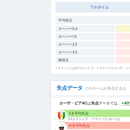
フルタイム
平均得点
オーバー0.5
オーバー1.5
オーバー2.5
オーバー3.5
無得点
* スタッツにはCFエストレラ・アマドーラとカーザ・
失点データ
どのチームが失点するか
カーザ・ピアAC
は
失点
データでは、
+4
1.5 平均失点
CFエストレラ・アマドーラ (ホーム)
0.9 平均失点