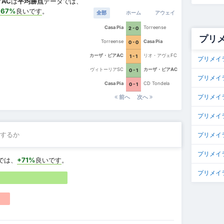
AC
は
平均勝点
データでは、
+67%
良いです
。
全部
ホーム
アウェイ
Casa Pia
Torreense
2 - 0
プリ
Torreense
Casa Pia
0 - 0
カーザ・ピアAC
リオ・アヴェFC
1 - 1
プリメイ
ヴィトーリアSC
カーザ・ピアAC
0 - 1
プリメイ
Casa Pia
CD Tondela
0 - 1
プリメイ
前へ
次へ
プリメイ
するか
プリメイラ
プリメイ
では、
+71%
良いです
。
プリメイラ