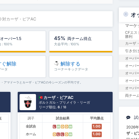
オ
ラ対カーザ・ピアAC
マーケ
CFエ
勝利
45%
オーバー1.5
両チーム得点
カーザ・
: 100%
大会平均 : 100%
引き分
オーバー
すぐ解除
解除する
オーバー1
データ
コーナーキックデータ
オーバー
オーバー
ラ・アマドーラとカーザ・ピアACの今シーズンの平均です。
オーバー
両チー
カーザ・ピアAC
ポルトガル - プリメイラ・リーガ
リーグ順位.
6
/ 18
試
点
調子
試合結果
平均勝点
全試合
1.00
2026
L
W
D
D
W
ザ・ピ
ホーム
1.00
D
L
L
D
W