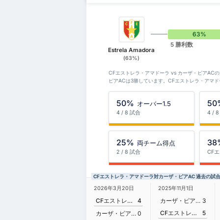
63%
5 勝利数
Estrela Amadora
(63%)
CFエストレラ・アマドーラ vs カーザ・ピアA
ピアACは3勝しています。CFエストレラ・アマ
50%
50
オーバー1.5
4 / 8 試合
4 / 
25%
38
両チーム得点
2 / 8 試合
CF
CFエストレラ・アマドーラ対カーザ・ピアAC 過去の試
2026年3月20日
2025年11月1日
CFエストレラ・アマドーラ
4
カーザ・ピアAC
3
CFエストレラ・アマドーラ
5
カーザ・ピアAC
0