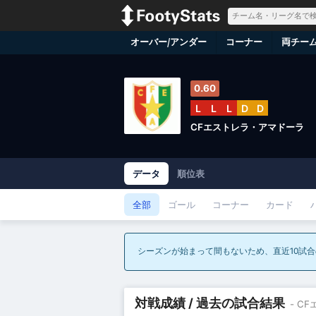
オーバー/アンダー
コーナー
両チー
0.60
L
L
L
D
D
CFエストレラ・アマドーラ
データ
順位表
全部
ゴール
コーナー
カード
シーズンが始まって間もないため、直近10試
対戦成績 / 過去の試合結果
- C