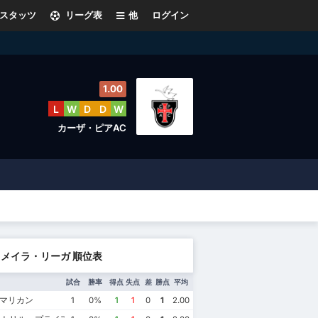
スタッツ
リーグ表
他
ログイン
1.00
L
W
D
D
W
カーザ・ピアAC
メイラ・リーガ 順位表
試合
勝率
得点
失点
差
勝点
平均
ァマリカン
1
0%
1
1
0
1
2.00