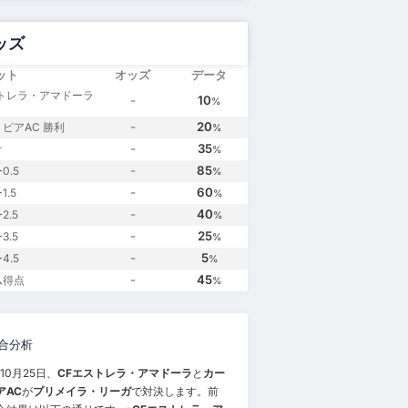
ッズ
ット
オッズ
データ
ストレラ・アマドーラ
-
10
%
-
20
ピアAC 勝利
%
-
35
け
%
-
85
0.5
%
-
60
.5
%
-
40
2.5
%
-
25
3.5
%
-
5
4.5
%
-
45
ム得点
%
合分析
年10月25日、
CFエストレラ・アマドーラ
と
カー
アAC
が
プリメイラ・リーガ
で対決します。前