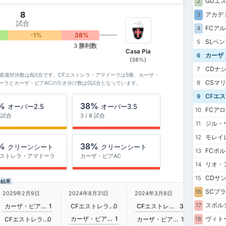
GDエ
2
8
アカデ
3
試合
FCア
4
-1%
38%
SLベ
5
3 勝利数
Casa Pia
カーザ
6
(38%)
CDナ
7
Cの直接対決数は8試合です。CFエストレラ・アマドーラは5勝、カーザ・
CSマ
8
ドーラとカーザ・ピアACの引き分け数は0試合となっています。
CFエ
9
%
38%
オーバー2.5
オーバー3.5
FCア
10
8 試合
3 / 8 試合
ジル・
11
モレイ
12
%
38%
クリーンシート
クリーンシート
FCポル
13
エストレラ・アマドーラ
カーザ・ピアAC
リオ・
14
CDサ
15
合結果
SCブ
16
2025年2月9日
2024年8月31日
2024年3月8日
2023年1
スポル
17
カーザ・ピアAC
1
CFエストレラ・アマドーラ
0
CFエストレラ・アマドーラ
3
カーザ・ピアAC
1
ヴィト
CFエストレラ・アマドーラ
0
カーザ・ピアAC
1
18