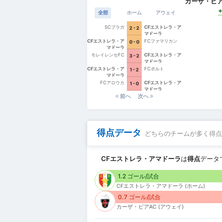
カーザ・ピア
全部
ホーム
アウェイ
SCブラガ
CFエストレラ・ア
2 - 2
マドーラ
CFエストレラ・ア
FCファマリカン
0 - 0
マドーラ
モレイレンセFC
CFエストレラ・ア
3 - 2
マドーラ
CFエストレラ・ア
FCポルト
1 - 2
マドーラ
FCアロウカ
CFエストレラ・ア
1 - 0
マドーラ
前へ
次へ
得点データ
どちらのチームが多く得点
CFエストレラ・アマドーラ
は
得点
データ
1.2 ゴール/試合
CFエストレラ・アマドーラ (ホーム)
0.7 ゴール/試合
カーザ・ピアAC (アウェイ)