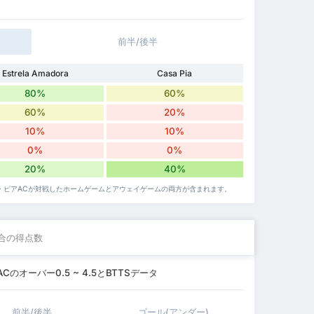
前半/後半
Estrela Amadora
Casa Pia
80%
60%
60%
20%
10%
10%
0%
0%
20%
40%
ザ・ピアACが対戦したホームゲームとアウェイゲームの両方が含まれます。
合の得点数
オーバー0.5 ~ 4.5とBTTSデータ
前半/後半
ゴール(アンダー)