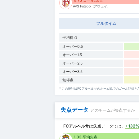
0.73 ゴール/試合
AVS Futebol (アウェイ)
フルタイム
平均得点
オーバー0.5
オーバー1.5
オーバー2.5
オーバー3.5
無得点
* この統計はFCアルベルサのホーム戦でのゴール記録とAV
失点データ
どのチームが失点するか
FCアルベルサ
は
失点
データでは、
+132
1.33 平均失点