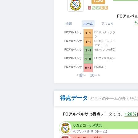
1.50
L
W
W
D
D
FCアルベ
+
全部
ホーム
アウェイ
FCアルベルサ
CDサンタ・クラ
1 - 1
ラ
FCアルベルサ
CFエストレラ・
1 - 1
アマドーラ
FCアルベルサ
モレイレンセFC
2 - 1
FCアルベルサ
FCファマリカン
1 - 0
FCアルベルサ
FCポルト
0 - 3
前へ
次へ
得点データ
どちらのチームが多く得点
FCアルベルサ
は
得点
データでは、
+26%
0.92 ゴール/試合
FCアルベルサ (ホーム)