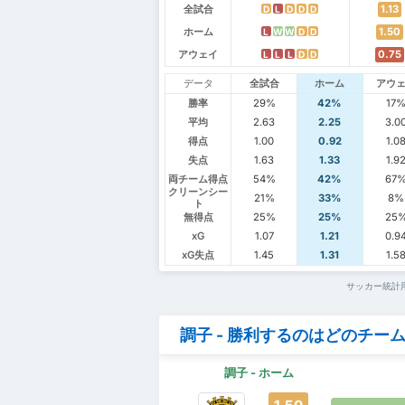
全試合
1.13
D
L
D
D
D
ホーム
1.50
L
W
W
D
D
アウェイ
0.75
L
L
L
D
D
データ
全試合
ホーム
アウ
勝率
29%
42%
17
平均
2.63
2.25
3.0
得点
1.00
0.92
1.0
失点
1.63
1.33
1.9
両チーム得点
54%
42%
67
クリーンシー
21%
33%
8%
ト
無得点
25%
25%
25
xG
1.07
1.21
0.9
xG失点
1.45
1.31
1.5
サッカー統計
調子 - 勝利するのはどのチー
調子 - ホーム