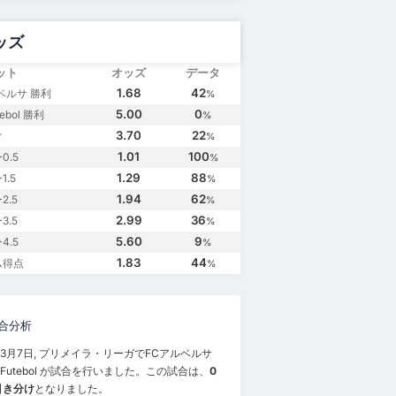
ッズ
ット
オッズ
データ
1.68
42
ベルサ 勝利
%
5.00
0
tebol 勝利
%
3.70
22
け
%
1.01
100
0.5
%
1.29
88
.5
%
1.94
62
2.5
%
2.99
36
3.5
%
5.60
9
4.5
%
1.83
44
ム得点
%
合分析
年3月7日, プリメイラ・リーガでFCアルベルサ
S Futebol が試合を行いました。この試合は、
0
で引き分け
となりました。