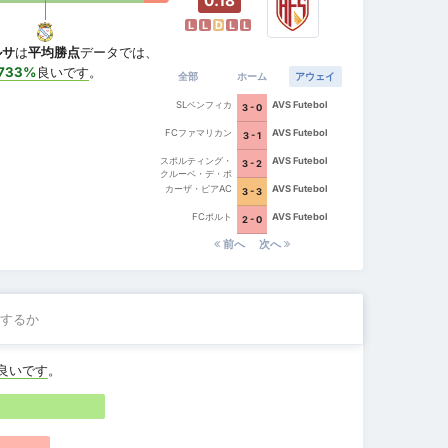
0.18
L
L
D
L
L
ルサ
は
平均勝点
データでは、
733%
良いです
。
全部
ホーム
アウェイ
SLベンフィカ
AVS Futebol
3 - 0
FCファマリカン
AVS Futebol
3 - 1
スポルティング・
AVS Futebol
3 - 2
クルーベ・デ・ポ
ルトゥガル
カーザ・ピアAC
AVS Futebol
3 - 3
FCポルト
AVS Futebol
2 - 0
前へ
次へ
するか
良いです
。