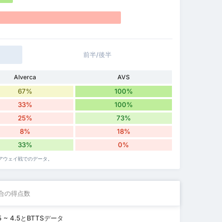
前半/後半
Alverca
AVS
67%
100%
33%
100%
25%
73%
8%
18%
33%
0%
lのアウェイ戦でのデータ。
合の得点数
 ~ 4.5とBTTSデータ