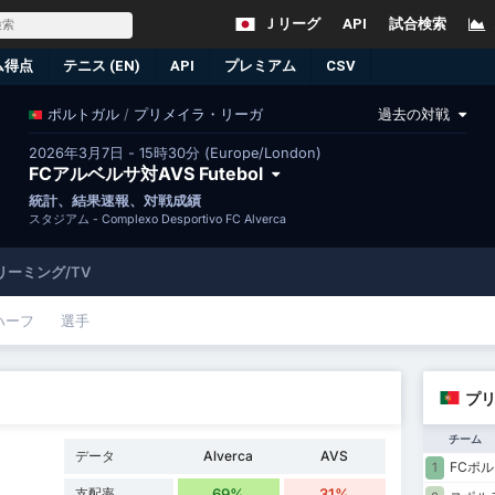
Ｊリーグ
API
試合検索
ム得点
テニス (EN)
API
プレミアム
CSV
/
プリメイラ・リーガ
過去の対戦
ポルトガル
2026年3月7日 - 15時30分 (Europe/London)
FCアルベルサ対AVS Futebol
統計、結果速報、対戦成績
スタジアム -
Complexo Desportivo FC Alverca
ーミング/TV
ハーフ
選手
プリ
チーム
データ
Alverca
AVS
FCポル
1
支配率
69%
31%