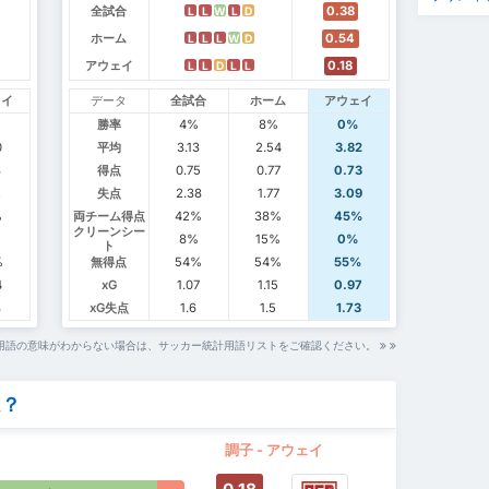
全試合
0.38
L
L
W
L
D
ホーム
0.54
L
L
L
W
D
アウェイ
0.18
L
L
D
L
L
ェイ
データ
全試合
ホーム
アウェイ
%
勝率
4%
8%
0%
0
平均
3.13
2.54
3.82
8
得点
0.75
0.77
0.73
2
失点
2.38
1.77
3.09
%
両チーム得点
42%
38%
45%
クリーンシー
8%
15%
0%
ト
%
無得点
54%
54%
55%
4
xG
1.07
1.15
0.97
8
xG失点
1.6
1.5
1.73
用語の意味がわからない場合は、サッカー統計用語リストをご確認ください。
ム？
調子 - アウェイ