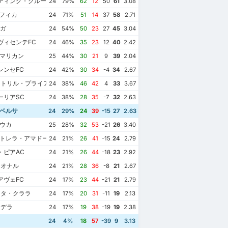
ティング・クルーベ・デ・ポルトゥガル
24
79%
62
12
50
61
3.08
ンフィカ
24
71%
51
14
37
58
2.71
ラガ
24
54%
50
23
27
45
3.04
ヴィセンテFC
24
46%
35
23
12
40
2.42
ァマリカン
25
44%
30
21
9
39
2.04
レンセFC
24
42%
30
34
-4
34
2.67
ストリル・プライア
24
38%
46
42
4
33
3.67
ーリアSC
24
38%
28
35
-7
32
2.63
ルベルサ
24
29%
24
39
-15
27
2.63
ロウカ
25
28%
32
53
-21
26
3.40
ストレラ・アマドーラ
24
21%
26
41
-15
24
2.79
・ピアAC
24
21%
26
44
-18
23
2.92
シオナル
24
21%
28
36
-8
21
2.67
アヴェFC
24
17%
23
44
-21
21
2.79
ンタ・クララ
24
17%
20
31
-11
19
2.13
ンデラ
24
17%
19
38
-19
19
2.38
24
4%
18
57
-39
9
3.13