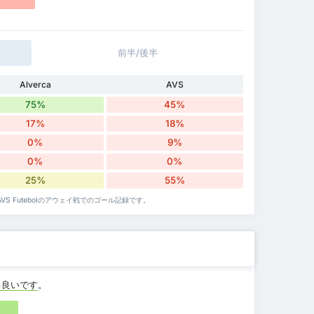
前半/後半
Alverca
AVS
75%
45%
17%
18%
0%
9%
0%
0%
25%
55%
S Futebolのアウェイ戦でのゴール記録です。
%
良いです
。