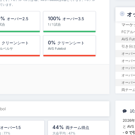
っています。
オ
0%
100%
オーバー2.5
オーバー3.5
マーケ
1 試合
1 / 1 試合
FCアル
AVS Fu
%
0%
クリーンシート
クリーンシート
引き分
アルベルサ
AVS Futebol
オーバー
オーバー1
オーバー
オーバー
オーバー
両チー
bol
試
2026
と AV
44%
オーバー1.5
両チーム得点
- 0 
: 77%
大会平均 : 47%