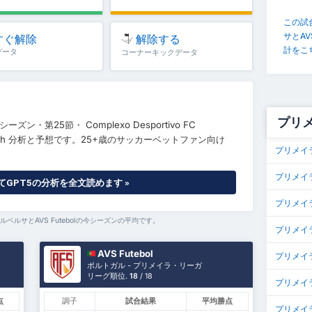
この試
サとAV
すぐ解除
解除する
計をこ
データ
コーナーキックデータ
プリ
ーズン・第25節・ Complexo Desportivo FC
-match 分析と予想です。25+歳のサッカーベットファン向け
プリメイ
プリメイ
GPT5の分析を全文読めます »
プリメイ
ベルサとAVS Futebolの今シーズンの平均です。
プリメイ
AVS Futebol
プリメイラ
ポルトガル - プリメイラ・リーガ
リーグ順位.
18
/ 18
プリメイ
点
調子
試合結果
平均勝点
プリメイラ