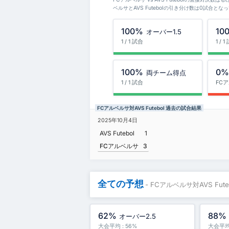
ベルサとAVS Futebolの引き分け数は0試合とな
100%
10
オーバー1.5
1 / 1 試合
1 / 
100%
0
両チーム得点
1 / 1 試合
FC
FCアルベルサ対AVS Futebol 過去の試合結果
2025年10月4日
AVS Futebol
1
FCアルベルサ
3
全ての予想
- FCアルベルサ対AVS Fute
62%
88%
オーバー2.5
大会平均 : 56%
大会平均 