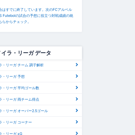
合はすでに終了しています。次のFCアルベル
S Futebolの試合の予想に役立つ対戦成績の統
ちらからチェック。
メイラ・リーガ データ
ラ・リーガ チーム 調子解析
ラ・リーガ 予想
ラ・リーガ 平均ゴール数
ラ・リーガ 両チーム得点
・リーガ オーバー2.5ゴール
ラ・リーガ コーナー
・リーガ xG