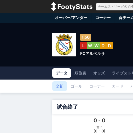
オーバー/アンダー
コーナー
両チー
1.50
L
W
W
D
D
FCアルベルサ
データ
順位表
オッズ
ライブストリ
全部
ゴール
コーナー
カード
試合終了
0
-
0
前半
(0 - 0)