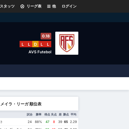
スタッツ
リーグ表
他
ログイン
0.18
L
L
D
L
L
AVS Futebol
メイラ・リーガ 順位表
試合
勝率
得点
失点
差
勝点
平均
ト
24
88%
47
8
39
65
2.29