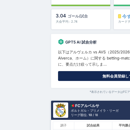
3.04
今
ゴール/試合
大会平均 : 2.74
カード
GPT5 AI 試合分析
以下はアルヴェルカ vs AVS（2025/2026シ
Alverca、ホーム）に関する betting
に、要点だけ絞って示しま...
無料会員登録して
*表示されているデータはFCアル
FCアルベルサ
ポルトガル - プリメイラ・リーガ
リーグ順位.
10
/ 18
調子
試合結果
平均勝