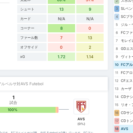
スポル
2
SLベ
3
シュート
13
9
SCブ
4
カード
N/A
N/A
ジル・
5
コーナー
8
0
FCフ
6
ファール数
7
13
モレイ
7
オフサイド
0
2
GDエ
8
xG
1.72
1.14
ヴィト
9
FCア
10
FCア
11
CFエ
12
アルベルサ対AVS Futebol
カーザ
13
1
CDナ
14
試合
リオ・
15
100%
0%
0%
CDサ
16
AVS
CDト
17
(0%)
AVS
18
1試合です。FCアルベルサは1勝、AVS Futebolは0勝しています。FCアル