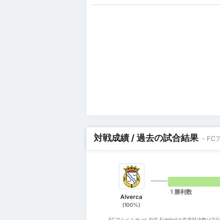
対戦成績 / 過去の試合結果
- FC
1 勝利数
Alverca
(100%)
FCアルベルサ vs AVS Futebolの直接対決数は