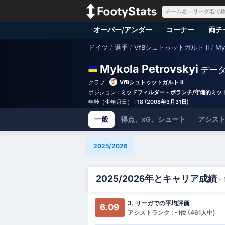
オーバー/アンダー
コーナー
両チ
ドイツ
/
選手
/
VfBシュトゥットガルト II
/
My
Mykola Petrovskyi
デー
クラブ :
VfBシュトゥットガルト II
ポジション :
ミッドフィルダー - ボランチ/守備的ミ
年齢（生年月日） :
18 (2008年3月31日)
一般
得点、xG、シュート
アシスト
2025/2026
2025/2026年とキャリア成績
- 
3. リーガでの平均評価
6.09
アシストランク : -1位 (461人中)