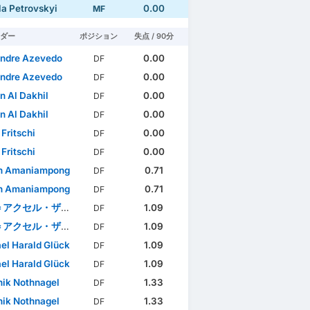
a Petrovskyi
0.00
MF
ダー
ポジション
失点 / 90分
ndre Azevedo
0.00
DF
ndre Azevedo
0.00
DF
 Al Dakhil
0.00
DF
 Al Dakhil
0.00
DF
Fritschi
0.00
DF
Fritschi
0.00
DF
n Amaniampong
0.71
DF
n Amaniampong
0.71
DF
アクセル・ザガドゥ
1.09
DF
アクセル・ザガドゥ
1.09
DF
el Harald Glück
1.09
DF
el Harald Glück
1.09
DF
ik Nothnagel
1.33
DF
ik Nothnagel
1.33
DF