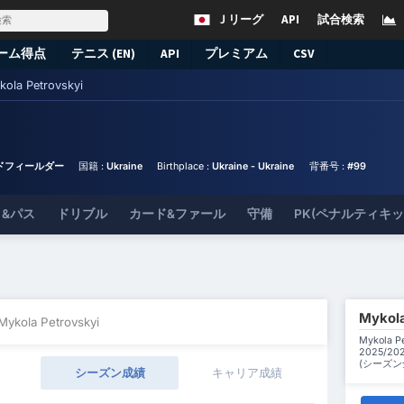
Ｊリーグ
API
試合検索
ーム得点
テニス (EN)
API
プレミアム
CSV
kola Petrovskyi
タ
ッドフィールダー
国籍 :
Ukraine
Birthplace :
Ukraine - Ukraine
背番号 :
#99
&パス
ドリブル
カード&ファール
守備
PK(ペナルティキ
Myko
Mykola Petrovskyi
Mykola
2025/
(シーズ
シーズン成績
キャリア成績