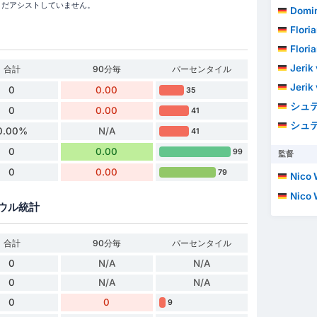
ン中、まだアシストしていません。
Domin
Floria
Floria
Jerik
合計
90分毎
パーセンタイル
Jerik
0
0.00
35
シュテ
0
0.00
41
シュテ
0.00%
N/A
41
0
0.00
99
監督
0
0.00
79
Nico 
Nico 
ウル統計
合計
90分毎
パーセンタイル
0
N/A
N/A
0
N/A
N/A
0
0
9