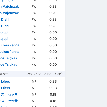
FW
n Majchrzak
0.29
FW
n Majchrzak
0.29
FW
n Diehl
0.23
FW
n Diehl
0.23
FW
Bujupi
0.00
FW
Bujupi
0.00
FW
 Lukas Penna
0.00
FW
 Lukas Penna
0.00
FW
os Tsigkas
0.00
FW
os Tsigkas
0.00
FW
ルダー
ポジション
アシスト / 90分
n Lüers
0.33
MF
n Lüers
0.33
MF
ラス・セッサ
0.18
MF
ラス・セッサ
0.18
MF