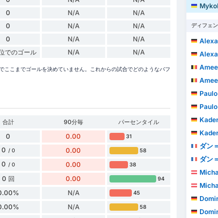
Mykol
0
N/A
N/A
0
N/A
N/A
ディフェン
0
N/A
N/A
Alexa
単位でのゴール
N/A
N/A
Alexa
Ameen
/2026シーズンでここまでゴールを決めていません。これからの試合でどのようなパフ
Ameen
Paulo 
Paulo 
Kade
合計
90分毎
パーセンタイル
Kade
0
0.00
31
ダン＝
0
0.00
58
/ 0
ダン＝
0
0.00
38
/ 0
Micha
0 回
0.00
94
Micha
0.00%
N/A
45
Domin
0.00%
N/A
58
Domin