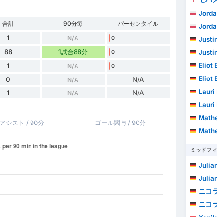
Jorda
合計
90分毎
パーセンタイル
Jorda
1
N/A
0
Justi
88
1試合88分
Justi
0
Eliot 
1
N/A
0
Eliot 
0
N/A
N/A
Lauri
1
N/A
N/A
Lauri
Mathe
アシスト / 90分
ゴール関与 / 90分
Mathe
ミッドフィ
Julia
Julia
ニコ
ニコ