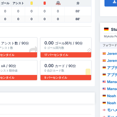
ゴール
アシスト
分
PEN
0
0
0
0
0
88'
0
0
0
0
0
88'
St
Mykola
0.00
アシスト数 / 90分
ゴール関与 / 90分
フォワード
計アシスト数
0 ゴール関与数
Jeremy A
パーセンタイル
17 パーセンタイル
Jeremy A
0.00
xA / 90分
カード / 90分
アブデネゴ
 アシスト期待値
0 合計カード数
アブデネゴ
パーセンタイル
9 パーセンタイル
Manso
Manso
Noah 
Noah 
モハ
モハ