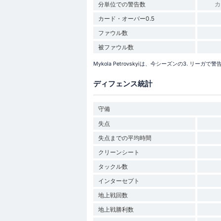
分単位での警告数
カ
カード・オーバー0.5
ファウル数
被ファウル数
Mykola Petrovskyiは、今シーズンの3. 
ディフェンス統計
守備
失点
失点までの平均時間
クリーンシート
タックル数
インターセプト
地上戦回数
地上戦勝利数