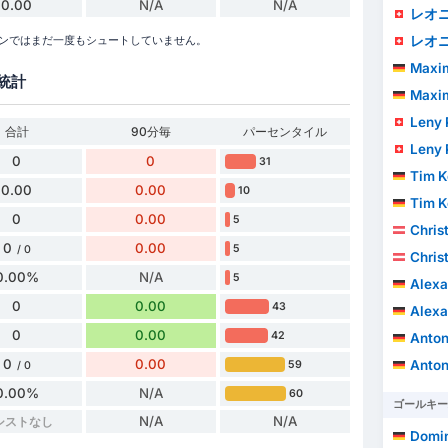
0.00
N/A
N/A
レオニ
レオニ
2026シーズンではまだ一度もシュートしていません。
Maximili
統計
Maximili
Leny
合計
90分毎
パーセンタイル
Leny
0
0
31
Tim K
0.00
0.00
10
Tim K
0
0.00
5
Chris
0
0.00
5
/ 0
Chris
0.00%
N/A
5
Alexa
0
0.00
43
Alexa
0
0.00
42
Anton
0
0.00
Anton
59
/ 0
0.00%
N/A
60
ゴールキー
N/A
N/A
シストなし
Domin