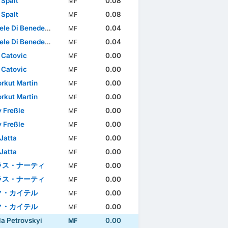
 Spalt
0.08
MF
 Spalt
0.08
MF
e Di Benedetto
0.04
MF
e Di Benedetto
0.04
MF
 Catovic
0.00
MF
 Catovic
0.00
MF
orkut Martin
0.00
MF
orkut Martin
0.00
MF
 Freßle
0.00
MF
 Freßle
0.00
MF
Jatta
0.00
MF
Jatta
0.00
MF
ラス・ナーティ
0.00
MF
ラス・ナーティ
0.00
MF
ク・カイテル
0.00
MF
ク・カイテル
0.00
MF
a Petrovskyi
0.00
MF