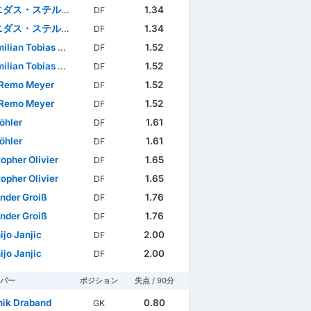
ダス・ステルギウ
1.34
DF
ダス・ステルギウ
1.34
DF
an Tobias Herwerth
1.52
DF
an Tobias Herwerth
1.52
DF
 Remo Meyer
1.52
DF
 Remo Meyer
1.52
DF
öhler
1.61
DF
öhler
1.61
DF
topher Olivier
1.65
DF
topher Olivier
1.65
DF
nder Groiß
1.76
DF
nder Groiß
1.76
DF
ijo Janjic
2.00
DF
ijo Janjic
2.00
DF
パー
ポジション
失点 / 90分
ik Draband
0.80
GK