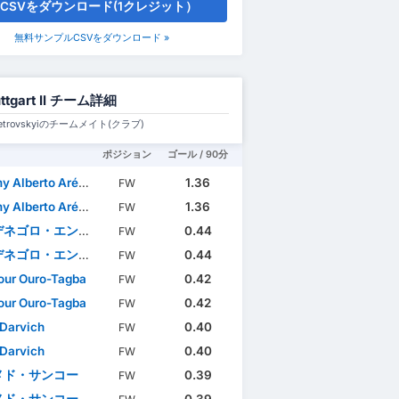
CSVをダウンロード(1クレジット）
無料サンプルCSVをダウンロード »
uttgart II チーム詳細
 Petrovskyiのチームメイト(クラブ)
ポジション
ゴール / 90分
lberto Arévalo Mera
1.36
FW
lberto Arévalo Mera
1.36
FW
ロ・エンローラ・ナンキシ
0.44
FW
ロ・エンローラ・ナンキシ
0.44
FW
ur Ouro-Tagba
0.42
FW
ur Ouro-Tagba
0.42
FW
Darvich
0.40
FW
Darvich
0.40
FW
メド・サンコー
0.39
FW
メド・サンコー
0.39