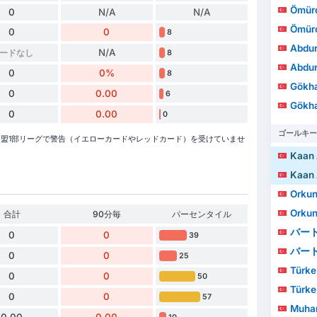
Ömürc
0
N/A
N/A
Ömürc
0
0
8
Abdur
N/A
ードなし
8
Abdur
0
0%
8
Gökh
0
0.00
6
Gökh
0
0.00
0
ゴールキー
ッカー連盟1部リーグで警告（イエローカードやレッドカード）を受けていませ
Kaan 
Kaan 
Orkun
Orkun
合計
90分毎
パーセンタイル
バー
0
0
39
バー
0
0
25
Türke
0
0
50
Türke
0
0
57
Muha
0.00
0.00