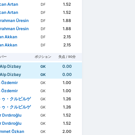
an Artan
1.52
DF
an Artan
1.52
DF
rahman Üresin
1.88
DF
rahman Üresin
1.88
DF
an Akkan
2.15
DF
an Akkan
2.15
DF
パー
ポジション
失点 / 90分
Alp Dizbay
0.00
GK
Alp Dizbay
0.00
GK
 Özdemir
1.00
GK
 Özdemir
1.00
GK
トゥ・クルビルゲ
1.26
GK
トゥ・クルビルゲ
1.26
GK
r Dırdıroğlu
1.52
GK
r Dırdıroğlu
1.52
GK
mmet Özkan
2.00
GK