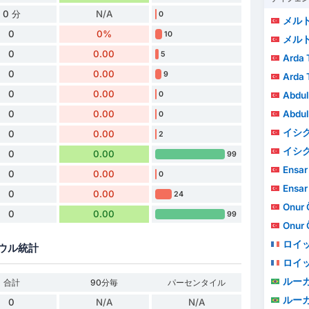
0 分
N/A
0
メル
0
0%
10
メル
0
0.00
5
Arda 
0
0.00
9
Arda 
0
0.00
Abdul
0
Abdul
0
0.00
0
イシク
0
0.00
2
イシク
0
0.00
99
Ensar 
0
0.00
0
Ensar 
0
0.00
24
Onur 
0
0.00
99
Onur 
ロイ
ウル統計
ロイ
ルー
合計
90分毎
パーセンタイル
ルー
0
N/A
N/A