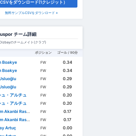
CSVをダウンロード(1クレジット）
無料サンプルCSVをダウンロード »
luspor チーム詳細
lp Dizbayのチームメイト(クラブ)
ポジション
ゴール / 90分
n Boakye
0.34
FW
n Boakye
0.34
FW
Usluoğlu
0.29
FW
Usluoğlu
0.29
FW
シュ・アルチュ
0.20
FW
シュ・アルチュ
0.20
FW
m Akanbi Rasheed
0.17
FW
m Akanbi Rasheed
0.17
FW
ay Artuç
0.00
FW
ay Artuç
0.00