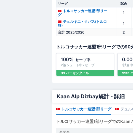
リーグ
試合
トルコサッカー連盟1部リー
1
グ
テュルキエ・クパス(トルコ
1
杯)
合計 2025/2026
2
トルコサッカー連盟1部リーグでの90
100%
0.00
セーブ率
2被シュート中2セーブ
1試合
99 パーセンタイル
99th
Kaan Alp Dizbay統計 - 詳細
トルコサッカー連盟1部リーグ
テュル
トルコサッカー連盟1部リーグでのKaan Alp
全試合