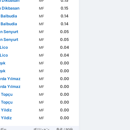
 Dikbasan
0.15
MF
 Dikbasan
0.15
MF
 Balbudia
0.14
MF
 Balbudia
0.14
MF
n Senyurt
0.05
MF
n Senyurt
0.05
MF
Lico
0.04
MF
Lico
0.04
MF
şık
0.00
MF
şık
0.00
MF
rda Yılmaz
0.00
MF
rda Yılmaz
0.00
MF
 Topçu
0.00
MF
 Topçu
0.00
MF
 Yildiz
0.00
MF
 Yildiz
0.00
MF
ダー
ポジション
失点 / 90分