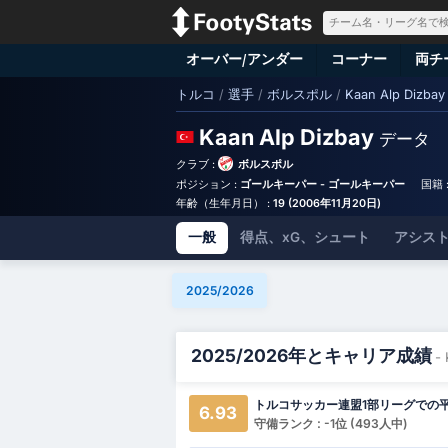
オーバー/アンダー
コーナー
両チ
トルコ
/
選手
/
ボルスポル
/
Kaan Alp Dizbay
Kaan Alp Dizbay
データ
クラブ :
ボルスポル
ポジション :
ゴールキーパー - ゴールキーパー
国籍 
年齢（生年月日） :
19 (2006年11月20日)
一般
得点、xG、シュート
アシスト
2025/2026
2025/2026年とキャリア成績
- 
トルコサッカー連盟1部リーグでの
6.93
守備ランク : -1位 (493人中)