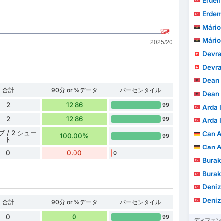
Erdem
Erdem
Mário
Mário
Devra
Devra
Dean 
合計
90分 or %データ
パーセンタイル
Dean 
2
12.86
99
Arda I
2
12.86
99
Arda I
ブ / 2 シュー
Can A
100.00%
99
ト
Can A
0
0.00
0
Burak
Burak
Deniz
Deniz
合計
90分 or %データ
パーセンタイル
0
0
99
ディフェン