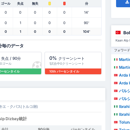
ゴール
失点
無失
分
0
0
0
0
0
14'
0
1
0
0
0
90'
0
1
0
0
0
104'
Bo
Kaan A
分毎のデータ
フォワード
0%
失点 / 90分
クリーンシート
Marti
中0ゴール
1試合中0クリーンシート
Marti
 パーセンタイル
10th パーセンタイル
Arda 
Arda 
バル
バル
Ibrahi
キエ・クパス(トルコ杯)
Ibrahi
 Dizbay統計
Tolun
合計
90分毎
パーセンタイル
Tolun