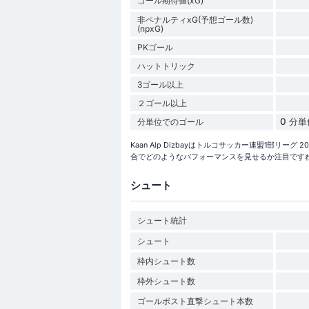
ゴール期待値(xG)
非ペナルティxG(予想ゴール数)
(npxG)
PKゴール
ハットトリック
3ゴール以上
２ゴール以上
0 分
分単位でのゴール
Kaan Alp Dizbayはトルコサッカー連盟1部リ
合でどのようなパフォーマンスを見せるか注目です
シュート
シュート統計
シュート
枠内シュート数
枠外シュート数
ゴールポスト直撃シュート本数