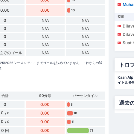
10
Muha
0.00
0.00
10
監督
0
N/A
N/A
Dilav
0
N/A
N/A
Dilav
0
N/A
N/A
Suat 
0
N/A
N/A
単位でのゴール
N/A
N/A
ーグ 2025/2026シーズンでここまでゴールを決めていません。これからの試
トロ
ね！
Kaan 
イトルを
合計
90分毎
パーセンタイル
過去
0
0.00
8
0
0.00
18
/ 0
0
0.00
11
/ 0
0 回
0.00
71