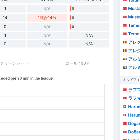
Mustaf
1
N/A
0
Mustaf
14
1試合14分
0
Teme
0
N/A
0
Teme
1
N/A
N/A
アレク
0
N/A
N/A
アレク
アルミー
クリーンシート
ゴール / 90分
アルミー
ミッドフィ
ラフマ
ラフマ
Harun
Harun
Doğa
Doğa