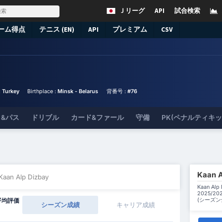
Ｊリーグ
API
試合検索
ーム得点
テニス (EN)
API
プレミアム
CSV
:
Turkey
Birthplace :
Minsk - Belarus
背番号 :
#76
&パス
ドリブル
カード&ファール
守備
PK(ペナルティキ
Kaan
Kaan Alp Dizbay
Kaan A
2025/
(シーズ
平均評価
シーズン成績
キャリア成績