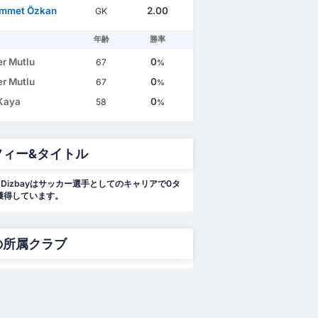
mmet Özkan
2.00
GK
年齢
勝率
er Mutlu
0
67
%
er Mutlu
0
67
%
Kaya
0
58
%
フィー&タイトル
Alp Dizbayはサッカー選手としてのキャリアで0タ
獲得しています。
の所属クラブ