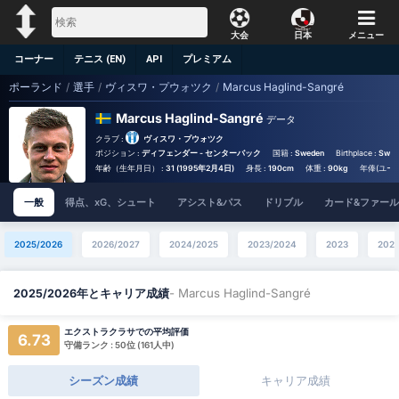
大会
日本
メニュー
コーナー
テニス (EN)
API
プレミアム
ポーランド
/
選手
/
ヴィスワ・プウォツク
/
Marcus Haglind-Sangré
Marcus Haglind-Sangré
データ
クラブ :
ヴィスワ・プウォツク
ポジション :
ディフェンダー - センターバック
国籍 :
Sweden
Birthplace :
Swed
年齢（生年月日） :
31 (1995年2月4日)
身長 :
190cm
体重 :
90kg
年俸(ユーロ
一般
得点、xG、シュート
アシスト&パス
ドリブル
カード&ファール
2025/2026
2026/2027
2024/2025
2023/2024
2023
202
- Marcus Haglind-Sangré
2025/2026年とキャリア成績
エクストラクラサでの平均評価
6.73
守備ランク : 50位 (161人中)
シーズン成績
キャリア成績