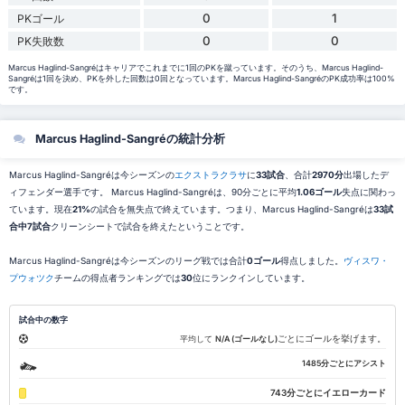
0
1
PKゴール
0
0
PK失敗数
Marcus Haglind-Sangréはキャリアでこれまでに1回のPKを蹴っています。そのうち、Marcus Haglind-
Sangréは1回を決め、PKを外した回数は0回となっています。Marcus Haglind-SangréのPK成功率は100%
です。
Marcus Haglind-Sangréの統計分析
Marcus Haglind-Sangréは今シーズンの
エクストラクラサ
に
33試合
、合計
2970分
出場したデ
ィフェンダー選手です。 Marcus Haglind-Sangréは、90分ごとに平均
1.06ゴール
失点に関わっ
ています。現在
21%
の試合を無失点で終えています。つまり、Marcus Haglind-Sangréは
33試
合中7試合
クリーンシートで試合を終えたということです。
Marcus Haglind-Sangréは今シーズンのリーグ戦では合計
0ゴール
得点しました。
ヴィスワ・
プウォツク
チームの得点者ランキングでは
30
位にランクインしています。
試合中の数字
ごとにゴールを挙げます。
平均して
N/A (ゴールなし)
1485分ごとにアシスト
743分ごとにイエローカード