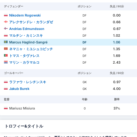
ディフェンダー
ポジション
失点 / 90分
Nikodem Rogowski
0.00
DF
アレクサンドレ・カランダゼ
0.66
DF
Andrias Edmundsson
0.67
DF
マルチン・カミンスキ
1.02
DF
Marcus Haglind-Sangré
1.06
DF
ネマニャ・ミユシュコビッチ
1.35
DF
トマス・タヴァレス
1.69
DF
マリン・カラマルコ
2.43
DF
ゴールキーパー
ポジション
失点 / 90分
ラファウ・レシチンスキ
0.97
GK
Jakub Burek
4.00
GK
監督
年齢
勝率
Mariusz Misiura
37
0
%
トロフィー&タイトル