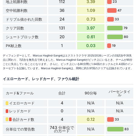
112
3.39
地上戦勝利数
23
36
1.09
空中戦勝利数
47
24
0.73
ドリブル抜かれた回数
33
131
3.97
クリア回数
79
20
0.61
シュートブロック数
80
1
0.03
PK献上数
19
ディフェンダーとして、Marcus Haglind-Sangréはエクストラクラサ 2025/2026シーズンの33試合中35失
点に関わり、7試合を無失点で終えました。Marcus Haglind-Sangréがピッチ上にいるとき、チームが85分
ごとに失点していることになります。 さらに、ピッチ上にいる90分間に1.64回のタックルと0.42回のイン
ターセプトを記録しています。Marcus Haglind-Sangréは、同時に約3.97回のクリアも記録されています。
イエローカード、レッドカード、ファウル統計
パーセンタイ
カード&ファール
合計
90分毎
ル
4
N/A
N/A
イエローカード
0
N/A
N/A
レッドカード
4
0.12
合計カード数
33
743 分単位で
N/A
分単位での警告数
83
のカード