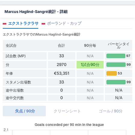
Marcus Haglind-Sangré統計 - 詳細
エクストラクラサ
ポーランド・カップ
エクストラクラサでのMarcus Haglind-Sangré統計
パーセンタイ
全試合
合計
90分毎
ル
33
試合数 (MP)
N/A
97
2970
1試合90分
分
99
€53,351
年俸
N/A
53
33
スタメン出場数
N/A
99
0
N/A
途中出場数
N/A
0
N/A
途中交代数
N/A
失点 / 90分
クリーンシート
ゴール / 90分