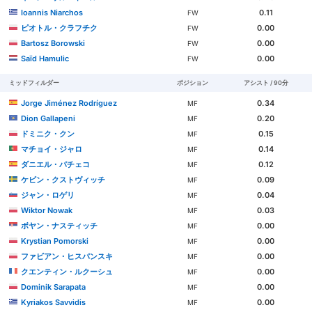
Ioannis Niarchos
0.11
FW
ピオトル・クラフチク
0.00
FW
Bartosz Borowski
0.00
FW
Saïd Hamulic
0.00
FW
ミッドフィルダー
ポジション
アシスト / 90分
Jorge Jiménez Rodríguez
0.34
MF
Dion Gallapeni
0.20
MF
ドミニク・クン
0.15
MF
マチョイ・ジャロ
0.14
MF
ダニエル・パチェコ
0.12
MF
ケビン・クストヴィッチ
0.09
MF
ジャン・ロゲリ
0.04
MF
Wiktor Nowak
0.03
MF
ボヤン・ナスティッチ
0.00
MF
Krystian Pomorski
0.00
MF
ファビアン・ヒスパンスキ
0.00
MF
クエンティン・ルクーシュ
0.00
MF
Dominik Sarapata
0.00
MF
Kyriakos Savvidis
0.00
MF