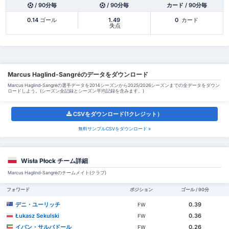
/ 90分毎
/ 90分毎
カード / 90分毎
0.14
ゴール
1.49
0
カード
失点
Marcus Haglind-Sangréのデータをダウンロード
Marcus Haglind-Sangréの選手データを2014シーズンから2025/2026シーズンまでの全データをダウン
ロードしよう。(シーズン全記録とシーズン平均記録を含みます。)
CSVをダウンロード(1クレジット）
無料サンプルCSVをダウンロード »
Wisła Płock チーム詳細
Marcus Haglind-Sangréのチームメイト(クラブ)
フォワード
ポジション
ゴール / 90分
デニ・ユーリッチ
0.39
FW
Łukasz Sekulski
0.36
FW
イバン・サルバドール
0.26
FW