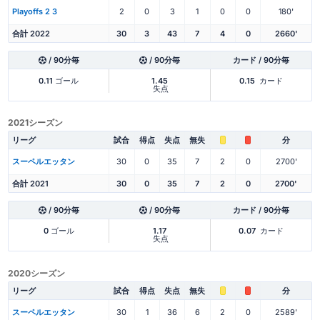
Playoffs 2 3
2
0
3
1
0
0
180'
合計 2022
30
3
43
7
4
0
2660'
/ 90分毎
/ 90分毎
カード / 90分毎
0.11
ゴール
1.45
0.15
カード
失点
2021シーズン
リーグ
試合
得点
失点
無失
分
スーペルエッタン
30
0
35
7
2
0
2700'
合計 2021
30
0
35
7
2
0
2700'
/ 90分毎
/ 90分毎
カード / 90分毎
0
ゴール
1.17
0.07
カード
失点
2020シーズン
リーグ
試合
得点
失点
無失
分
スーペルエッタン
30
1
36
6
2
0
2589'