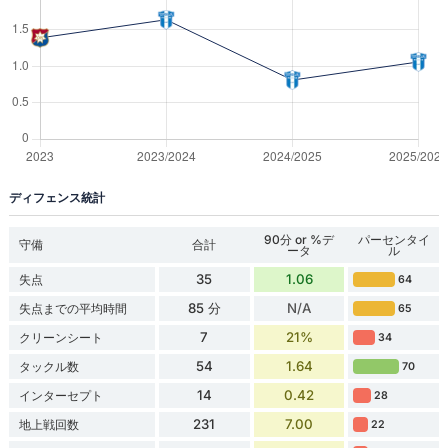
ディフェンス統計
90分 or %デ
パーセンタイ
守備
合計
ータ
ル
35
1.06
失点
64
85 分
N/A
失点までの平均時間
65
7
21%
クリーンシート
34
54
1.64
タックル数
70
14
0.42
インターセプト
28
231
7.00
地上戦回数
22