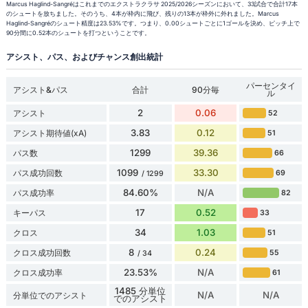
Marcus Haglind-Sangréはこれまでのエクストラクラサ 2025/2026シーズンにおいて、33試合で合計17本
のシュートを放ちました。そのうち、4本が枠内に飛び、残りの13本が枠外に外れました。Marcus
Haglind-Sangréのシュート精度は23.53%です。つまり、0.00シュートごとに1ゴールを決め、ピッチ上で
90分間に0.52本のシュートを打つということです。
アシスト、パス、およびチャンス創出統計
パーセンタイ
アシスト&パス
合計
90分毎
ル
2
0.06
アシスト
52
3.83
0.12
アシスト期待値(xA)
51
1299
39.36
パス数
66
1099
33.30
パス成功回数
69
/ 1299
84.60%
N/A
パス成功率
82
17
0.52
キーパス
33
34
1.03
クロス
51
8
0.24
クロス成功回数
55
/ 34
23.53%
N/A
クロス成功率
61
1485 分単位
N/A
N/A
分単位でのアシスト
でのアシスト