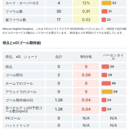
4
12%
カード・オーバー0.5
52
30
0.91
ファウル数
31
17
0.52
被ファウル数
22
Marcus Haglind-Sangréは、これまでのエクストラクラサ 2025/2026シーズンにおいて、33試合で合計4枚
のイエローカードと0枚のレッドカードを受けています。 90分あたり0.91回のファウルを犯しています。
得点とxG(ゴール期待値)
パーセンタイ
得点、xG、シュート
合計
90分毎
ル
0
0
得点
39
2
0.06
ゴール関与
29
0
0
ホームでのゴール
49
0
0
アウェイでのゴール
58
1.28
0.04
ゴール期待値(xG)
24
非ペナルティxG(予想ゴ
1.28
0.04
24
ール数)(npxG)
0
N/A
N/A
PKゴール
0
N/A
N/A
ハットトリック