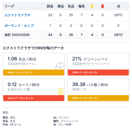
リーグ
試合
得点
失点
無失
分
エクストラクラサ
33
0
35
7
4
0
2970'
ポーランド・カップ
1
0
0
0
0
0
3'
合計 2025/2026
34
0
35
7
4
0
2973'
エクストラクラサでの90分毎のデータ
1.06
21%
失点 / 90分
クリーンシート
33試合中35ゴール
33試合中7クリーンシート
64th パーセンタイル
34th パーセンタイル
0.12
39.36
カード / 90分
パス数 / 90分
4 合計カード数
1299 パス
33rd パーセンタイル
66th パーセンタイル
用語 :
得点
: 得点
As
: アシスト
失点
: 失点
無失
: クリーンシート
PEN
: PKゴール
分
: プレー時間