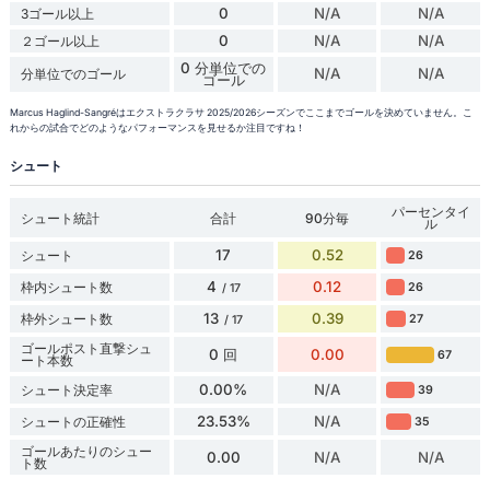
0
N/A
N/A
3ゴール以上
0
N/A
N/A
２ゴール以上
0 分単位での
N/A
N/A
分単位でのゴール
ゴール
Marcus Haglind-Sangréはエクストラクラサ 2025/2026シーズンでここまでゴールを決めていません。こ
れからの試合でどのようなパフォーマンスを見せるか注目ですね！
シュート
パーセンタイ
シュート統計
合計
90分毎
ル
17
0.52
シュート
26
4
0.12
枠内シュート数
26
/ 17
13
0.39
枠外シュート数
27
/ 17
ゴールポスト直撃シュ
0 回
0.00
67
ート本数
0.00%
N/A
シュート決定率
39
23.53%
N/A
シュートの正確性
35
ゴールあたりのシュー
0.00
N/A
N/A
ト数