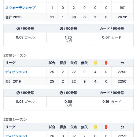
スウェーデンカップ
1
0
2
0
0
0
90'
合計 2020
31
1
38
6
2
0
2679'
/ 90分毎
/ 90分毎
カード / 90分毎
0.03
ゴール
1.25
0.07
カード
失点
2019シーズン
リーグ
試合
得点
失点
無失
分
ディビジョン1
25
2
22
9
4
0
2250'
合計 2019
25
2
22
9
4
0
2250'
/ 90分毎
/ 90分毎
カード / 90分毎
0.08
ゴール
0.88
0.16
カード
失点
2018シーズン
リーグ
試合
得点
失点
無失
分
ディビジョン1
26
3
32
7
6
0
2259'