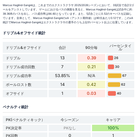
Marcus Haglind-Sangréは、これまでのエクストラクラサ 2025/2026シーズンにおいて、33試合で合計2ゴ
ールをアシストしています。 ゲームにおけるパスの側面を見ると、Marcus Haglind-Sangréは試合中に約
39.36本のパスを出し、パス成功率は84.60となっています。また、1試合ごとに0.52のキーパスを記録し
ています。全体として、Marcus Haglind-SangréのxA（アシスト期待値）は90分あたり0.12です。このxA
統計でMarcus Haglind-Sangréはエクストラクラサの選手のうち上位51パーセント以上に位置しています。
ドリブル&オフサイド統計
パーセンタイ
ドリブル&オフサイド
合計
90分毎
ル
13
0.39
ドリブル
26
7
0.21
ドリブル成功回数
30
53.85%
N/A
ドリブル成功率
67
14
0.42
ボールロスト数
62
1
0.03
オフサイド
40
ペナルティ統計
PK(ペナルティキック）
今シーズン
キャリア
100%
PK決定率
PKなし
0
1
PK回数