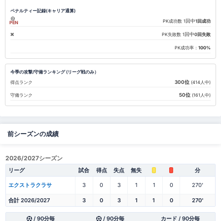
ペナルティー記録(キャリア通算)
回中
PK成功数
1
1回成功
PEN
回中
PK失敗数
1
0回失敗
PK成功率：
100%
今季の攻撃/守備ランキング (リーグ戦のみ）
300位
得点ランク
(414人中)
50位
守備ランク
(161人中)
前シーズンの成績
2026/2027シーズン
リーグ
試合
得点
失点
無失
分
エクストラクラサ
3
0
3
1
1
0
270'
合計 2026/2027
3
0
3
1
1
0
270'
/ 90分毎
/ 90分毎
カード / 90分毎