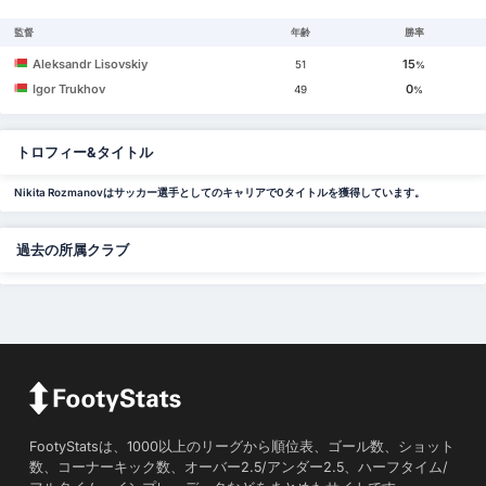
監督
年齢
勝率
Aleksandr Lisovskiy
15
51
%
Igor Trukhov
0
49
%
トロフィー&タイトル
Nikita Rozmanovはサッカー選手としてのキャリアで0タイトルを獲得しています。
過去の所属クラブ
FootyStatsは、1000以上のリーグから順位表、ゴール数、ショット
数、コーナーキック数、オーバー2.5/アンダー2.5、ハーフタイム/