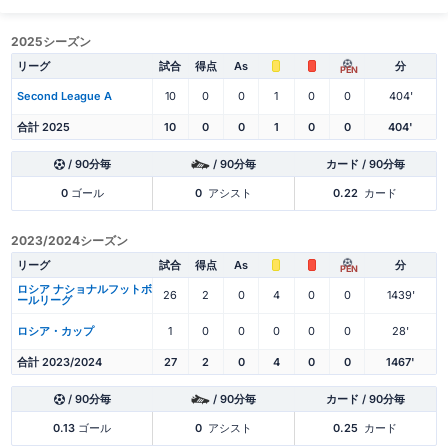
2025シーズン
リーグ
試合
得点
As
分
PEN
Second League A
10
0
0
1
0
0
404'
合計 2025
10
0
0
1
0
0
404'
/ 90分毎
/ 90分毎
カード / 90分毎
0
ゴール
0
アシスト
0.22
カード
2023/2024シーズン
リーグ
試合
得点
As
分
PEN
ロシア ナショナルフットボ
26
2
0
4
0
0
1439'
ールリーグ
ロシア・カップ
1
0
0
0
0
0
28'
合計 2023/2024
27
2
0
4
0
0
1467'
/ 90分毎
/ 90分毎
カード / 90分毎
0.13
ゴール
0
アシスト
0.25
カード