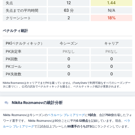
12
1.44
失点
63 分
N/A
失点までの平均時間
2
18%
クリーンシート
ペナルティ統計
PK(ペナルティキック）
今シーズン
キャリア
PK決定率
PKなし
PKなし
0
0
PK回数
0
0
PKゴール
0
0
PK失敗数
Nikita RozmanovはキャリアでまだPKを蹴っていません（FootyStatsで利用可能なすべてのシーズンデー
タに基づく）。公式の試合でペナルティキックを蹴ると、ペナルティキック統計が更新されます。
Nikita Rozmanovの統計分析
Nikita Rozmanovは今シーズンの
ベラルーシ プレミアリーグ
に
11試合
、合計
750分
出場したフォ
ワード選手です。 Nikita Rozmanovは90分ごとに平均
0.12得点
を記録しています。現在、
ベラ
ルーシ プレミアリーグ
で三試合以上プレーした
99選手のうち273
位にランクインしています。