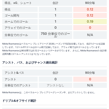
得点、xG、シュート
合計
90分毎
1
0.12
得点
1
0.12
ゴール関与
1
0.19
ホームでのゴール
0
0
アウェイでのゴール
750 分単位でのゴー
N/A
分単位でのゴール
ル
Nikita Rozmanovはベラルーシ プレミアリーグ 2026シーズンで11試合出場しており、合計1ゴールを記録
しています。1ゴール中1ゴールはホーム戦で記録しており、アウェイ戦では0ゴールとなっています。
Nikita Rozmanovは90分間では0.12ゴールというデータがでています。 さらに, Nikita Rozmanovの 合計得
点関与数 (ゴール + アシスト) は 1となっています。
アシスト、パス、およびチャンス創出統計
アシスト&パス
合計
90分毎
0
0
アシスト
N/A
分単位でのアシスト
アシストなし
Nikita Rozmanovは、このベラルーシ プレミアリーグシーズン中、まだアシストしていません。
ドリブル&オフサイド統計