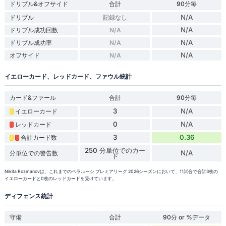
ドリブル&オフサイド
合計
90分毎
N/A
ドリブル
記録なし
N/A
ドリブル成功回数
N/A
N/A
ドリブル成功率
N/A
N/A
オフサイド
N/A
イエローカード、レッドカード、ファウル統計
カード&ファール
合計
90分毎
3
N/A
イエローカード
0
N/A
レッドカード
3
0.36
合計カード数
250 分単位でのカー
N/A
分単位での警告数
ド
Nikita Rozmanovは、これまでのベラルーシ プレミアリーグ 2026シーズンにおいて、11試合で合計3枚の
イエローカードと0枚のレッドカードを受けています。
ディフェンス統計
守備
合計
90分 or %データ