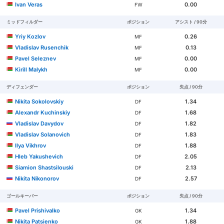
Ivan Veras
0.00
FW
ミッドフィルダー
ポジション
アシスト / 90分
Yriy Kozlov
0.26
MF
Vladislav Rusenchik
0.13
MF
Pavel Seleznev
0.00
MF
Kirill Malykh
0.00
MF
ディフェンダー
ポジション
失点 / 90分
Nikita Sokolovskiy
1.34
DF
Alexandr Kuchinskiy
1.68
DF
Vladislav Davydov
1.82
DF
Vladislav Solanovich
1.83
DF
Ilya Vikhrov
1.88
DF
Hleb Yakushevich
2.05
DF
Siamion Shastsilouski
2.13
DF
Nikita Nikonorov
2.57
DF
ゴールキーパー
ポジション
失点 / 90分
Pavel Prishivalko
1.34
GK
Nikita Patsienko
1.88
GK