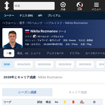
大会
日本
メニュー
コーナー
テニス (EN)
API
プレミアム
ベラルーシ
/
選手
/
FCベルシナ・バブルイスク
/
Nikita Rozmanov
Nikita Rozmanov
データ
クラブ :
FCベルシナ・バブルイスク
ポジション :
フォワード - 右ウイング
国籍 :
Russia
利き足 :
右利き
年齢（生年月日） :
24 (2001年9月11日)
身長 :
171cm
体重 :
77kg
一般
得点、xG、シュート
アシスト&パス
ドリブル
カード&ファール
2026
2024/2025
2023/2024
2022/2023
2021/2022
2020
- Nikita Rozmanov
2026年とキャリア成績
シーズン成績
キャリア成績
リーグ
試合
得点
As
分
PEN