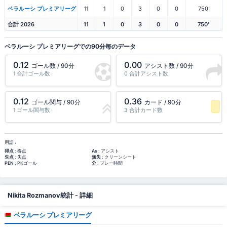
ベラルーシ プレミアリーグ
11
1
0
3
0
0
750'
合計 2026
11
1
0
3
0
0
750'
ベラルーシ プレミアリーグでの90分毎のデータ
0.12
0.00
ゴール数 / 90分
アシスト数 / 90分
1 合計ゴール数
0 合計アシスト数
0.12
0.36
ゴール関与 / 90分
カード / 90分
1 ゴール関与数
3 合計カード数
-1 パーセンタイル
用語 :
得点
: 得点
As
: アシスト
失点
: 失点
無失
: クリーンシート
PEN
: PKゴール
分
: プレー時間
Nikita Rozmanov統計 - 詳細
ベラルーシ プレミアリーグ