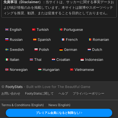
免責事項（Disclaimer）
: 当サイトは、サッカーに関する事実データお
よび統計情報のみを掲載しています。本サイトは賭博やスポーツベッテ
ィングを推奨、勧誘、または促進することを目的としておりません。
English
Turkish
Portuguese
Russian
Spanish
French
Romanian
Swedish
Polish
German
Dutch
Italian
Thai
Croatian
Indonesian
Norwegian
Hungarian
Vietnamese
©
FootyStats
- Built with Love for The Beautiful Game
お問い合わせ
FootyStatsに関して
ヘルプ
プライバシーポリシー
Terms & Conditions (English)
News (English)
プレミアム会員になると制限なし!