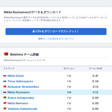
Nikita Rozmanovのデータをダウンロード
Nikita Rozmanovの選手データを2019/2020シーズンから2026シーズンまでの全データをダウンロード
しよう。(シーズン全記録とシーズン平均記録を含みます。)
CSVをダウンロード(1クレジット）
無料サンプルCSVをダウンロード »
Belshina チーム詳細
Nikita Rozmanovのチームメイト(クラブ)
フォワード
ポジション
ゴール / 90分
Nikita Golub
0.41
FW
Timur Galimzyanov
0.34
FW
Aleksandr Shvedchikov
0.13
FW
Nikita Rozmanov
0.12
FW
Arseni Achapovskiy
0.00
FW
Nikita Nekrasov
0.00
FW
Vladislav Kabachevski
0.00
FW