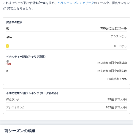
これまでリーグ戦で合計
1ゴール
を決め、
ベラルーシ プレミアリーグ
のチーム中、得点ランキン
グで
7
位になりました。
試合中の数字
750分ごとにゴール
アシストなし
カードなし
ペナルティー記録(キャリア通算)
回中
PK成功数
0
0回成功
PEN
回中
PK失敗数
0
0回失敗
PK成功率：
N/A
今季の攻撃/守備ランキング (リーグ戦のみ）
99位
得点ランク
(273人中)
262位
アシストランク
(273人中)
前シーズンの成績