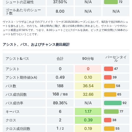
37.50%
N/A
シュートの正確性
72
ゴールあたりのシュー
8.00
N/A
N/A
ト数
ヴァスコ・ソウザはこれまでのプリメイラ・リーガ 2025/2026シーズンにおいて、9試合で合計8本のシュ
ートを放ちました。そのうち、3本が枠内に飛び、残りの5本が枠外に外れました。ヴァスコ・ソウザのシ
ュート精度は37.50%です。つまり、8.00シュートごとに1ゴールを決め、ピッチ上で90分間に1.56本のシ
ュートを打つということです。
アシスト、パス、およびチャンス創出統計
パーセンタイ
アシスト&パス
合計
90分毎
ル
0
0
アシスト
47
0.49
0.10
アシスト期待値(xA)
39
188
36.54
パス数
58
168
32.66
パス成功回数
65
/ 188
89.36%
N/A
パス成功率
92
6
1.17
キーパス
77
2
0.39
クロス
38
1
0.19
クロス成功回数
55
/ 2