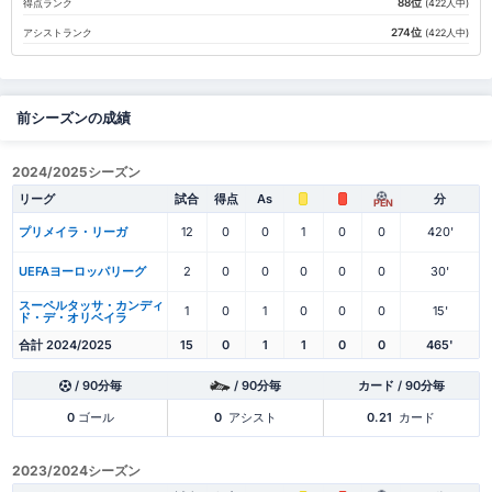
88位
得点ランク
(422人中)
274位
アシストランク
(422人中)
前シーズンの成績
2024/2025シーズン
リーグ
試合
得点
As
分
PEN
プリメイラ・リーガ
12
0
0
1
0
0
420'
UEFAヨーロッパリーグ
2
0
0
0
0
0
30'
スーペルタッサ・カンディ
1
0
1
0
0
0
15'
ド・デ・オリベイラ
合計 2024/2025
15
0
1
1
0
0
465'
/ 90分毎
/ 90分毎
カード / 90分毎
0
ゴール
0
アシスト
0.21
カード
2023/2024シーズン