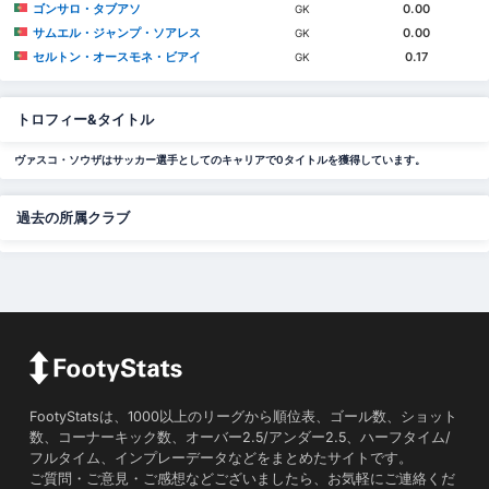
ゴンサロ・タブアソ
0.00
GK
サムエル・ジャンプ・ソアレス
0.00
GK
セルトン・オースモネ・ビアイ
0.17
GK
トロフィー&タイトル
ヴァスコ・ソウザはサッカー選手としてのキャリアで0タイトルを獲得しています。
過去の所属クラブ
FootyStatsは、1000以上のリーグから順位表、ゴール数、ショット
数、コーナーキック数、オーバー2.5/アンダー2.5、ハーフタイム/
フルタイム、インプレーデータなどをまとめたサイトです。
ご質問・ご意見・ご感想などございましたら、お気軽にご連絡くだ