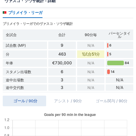
ヴァスコ・ソウザ統計 - 詳細
プリメイラ・リーガ
プリメイラ・リーガでのヴァスコ・ソウザ統計
パーセンタイ
全試合
合計
90分毎
ル
9
試合数 (MP)
N/A
6
463
1試合51分
分
5
€730,000
年俸
N/A
84
6
スタメン出場数
N/A
14
3
N/A
途中出場数
N/A
3
N/A
途中交代数
N/A
ゴール / 90分
アシスト / 90分
ゴール関与 / 90分