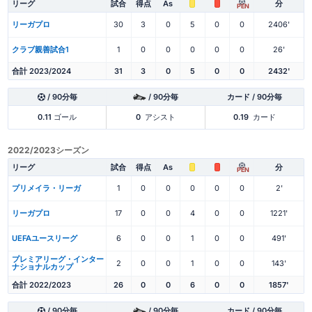
リーグ
試合
得点
As
分
PEN
リーガプロ
30
3
0
5
0
0
2406'
クラブ親善試合1
1
0
0
0
0
0
26'
合計 2023/2024
31
3
0
5
0
0
2432'
/ 90分毎
/ 90分毎
カード / 90分毎
0.11
ゴール
0
アシスト
0.19
カード
2022/2023シーズン
リーグ
試合
得点
As
分
PEN
プリメイラ・リーガ
1
0
0
0
0
0
2'
リーガプロ
17
0
0
4
0
0
1221'
UEFAユースリーグ
6
0
0
1
0
0
491'
プレミアリーグ・インター
2
0
0
1
0
0
143'
ナショナルカップ
合計 2022/2023
26
0
0
6
0
0
1857'
/ 90分毎
/ 90分毎
カード / 90分毎