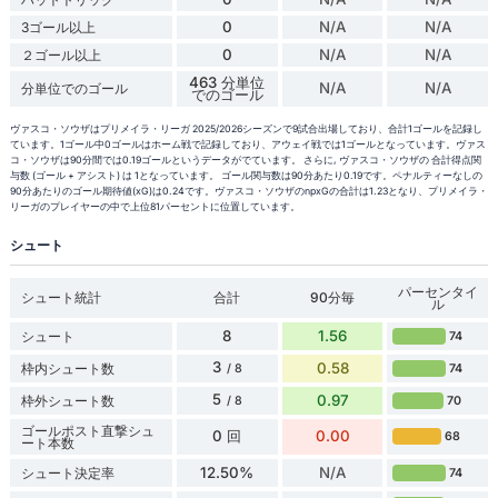
0
N/A
N/A
3ゴール以上
0
N/A
N/A
２ゴール以上
463 分単位
N/A
N/A
分単位でのゴール
でのゴール
ヴァスコ・ソウザはプリメイラ・リーガ 2025/2026シーズンで9試合出場しており、合計1ゴールを記録し
ています。1ゴール中0ゴールはホーム戦で記録しており、アウェイ戦では1ゴールとなっています。ヴァス
コ・ソウザは90分間では0.19ゴールというデータがでています。 さらに, ヴァスコ・ソウザの 合計得点関
与数 (ゴール + アシスト) は 1となっています。 ゴール関与数は90分あたり0.19です。ペナルティーなしの
90分あたりのゴール期待値(xG)は0.24です。ヴァスコ・ソウザのnpxGの合計は1.23となり、プリメイラ・
リーガのプレイヤーの中で上位81パーセントに位置しています。
シュート
パーセンタイ
シュート統計
合計
90分毎
ル
8
1.56
シュート
74
3
0.58
枠内シュート数
74
/ 8
5
0.97
枠外シュート数
70
/ 8
ゴールポスト直撃シュ
0 回
0.00
68
ート本数
12.50%
N/A
シュート決定率
74