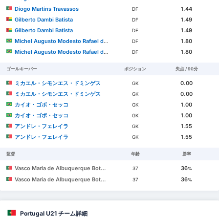
Diogo Martins Travassos
1.44
DF
Gilberto Dambi Batista
1.49
DF
Gilberto Dambi Batista
1.49
DF
Michel Augusto Modesto Rafael dos Santos
1.80
DF
Michel Augusto Modesto Rafael dos Santos
1.80
DF
ゴールキーパー
ポジション
失点 / 90分
ミカエル・シモンエス・ドミンゲス
0.00
GK
ミカエル・シモンエス・ドミンゲス
0.00
GK
カイオ・ゴボ・セッコ
1.00
GK
カイオ・ゴボ・セッコ
1.00
GK
アンドレ・フェレイラ
1.55
GK
アンドレ・フェレイラ
1.55
GK
監督
年齢
勝率
Vasco Maria de Albuquerque Botelho da Costa
36
37
%
Vasco Maria de Albuquerque Botelho da Costa
36
37
%
Portugal U21 チーム詳細