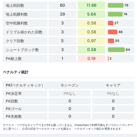
60
11.66
地上戦回数
78
29
5.64
地上戦勝利数
74
3
0.58
空中戦勝利数
27
3
0.58
ドリブル抜かれた回数
48
5
0.97
クリア回数
30
3
0.58
シュートブロック数
84
1
0.19
PK献上数
2
ペナルティ統計
PK(ペナルティキック）
今シーズン
キャリア
PK決定率
PKなし
PKなし
0
0
PK回数
0
0
PKゴール
0
0
PK失敗数
ヴァスコ・ソウザはキャリアでまだPKを蹴っていません（FootyStatsで利用可能なすべてのシーズンデー
タに基づく）。公式の試合でペナルティキックを蹴ると、ペナルティキック統計が更新されます。