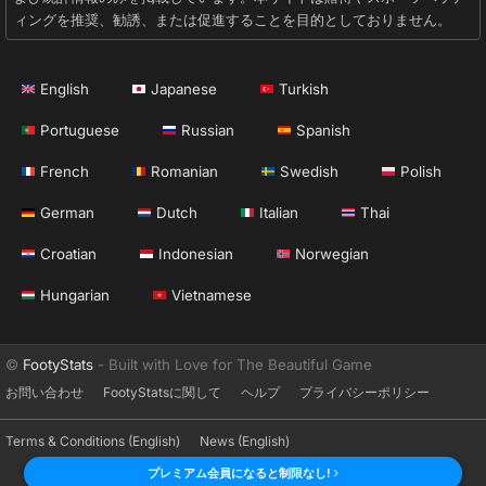
ィングを推奨、勧誘、または促進することを目的としておりません。
English
Japanese
Turkish
Portuguese
Russian
Spanish
French
Romanian
Swedish
Polish
German
Dutch
Italian
Thai
Croatian
Indonesian
Norwegian
Hungarian
Vietnamese
©
FootyStats
- Built with Love for The Beautiful Game
お問い合わせ
FootyStatsに関して
ヘルプ
プライバシーポリシー
Terms & Conditions (English)
News (English)
プレミアム会員になると制限なし!