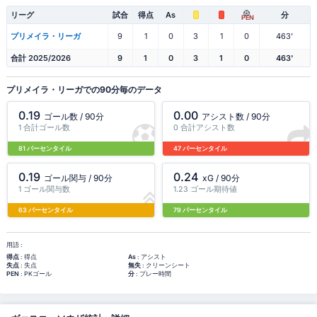
リーグ
試合
得点
As
分
PEN
プリメイラ・リーガ
9
1
0
3
1
0
463'
合計 2025/2026
9
1
0
3
1
0
463'
プリメイラ・リーガでの90分毎のデータ
0.19
0.00
ゴール数 / 90分
アシスト数 / 90分
1 合計ゴール数
0 合計アシスト数
81 パーセンタイル
47 パーセンタイル
0.19
0.24
ゴール関与 / 90分
xG / 90分
1 ゴール関与数
1.23 ゴール期待値
63 パーセンタイル
79 パーセンタイル
用語 :
得点
: 得点
As
: アシスト
失点
: 失点
無失
: クリーンシート
PEN
: PKゴール
分
: プレー時間