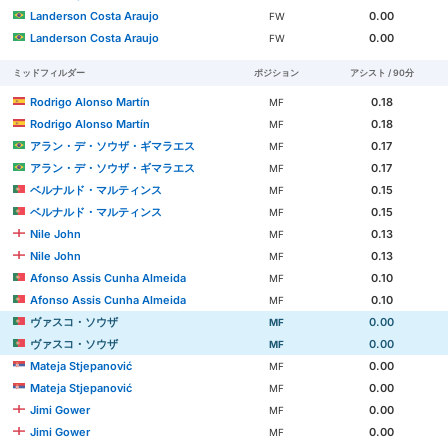
Landerson Costa Araujo
0.00
FW
Landerson Costa Araujo
0.00
FW
ミッドフィルダー
ポジション
アシスト / 90分
Rodrigo Alonso Martín
0.18
MF
Rodrigo Alonso Martín
0.18
MF
アラン・デ・ソウザ・ギマラエス
0.17
MF
アラン・デ・ソウザ・ギマラエス
0.17
MF
ベルナルド・マルティンス
0.15
MF
ベルナルド・マルティンス
0.15
MF
Nile John
0.13
MF
Nile John
0.13
MF
Afonso Assis Cunha Almeida
0.10
MF
Afonso Assis Cunha Almeida
0.10
MF
ヴァスコ・ソウザ
0.00
MF
ヴァスコ・ソウザ
0.00
MF
Mateja Stjepanović
0.00
MF
Mateja Stjepanović
0.00
MF
Jimi Gower
0.00
MF
Jimi Gower
0.00
MF