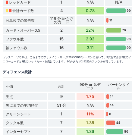
1
N/A
N/A
レッドカード
4
0.78
合計カード数
99
116 分単位で
N/A
分単位での警告数
11
のカード
2
22%
カード・オーバー0.5
76
15
2.92
ファウル数
98
16
3.11
被ファウル数
99
ヴァスコ・ソウザは、これまでのプリメイラ・リーガ 2025/2026シーズンにおいて、9試合で合計3枚のイ
エローカードと1枚のレッドカードを受けています。 90分あたり2.92回のファウルを犯しています。
ディフェンス統計
90分 or %デ
パーセンタイ
守備
合計
ータ
ル
9
1.75
失点
14
51 分
N/A
失点までの平均時間
14
1
11%
クリーンシート
8
7
1.36
タックル数
44
7
1.36
インターセプト
86