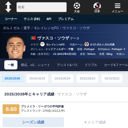
大会
日本
メニュー
コーナー
テニス (EN)
API
プレミアム
ポルトガル
/
選手
/
モレイレンセFC
/
ヴァスコ・ソウザ
ヴァスコ・ソウザ
データ
クラブ :
モレイレンセFC
代表チーム :
U-21 ポルトガル代表
ポジション :
ミッドフィルダー - 中盤
国籍 :
Portugal
Birthplace :
Portugal - Po
年齢（生年月日） :
23 (2003年4月3日)
身長 :
164cm
体重 :
59kg
年俸(ユーロ
一般
得点、xG、シュート
アシスト&パス
ドリブル
カード&ファール
2025/2026
2024/2025
2023/2024
2022/2023
2021/2022
- ヴァスコ・ソウザ
2025/2026年とキャリア成績
プリメイラ・リーガでの平均評価
6.60
アシストランク : 274位 (422人中)
シーズン成績
キャリア成績