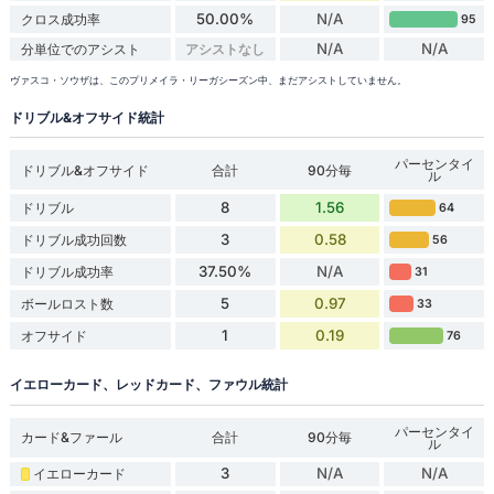
50.00%
N/A
クロス成功率
95
N/A
N/A
分単位でのアシスト
アシストなし
ヴァスコ・ソウザは、このプリメイラ・リーガシーズン中、まだアシストしていません。
ドリブル&オフサイド統計
パーセンタイ
ドリブル&オフサイド
合計
90分毎
ル
8
1.56
ドリブル
64
3
0.58
ドリブル成功回数
56
37.50%
N/A
ドリブル成功率
31
5
0.97
ボールロスト数
33
1
0.19
オフサイド
76
イエローカード、レッドカード、ファウル統計
パーセンタイ
カード&ファール
合計
90分毎
ル
3
N/A
N/A
イエローカード