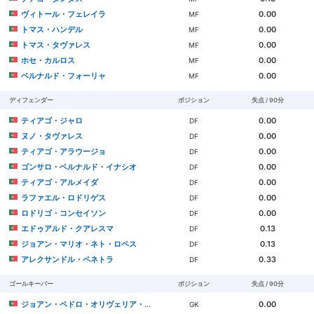
ヴィトール・フェレイラ
0.00
MF
トマス・ハンデル
0.00
MF
トマス・タヴァレス
0.00
MF
ホセ・カルロス
0.00
MF
ベルナルド・フォーリャ
0.00
MF
ディフェンダー
ポジション
失点 / 90分
ティアゴ・ジャロ
0.00
DF
ヌノ・タヴァレス
0.00
DF
ティアゴ・アラウージョ
0.00
DF
ゴンサロ・ベルナルド・イナシオ
0.00
DF
ティアゴ・アルメイダ
0.00
DF
ラファエル・ロドリゲス
0.00
DF
ロドリゴ・コンセイソン
0.00
DF
エドゥアルド・クアレスマ
0.13
DF
ジョアン・マリオ・ネト・ロペス
0.13
DF
アレクサンドル・ペネトラ
0.33
DF
ゴールキーパー
ポジション
失点 / 90分
ジョアン・ペドロ・オリヴェリア・ゴンサウヴェス
0.00
GK