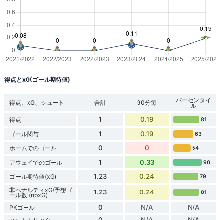
得点とxG(ゴール期待値)
パーセンタイ
得点、xG、シュート
合計
90分毎
ル
1
0.19
得点
81
1
0.19
ゴール関与
63
0
0
ホームでのゴール
54
1
0.33
アウェイでのゴール
90
1.23
0.24
ゴール期待値(xG)
79
非ペナルティxG(予想ゴ
1.23
0.24
81
ール数)(npxG)
0
N/A
N/A
PKゴール
0
N/A
N/A
ハットトリック