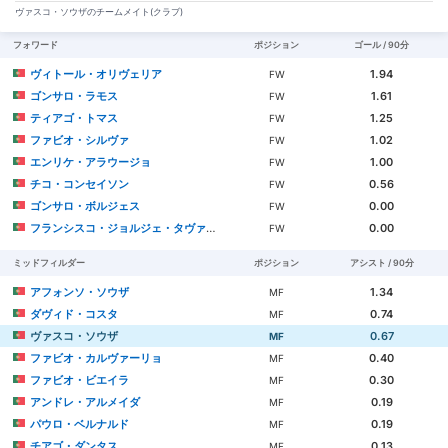
ヴァスコ・ソウザのチームメイト(クラブ)
フォワード
ポジション
ゴール / 90分
ヴィトール・オリヴェリア
1.94
FW
ゴンサロ・ラモス
1.61
FW
ティアゴ・トマス
1.25
FW
ファビオ・シルヴァ
1.02
FW
エンリケ・アラウージョ
1.00
FW
チコ・コンセイソン
0.56
FW
ゴンサロ・ボルジェス
0.00
FW
フランシスコ・ジョルジェ・タヴァレス・オリヴェイラ
0.00
FW
ミッドフィルダー
ポジション
アシスト / 90分
アフォンソ・ソウザ
1.34
MF
ダヴィド・コスタ
0.74
MF
ヴァスコ・ソウザ
0.67
MF
ファビオ・カルヴァーリョ
0.40
MF
ファビオ・ビエイラ
0.30
MF
アンドレ・アルメイダ
0.19
MF
パウロ・ベルナルド
0.19
MF
チアゴ・ダンタス
0.13
MF