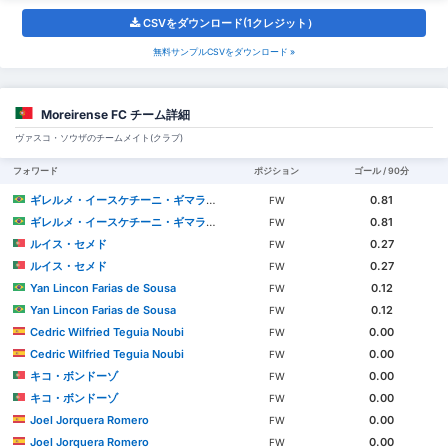
CSVをダウンロード(1クレジット）
無料サンプルCSVをダウンロード »
Moreirense FC チーム詳細
ヴァスコ・ソウザのチームメイト(クラブ)
フォワード
ポジション
ゴール / 90分
ギレルメ・イースケチーニ・ギマライス
0.81
FW
ギレルメ・イースケチーニ・ギマライス
0.81
FW
ルイス・セメド
0.27
FW
ルイス・セメド
0.27
FW
Yan Lincon Farias de Sousa
0.12
FW
Yan Lincon Farias de Sousa
0.12
FW
Cedric Wilfried Teguia Noubi
0.00
FW
Cedric Wilfried Teguia Noubi
0.00
FW
キコ・ボンドーゾ
0.00
FW
キコ・ボンドーゾ
0.00
FW
Joel Jorquera Romero
0.00
FW
Joel Jorquera Romero
0.00
FW