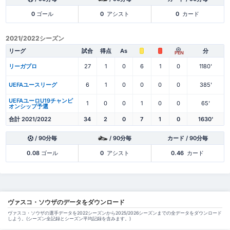
0
ゴール
0
アシスト
0
カード
2021/2022シーズン
リーグ
試合
得点
As
分
PEN
リーガプロ
27
1
0
6
1
0
1180'
UEFAユースリーグ
6
1
0
0
0
0
385'
UEFAユーロU19チャンピ
1
0
0
1
0
0
65'
オンシップ予選
合計 2021/2022
34
2
0
7
1
0
1630'
/ 90分毎
/ 90分毎
カード / 90分毎
0.08
ゴール
0
アシスト
0.46
カード
ヴァスコ・ソウザのデータをダウンロード
ヴァスコ・ソウザの選手データを2022シーズンから2025/2026シーズンまでの全データをダウンロード
しよう。(シーズン全記録とシーズン平均記録を含みます。)