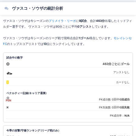
ヴァスコ・ソウザの統計分析
ヴァスコ・ソウザは今シーズンの
プリメイラ・リーガ
に
9試合
、合計
463分
出場したミッドフィ
ルダー選手です。 ヴァスコ・ソウザは90分ごとに平均
0アシスト
しています。
ヴァスコ・ソウザは今シーズンのリーグ戦で現時点合計
1ゴール
得点しています。
モレイレンセ
FC
のトップスコアリストでは
13
位にランクインしています。
試合中の数字
463分ごとにゴール
アシストなし
カードなし
ペナルティー記録(キャリア通算)
回中
PK成功数
0
0回成功
PEN
回中
PK失敗数
0
0回失敗
PK成功率：
N/A
今季の攻撃/守備ランキング (リーグ戦のみ）