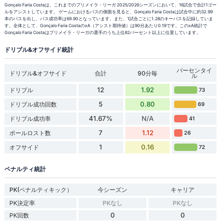
Gonçalo Faria Costaは、これまでのプリメイラ・リーガ 2025/2026シーズンにおいて、16試合で合計1ゴー
ルをアシストしています。 ゲームにおけるパスの側面を見ると、Gonçalo Faria Costaは試合中に約32.99
本のパスを出し、パス成功率は69.90となっています。また、1試合ごとに1.28のキーパスを記録していま
す。全体として、Gonçalo Faria CostaのxA（アシスト期待値）は90分あたり0.19です。このxA統計で
Gonçalo Faria Costaはプリメイラ・リーガの選手のうち上位82パーセント以上に位置しています。
ドリブル&オフサイド統計
パーセンタイ
ドリブル&オフサイド
合計
90分毎
ル
12
1.92
ドリブル
73
5
0.80
ドリブル成功回数
69
41.67%
N/A
ドリブル成功率
41
7
1.12
ボールロスト数
26
1
0.16
オフサイド
72
ペナルティ統計
PK(ペナルティキック）
今シーズン
キャリア
PK決定率
PKなし
PKなし
0
0
PK回数