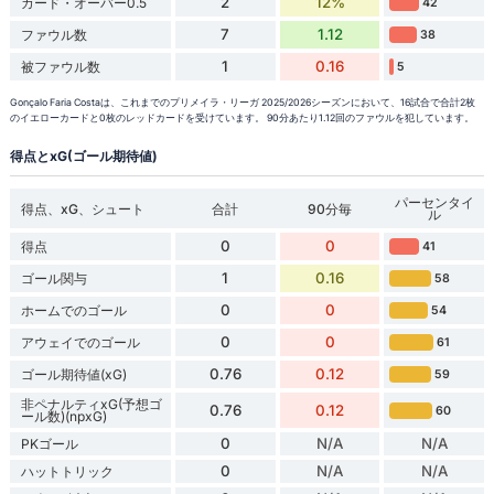
2
12%
カード・オーバー0.5
42
7
1.12
ファウル数
38
1
0.16
被ファウル数
5
Gonçalo Faria Costaは、これまでのプリメイラ・リーガ 2025/2026シーズンにおいて、16試合で合計2枚
のイエローカードと0枚のレッドカードを受けています。 90分あたり1.12回のファウルを犯しています。
得点とxG(ゴール期待値)
パーセンタイ
得点、xG、シュート
合計
90分毎
ル
0
0
得点
41
1
0.16
ゴール関与
58
0
0
ホームでのゴール
54
0
0
アウェイでのゴール
61
0.76
0.12
ゴール期待値(xG)
59
非ペナルティxG(予想ゴ
0.76
0.12
60
ール数)(npxG)
0
N/A
N/A
PKゴール
0
N/A
N/A
ハットトリック