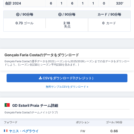
合計 2024
6
1
6
1
1
0
320'
/ 90分毎
/ 90分毎
カード / 90分毎
0.73
ゴール
2.18
0
カード
失点
Gonçalo Faria Costaのデータをダウンロード
Gonçalo Faria Costaの選手データを2022シーズンから2025/2026シーズンまでの全データをダウンロー
ドしよう。(シーズン全記録とシーズン平均記録を含みます。)
CSVをダウンロード(1クレジット）
無料サンプルCSVをダウンロード »
GD Estoril Praia チーム詳細
Gonçalo Faria Costaのチームメイト(クラブ)
フォワード
ポジション
ゴール / 90分
ヤニス・ベグラウイ
0.66
FW