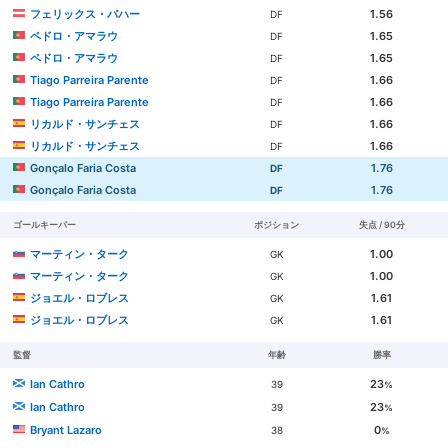
フェリックス・バハー
1.56
DF
ペドロ・アマラウ
1.65
DF
ペドロ・アマラウ
1.65
DF
Tiago Parreira Parente
1.66
DF
Tiago Parreira Parente
1.66
DF
リカルド・サンチェス
1.66
DF
リカルド・サンチェス
1.66
DF
Gonçalo Faria Costa
1.76
DF
Gonçalo Faria Costa
1.76
DF
ゴールキーパー
ポジション
失点 / 90分
マーティン・ターク
1.00
GK
マーティン・ターク
1.00
GK
ジョエル・ロブレス
1.61
GK
ジョエル・ロブレス
1.61
GK
監督
年齢
勝率
Ian Cathro
23
39
%
Ian Cathro
23
39
%
Bryant Lazaro
0
38
%