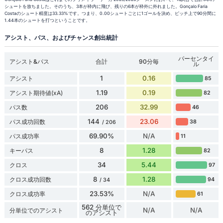
シュートを放ちました。そのうち、3本が枠内に飛び、残りの6本が枠外に外れました。Gonçalo Faria
Costaのシュート精度は33.33%です。つまり、0.00シュートごとに1ゴールを決め、ピッチ上で90分間に
1.44本のシュートを打つということです。
アシスト、パス、およびチャンス創出統計
パーセンタイ
アシスト&パス
合計
90分毎
ル
1
0.16
アシスト
85
1.19
0.19
アシスト期待値(xA)
82
206
32.99
パス数
46
144
23.06
パス成功回数
38
/ 206
69.90%
N/A
パス成功率
11
8
1.28
キーパス
82
34
5.44
クロス
97
8
1.28
クロス成功回数
94
/ 34
23.53%
N/A
クロス成功率
61
562 分単位で
N/A
N/A
分単位でのアシスト
のアシスト