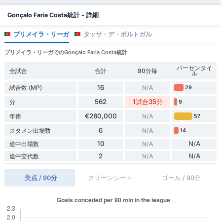
Gonçalo Faria Costa統計 - 詳細
プリメイラ・リーガ
タッサ・デ・ポルトガル
プリメイラ・リーガでのGonçalo Faria Costa統計
パーセンタイ
全試合
合計
90分毎
ル
16
試合数 (MP)
N/A
29
562
1試合35分
分
9
€280,000
年俸
N/A
57
6
スタメン出場数
N/A
14
10
N/A
途中出場数
N/A
2
N/A
途中交代数
N/A
失点 / 90分
クリーンシート
ゴール / 90分