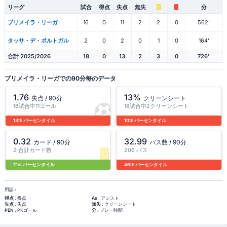
リーグ
試合
得点
失点
無失
分
プリメイラ・リーガ
16
0
11
2
2
0
562'
タッサ・デ・ポルトガル
2
0
2
0
1
0
164'
合計 2025/2026
18
0
13
2
3
0
726'
プリメイラ・リーガでの90分毎のデータ
1.76
13%
失点 / 90分
クリーンシート
16試合中11ゴール
16試合中2クリーンシート
13th パーセンタイル
10th パーセンタイル
0.32
32.99
カード / 90分
パス数 / 90分
2 合計カード数
206 パス
71st パーセンタイル
46th パーセンタイル
用語 :
得点
: 得点
As
: アシスト
失点
: 失点
無失
: クリーンシート
PEN
: PKゴール
分
: プレー時間