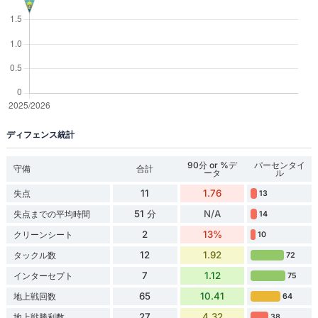
ディフェンス統計
90分 or %デ
パーセンタイ
守備
合計
ータ
ル
11
1.76
失点
13
51 分
N/A
失点までの平均時間
14
2
13%
クリーンシート
10
12
1.92
タックル数
72
7
1.12
インターセプト
75
65
10.41
地上戦回数
64
27
4.32
地上戦勝利数
38