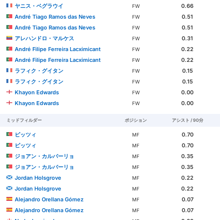
ヤニス・ベグラウイ
0.66
FW
André Tiago Ramos das Neves
0.51
FW
André Tiago Ramos das Neves
0.51
FW
アレハンドロ・マルケス
0.31
FW
André Filipe Ferreira Lacximicant
0.22
FW
André Filipe Ferreira Lacximicant
0.22
FW
ラフィク・グイタン
0.15
FW
ラフィク・グイタン
0.15
FW
Khayon Edwards
0.00
FW
Khayon Edwards
0.00
FW
ミッドフィルダー
ポジション
アシスト / 90分
ピッツィ
0.70
MF
ピッツィ
0.70
MF
ジョアン・カルバーリョ
0.35
MF
ジョアン・カルバーリョ
0.35
MF
Jordan Holsgrove
0.22
MF
Jordan Holsgrove
0.22
MF
Alejandro Orellana Gómez
0.07
MF
Alejandro Orellana Gómez
0.07
MF