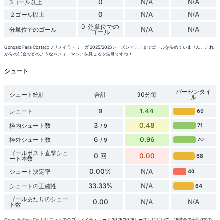
0
N/A
N/A
3ゴール以上
0
N/A
N/A
２ゴール以上
0 分単位での
N/A
N/A
分単位でのゴール
ゴール
Gonçalo Faria Costaはプリメイラ・リーガ 2025/2026シーズンでここまでゴールを決めていません。これ
からの試合でどのようなパフォーマンスを見せるか注目ですね！
シュート
パーセンタイ
シュート統計
合計
90分毎
ル
9
1.44
シュート
69
3
0.48
枠内シュート数
71
/ 9
6
0.96
枠外シュート数
70
/ 9
ゴールポスト直撃シュ
0 回
0.00
68
ート本数
0.00%
N/A
シュート決定率
40
33.33%
N/A
シュートの正確性
64
ゴールあたりのシュー
0.00
N/A
N/A
ト数
Gonçalo Faria Costaはこれまでのプリメイラ・リーガ 2025/2026シーズンにおいて、16試合で合計9本の