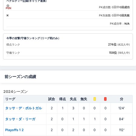
ペナルティー記録(キャリア通算)
回中
PK成功数
0
0回成功
PEN
回中
PK失敗数
0
0回失敗
PK成功率：
N/A
今季の攻撃/守備ランキング (リーグ戦のみ）
274位
得点ランク
(422人中)
158位
守備ランク
(185人中)
前シーズンの成績
2024シーズン
リーグ
試合
得点
失点
無失
分
タッサ・デ・ポルトガル
2
1
3
0
0
0
124'
タッサ・ダ・リーガ
2
0
1
1
1
0
84'
Playoffs 1 2
2
0
2
0
0
0
112'