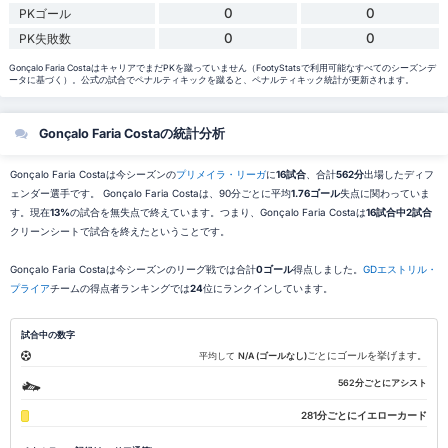
0
0
PKゴール
0
0
PK失敗数
Gonçalo Faria CostaはキャリアでまだPKを蹴っていません（FootyStatsで利用可能なすべてのシーズンデ
ータに基づく）。公式の試合でペナルティキックを蹴ると、ペナルティキック統計が更新されます。
Gonçalo Faria Costaの統計分析
Gonçalo Faria Costaは今シーズンの
プリメイラ・リーガ
に
16試合
、合計
562分
出場したディフ
ェンダー選手です。 Gonçalo Faria Costaは、90分ごとに平均
1.76ゴール
失点に関わっていま
す。現在
13%
の試合を無失点で終えています。つまり、Gonçalo Faria Costaは
16試合中2試合
クリーンシートで試合を終えたということです。
Gonçalo Faria Costaは今シーズンのリーグ戦では合計
0ゴール
得点しました。
GDエストリル・
プライア
チームの得点者ランキングでは
24
位にランクインしています。
試合中の数字
ごとにゴールを挙げます。
平均して
N/A (ゴールなし)
562分ごとにアシスト
281分ごとにイエローカード