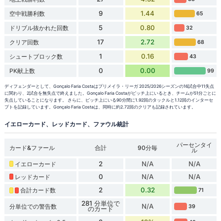
9
1.44
空中戦勝利数
65
5
0.80
ドリブル抜かれた回数
32
17
2.72
クリア回数
68
1
0.16
シュートブロック数
43
0
0.00
PK献上数
99
ディフェンダーとして、Gonçalo Faria Costaはプリメイラ・リーガ 2025/2026シーズンの16試合中11失点
に関わり、2試合を無失点で終えました。Gonçalo Faria Costaがピッチ上にいるとき、チームが51分ごとに
失点していることになります。 さらに、ピッチ上にいる90分間に1.92回のタックルと1.12回のインターセ
プトを記録しています。Gonçalo Faria Costaは、同時に約2.72回のクリアも記録されています。
イエローカード、レッドカード、ファウル統計
パーセンタイ
カード&ファール
合計
90分毎
ル
2
N/A
N/A
イエローカード
0
N/A
N/A
レッドカード
2
0.32
合計カード数
71
281 分単位で
N/A
分単位での警告数
39
のカード