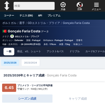
大会
日本
メニュー
コーナー
テニス (EN)
API
プレミアム
ポルトガル
/
選手
/
GDエストリル・プライア
/
Gonçalo Faria Costa
Gonçalo Faria Costa
データ
クラブ :
GDエストリル・プライア
ポジション :
Defender
国籍 :
Portugal
Birthplace :
Portugal - Portugal
背番号 :
#20
年齢（生年月日） :
26 (2000年2月18日)
身長 :
179cm
体重 :
73kg
年俸(ユーロ) :
€280,000
一般
得点、xG、シュート
アシスト&パス
ドリブル
カード&ファール
2025/2026
2023/2024
- Gonçalo Faria Costa
2025/2026年とキャリア成績
プリメイラ・リーガでの平均評価
6.45
守備ランク : 158位 (185人中)
シーズン成績
キャリア成績