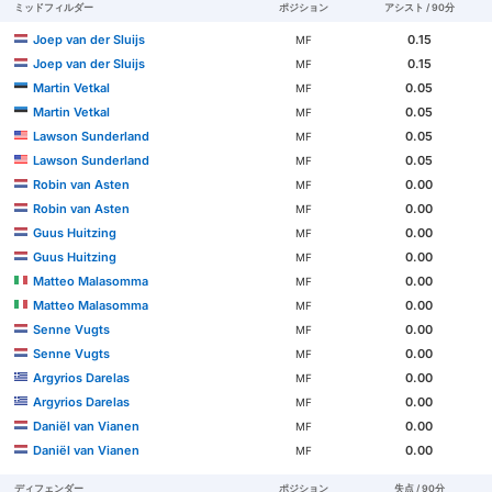
ミッドフィルダー
ポジション
アシスト / 90分
Joep van der Sluijs
0.15
MF
Joep van der Sluijs
0.15
MF
Martin Vetkal
0.05
MF
Martin Vetkal
0.05
MF
Lawson Sunderland
0.05
MF
Lawson Sunderland
0.05
MF
Robin van Asten
0.00
MF
Robin van Asten
0.00
MF
Guus Huitzing
0.00
MF
Guus Huitzing
0.00
MF
Matteo Malasomma
0.00
MF
Matteo Malasomma
0.00
MF
Senne Vugts
0.00
MF
Senne Vugts
0.00
MF
Argyrios Darelas
0.00
MF
Argyrios Darelas
0.00
MF
Daniël van Vianen
0.00
MF
Daniël van Vianen
0.00
MF
ディフェンダー
ポジション
失点 / 90分