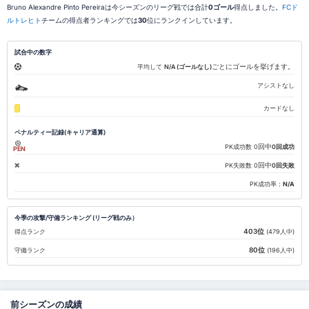
Bruno Alexandre Pinto Pereiraは今シーズンのリーグ戦では合計
0ゴール
得点しました。
FCド
ルトレヒト
チームの得点者ランキングでは
30
位にランクインしています。
試合中の数字
ごとにゴールを挙げます。
平均して
N/A (ゴールなし)
アシストなし
カードなし
ペナルティー記録(キャリア通算)
回中
PK成功数
0
0回成功
PEN
回中
PK失敗数
0
0回失敗
PK成功率：
N/A
今季の攻撃/守備ランキング (リーグ戦のみ）
403位
得点ランク
(479人中)
80位
守備ランク
(196人中)
前シーズンの成績