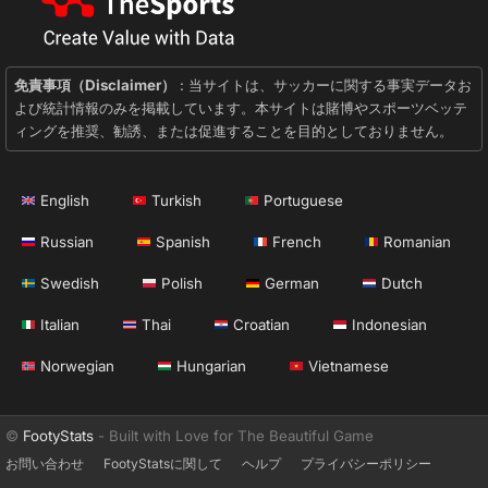
免責事項（Disclaimer）
: 当サイトは、サッカーに関する事実データお
よび統計情報のみを掲載しています。本サイトは賭博やスポーツベッテ
ィングを推奨、勧誘、または促進することを目的としておりません。
English
Turkish
Portuguese
Russian
Spanish
French
Romanian
Swedish
Polish
German
Dutch
Italian
Thai
Croatian
Indonesian
Norwegian
Hungarian
Vietnamese
©
FootyStats
- Built with Love for The Beautiful Game
お問い合わせ
FootyStatsに関して
ヘルプ
プライバシーポリシー