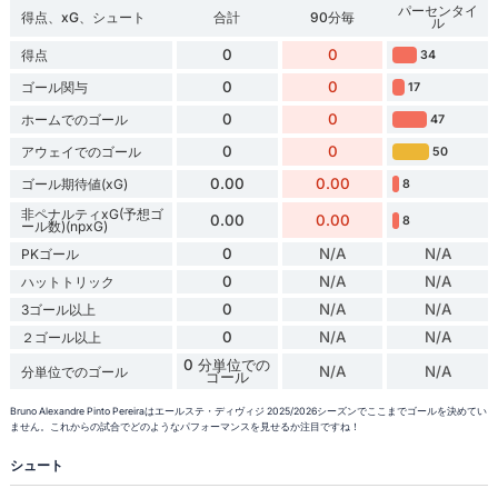
パーセンタイ
得点、xG、シュート
合計
90分毎
ル
0
0
得点
34
0
0
ゴール関与
17
0
0
ホームでのゴール
47
0
0
アウェイでのゴール
50
0.00
0.00
ゴール期待値(xG)
8
非ペナルティxG(予想ゴ
0.00
0.00
8
ール数)(npxG)
0
N/A
N/A
PKゴール
0
N/A
N/A
ハットトリック
0
N/A
N/A
3ゴール以上
0
N/A
N/A
２ゴール以上
0 分単位での
N/A
N/A
分単位でのゴール
ゴール
Bruno Alexandre Pinto Pereiraはエールステ・ディヴィジ 2025/2026シーズンでここまでゴールを決めてい
ません。これからの試合でどのようなパフォーマンスを見せるか注目ですね！
シュート