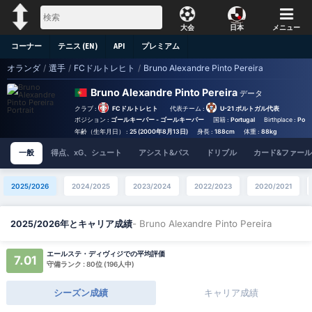
大会
日本
メニュー
コーナー
テニス (EN)
API
プレミアム
オランダ
/
選手
/
FCドルトレヒト
/
Bruno Alexandre Pinto Pereira
Bruno Alexandre Pinto Pereira
データ
クラブ :
FCドルトレヒト
代表チーム :
U-21 ポルトガル代表
ポジション :
ゴールキーパー - ゴールキーパー
国籍 :
Portugal
Birthplace :
Portu
年齢（生年月日） :
25 (2000年8月13日)
身長 :
188cm
体重 :
88kg
一般
得点、xG、シュート
アシスト&パス
ドリブル
カード&ファール
2025/2026
2024/2025
2023/2024
2022/2023
2020/2021
- Bruno Alexandre Pinto Pereira
2025/2026年とキャリア成績
エールステ・ディヴィジでの平均評価
7.01
守備ランク : 80位 (196人中)
シーズン成績
キャリア成績