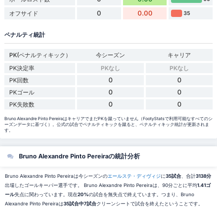
0
0.00
オフサイド
35
ペナルティ統計
PK(ペナルティキック）
今シーズン
キャリア
PK決定率
PKなし
PKなし
0
0
PK回数
0
0
PKゴール
0
0
PK失敗数
Bruno Alexandre Pinto PereiraはキャリアでまだPKを蹴っていません（FootyStatsで利用可能なすべてのシ
ーズンデータに基づく）。公式の試合でペナルティキックを蹴ると、ペナルティキック統計が更新されま
す。
Bruno Alexandre Pinto Pereiraの統計分析
Bruno Alexandre Pinto Pereiraは今シーズンの
エールステ・ディヴィジ
に
35試合
、合計
3138分
出場したゴールキーパー選手です。 Bruno Alexandre Pinto Pereiraは、90分ごとに平均
1.41ゴ
ール
失点に関わっています。現在
20%
の試合を無失点で終えています。つまり、Bruno
Alexandre Pinto Pereiraは
35試合中7試合
クリーンシートで試合を終えたということです。