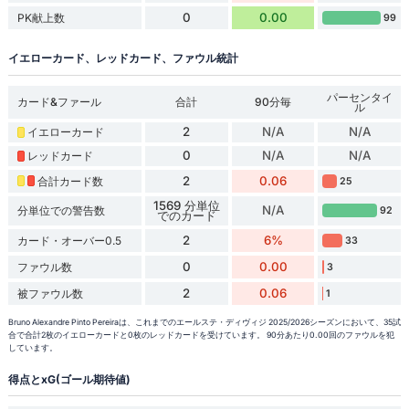
0
0.00
PK献上数
99
イエローカード、レッドカード、ファウル統計
パーセンタイ
カード&ファール
合計
90分毎
ル
2
N/A
N/A
イエローカード
0
N/A
N/A
レッドカード
2
0.06
合計カード数
25
1569 分単位
N/A
分単位での警告数
92
でのカード
2
6%
カード・オーバー0.5
33
0
0.00
ファウル数
3
2
0.06
被ファウル数
1
Bruno Alexandre Pinto Pereiraは、これまでのエールステ・ディヴィジ 2025/2026シーズンにおいて、35試
合で合計2枚のイエローカードと0枚のレッドカードを受けています。 90分あたり0.00回のファウルを犯
しています。
得点とxG(ゴール期待値)