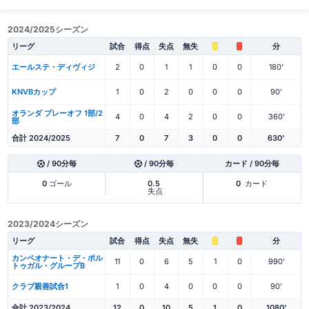
2024/2025シーズン
リーグ
試合
得点
失点
無失
分
エールステ・ディヴィジ
2
0
1
1
0
0
180'
KNVBカップ
1
0
2
0
0
0
90'
オランダ プレーオフ 1部/2
4
0
4
2
0
0
360'
部
合計 2024/2025
7
0
7
3
0
0
630'
/ 90分毎
/ 90分毎
カード / 90分毎
0
ゴール
0.5
0
カード
失点
2023/2024シーズン
リーグ
試合
得点
失点
無失
分
カンペオナート・デ・ポル
11
0
6
5
1
0
990'
トゥガル・グループB
クラブ親善試合1
1
0
4
0
0
0
90'
合計 2023/2024
12
0
10
5
1
0
1080'