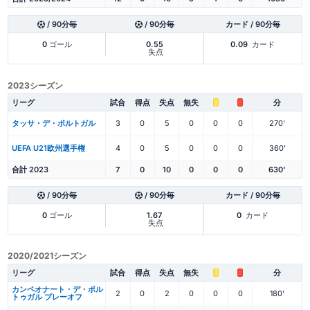
/ 90分毎
/ 90分毎
カード / 90分毎
0
ゴール
0.55
0.09
カード
失点
2023シーズン
リーグ
試合
得点
失点
無失
分
タッサ・デ・ポルトガル
3
0
5
0
0
0
270'
UEFA U21欧州選手権
4
0
5
0
0
0
360'
合計 2023
7
0
10
0
0
0
630'
/ 90分毎
/ 90分毎
カード / 90分毎
0
ゴール
1.67
0
カード
失点
2020/2021シーズン
リーグ
試合
得点
失点
無失
分
カンペオナート・デ・ポル
2
0
2
0
0
0
180'
トゥガル プレーオフ