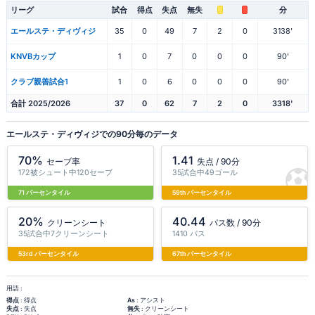
リーグ
試合
得点
失点
無失
分
エールステ・ディヴィジ
35
0
49
7
2
0
3138'
KNVBカップ
1
0
7
0
0
0
90'
クラブ親善試合1
1
0
6
0
0
0
90'
合計 2025/2026
37
0
62
7
2
0
3318'
エールステ・ディヴィジでの90分毎のデータ
70%
1.41
セーブ率
失点 / 90分
172被シュート中120セーブ
35試合中49ゴール
71 パーセンタイル
59th パーセンタイル
20%
40.44
クリーンシート
パス数 / 90分
35試合中7クリーンシート
1410 パス
53rd パーセンタイル
67th パーセンタイル
用語 :
得点
: 得点
As
: アシスト
失点
: 失点
無失
: クリーンシート