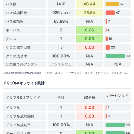
1410
40.44
パス数
67
929
26.64
パス成功回数
47
/ 1410
65.89%
N/A
パス成功率
7
2
0.06
キーパス
4
1
0.03
クロス
10
1
0.03
クロス成功回数
22
/ 1
100.00%
N/A
クロス成功率
99
N/A
N/A
分単位でのアシスト
アシストなし
Bruno Alexandre Pinto Pereiraは、このエールステ・ディヴィジシーズン中、まだアシストしていません。
ドリブル&オフサイド統計
パーセンタイ
ドリブル&オフサイド
合計
90分毎
ル
1
0.03
ドリブル
4
1
0.03
ドリブル成功回数
6
100.00%
N/A
ドリブル成功率
99
0
0.00
ボールロスト数
99