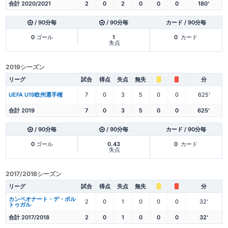
合計 2020/2021
2
0
2
0
0
0
180'
/ 90分毎
/ 90分毎
カード / 90分毎
0
ゴール
1
0
カード
失点
2019シーズン
リーグ
試合
得点
失点
無失
分
UEFA U19欧州選手権
7
0
3
5
0
0
625'
合計 2019
7
0
3
5
0
0
625'
/ 90分毎
/ 90分毎
カード / 90分毎
0
ゴール
0.43
0
カード
失点
2017/2018シーズン
リーグ
試合
得点
失点
無失
分
カンペオナート・デ・ポル
2
0
1
0
0
0
32'
トゥガル
合計 2017/2018
2
0
1
0
0
0
32'