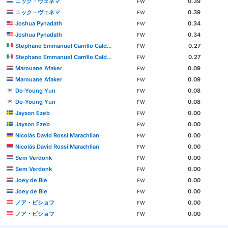
ニック・ヴェネマ
0.39
FW
ニック・ヴェネマ
0.39
FW
Joshua Pynadath
0.34
FW
Joshua Pynadath
0.34
FW
Stephano Emmanuel Carrillo Calderón
0.27
FW
Stephano Emmanuel Carrillo Calderón
0.27
FW
Marouane Afaker
0.09
FW
Marouane Afaker
0.09
FW
Do-Young Yun
0.08
FW
Do-Young Yun
0.08
FW
Jayson Ezeb
0.00
FW
Jayson Ezeb
0.00
FW
Nicolás David Rossi Marachlian
0.00
FW
Nicolás David Rossi Marachlian
0.00
FW
Sem Verdonk
0.00
FW
Sem Verdonk
0.00
FW
Joey de Bie
0.00
FW
Joey de Bie
0.00
FW
ノア・ビショフ
0.00
FW
ノア・ビショフ
0.00
FW