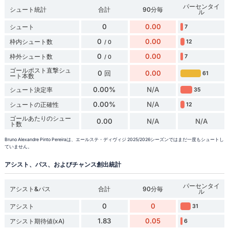
パーセンタイ
シュート統計
合計
90分毎
ル
0
0.00
シュート
7
0
0.00
枠内シュート数
12
/ 0
0
0.00
枠外シュート数
7
/ 0
ゴールポスト直撃シュ
0 回
0.00
61
ート本数
0.00%
N/A
シュート決定率
35
0.00%
N/A
シュートの正確性
12
ゴールあたりのシュー
0.00
N/A
N/A
ト数
Bruno Alexandre Pinto Pereiraは、エールステ・ディヴィジ 2025/2026シーズンではまだ一度もシュートし
ていません。
アシスト、パス、およびチャンス創出統計
パーセンタイ
アシスト&パス
合計
90分毎
ル
0
0
アシスト
31
1.83
0.05
アシスト期待値(xA)
6