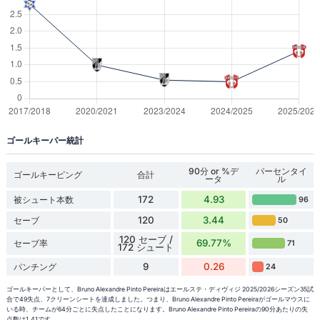
ゴールキーパー統計
90分 or %デ
パーセンタイ
ゴールキーピング
合計
ータ
ル
172
4.93
被シュート本数
96
120
3.44
セーブ
50
120 セーブ /
69.77%
セーブ率
71
172 シュート
9
0.26
パンチング
24
ゴールキーパーとして、Bruno Alexandre Pinto Pereiraはエールステ・ディヴィジ 2025/2026シーズン35試
合で49失点、7クリーンシートを達成しました。つまり、Bruno Alexandre Pinto Pereiraがゴールマウスに
いる時、チームが64分ごとに失点したことになります。Bruno Alexandre Pinto Pereiraの90分あたりの失
点数は1.41です。