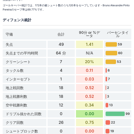
ゴールキーパー統計では、172本の被シュート数のうち120本をセーブしています - Bruno Alexandre Pinto
Pereiraのセーブ率は69.77%です。
ディフェンス統計
90分 or %デ
パーセンタイ
守備
合計
ータ
ル
49
1.41
失点
59
64 分
N/A
失点までの平均時間
60
7
20%
クリーンシート
53
4
0.11
タックル数
6
1
0.03
インターセプト
7
18
0.52
地上戦回数
2
18
0.52
地上戦勝利数
3
12
0.34
空中戦勝利数
13
0
0.00
ドリブル抜かれた回数
99
26
0.75
クリア回数
22
0
0.00
シュートブロック数
19