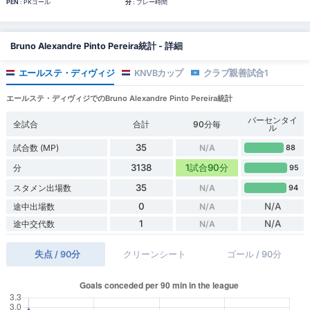
PEN
: PKゴール
分
: プレー時間
Bruno Alexandre Pinto Pereira統計 - 詳細
エールステ・ディヴィジ
KNVBカップ
クラブ親善試合1
エールステ・ディヴィジでのBruno Alexandre Pinto Pereira統計
パーセンタイ
全試合
合計
90分毎
ル
35
試合数 (MP)
N/A
88
3138
1試合90分
分
95
35
スタメン出場数
N/A
94
0
N/A
途中出場数
N/A
1
N/A
途中交代数
N/A
失点 / 90分
クリーンシート
ゴール / 90分