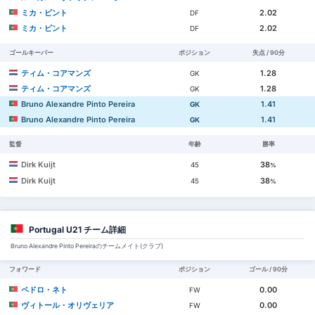
ミカ・ピント
2.02
DF
ミカ・ピント
2.02
DF
ゴールキーパー
ポジション
失点 / 90分
ティム・コアマンズ
1.28
GK
ティム・コアマンズ
1.28
GK
Bruno Alexandre Pinto Pereira
1.41
GK
Bruno Alexandre Pinto Pereira
1.41
GK
監督
年齢
勝率
Dirk Kuijt
38
45
%
Dirk Kuijt
38
45
%
Portugal U21 チーム詳細
Bruno Alexandre Pinto Pereiraのチームメイト(クラブ)
フォワード
ポジション
ゴール / 90分
ペドロ・ネト
0.00
FW
ヴィトール・オリヴェリア
0.00
FW