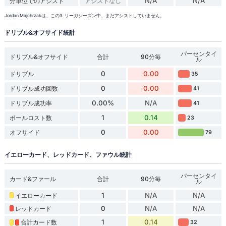
N/A
N/A
分単位でのアシスト
アシストなし
Jordan Majchrzakは、この3. リーガシーズン中、まだアシストしていません。
ドリブル&オフサイド統計
パーセンタイ
ドリブル&オフサイド
合計
90分毎
ル
0
0.00
ドリブル
35
0
0.00
ドリブル成功回数
41
0.00%
N/A
ドリブル成功率
41
1
0.14
ボールロスト数
23
0
0.00
オフサイド
79
イエローカード、レッドカード、ファウル統計
パーセンタイ
カード&ファール
合計
90分毎
ル
1
N/A
N/A
イエローカード
0
N/A
N/A
レッドカード
1
0.14
合計カード数
32