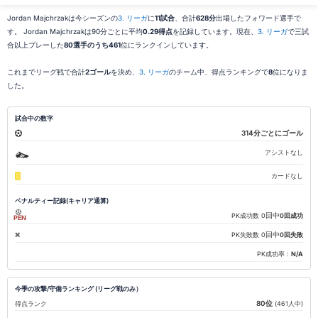
Jordan Majchrzakは今シーズンの
3. リーガ
に
11試合
、合計
628分
出場したフォワード選手で
す。 Jordan Majchrzakは90分ごとに平均
0.29得点
を記録しています。現在、
3. リーガ
で三試
合以上プレーした
80選手のうち461
位にランクインしています。
これまでリーグ戦で合計
2ゴール
を決め、
3. リーガ
のチーム中、得点ランキングで
8
位になりま
した。
試合中の数字
314分ごとにゴール
アシストなし
カードなし
ペナルティー記録(キャリア通算)
回中
PK成功数
0
0回成功
PEN
回中
PK失敗数
0
0回失敗
PK成功率：
N/A
今季の攻撃/守備ランキング (リーグ戦のみ）
80位
得点ランク
(461人中)