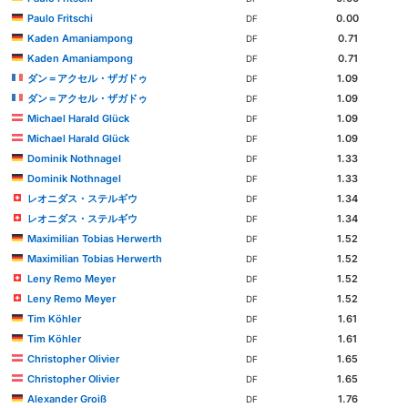
Paulo Fritschi
0.00
DF
Kaden Amaniampong
0.71
DF
Kaden Amaniampong
0.71
DF
ダン＝アクセル・ザガドゥ
1.09
DF
ダン＝アクセル・ザガドゥ
1.09
DF
Michael Harald Glück
1.09
DF
Michael Harald Glück
1.09
DF
Dominik Nothnagel
1.33
DF
Dominik Nothnagel
1.33
DF
レオニダス・ステルギウ
1.34
DF
レオニダス・ステルギウ
1.34
DF
Maximilian Tobias Herwerth
1.52
DF
Maximilian Tobias Herwerth
1.52
DF
Leny Remo Meyer
1.52
DF
Leny Remo Meyer
1.52
DF
Tim Köhler
1.61
DF
Tim Köhler
1.61
DF
Christopher Olivier
1.65
DF
Christopher Olivier
1.65
DF
Alexander Groiß
1.76
DF