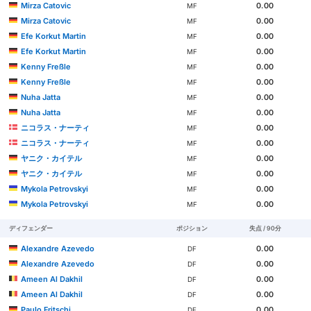
Mirza Catovic
0.00
MF
Mirza Catovic
0.00
MF
Efe Korkut Martin
0.00
MF
Efe Korkut Martin
0.00
MF
Kenny Freßle
0.00
MF
Kenny Freßle
0.00
MF
Nuha Jatta
0.00
MF
Nuha Jatta
0.00
MF
ニコラス・ナーティ
0.00
MF
ニコラス・ナーティ
0.00
MF
ヤニク・カイテル
0.00
MF
ヤニク・カイテル
0.00
MF
Mykola Petrovskyi
0.00
MF
Mykola Petrovskyi
0.00
MF
ディフェンダー
ポジション
失点 / 90分
Alexandre Azevedo
0.00
DF
Alexandre Azevedo
0.00
DF
Ameen Al Dakhil
0.00
DF
Ameen Al Dakhil
0.00
DF
Paulo Fritschi
0.00
DF