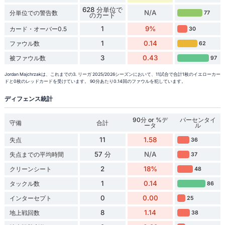
628 分単位で
N/A
分単位での警告数
77
のカード
1
9%
カード・オーバー0.5
30
1
0.14
ファウル数
62
3
0.43
被ファウル数
97
Jordan Majchrzakは、これまでの3. リーガ 2025/2026シーズンにおいて、11試合で合計1枚のイエローカー
ドと0枚のレッドカードを受けています。 90分あたり0.14回のファウルを犯しています。
ディフェンス統計
90分 or %デ
パーセンタイ
守備
合計
ータ
ル
11
1.58
失点
36
57 分
N/A
失点までの平均時間
37
2
18%
クリーンシート
48
1
0.14
タックル数
86
0
0.00
インターセプト
25
8
1.14
地上戦回数
38