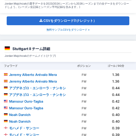
Jordan Majchrzakの選手データを2023/2024シーズンから2026シーズンまでの全データをダウンロー
ドしよう。(シーズン全記録とシーズン平均記録を含みます。)
CSVをダウンロード(1クレジット）
無料サンプルCSVをダウンロード »
Stuttgart II チーム詳細
Jordan Majchrzakのチームメイト(クラブ)
フォワード
ポジション
ゴール / 90分
Jeremy Alberto Arévalo Mera
1.36
FW
Jeremy Alberto Arévalo Mera
1.36
FW
アブデネゴロ・エンローラ・ナンキシ
0.44
FW
アブデネゴロ・エンローラ・ナンキシ
0.44
FW
Mansour Ouro-Tagba
0.42
FW
Mansour Ouro-Tagba
0.42
FW
Noah Darvich
0.40
FW
Noah Darvich
0.40
FW
モハメド・サンコー
0.39
FW
モハメド・サンコー
0.39
FW