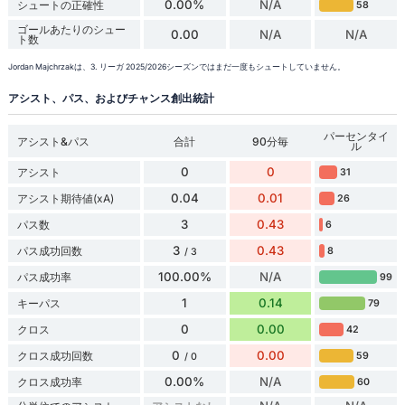
0.00%
N/A
シュートの正確性
58
ゴールあたりのシュー
0.00
N/A
N/A
ト数
Jordan Majchrzakは、3. リーガ 2025/2026シーズンではまだ一度もシュートしていません。
アシスト、パス、およびチャンス創出統計
パーセンタイ
アシスト&パス
合計
90分毎
ル
0
0
アシスト
31
0.04
0.01
アシスト期待値(xA)
26
3
0.43
パス数
6
3
0.43
パス成功回数
8
/ 3
100.00%
N/A
パス成功率
99
1
0.14
キーパス
79
0
0.00
クロス
42
0
0.00
クロス成功回数
59
/ 0
0.00%
N/A
クロス成功率
60