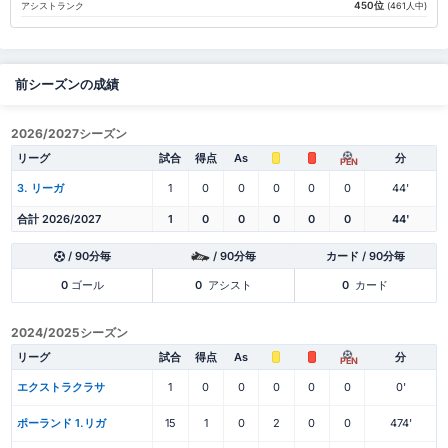
450位
アシストランク
(461人中)
前シーズンの成績
2026/2027シーズン
リーグ
試合
得点
As
分
PEN
3. リーガ
1
0
0
0
0
0
44'
合計 2026/2027
1
0
0
0
0
0
44'
/ 90分毎
/ 90分毎
カード / 90分毎
0
ゴール
0
アシスト
0
カード
2024/2025シーズン
リーグ
試合
得点
As
分
PEN
エクストラクラサ
1
0
0
0
0
0
0'
ポーランド 1.リガ
15
1
0
2
0
0
474'