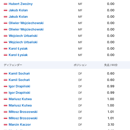
Hubert Zwoźny
0.00
MF
Jakub Kolan
0.00
MF
Jakub Kolan
0.00
MF
Oliwier Wojciechowski
0.00
MF
Oliwier Wojciechowski
0.00
MF
Wojciech Urbański
0.00
MF
Wojciech Urbański
0.00
MF
Karol Łysiak
0.00
MF
Karol Łysiak
0.00
MF
ディフェンダー
ポジション
失点 / 90分
Kamil Sochań
0.60
DF
Kamil Sochań
0.60
DF
Igor Drapiński
0.99
DF
Igor Drapiński
0.99
DF
Mariusz Kutwa
1.00
DF
Mariusz Kutwa
1.00
DF
Miłosz Brzozowski
1.01
DF
Miłosz Brzozowski
1.01
DF
Marcin Kaczor
3.10
DF