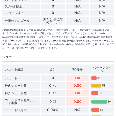
0
N/A
N/A
3ゴール以上
0
N/A
N/A
２ゴール以上
314 分単位で
N/A
N/A
分単位でのゴール
のゴール
Jordan Majchrzakは3. リーガ 2025/2026シーズンで11試合出場しており、合計2ゴールを記録していま
す。2ゴール中1ゴールはホーム戦で記録しており、アウェイ戦では1ゴールとなっています。Jordan
Majchrzakは90分間では0.29ゴールというデータがでています。 さらに, Jordan Majchrzakの 合計得点関
与数 (ゴール + アシスト) は 2となっています。 ゴール関与数は90分あたり0.29です。ペナルティーなしの
90分あたりのゴール期待値(xG)は0.14です。Jordan MajchrzakのnpxGの合計は1.01となり、3. リーガのプ
レイヤーの中で上位77パーセントに位置しています。
シュート
パーセンタイ
シュート統計
合計
90分毎
ル
0
0.00
シュート
31
0
0.00
枠内シュート数
58
/ 0
0
0.00
枠外シュート数
38
/ 0
ゴールポスト直撃シュ
0 回
0.00
94
ート本数
0.00%
N/A
シュート決定率
45