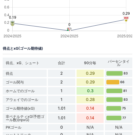
得点とxG(ゴール期待値)
パーセンタイ
得点、xG、シュート
合計
90分毎
ル
2
0.29
得点
83
2
0.29
ゴール関与
66
1
0.3
ホームでのゴール
81
1
0.28
アウェイでのゴール
83
1.01
0.14
ゴール期待値(xG)
75
非ペナルティxG(予想ゴ
1.01
0.14
77
ール数)(npxG)
0
N/A
N/A
PKゴール
0
N/A
N/A
ハットトリック