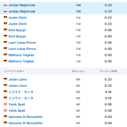
Jordan Majchrzak
0.29
FW
Jordan Majchrzak
0.29
FW
Justin Diehl
0.23
FW
Justin Diehl
0.23
FW
Eliot Bujupi
0.00
FW
Eliot Bujupi
0.00
FW
Lauri Lukas Penna
0.00
FW
Lauri Lukas Penna
0.00
FW
Matheos Tsigkas
0.00
FW
Matheos Tsigkas
0.00
FW
ミッドフィルダー
ポジション
アシスト / 90分
Julian Lüers
0.33
MF
Julian Lüers
0.33
MF
ニコラス・セッサ
0.18
MF
ニコラス・セッサ
0.18
MF
Yanik Spalt
0.08
MF
Yanik Spalt
0.08
MF
Samuele Di Benedetto
0.04
MF
Samuele Di Benedetto
0.04
MF