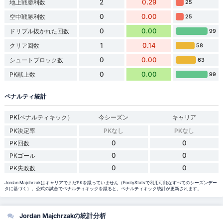
2
0.29
地上戦勝利数
25
0
0.00
空中戦勝利数
25
0
0.00
ドリブル抜かれた回数
99
1
0.14
クリア回数
58
0
0.00
シュートブロック数
63
0
0.00
PK献上数
99
ペナルティ統計
PK(ペナルティキック）
今シーズン
キャリア
PK決定率
PKなし
PKなし
0
0
PK回数
0
0
PKゴール
0
0
PK失敗数
Jordan MajchrzakはキャリアでまだPKを蹴っていません（FootyStatsで利用可能なすべてのシーズンデー
タに基づく）。公式の試合でペナルティキックを蹴ると、ペナルティキック統計が更新されます。
Jordan Majchrzakの統計分析