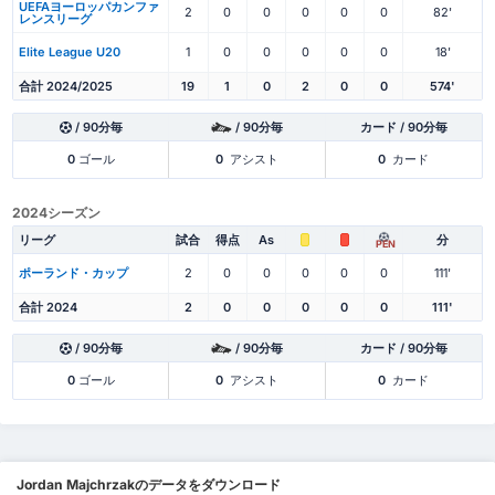
UEFAヨーロッパカンファ
2
0
0
0
0
0
82'
レンスリーグ
Elite League U20
1
0
0
0
0
0
18'
合計 2024/2025
19
1
0
2
0
0
574'
/ 90分毎
/ 90分毎
カード / 90分毎
0
ゴール
0
アシスト
0
カード
2024シーズン
リーグ
試合
得点
As
分
PEN
ポーランド・カップ
2
0
0
0
0
0
111'
合計 2024
2
0
0
0
0
0
111'
/ 90分毎
/ 90分毎
カード / 90分毎
0
ゴール
0
アシスト
0
カード
Jordan Majchrzakのデータをダウンロード