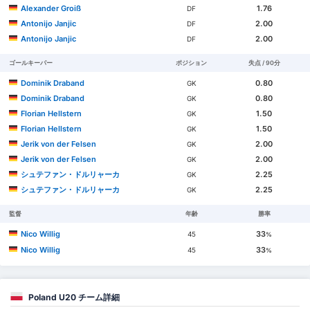
Alexander Groiß
1.76
DF
Antonijo Janjic
2.00
DF
Antonijo Janjic
2.00
DF
ゴールキーパー
ポジション
失点 / 90分
Dominik Draband
0.80
GK
Dominik Draband
0.80
GK
Florian Hellstern
1.50
GK
Florian Hellstern
1.50
GK
Jerik von der Felsen
2.00
GK
Jerik von der Felsen
2.00
GK
シュテファン・ドルリャーカ
2.25
GK
シュテファン・ドルリャーカ
2.25
GK
監督
年齢
勝率
Nico Willig
33
45
%
Nico Willig
33
45
%
Poland U20 チーム詳細