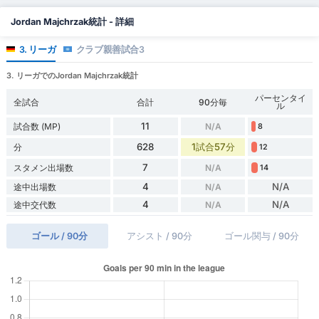
Jordan Majchrzak統計 - 詳細
3. リーガ
クラブ親善試合3
3. リーガでのJordan Majchrzak統計
パーセンタイ
全試合
合計
90分毎
ル
11
試合数 (MP)
N/A
8
628
1試合57分
分
12
7
スタメン出場数
N/A
14
4
N/A
途中出場数
N/A
4
N/A
途中交代数
N/A
ゴール / 90分
アシスト / 90分
ゴール関与 / 90分