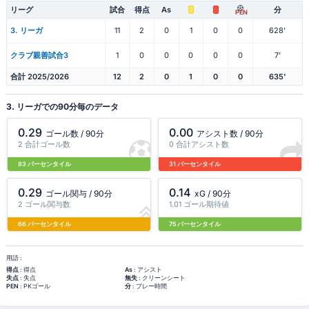
リーグ
試合
得点
As
分
PEN
3. リーガ
11
2
0
1
0
0
628'
クラブ親善試合3
1
0
0
0
0
0
7'
合計 2025/2026
12
2
0
1
0
0
635'
3. リーガでの90分毎のデータ
0.29
0.00
ゴール数 / 90分
アシスト数 / 90分
2 合計ゴール数
0 合計アシスト数
83 パーセンタイル
31 パーセンタイル
0.29
0.14
ゴール関与 / 90分
xG / 90分
2 ゴール関与数
1.01 ゴール期待値
66 パーセンタイル
75 パーセンタイル
用語 :
得点
: 得点
As
: アシスト
失点
: 失点
無失
: クリーンシート
PEN
: PKゴール
分
: プレー時間