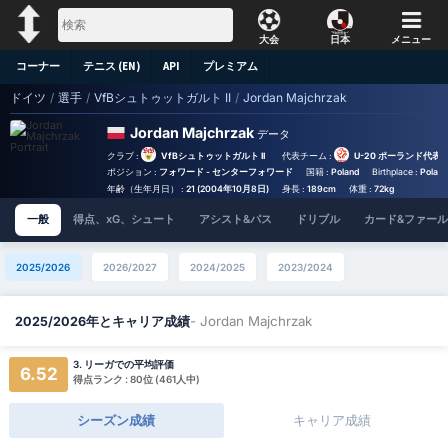
大会
日本
メニュー
コーナー
テニス (EN)
API
プレミアム
ドイツ
/
選手
/
VfBシュトゥットガルト II
/
Jordan Majchrzak
Jordan Majchrzak
データ
クラブ :
VfBシュトゥットガルト II
代表チーム :
U-20 ポーランド代表
ポジション :
フォワード - センターフォワード
国籍 :
Poland
Birthplace :
Poland
年齢（生年月日） :
21 (2004年10月8日)
身長 :
189cm
体重 :
72kg
一般
得点、xG、シュート
アシスト&パス
ドリブル
カード&ファール
2025/2026
2026/2027
2024/2025
2023/2024
- Jordan Majchrzak
2025/2026年とキャリア成績
3. リーガでの平均評価
6.52
得点ランク : 80位 (461人中)
シーズン成績
キャリア成績