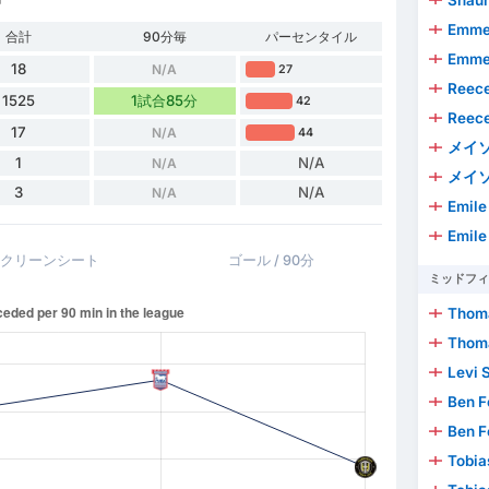
Emmer
合計
90分毎
パーセンタイル
Emmer
18
N/A
27
Reece
1525
1試合85分
42
Reece
17
N/A
44
メイ
1
N/A
N/A
メイ
3
N/A
N/A
Emile
Emile
クリーンシート
ゴール / 90分
ミッドフィ
Thoma
Thoma
Levi 
Ben F
Ben F
Tobia