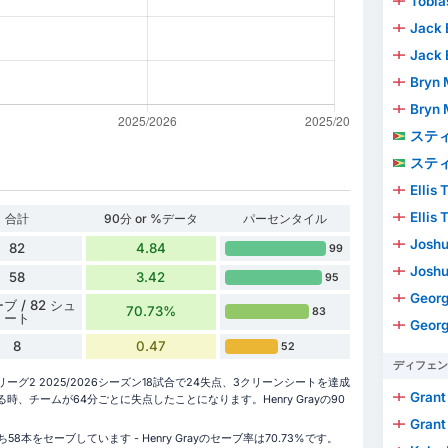
Tobia
Jack 
Jack 
Bryn 
Bryn 
スティーブ
スティーブ
Ellis 
Ellis 
合計
90分 or %データ
パーセンタイル
Joshua 
82
4.84
99
Joshua 
58
3.42
95
Geor
ブ / 82 シュ
70.73%
83
ート
Geor
8
0.47
52
ディフェン
リーグ2 2025/2026シーズン18試合で24失点、3クリーンシートを達成
Grant
る時、チームが64分ごとに失点したことになります。Henry Grayの90
Grant
をセーブしています - Henry Grayのセーブ率は70.73%です。