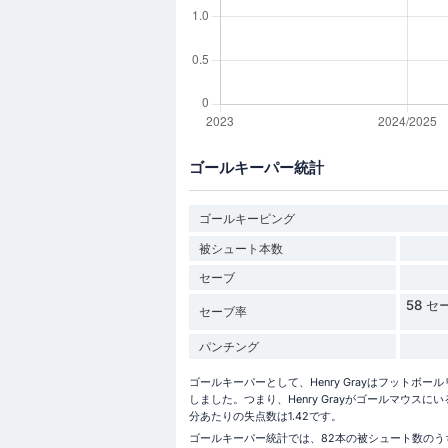
ゴールキーパー統計
ゴールキーピング
被シュート本数
セーブ
58 セー
セーブ率
パンチング
ゴールキーパーとして、Henry Grayはフットボール
しました。つまり、Henry Grayがゴールマウスにい
分あたりの失点数は1.42です。
ゴールキーパー統計では、82本の被シュート数のうち58本