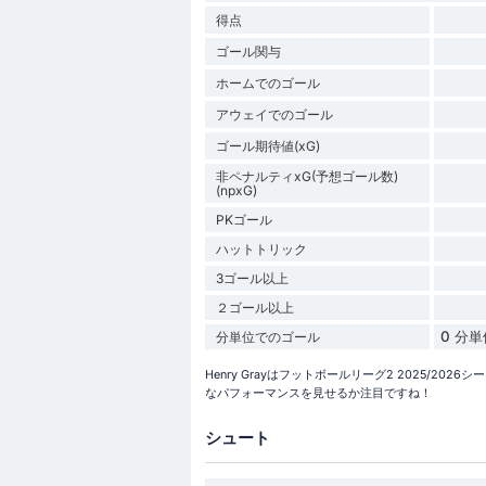
得点
ゴール関与
ホームでのゴール
アウェイでのゴール
ゴール期待値(xG)
非ペナルティxG(予想ゴール数)
(npxG)
PKゴール
ハットトリック
3ゴール以上
２ゴール以上
0 分
分単位でのゴール
Henry Grayはフットボールリーグ2 2025/
なパフォーマンスを見せるか注目ですね！
シュート