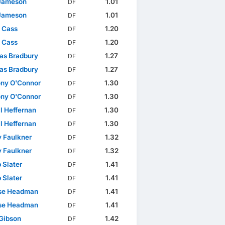
Jameson
1.01
DF
Jameson
1.01
DF
 Cass
1.20
DF
 Cass
1.20
DF
s Bradbury
1.27
DF
s Bradbury
1.27
DF
ny O'Connor
1.30
DF
ny O'Connor
1.30
DF
l Heffernan
1.30
DF
l Heffernan
1.30
DF
 Faulkner
1.32
DF
 Faulkner
1.32
DF
 Slater
1.41
DF
 Slater
1.41
DF
se Headman
1.41
DF
se Headman
1.41
DF
Gibson
1.42
DF