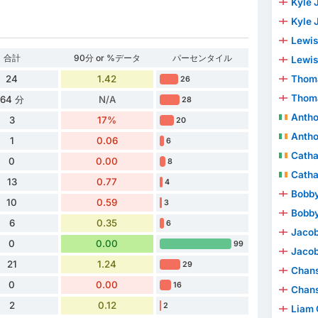
Kyle 
Kyle 
Lewis
合計
90分 or %データ
パーセンタイル
Lewis
Thoma
24
1.42
26
Thoma
64 分
N/A
28
Antho
3
17%
20
Antho
1
0.06
6
Catha
0
0.00
8
Catha
13
0.77
4
Bobby
10
0.59
3
Bobby
6
0.35
6
Jacob
0
0.00
99
Jacob
21
1.24
29
Chan
0
0.00
16
Chan
2
0.12
2
Liam 