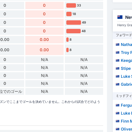
0
0
33
0
0
18
Ne
0
0
49
Henry 
0
0
48
フォワード
0.00
0.00
8
Natha
0.00
0.00
8
Troy 
0
N/A
N/A
Keega
0
N/A
N/A
Stipe
0
N/A
N/A
Luke 
0
N/A
N/A
Gabriel
単位でのゴール
N/A
N/A
ミッドフィ
2026シーズンでここまでゴールを決めていません。これからの試合でどのよう
Fergus
Luke 
Finn 
Olive