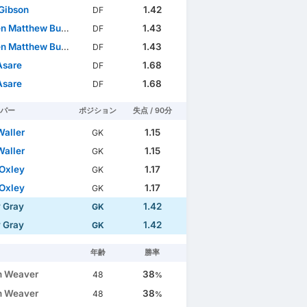
Gibson
1.42
DF
 Matthew Burrell
1.43
DF
 Matthew Burrell
1.43
DF
Asare
1.68
DF
Asare
1.68
DF
パー
ポジション
失点 / 90分
aller
1.15
GK
aller
1.15
GK
Oxley
1.17
GK
Oxley
1.17
GK
 Gray
1.42
GK
 Gray
1.42
GK
年齢
勝率
n Weaver
38
48
%
n Weaver
38
48
%