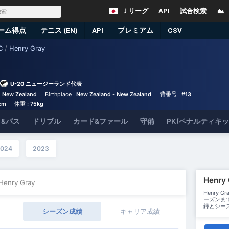
Ｊリーグ
API
試合検索
ーム得点
テニス (EN)
API
プレミアム
CSV
C
/
Henry Gray
U-20 ニュージーランド代表
:
New Zealand
Birthplace :
New Zealand - New Zealand
背番号 :
#13
cm
体重 :
75kg
&パス
ドリブル
カード&ファール
守備
PK(ペナルティキ
2024
2023
Henr
 Henry Gray
Henry 
ーズンま
録とシー
シーズン成績
キャリア成績