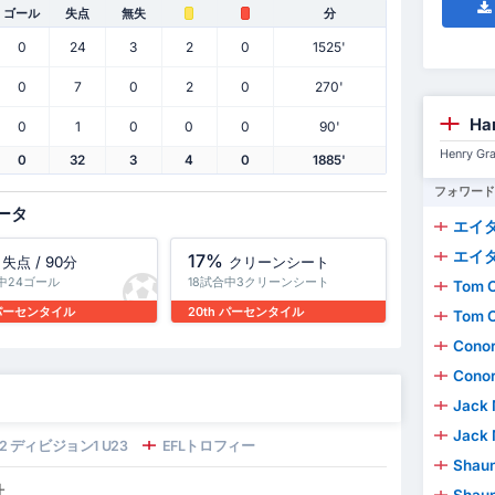
ゴール
失点
無失
分
0
24
3
2
0
1525'
0
7
0
2
0
270'
Ha
0
1
0
0
0
90'
Henry 
0
32
3
4
0
1885'
フォワード
ータ
エイ
エイ
17%
失点 / 90分
クリーンシート
中24ゴール
18試合中3クリーンシート
Tom 
 パーセンタイル
20th パーセンタイル
Tom 
Cono
Cono
Jack 
Jack 
 ディビジョン1 U23
EFLトロフィー
Shau
計
Shau