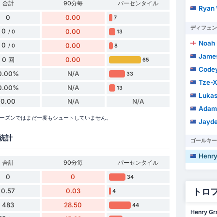
合計
90分毎
パーセンタイル
Ryan
0
0.00
7
ディフェン
0
0.00
13
/ 0
Noah
0
0.00
8
/ 0
James
0 回
0.00
65
Codey
0.00%
N/A
33
Tze-X
0.00%
N/A
13
Lukas
0.00
N/A
N/A
Adama
2026シーズンではまだ一度もシュートしていません。
Jayde
統計
ゴールキー
Henry
合計
90分毎
パーセンタイル
0
0
34
トロ
0.57
0.03
4
483
28.50
44
Henry