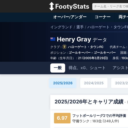
オーバー/アンダー
コーナー
両チ
イングランド
/
選手
/
ハローゲート・タウンF
Henry Gray
データ
クラブ :
ハローゲート・タウンFC
代表チーム :
ポジション :
ゴールキーパー - ゴールキーパー
国籍 
年齢（生年月日） :
21 (2005年3月29日)
身長 :
193
一般
得点、xG、シュート
アシスト
2025/2026
2024/2025
2023/
2025/2026年とキャリア成績
-
フットボールリーグ2での平均評価
6.97
守備ランク : 183位 (249人中)