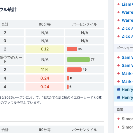
Liam 
ウル統計
Warren
Warren
合計
90分毎
パーセンタイル
Zico 
2
N/A
N/A
Zico 
0
N/A
N/A
ゴールキー
2
0.12
35
Sam W
 分単位でのカー
N/A
77
ド
Sam W
2
11%
49
Mark 
4
0.24
8
Mark 
4
0.24
6
Henry
Henry
2025/2026シーズンにおいて、18試合で合計2枚のイエローカードと0枚
4回のファウルを犯しています。
監督
Simo
Simo
合計
90分毎
パーセンタイル