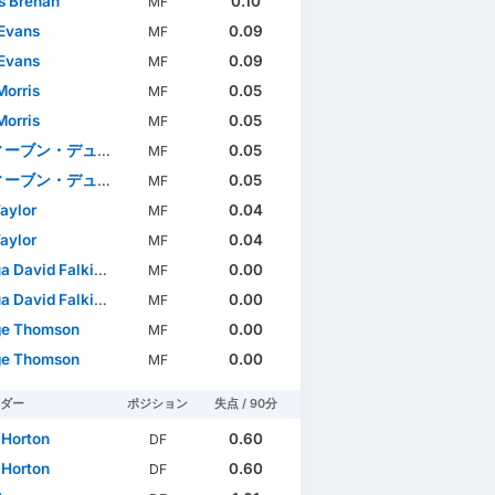
s Brenan
0.10
MF
Evans
0.09
MF
Evans
0.09
MF
Morris
0.05
MF
Morris
0.05
MF
ン・デューク＝マッケンナ
0.05
MF
ン・デューク＝マッケンナ
0.05
MF
Taylor
0.04
MF
Taylor
0.04
MF
David Falkingham
0.00
MF
David Falkingham
0.00
MF
ge Thomson
0.00
MF
ge Thomson
0.00
MF
ダー
ポジション
失点 / 90分
 Horton
0.60
DF
 Horton
0.60
DF