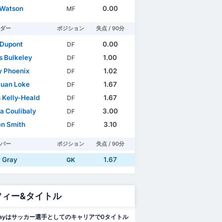
 Watson
0.00
MF
ダー
ポジション
失点 / 90分
 Dupont
0.00
DF
 Bulkeley
1.00
DF
 Phoenix
1.02
DF
uan Loke
1.67
DF
 Kelly-Heald
1.67
DF
 Coulibaly
3.00
DF
n Smith
3.10
DF
パー
ポジション
失点 / 90分
 Gray
1.67
GK
フィー&タイトル
 Grayはサッカー選手としてのキャリアで0タイトル