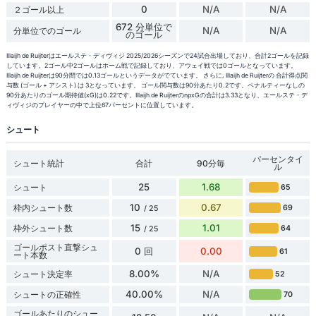
0
N/A
N/A
２ゴール以上
672 分単位で
N/A
N/A
分単位でのゴール
のゴール
Illaijh de Ruijterはエールステ・ディヴィジ 2025/2026シーズンで24試合出場しており、合計2ゴールを記録
しています。2ゴール中2ゴールはホーム戦で記録しており、アウェイ戦では0ゴールとなっています。
Illaijh de Ruijterは90分間では0.13ゴールというデータがでています。 さらに, Illaijh de Ruijterの 合計得点関
与数 (ゴール + アシスト) は 3となっています。 ゴール関与数は90分あたり0.2です。ペナルティーなしの
90分あたりのゴール期待値(xG)は0.22です。Illaijh de RuijterのnpxGの合計は3.33となり、エールステ・デ
ィヴィジのプレイヤーの中で上位67パーセントに位置しています。
シュート
パーセンタイ
シュート統計
合計
90分毎
ル
25
1.68
シュート
65
10
0.67
枠内シュート数
69
/ 25
15
1.01
枠外シュート数
64
/ 25
ゴールポスト直撃シュ
0 回
0.00
61
ート本数
8.00%
N/A
シュート決定率
52
40.00%
N/A
シュートの正確性
70
ゴールあたりのシュー