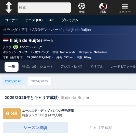
大会
日本
メニュー
コーナー
テニス (EN)
API
プレミアム
オランダ
/
選手
/
ADOデン・ハーグ
/
Illaijh de Ruijter
Illaijh de Ruijter
データ
クラブ :
ADOデン・ハーグ
ポジション :
フォワード - 左ウイング
国籍 :
Netherlands
Birthplace :
Netherlands - Netherlands
背番
年齢（生年月日） :
19 (2006年9月14日)
身長 :
192cm
体重 :
80kg
一般
得点、xG、シュート
アシスト&パス
ドリブル
カード&ファール
2025/2026
2024/2025
- Illaijh de Ruijter
2025/2026年とキャリア成績
エールステ・ディヴィジでの平均評価
6.86
得点ランク : 185位 (479人中)
シーズン成績
キャリア成績