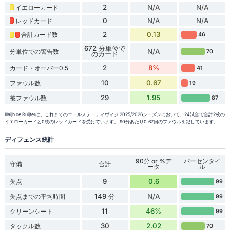
2
N/A
N/A
イエローカード
0
N/A
N/A
レッドカード
2
0.13
合計カード数
46
672 分単位で
N/A
分単位での警告数
70
のカード
2
8%
カード・オーバー0.5
41
10
0.67
ファウル数
19
29
1.95
被ファウル数
87
Illaijh de Ruijterは、これまでのエールステ・ディヴィジ 2025/2026シーズンにおいて、24試合で合計2枚の
イエローカードと0枚のレッドカードを受けています。 90分あたり0.67回のファウルを犯しています。
ディフェンス統計
90分 or %デ
パーセンタイ
守備
合計
ータ
ル
9
0.6
失点
99
149 分
N/A
失点までの平均時間
99
11
46%
クリーンシート
99
30
2.02
タックル数
70