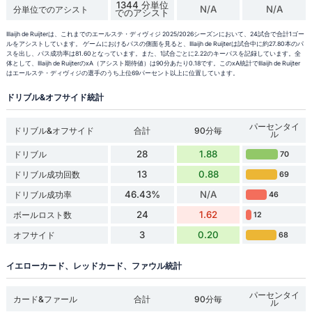
1344 分単位
N/A
N/A
分単位でのアシスト
でのアシスト
Illaijh de Ruijterは、これまでのエールステ・ディヴィジ 2025/2026シーズンにおいて、24試合で合計1ゴー
ルをアシストしています。 ゲームにおけるパスの側面を見ると、Illaijh de Ruijterは試合中に約27.80本のパ
スを出し、パス成功率は81.60となっています。また、1試合ごとに2.22のキーパスを記録しています。全
体として、Illaijh de RuijterのxA（アシスト期待値）は90分あたり0.18です。このxA統計でIllaijh de Ruijter
はエールステ・ディヴィジの選手のうち上位69パーセント以上に位置しています。
ドリブル&オフサイド統計
パーセンタイ
ドリブル&オフサイド
合計
90分毎
ル
28
1.88
ドリブル
70
13
0.88
ドリブル成功回数
69
46.43%
N/A
ドリブル成功率
46
24
1.62
ボールロスト数
12
3
0.20
オフサイド
68
イエローカード、レッドカード、ファウル統計
パーセンタイ
カード&ファール
合計
90分毎
ル