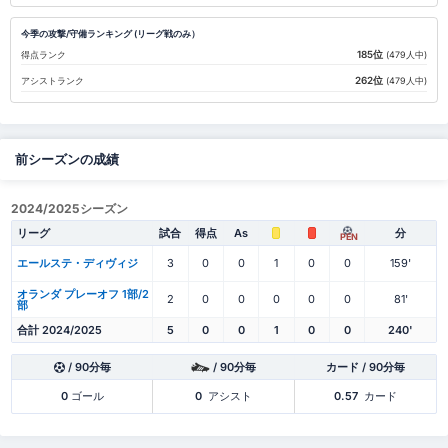
今季の攻撃/守備ランキング (リーグ戦のみ）
185位
得点ランク
(479人中)
262位
アシストランク
(479人中)
前シーズンの成績
2024/2025シーズン
リーグ
試合
得点
As
分
PEN
エールステ・ディヴィジ
3
0
0
1
0
0
159'
オランダ プレーオフ 1部/2
2
0
0
0
0
0
81'
部
合計 2024/2025
5
0
0
1
0
0
240'
/ 90分毎
/ 90分毎
カード / 90分毎
0
ゴール
0
アシスト
0.57
カード