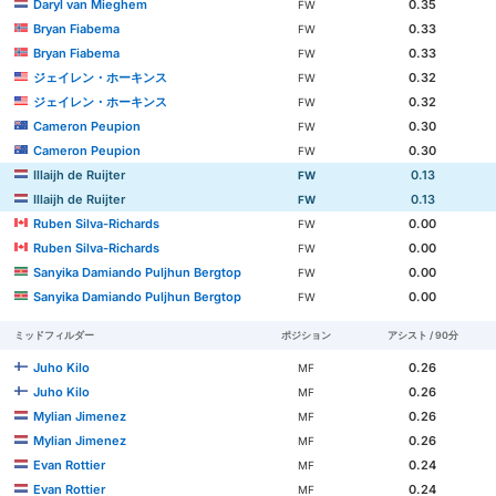
Daryl van Mieghem
0.35
FW
Bryan Fiabema
0.33
FW
Bryan Fiabema
0.33
FW
ジェイレン・ホーキンス
0.32
FW
ジェイレン・ホーキンス
0.32
FW
Cameron Peupion
0.30
FW
Cameron Peupion
0.30
FW
Illaijh de Ruijter
0.13
FW
Illaijh de Ruijter
0.13
FW
Ruben Silva-Richards
0.00
FW
Ruben Silva-Richards
0.00
FW
Sanyika Damiando Puljhun Bergtop
0.00
FW
Sanyika Damiando Puljhun Bergtop
0.00
FW
ミッドフィルダー
ポジション
アシスト / 90分
Juho Kilo
0.26
MF
Juho Kilo
0.26
MF
Mylian Jimenez
0.26
MF
Mylian Jimenez
0.26
MF
Evan Rottier
0.24
MF
Evan Rottier
0.24
MF