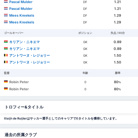
Pascal Mulder
1.21
DF
Pascal Mulder
1.21
DF
Mees Kreekels
1.29
DF
Mees Kreekels
1.29
DF
ゴールキーパー
ポジション
失点 / 90分
キリアン・ニキエマ
0.89
GK
キリアン・ニキエマ
0.89
GK
アントワーヌ・レジョリー
1.50
GK
アントワーヌ・レジョリー
1.50
GK
監督
年齢
勝率
Robin Peter
80
0
%
Robin Peter
80
0
%
トロフィー&タイトル
Illaijh de Ruijterはサッカー選手としてのキャリアで0タイトルを獲得しています。
過去の所属クラブ