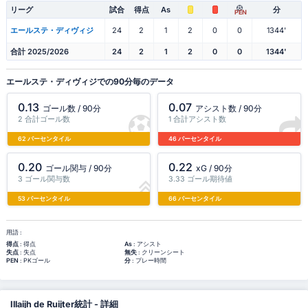
リーグ
試合
得点
As
分
PEN
エールステ・ディヴィジ
24
2
1
2
0
0
1344'
合計 2025/2026
24
2
1
2
0
0
1344'
エールステ・ディヴィジでの90分毎のデータ
0.13
0.07
ゴール数 / 90分
アシスト数 / 90分
2 合計ゴール数
1 合計アシスト数
62 パーセンタイル
46 パーセンタイル
0.20
0.22
ゴール関与 / 90分
xG / 90分
3 ゴール関与数
3.33 ゴール期待値
53 パーセンタイル
66 パーセンタイル
用語 :
得点
: 得点
As
: アシスト
失点
: 失点
無失
: クリーンシート
PEN
: PKゴール
分
: プレー時間
Illaijh de Ruijter統計 - 詳細