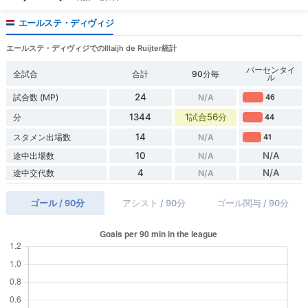
エールステ・ディヴィジ
エールステ・ディヴィジでのIllaijh de Ruijter統計
パーセンタイ
全試合
合計
90分毎
ル
24
試合数 (MP)
N/A
46
1344
1試合56分
分
44
14
スタメン出場数
N/A
41
10
N/A
途中出場数
N/A
4
N/A
途中交代数
N/A
ゴール / 90分
アシスト / 90分
ゴール関与 / 90分