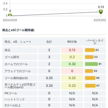
得点とxG(ゴール期待値)
パーセンタイ
得点、xG、シュート
合計
90分毎
ル
2
0.13
得点
62
3
0.2
ゴール関与
53
2
0.32
ホームでのゴール
81
0
0
アウェイでのゴール
50
3.33
0.22
ゴール期待値(xG)
66
非ペナルティxG(予想ゴ
3.33
0.22
67
ール数)(npxG)
0
N/A
N/A
PKゴール
0
N/A
N/A
ハットトリック
0
N/A
N/A
3ゴール以上