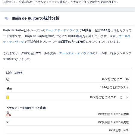
に基づく）。公式の試合でペナルティキックを蹴ると、ペナルティキック統計が更新されます。
Illaijh de Ruijterの統計分析
Illaijh de Ruijterは今シーズンの
エールステ・ディヴィジ
に
24試合
、合計
1344分
出場したフォワ
ード選手です。 Illaijh de Ruijterは90分ごとに平均
0.13得点
を記録しています。現在、
エールス
テ・ディヴィジ
で三試合以上プレーした
185選手のうち479
位にランクインしています。
これまでリーグ戦で合計
2ゴール
を決め、
エールステ・ディヴィジ
のチーム中、得点ランキング
で
16
位になりました。
試合中の数字
672分ごとにゴール
1344分ごとにアシスト
672分ごとにイエローカード
ペナルティー記録(キャリア通算)
回中
PK成功数
0
0回成功
PEN
回中
PK失敗数
0
0回失敗
PK成功率：
N/A