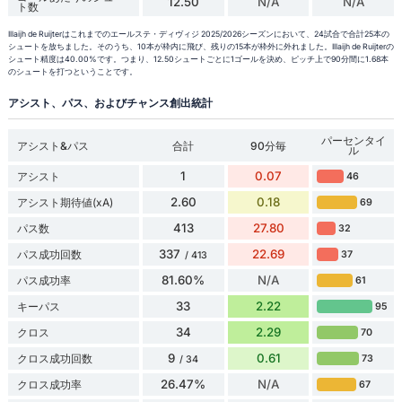
12.50
N/A
N/A
ト数
Illaijh de Ruijterはこれまでのエールステ・ディヴィジ 2025/2026シーズンにおいて、24試合で合計25本の
シュートを放ちました。そのうち、10本が枠内に飛び、残りの15本が枠外に外れました。Illaijh de Ruijterの
シュート精度は40.00%です。つまり、12.50シュートごとに1ゴールを決め、ピッチ上で90分間に1.68本
のシュートを打つということです。
アシスト、パス、およびチャンス創出統計
パーセンタイ
アシスト&パス
合計
90分毎
ル
1
0.07
アシスト
46
2.60
0.18
アシスト期待値(xA)
69
413
27.80
パス数
32
337
22.69
パス成功回数
37
/ 413
81.60%
N/A
パス成功率
61
33
2.22
キーパス
95
34
2.29
クロス
70
9
0.61
クロス成功回数
73
/ 34
26.47%
N/A
クロス成功率
67