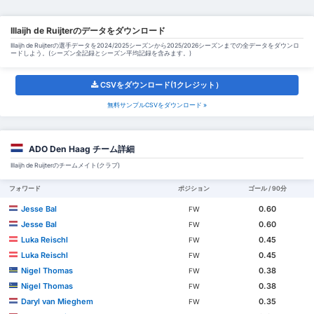
Illaijh de Ruijterのデータをダウンロード
Illaijh de Ruijterの選手データを2024/2025シーズンから2025/2026シーズンまでの全データをダウンロ
ードしよう。(シーズン全記録とシーズン平均記録を含みます。)
CSVをダウンロード(1クレジット）
無料サンプルCSVをダウンロード »
ADO Den Haag チーム詳細
Illaijh de Ruijterのチームメイト(クラブ)
フォワード
ポジション
ゴール / 90分
Jesse Bal
0.60
FW
Jesse Bal
0.60
FW
Luka Reischl
0.45
FW
Luka Reischl
0.45
FW
Nigel Thomas
0.38
FW
Nigel Thomas
0.38
FW
Daryl van Mieghem
0.35
FW