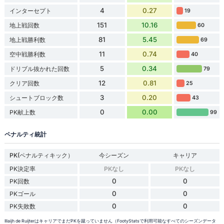
4
0.27
インターセプト
19
151
10.16
地上戦回数
60
81
5.45
地上戦勝利数
69
11
0.74
空中戦勝利数
40
5
0.34
ドリブル抜かれた回数
79
12
0.81
クリア回数
25
3
0.20
シュートブロック数
43
0
0.00
PK献上数
99
ペナルティ統計
PK(ペナルティキック）
今シーズン
キャリア
PK決定率
PKなし
PKなし
0
0
PK回数
0
0
PKゴール
0
0
PK失敗数
Illaijh de RuijterはキャリアでまだPKを蹴っていません（FootyStatsで利用可能なすべてのシーズンデータ