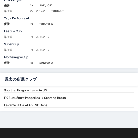
優勝
1x
2011/2012
準優勝
2x
2012/2013, 2010/2011
Taça De Portugal
優勝
1x
2015/2016
League Cup
準優勝
1x
2016/2017
Super Cup
準優勝
1x
2016/2017
Montenegro Cup
優勝
1x
2012/2013
過去の所属クラブ
Sporting Braga -> Levante UD
FK Budućnost Podgorica -> Sporting Braga
Levante UD -> Al Ahli SC Doha