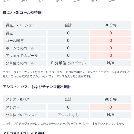
得点とxG(ゴール期待値)
得点、xG、シュート
合計
90分毎
0
0
得点
0
0
ゴール関与
0
0
ホームでのゴール
0
0
アウェイでのゴール
0 分単位でのゴール
N/A
分単位でのゴール
ニコラ・ヴクチェヴィッチはカタール スターズリーグ 2022/2023シーズンでここまでゴールを決めていま
せん。これからの試合でどのようなパフォーマンスを見せるか注目ですね！
アシスト、パス、およびチャンス創出統計
アシスト&パス
合計
90分毎
0
0
アシスト
N/A
分単位でのアシスト
アシストなし
ニコラ・ヴクチェヴィッチは、このカタール スターズリーグシーズン中、まだアシストしていません。
ドリブル&オフサイド統計