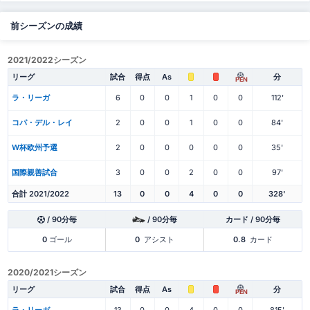
前シーズンの成績
2021/2022シーズン
リーグ
試合
得点
As
分
PEN
ラ・リーガ
6
0
0
1
0
0
112'
コパ・デル・レイ
2
0
0
1
0
0
84'
W杯欧州予選
2
0
0
0
0
0
35'
国際親善試合
3
0
0
2
0
0
97'
合計 2021/2022
13
0
0
4
0
0
328'
/ 90分毎
/ 90分毎
カード / 90分毎
0
ゴール
0
アシスト
0.8
カード
2020/2021シーズン
リーグ
試合
得点
As
分
PEN
ラ・リーガ
13
0
0
4
0
0
815'