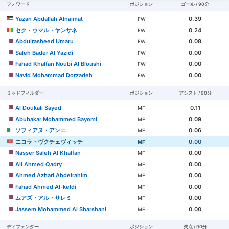
フォワード
ポジション
ゴール / 90分
Yazan Abdallah Alnaimat
0.39
FW
セク・ウマル・ヤンサネ
0.24
FW
Abdulrasheed Umaru
0.08
FW
Saleh Bader Al Yazidi
0.00
FW
Fahad Khalfan Noubi Al Bloushi
0.00
FW
Navid Mohammad Dorzadeh
0.00
FW
ミッドフィルダー
ポジション
アシスト / 90分
Al Doukali Sayed
0.11
MF
Abubakar Mohammed Bayomi
0.09
MF
ソフィアヌ・アンニ
0.06
MF
ニコラ・ヴクチェヴィッチ
0.00
MF
Nasser Saleh Al Khalfan
0.00
MF
Ali Ahmed Qadry
0.00
MF
Ahmed Azhari Abdelrahim
0.00
MF
Fahad Ahmed Al-keldi
0.00
MF
ムアズ・アル・サレミ
0.00
MF
Jassem Mohammed Al Sharshani
0.00
MF
ディフェンダー
ポジション
失点 / 90分