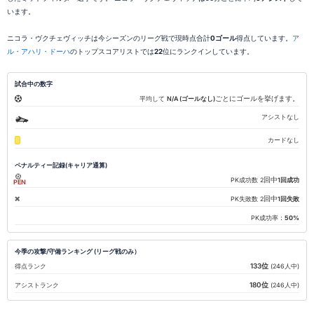
います。
ニコラ・ヴクチェヴィッチは今シーズンのリーグ戦で現時点合計
0ゴール
得点しています。
ア
ル・アハリ・ドーハ
のトップスコアリストでは
22
位にランクインしています。
試合中の数字
ごとにゴールを挙げます。
平均して
N/A (ゴールなし)
アシストなし
カードなし
ペナルティー記録(キャリア通算)
回中
PK成功数
2
1回成功
PEN
回中
PK失敗数
2
1回失敗
PK成功率：
50%
今季の攻撃/守備ランキング (リーグ戦のみ）
133位
得点ランク
(246人中)
180位
アシストランク
(246人中)