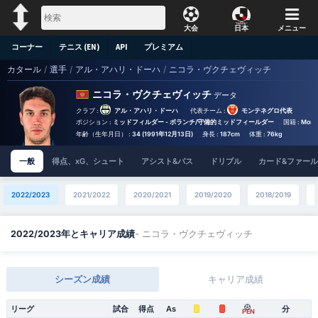
大会
日本
メニュー
コーナー
テニス (EN)
API
プレミアム
カタール
/
選手
/
アル・アハリ・ドーハ
/
ニコラ・ヴクチェヴィッチ
ニコラ・ヴクチェヴィッチ
データ
クラブ :
アル・アハリ・ドーハ
代表チーム :
モンテネグロ代表
ポジション :
ミッドフィルダー - ボランチ/守備的ミッドフィールダー
国籍 :
Mont
年齢（生年月日） :
34 (1991年12月13日)
身長 :
187cm
体重 :
76kg
一般
得点、xG、シュート
アシスト&パス
ドリブル
カード&ファール
2022/2023
2021/2022
2020/2021
2019/2020
2018/2019
- ニコラ・ヴクチェヴィッチ
2022/2023年とキャリア成績
シーズン成績
キャリア成績
リーグ
試合
得点
As
分
PEN