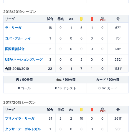
2018/2019シーズン
リーグ
試合
得点
As
分
PEN
ラ・リーガ
16
0
1
5
1
0
671'
コパ・デル・レイ
1
0
0
0
0
0
70'
国際親善試合
2
0
0
0
0
0
138'
UEFAネーションズリーグ
3
0
0
2
0
0
252'
合計 2018/2019
22
0
1
7
1
0
1131'
/ 90分毎
/ 90分毎
カード / 90分毎
0
ゴール
0.13
アシスト
0.67
カード
2017/2018シーズン
リーグ
試合
得点
As
分
PEN
プリメイラ・リーガ
31
2
2
10
0
0
2611'
タッサ・デ・ポルトガル
1
0
0
0
0
0
90'