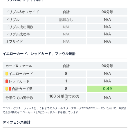
ドリブル&オフサイド
合計
90分毎
N/A
ドリブル
記録なし
N/A
ドリブル成功回数
N/A
N/A
ドリブル成功率
N/A
N/A
オフサイド
N/A
イエローカード、レッドカード、ファウル統計
カード&ファール
合計
90分毎
8
N/A
イエローカード
1
N/A
レッドカード
8
0.49
合計カード数
183 分単位でのカー
N/A
分単位での警告数
ド
ニコラ・ヴクチェヴィッチは、これまでのカタール スターズリーグ 2022/2023シーズンにおいて、17試合
で合計8枚のイエローカードと1枚のレッドカードを受けています。
ディフェンス統計