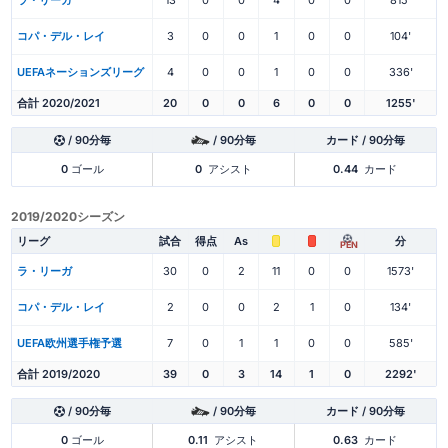
コパ・デル・レイ
3
0
0
1
0
0
104'
UEFAネーションズリーグ
4
0
0
1
0
0
336'
合計 2020/2021
20
0
0
6
0
0
1255'
/ 90分毎
/ 90分毎
カード / 90分毎
0
ゴール
0
アシスト
0.44
カード
2019/2020シーズン
リーグ
試合
得点
As
分
PEN
ラ・リーガ
30
0
2
11
0
0
1573'
コパ・デル・レイ
2
0
0
2
1
0
134'
UEFA欧州選手権予選
7
0
1
1
0
0
585'
合計 2019/2020
39
0
3
14
1
0
2292'
/ 90分毎
/ 90分毎
カード / 90分毎
0
ゴール
0.11
アシスト
0.63
カード