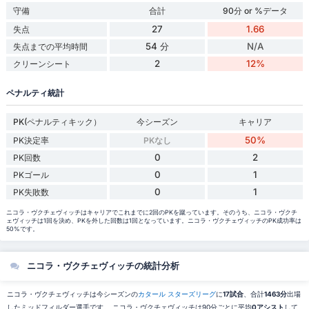
守備
合計
90分 or %データ
27
1.66
失点
54 分
N/A
失点までの平均時間
2
12%
クリーンシート
ペナルティ統計
PK(ペナルティキック）
今シーズン
キャリア
50%
PK決定率
PKなし
0
2
PK回数
0
1
PKゴール
0
1
PK失敗数
ニコラ・ヴクチェヴィッチはキャリアでこれまでに2回のPKを蹴っています。そのうち、ニコラ・ヴクチ
ェヴィッチは1回を決め、PKを外した回数は1回となっています。ニコラ・ヴクチェヴィッチのPK成功率は
50%です。
ニコラ・ヴクチェヴィッチの統計分析
ニコラ・ヴクチェヴィッチは今シーズンの
カタール スターズリーグ
に
17試合
、合計
1463分
出場
したミッドフィルダー選手です。 ニコラ・ヴクチェヴィッチは90分ごとに平均
0アシスト
して