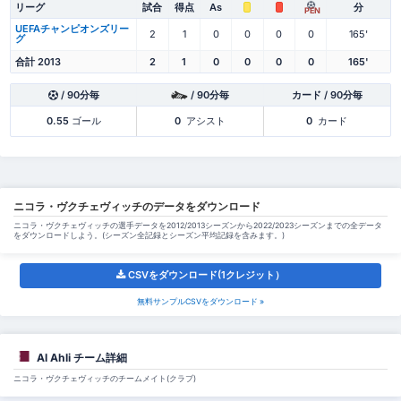
リーグ
試合
得点
As
分
PEN
UEFAチャンピオンズリー
2
1
0
0
0
0
165'
グ
合計 2013
2
1
0
0
0
0
165'
/ 90分毎
/ 90分毎
カード / 90分毎
0.55
ゴール
0
アシスト
0
カード
ニコラ・ヴクチェヴィッチのデータをダウンロード
ニコラ・ヴクチェヴィッチの選手データを2012/2013シーズンから2022/2023シーズンまでの全データ
をダウンロードしよう。(シーズン全記録とシーズン平均記録を含みます。)
CSVをダウンロード(1クレジット）
無料サンプルCSVをダウンロード »
Al Ahli チーム詳細
ニコラ・ヴクチェヴィッチのチームメイト(クラブ)