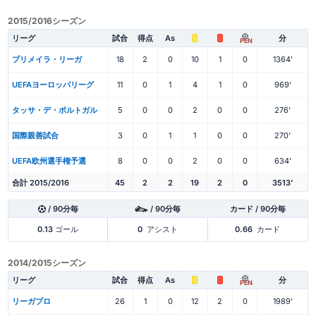
2015/2016シーズン
リーグ
試合
得点
As
分
PEN
プリメイラ・リーガ
18
2
0
10
1
0
1364'
UEFAヨーロッパリーグ
11
0
1
4
1
0
969'
タッサ・デ・ポルトガル
5
0
0
2
0
0
276'
国際親善試合
3
0
1
1
0
0
270'
UEFA欧州選手権予選
8
0
0
2
0
0
634'
合計 2015/2016
45
2
2
19
2
0
3513'
/ 90分毎
/ 90分毎
カード / 90分毎
0.13
ゴール
0
アシスト
0.66
カード
2014/2015シーズン
リーグ
試合
得点
As
分
PEN
リーガプロ
26
1
0
12
2
0
1989'