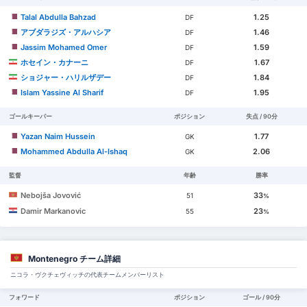
Talal Abdulla Bahzad
1.25
DF
アブダラジズ・アルハシア
1.46
DF
Jassim Mohamed Omer
1.59
DF
ホセイン・カナーニ
1.67
DF
ショジャー・ハリルザデー
1.84
DF
Islam Yassine Al Sharif
1.95
DF
ゴールキーパー
ポジション
失点 / 90分
Yazan Naim Hussein
1.77
GK
Mohammed Abdulla Al-Ishaq
2.06
GK
監督
年齢
勝率
Nebojša Jovović
33
51
%
Damir Markanovic
23
55
%
Montenegro チーム詳細
ニコラ・ヴクチェヴィッチの代表チームメンバーリスト
フォワード
ポジション
ゴール / 90分