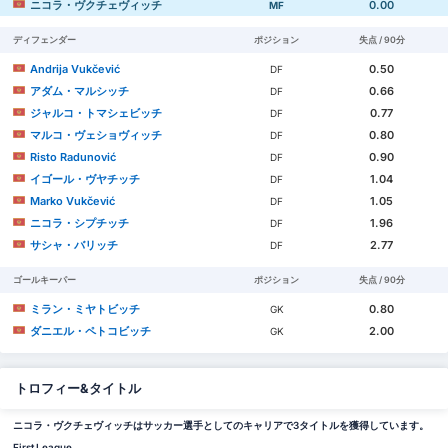
ニコラ・ヴクチェヴィッチ
0.00
MF
ディフェンダー
ポジション
失点 / 90分
Andrija Vukčević
0.50
DF
アダム・マルシッチ
0.66
DF
ジャルコ・トマシェビッチ
0.77
DF
マルコ・ヴェショヴィッチ
0.80
DF
Risto Radunović
0.90
DF
イゴール・ヴヤチッチ
1.04
DF
Marko Vukčević
1.05
DF
ニコラ・シプチッチ
1.96
DF
サシャ・バリッチ
2.77
DF
ゴールキーパー
ポジション
失点 / 90分
ミラン・ミヤトビッチ
0.80
GK
ダニエル・ペトコビッチ
2.00
GK
トロフィー&タイトル
ニコラ・ヴクチェヴィッチはサッカー選手としてのキャリアで3タイトルを獲得しています。
First League