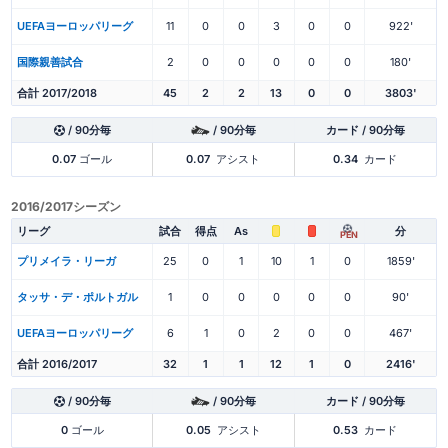
UEFAヨーロッパリーグ
11
0
0
3
0
0
922'
国際親善試合
2
0
0
0
0
0
180'
合計 2017/2018
45
2
2
13
0
0
3803'
/ 90分毎
/ 90分毎
カード / 90分毎
0.07
ゴール
0.07
アシスト
0.34
カード
2016/2017シーズン
リーグ
試合
得点
As
分
PEN
プリメイラ・リーガ
25
0
1
10
1
0
1859'
タッサ・デ・ポルトガル
1
0
0
0
0
0
90'
UEFAヨーロッパリーグ
6
1
0
2
0
0
467'
合計 2016/2017
32
1
1
12
1
0
2416'
/ 90分毎
/ 90分毎
カード / 90分毎
0
ゴール
0.05
アシスト
0.53
カード