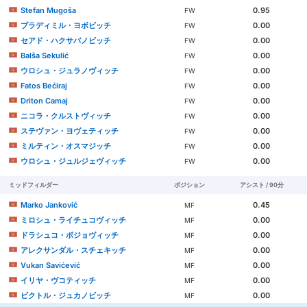
Stefan Mugoša
0.95
FW
ブラディミル・ヨボビッチ
0.00
FW
セアド・ハクサバノビッチ
0.00
FW
Balša Sekulić
0.00
FW
ウロシュ・ジュラノヴィッチ
0.00
FW
Fatos Bećiraj
0.00
FW
Driton Camaj
0.00
FW
ニコラ・クルストヴィッチ
0.00
FW
ステヴァン・ヨヴェティッチ
0.00
FW
ミルティン・オスマジッチ
0.00
FW
ウロシュ・ジュルジェヴィッチ
0.00
FW
ミッドフィルダー
ポジション
アシスト / 90分
Marko Janković
0.45
MF
ミロシュ・ライチュコヴィッチ
0.00
MF
ドラシュコ・ボジョヴィッチ
0.00
MF
アレクサンダル・スチェキッチ
0.00
MF
Vukan Savićević
0.00
MF
イリヤ・ヴコティッチ
0.00
MF
ビクトル・ジュカノビッチ
0.00
MF