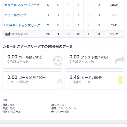
カタール スターズリーグ
17
0
0
8
1
0
1463'
エミールカップ
1
1
0
1
0
0
90'
UEFAネーションズリーグ
2
0
0
1
0
0
134'
合計 2022/2023
20
1
0
10
1
0
1687'
カタール スターズリーグでの90分毎のデータ
0.00
0.00
ゴール数 / 90分
アシスト数 / 90分
0 合計ゴール数
0 合計アシスト数
0.00
0.49
ゴール関与 / 90分
カード / 90分
0 ゴール関与数
8 合計カード数
-1 パーセンタイル
用語 :
得点
: 得点
As
: アシスト
失点
: 失点
無失
: クリーンシート
PEN
: PKゴール
分
: プレー時間