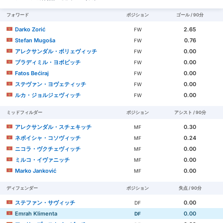
フォワード
ポジション
ゴール / 90分
Darko Zorić
2.65
FW
Stefan Mugoša
0.76
FW
アレクサンダル・ボリェヴィッチ
0.00
FW
ブラディミル・ヨボビッチ
0.00
FW
Fatos Bećiraj
0.00
FW
ステヴァン・ヨヴェティッチ
0.00
FW
ルカ・ジョルジェヴィッチ
0.00
FW
ミッドフィルダー
ポジション
アシスト / 90分
アレクサンダル・スチェキッチ
0.30
MF
ネボイシャ・コソヴィッチ
0.24
MF
ニコラ・ヴクチェヴィッチ
0.00
MF
ミルコ・イヴァニッチ
0.00
MF
Marko Janković
0.00
MF
ディフェンダー
ポジション
失点 / 90分
ステファン・サヴィッチ
0.00
DF
Emrah Klimenta
0.00
DF