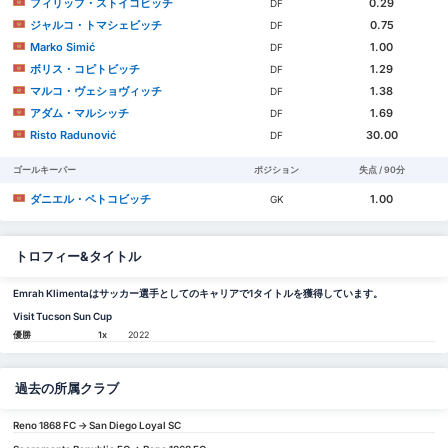
フィリップ・ストイコビッチ
0.29
DF
ジャルコ・トマシェビッチ
0.75
DF
Marko Simić
1.00
DF
ボリス・コピトビッチ
1.29
DF
マルコ・ヴェショヴィッチ
1.38
DF
アダム・マルシッチ
1.69
DF
Risto Radunović
30.00
DF
ゴールキーパー
ポジション
失点 / 90分
ダニエル・ペトコビッチ
1.00
GK
トロフィー&タイトル
Emrah Klimentaはサッカー選手としてのキャリアで1タイトルを獲得しています。
Visit Tucson Sun Cup
優勝
1x
2022
過去の所属クラブ
Reno 1868 FC -> San Diego Loyal SC