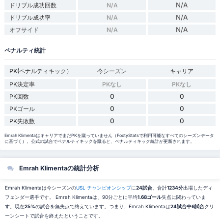
N/A
ドリブル成功回数
N/A
N/A
ドリブル成功率
N/A
N/A
オフサイド
N/A
ペナルティ統計
PK(ペナルティキック）
今シーズン
キャリア
PK決定率
PKなし
PKなし
0
0
PK回数
0
0
PKゴール
0
0
PK失敗数
Emrah KlimentaはキャリアでまだPKを蹴っていません（FootyStatsで利用可能なすべてのシーズンデータ
に基づく）。公式の試合でペナルティキックを蹴ると、ペナルティキック統計が更新されます。
Emrah Klimentaの統計分析
Emrah Klimentaは今シーズンの
USL チャンピオンシップ
に
24試合
、合計
1234分
出場したディ
フェンダー選手です。 Emrah Klimentaは、90分ごとに平均
1.68ゴール
失点に関わっていま
す。現在
25%
の試合を無失点で終えています。つまり、Emrah Klimentaは
24試合中6試合
クリ
ーンシートで試合を終えたということです。