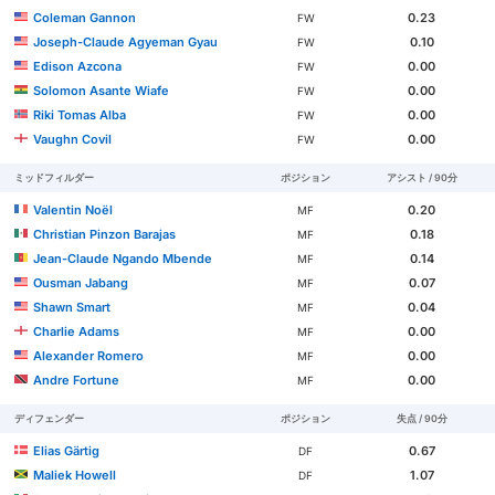
Coleman Gannon
0.23
FW
Joseph-Claude Agyeman Gyau
0.10
FW
Edison Azcona
0.00
FW
Solomon Asante Wiafe
0.00
FW
Riki Tomas Alba
0.00
FW
Vaughn Covil
0.00
FW
ミッドフィルダー
ポジション
アシスト / 90分
Valentin Noël
0.20
MF
Christian Pinzon Barajas
0.18
MF
Jean-Claude Ngando Mbende
0.14
MF
Ousman Jabang
0.07
MF
Shawn Smart
0.04
MF
Charlie Adams
0.00
MF
Alexander Romero
0.00
MF
Andre Fortune
0.00
MF
ディフェンダー
ポジション
失点 / 90分
Elias Gärtig
0.67
DF
Maliek Howell
1.07
DF