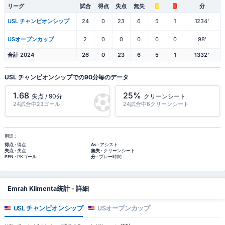
リーグ
試合
得点
失点
無失
分
USL チャンピオンシップ
24
0
23
6
5
1
1234'
USオープンカップ
2
0
0
0
0
0
98'
合計 2024
26
0
23
6
5
1
1332'
USL チャンピオンシップでの90分毎のデータ
1.68
25%
失点 / 90分
クリーンシート
24試合中23ゴール
24試合中6クリーンシート
用語 :
得点
: 得点
As
: アシスト
失点
: 失点
無失
: クリーンシート
PEN
: PKゴール
分
: プレー時間
Emrah Klimenta統計 - 詳細
USL チャンピオンシップ
USオープンカップ