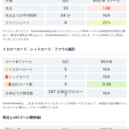
守備
合計
90分 or %データ
23
1.68
失点
54 分
N/A
失点までの平均時間
6
25%
クリーンシート
ディフェンダーとして、Emrah KlimentaはUSL チャンピオンシップ 2024シーズンの24試合中23失点に関
わり、6試合を無失点で終えました。Emrah Klimentaがピッチ上にいるとき、チームが54分ごとに失点し
ていることになります。
イエローカード、レッドカード、ファウル統計
カード&ファール
合計
90分毎
5
N/A
イエローカード
1
N/A
レッドカード
5
0.36
合計カード数
247 分単位でのカー
N/A
分単位での警告数
ド
Emrah Klimentaは、これまでのUSL チャンピオンシップ 2024シーズンにおいて、24試合で合計5枚のイエ
ローカードと1枚のレッドカードを受けています。
得点とxG(ゴール期待値)