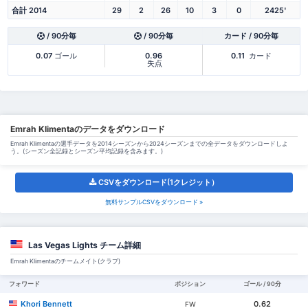
合計 2014
29
2
26
10
3
0
2425'
/ 90分毎
/ 90分毎
カード / 90分毎
0.07
ゴール
0.96
0.11
カード
失点
Emrah Klimentaのデータをダウンロード
Emrah Klimentaの選手データを2014シーズンから2024シーズンまでの全データをダウンロードしよ
う。(シーズン全記録とシーズン平均記録を含みます。)
CSVをダウンロード(1クレジット）
無料サンプルCSVをダウンロード »
Las Vegas Lights チーム詳細
Emrah Klimentaのチームメイト(クラブ)
フォワード
ポジション
ゴール / 90分
Khori Bennett
0.62
FW