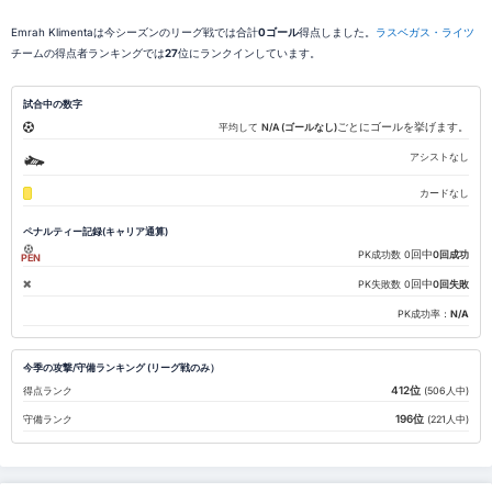
Emrah Klimentaは今シーズンのリーグ戦では合計
0ゴール
得点しました。
ラスベガス・ライツ
チームの得点者ランキングでは
27
位にランクインしています。
試合中の数字
ごとにゴールを挙げます。
平均して
N/A (ゴールなし)
アシストなし
カードなし
ペナルティー記録(キャリア通算)
回中
PK成功数
0
0回成功
PEN
回中
PK失敗数
0
0回失敗
PK成功率：
N/A
今季の攻撃/守備ランキング (リーグ戦のみ）
412位
得点ランク
(506人中)
196位
守備ランク
(221人中)