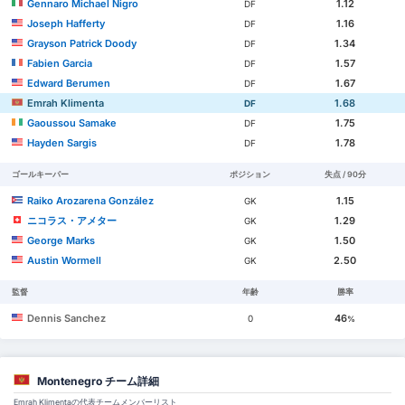
Gennaro Michael Nigro
1.12
DF
Joseph Hafferty
1.16
DF
Grayson Patrick Doody
1.34
DF
Fabien Garcia
1.57
DF
Edward Berumen
1.67
DF
Emrah Klimenta
1.68
DF
Gaoussou Samake
1.75
DF
Hayden Sargis
1.78
DF
ゴールキーパー
ポジション
失点 / 90分
Raiko Arozarena González
1.15
GK
ニコラス・アメター
1.29
GK
George Marks
1.50
GK
Austin Wormell
2.50
GK
監督
年齢
勝率
Dennis Sanchez
46
0
%
Montenegro チーム詳細
Emrah Klimentaの代表チームメンバーリスト