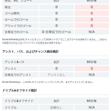
得点、xG、シュート
合計
90分毎
0
0
得点
0
0
ゴール関与
0
0
ホームでのゴール
0
0
アウェイでのゴール
0 分単位でのゴール
N/A
分単位でのゴール
Emrah KlimentaはUSL チャンピオンシップ 2024シーズンでここまでゴールを決めていません。これから
の試合でどのようなパフォーマンスを見せるか注目ですね！
アシスト、パス、およびチャンス創出統計
アシスト&パス
合計
90分毎
0
0
アシスト
N/A
分単位でのアシスト
アシストなし
Emrah Klimentaは、このUSL チャンピオンシップシーズン中、まだアシストしていません。
ドリブル&オフサイド統計
ドリブル&オフサイド
合計
90分毎
N/A
ドリブル
記録なし