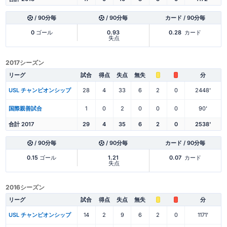
/ 90分毎
/ 90分毎
カード / 90分毎
0
ゴール
0.93
0.28
カード
失点
2017シーズン
リーグ
試合
得点
失点
無失
分
USL チャンピオンシップ
28
4
33
6
2
0
2448'
国際親善試合
1
0
2
0
0
0
90'
合計 2017
29
4
35
6
2
0
2538'
/ 90分毎
/ 90分毎
カード / 90分毎
0.15
ゴール
1.21
0.07
カード
失点
2016シーズン
リーグ
試合
得点
失点
無失
分
USL チャンピオンシップ
14
2
9
6
2
0
1171'