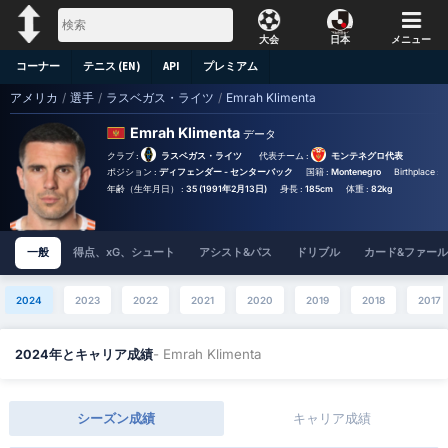
大会
日本
メニュー
コーナー
テニス (EN)
API
プレミアム
アメリカ
/
選手
/
ラスベガス・ライツ
/
Emrah Klimenta
Emrah Klimenta
データ
クラブ :
ラスベガス・ライツ
代表チーム :
モンテネグロ代表
ポジション :
ディフェンダー - センターバック
国籍 :
Montenegro
Birthplace :
R
年齢（生年月日） :
35 (1991年2月13日)
身長 :
185cm
体重 :
82kg
一般
得点、xG、シュート
アシスト&パス
ドリブル
カード&ファール
2024
2023
2022
2021
2020
2019
2018
2017
- Emrah Klimenta
2024年とキャリア成績
シーズン成績
キャリア成績