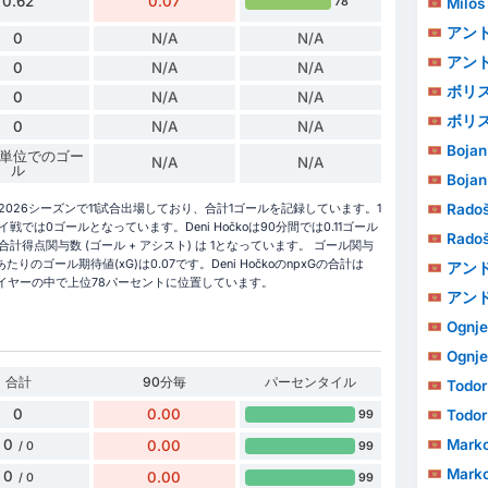
0.62
0.07
Miloš
78
アン
0
N/A
N/A
アン
0
N/A
N/A
ボリ
0
N/A
N/A
ボリ
0
N/A
N/A
Bojan
 分単位でのゴー
N/A
N/A
ル
Bojan
Radoš
25/2026シーズンで11試合出場しており、合計1ゴールを記録しています。1
は0ゴールとなっています。Deni Hočkoは90分間では0.11ゴール
Radoš
の 合計得点関与数 (ゴール + アシスト) は 1となっています。 ゴール関与
りのゴール期待値(xG)は0.07です。Deni HočkoのnpxGの合計は
アンドリ
レイヤーの中で上位78パーセントに位置しています。
アンドリ
Ognje
Ognje
合計
90分毎
パーセンタイル
Todor
0
0.00
Todor
99
Marko
0
0.00
99
/ 0
Marko
0
0.00
99
/ 0