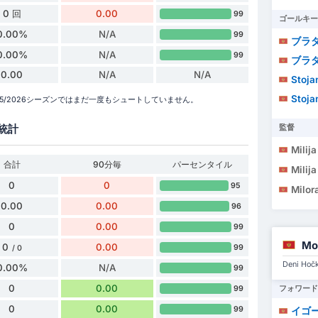
0 回
0.00
99
ゴールキー
0.00%
N/A
99
ブラ
0.00%
N/A
99
ブラ
0.00
N/A
N/A
Stoja
Stoja
2025/2026シーズンではまだ一度もシュートしていません。
統計
監督
Milij
合計
90分毎
パーセンタイル
Milij
0
0
95
Milor
0.00
0.00
96
0
0.00
99
Mo
0
0.00
99
/ 0
Deni 
0.00%
N/A
99
0
0.00
フォワード
99
0
0.00
99
イゴー