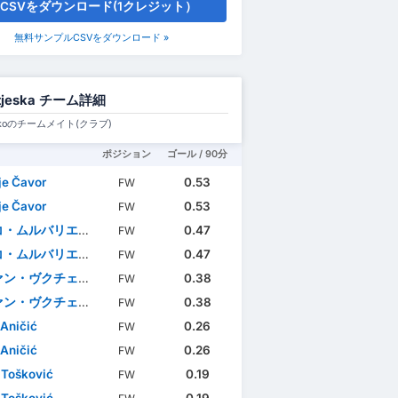
CSVをダウンロード(1クレジット）
無料サンプルCSVをダウンロード »
tjeska チーム詳細
očkoのチームメイト(クラブ)
ポジション
ゴール / 90分
ije Čavor
0.53
FW
ije Čavor
0.53
FW
・ムルバリエビッチ
0.47
FW
・ムルバリエビッチ
0.47
FW
ン・ヴクチェヴィッチ
0.38
FW
ン・ヴクチェヴィッチ
0.38
FW
 Aničić
0.26
FW
 Aničić
0.26
FW
 Tošković
0.19
FW
 Tošković
0.19