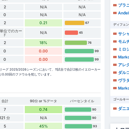
ブラニス
2
N/A
N/A
Anđel
0
N/A
N/A
2
0.21
67
ディフェン
 分単位でのカー
N/A
45
サシ
ド
モムチ
2
18%
76
ミロシ
0
0.00
99
Marko
0
0.00
99
アレクサ
リーグ 2025/2026シーズンにおいて、11試合で合計2枚のイエローカー
ダル
り0.00回のファウルを犯しています。
ヴラ
Marko
ゴールキー
合計
90分 or %データ
パーセンタイル
ダニエ
7
0.74
90
121 分
N/A
90
5
45%
93