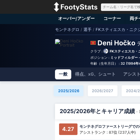
オーバー/アンダー
コーナー
両チ
モンテネグロ
/
選手
/
FKスティエスカ・ニク
Deni Hočko
クラブ :
FKスティエスカ・
ポジション :
ミッドフィルダー 
年齢（生年月日） :
32 (1994
一般
得点、xG、シュート
アシスト
2025/2026
2026/2027
2024/2
2025/2026年とキャリア成績
-
モンテネグロファーストリーグでの
4.27
アシストランク : 87位 (237人中)