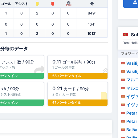
ゴール
アシスト
分
PEN
1
0
2
0
0
849'
0
0
0
0
0
164'
1
0
2
0
0
1013'
Su
Deni H
0分毎のデータ
フォワード
0.11
アシスト数 / 90分
ゴール関与 / 90分
Vasil
計アシスト数
1 ゴール関与数
Vasil
パーセンタイル
68 パーセンタイル
マルコ
0.21
マルコ
xA / 90分
カード / 90分
 アシスト期待値
2 合計カード数
イヴァ
パーセンタイル
67 パーセンタイル
イヴァ
Petar
Petar
Balša
Balša