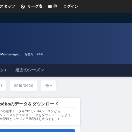
スタッツ
リーグ表
他
ログイン
 Montenegro
背番号 :
#44
ック）
過去のシーズン
1
2019/2020
他
 Hočkoのデータをダウンロード
očkoの選手データを2013/2014シーズンから
2027シーズンまでの全データをダウンロードしよう。
ン全記録とシーズン平均記録を含みます。)