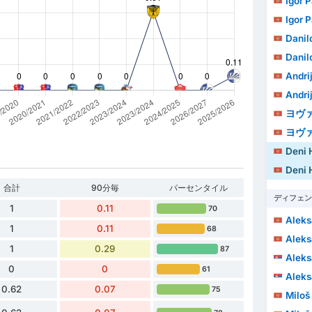
Igor 
Igor 
Danil
Danil
Andri
Andri
ヨヴァ
ヨヴァ
Deni 
Deni 
合計
90分毎
パーセンタイル
ディフェン
1
0.11
70
Aleks
1
0.11
68
Aleks
1
0.29
87
Aleks
0
0
61
Aleks
0.62
0.07
75
Miloš