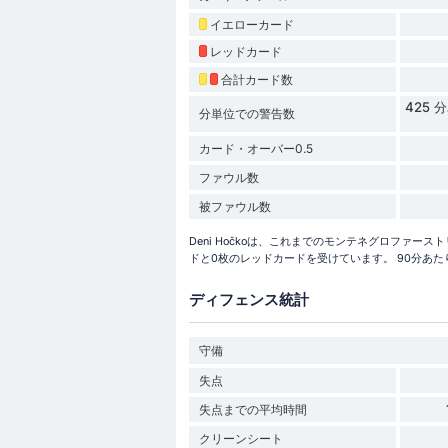
イエローカード
レッドカード
合計カード数
425
分単位での警告数
カード・オーバー0.5
ファウル数
被ファウル数
Deni Hočkoは、これまでのモンテネグロファースト
ドと0枚のレッドカードを受けています。 90分あた
ディフェンス統計
守備
失点
失点までの平均時間
クリーンシート