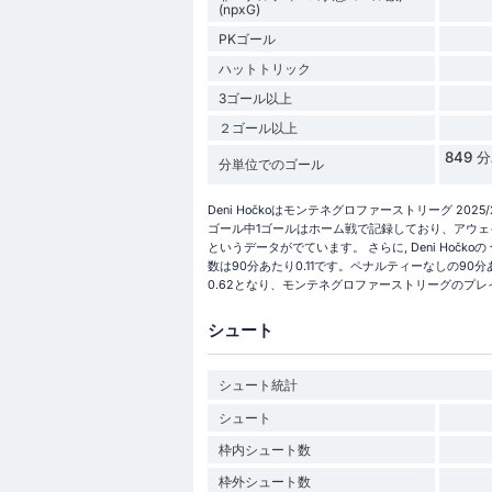
(npxG)
PKゴール
ハットトリック
3ゴール以上
２ゴール以上
849
分単位でのゴール
Deni Hočkoはモンテネグロファーストリーグ 20
ゴール中1ゴールはホーム戦で記録しており、アウェイ戦で
というデータがでています。 さらに, Deni Hočko
数は90分あたり0.11です。ペナルティーなしの90分あた
0.62となり、モンテネグロファーストリーグのプ
シュート
シュート統計
シュート
枠内シュート数
枠外シュート数