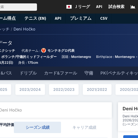
Ｊリーグ
API
試合検索
ーム得点
テニス (EN)
API
プレミアム
CSV
シッチ
/
Deni Hočko
データ
ニクシッチ
代表チーム :
モンテネグロ代表
- ボランチ/守備的ミッドフィールダー
国籍 :
Montenegro
Birthplace :
Montenegro -
年4月22日)
身長 :
175cm
&パス
ドリブル
カード&ファール
守備
PK(ペナルティキ
025
2023/2024
2022/2023
2021/2022
2020/202
Deni
 Deni Hočko
Deni H
2026/
(シーズ
平均評価
シーズン成績
キャリア成績