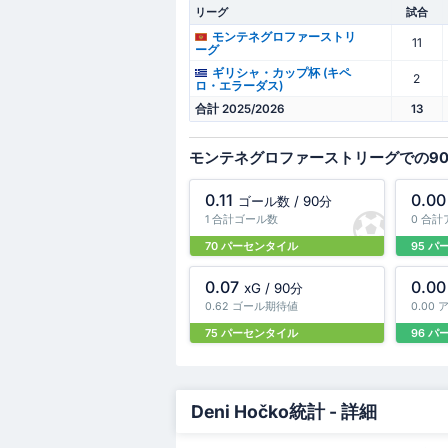
リーグ
試合
モンテネグロファーストリ
11
ーグ
ギリシャ・カップ杯 (キペ
2
ロ・エラーダス)
合計 2025/2026
13
モンテネグロファーストリーグでの9
0.11
0.00
ゴール数 / 90分
1 合計ゴール数
0 合
70 パーセンタイル
95 
0.07
0.00
xG / 90分
0.62 ゴール期待値
0.00
75 パーセンタイル
96 
Deni Hočko統計 - 詳細