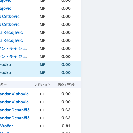
Pajović
0.00
MF
Pajović
0.00
MF
o Ćetković
0.00
MF
o Ćetković
0.00
MF
ja Kecojević
0.00
MF
ja Kecojević
0.00
MF
ン・チャジェノヴィチ
0.00
MF
ン・チャジェノヴィチ
0.00
MF
Hočko
0.00
MF
Hočko
0.00
MF
ダー
ポジション
失点 / 90分
andar Vlahović
0.00
DF
andar Vlahović
0.00
DF
andar Desančić
0.63
DF
andar Desančić
0.63
DF
 Vračar
0.81
DF