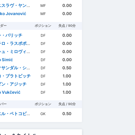
ラヴ・ヤンコヴィッチ
0.00
MF
ko Jovanović
0.00
MF
ダー
ポジション
失点 / 90分
ャ・バリッチ
0.00
DF
ロ・ラスポポヴィッチ
0.00
DF
ュ・ミロヴィッチ
0.00
DF
 Simić
0.00
DF
ンダル・ショフラナツ
0.50
DF
コ・ブラトビッチ
1.00
DF
ダン・アジッチ
1.00
DF
 Vukčević
1.00
DF
パー
ポジション
失点 / 90分
ル・ペトコビッチ
0.50
GK