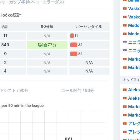
ャ・カップ杯 (キペロ・エラーダス)
Vasko
očko統計
Vasko
Medo 
合計
90分毎
パーセンタイル
Medo 
11
N/A
11
ニコ
849
1試合77分
22
ニコ
9
N/A
22
Marko
2
N/A
N/A
Marko
4
N/A
N/A
ミッドフィ
Aleks
アシスト / 90分
ゴール関与 / 90分
Aleks
Mark
Mark
アレクサ
アレクサ