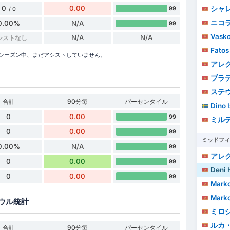
0
0.00
シャレ
99
/ 0
ニコ
0.00%
N/A
99
Vasko
N/A
N/A
シストなし
Fatos
ーグシーズン中、まだアシストしていません。
アレクサ
ブラデ
ステヴ
合計
90分毎
パーセンタイル
Dino 
0
0.00
99
ミルテ
0
0.00
99
ミッドフィ
0.00%
N/A
99
アレクサ
0
0.00
99
Deni 
0
0.00
99
Marko
Marko
ウル統計
ミロシュ
ルカ
合計
90分毎
パーセンタイル