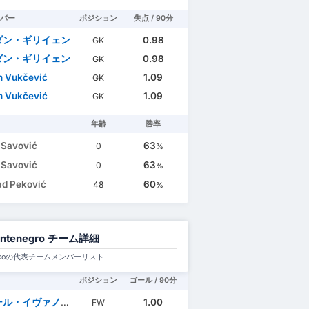
パー
ポジション
失点 / 90分
ダン・ギリイェン
0.98
GK
ダン・ギリイェン
0.98
GK
n Vukčević
1.09
GK
n Vukčević
1.09
GK
年齢
勝率
a Savović
63
0
%
a Savović
63
0
%
ad Peković
60
48
%
ntenegro チーム詳細
Hočkoの代表チームメンバーリスト
ポジション
ゴール / 90分
ル・イヴァノヴィッチ
1.00
FW