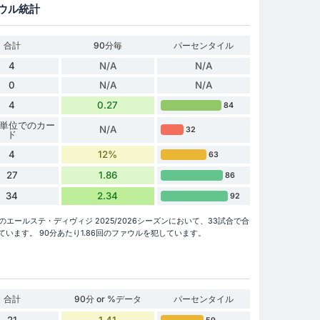
ウル統計
合計
90分毎
パーセンタイル
4
N/A
N/A
0
N/A
N/A
4
0.27
84
 分単位でのカー
N/A
32
ド
4
12%
63
27
1.86
86
34
2.34
92
ónは、これまでのエールステ・ディヴィジ 2025/2026シーズンにおいて、33試合で合
います。 90分あたり1.86回のファウルを犯しています。
合計
90分 or %データ
パーセンタイル
21
1.41