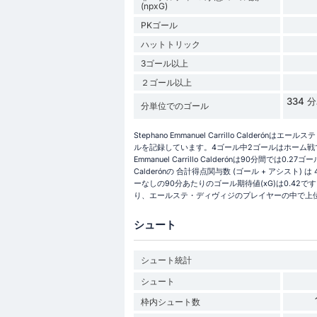
(npxG)
PKゴール
ハットトリック
3ゴール以上
２ゴール以上
334
分単位でのゴール
Stephano Emmanuel Carrillo Calder
ルを記録しています。4ゴール中2ゴールはホーム戦で
Emmanuel Carrillo Calderónは90分間では0.27
Calderónの 合計得点関与数 (ゴール + アシスト
ーなしの90分あたりのゴール期待値(xG)は0.42です。Steph
り、エールステ・ディヴィジのプレイヤーの中で上位
シュート
シュート統計
シュート
枠内シュート数