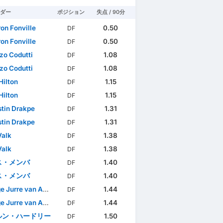
ダー
ポジション
失点 / 90分
on Fonville
0.50
DF
on Fonville
0.50
DF
zo Codutti
1.08
DF
zo Codutti
1.08
DF
Hilton
1.15
DF
Hilton
1.15
DF
tin Drakpe
1.31
DF
tin Drakpe
1.31
DF
alk
1.38
DF
alk
1.38
DF
ス・メンバ
1.40
DF
ス・メンバ
1.40
DF
 Jurre van Aken
1.44
DF
 Jurre van Aken
1.44
DF
ルン・ハードリー
1.50
DF