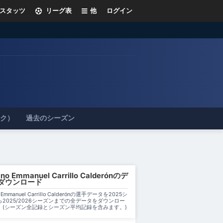
スタッツ
リーグ表
他
ログイン
ック）
過去のシーズン
no Emmanuel Carrillo Calderónのデ
ダウンロード
o Emmanuel Carrillo Calderónの選手データを2025シ
2025/2026シーズンまでの全データをダウンロー
。(シーズン全記録とシーズン平均記録を含みます。)