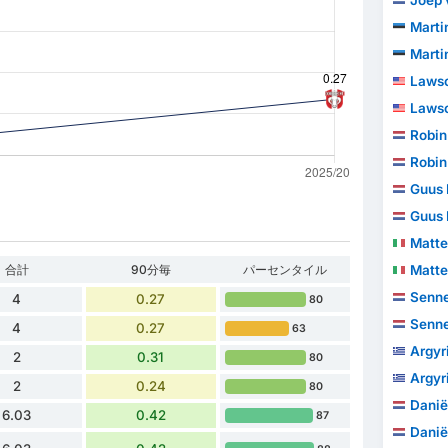
Joep 
Marti
Marti
Lawso
Lawso
Robin
Robin
Guus 
Guus 
Matt
合計
90分毎
パーセンタイル
Matt
Senne
4
0.27
80
Senne
4
0.27
63
Argyr
2
0.31
80
Argyr
2
0.24
80
Danië
6.03
0.42
87
Danië