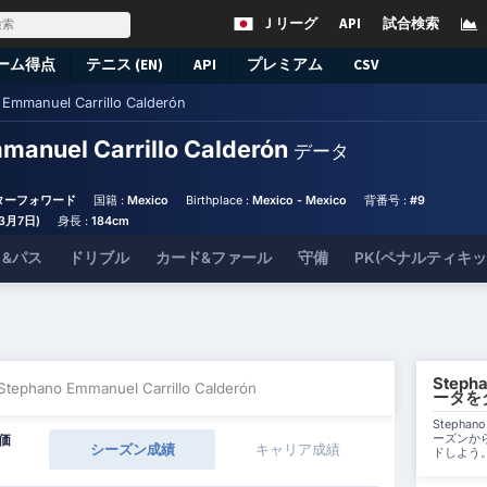
Ｊリーグ
API
試合検索
ーム得点
テニス (EN)
API
プレミアム
CSV
Emmanuel Carrillo Calderón
manuel Carrillo Calderón
データ
ンターフォワード
国籍 :
Mexico
Birthplace :
Mexico - Mexico
背番号 :
#9
年3月7日)
身長 :
184cm
&パス
ドリブル
カード&ファール
守備
PK(ペナルティキ
Stepha
 Stephano Emmanuel Carrillo Calderón
ータを
Stephan
ーズンから
価
シーズン成績
キャリア成績
ドしよう