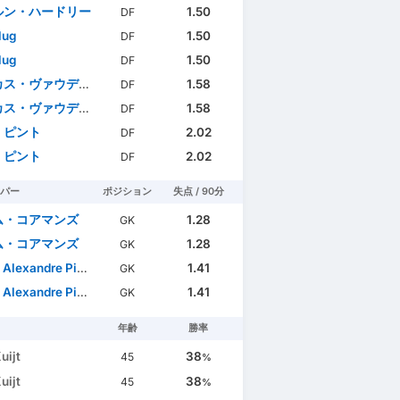
ルン・ハードリー
1.50
DF
lug
1.50
DF
lug
1.50
DF
ス・ヴァウデンバーグ
1.58
DF
ス・ヴァウデンバーグ
1.58
DF
・ピント
2.02
DF
・ピント
2.02
DF
パー
ポジション
失点 / 90分
ム・コアマンズ
1.28
GK
ム・コアマンズ
1.28
GK
exandre Pinto Pereira
1.41
GK
exandre Pinto Pereira
1.41
GK
年齢
勝率
uijt
38
45
%
uijt
38
45
%