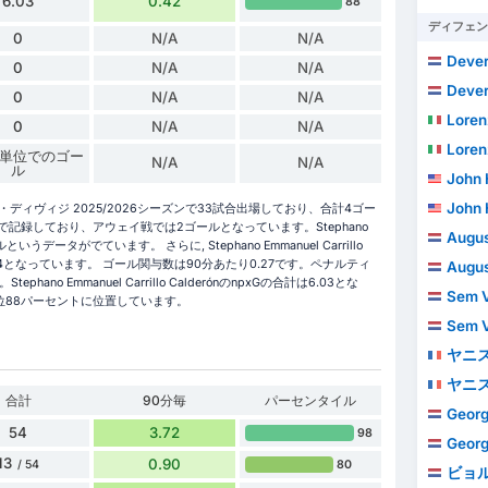
6.03
0.42
88
ディフェン
0
N/A
N/A
Dever
0
N/A
N/A
Dever
0
N/A
N/A
Loren
0
N/A
N/A
Loren
 分単位でのゴー
N/A
N/A
ル
John 
John 
ónはエールステ・ディヴィジ 2025/2026シーズンで33試合出場しており、合計4ゴー
記録しており、アウェイ戦では2ゴールとなっています。Stephano
Augus
ゴールというデータがでています。 さらに, Stephano Emmanuel Carrillo
) は 4となっています。 ゴール関与数は90分あたり0.27です。ペナルティ
Augus
ano Emmanuel Carrillo CalderónのnpxGの合計は6.03とな
Sem V
88パーセントに位置しています。
Sem V
ヤニ
ヤニ
合計
90分毎
パーセンタイル
George
54
3.72
98
George
13
0.90
80
/ 54
ビョ