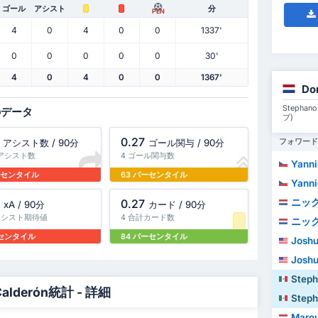
ゴール
アシスト
分
PEN
4
0
4
0
0
1337'
0
0
0
0
0
30'
4
0
4
0
0
1367'
Do
Stephan
のデータ
ブ)
0.27
フォワード
アシスト数 / 90分
ゴール関与 / 90分
計アシスト数
4 ゴール関与数
Yannic
パーセンタイル
63 パーセンタイル
Yannic
ニッ
0.27
xA / 90分
カード / 90分
 アシスト期待値
4 合計カード数
ニッ
ーセンタイル
84 パーセンタイル
Joshu
Joshu
Stephano Em
 Calderón統計 - 詳細
Stephano Em
Marou