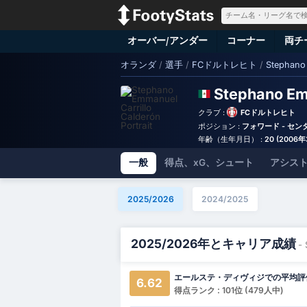
オーバー/アンダー
コーナー
両チ
オランダ
/
選手
/
FCドルトレヒト
/
Stephano 
Stephano Em
クラブ :
FCドルトレヒト
ポジション :
フォワード - セ
年齢（生年月日） :
20 (2006
一般
得点、xG、シュート
アシスト
2025/2026
2024/2025
2025/2026年とキャリア成績
-
エールステ・ディヴィジでの平均評
6.62
得点ランク : 101位 (479人中)