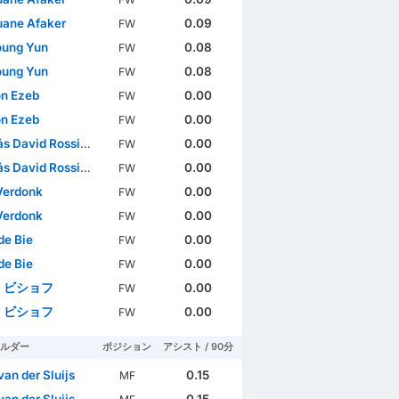
ane Afaker
0.09
FW
oung Yun
0.08
FW
oung Yun
0.08
FW
n Ezeb
0.00
FW
n Ezeb
0.00
FW
David Rossi Marachlian
0.00
FW
David Rossi Marachlian
0.00
FW
Verdonk
0.00
FW
Verdonk
0.00
FW
de Bie
0.00
FW
de Bie
0.00
FW
・ビショフ
0.00
FW
・ビショフ
0.00
FW
ルダー
ポジション
アシスト / 90分
van der Sluijs
0.15
MF