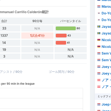
Marou
el Carrillo Calderón統計
Do-Y
Do-Y
合計
90分毎
パーセンタイル
Jayso
33
N/A
80
Jayso
1337
1試合41分
43
Nicolás 
14
N/A
41
Nicolás 
19
N/A
N/A
Sem 
3
N/A
N/A
Sem 
Joey 
アシスト / 90分
ゴール関与 / 90分
Joey 
ノア
ノア
ミッドフィ
Joep 