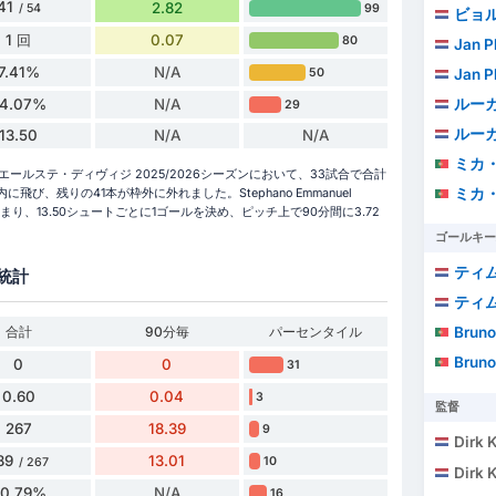
41
2.82
99
/ 54
ビョ
1 回
0.07
80
Jan P
7.41%
N/A
Jan P
50
ルーカ
4.07%
N/A
29
ルーカ
13.50
N/A
N/A
ミカ
ónはこれまでのエールステ・ディヴィジ 2025/2026シーズンにおいて、33試合で合計
ミカ
び、残りの41本が枠外に外れました。Stephano Emmanuel
です。つまり、13.50シュートごとに1ゴールを決め、ピッチ上で90分間に3.72
ゴールキー
ティ
統計
ティ
合計
90分毎
パーセンタイル
Bruno Al
Bruno Al
0
0
31
0.60
0.04
3
監督
267
18.39
9
Dirk K
89
13.01
10
/ 267
Dirk K
70.79%
N/A
16