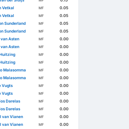
van der Sluijs
0.15
MF
n Vetkal
0.05
MF
n Vetkal
0.05
MF
n Sunderland
0.05
MF
n Sunderland
0.05
MF
 van Asten
0.00
MF
 van Asten
0.00
MF
Huitzing
0.00
MF
Huitzing
0.00
MF
eo Malasomma
0.00
MF
eo Malasomma
0.00
MF
 Vugts
0.00
MF
 Vugts
0.00
MF
ios Darelas
0.00
MF
ios Darelas
0.00
MF
l van Vianen
0.00
MF
l van Vianen
0.00
MF