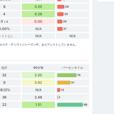
8
0.55
28
4
0.28
25
0
0.00
20
/ 4
0.00%
N/A
21
N/A
N/A
シストなし
erónは、このエールステ・ディヴィジシーズン中、まだアシストしていません。
合計
90分毎
パーセンタイル
32
2.20
75
9
0.62
51
28.12%
N/A
12
36
2.48
2
22
1.51
99