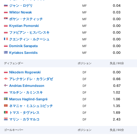
ジャン・ロゲリ
0.04
MF
Wiktor Nowak
0.03
MF
ボヤン・ナスティッチ
0.00
MF
Krystian Pomorski
0.00
MF
ファビアン・ヒスパンスキ
0.00
MF
クエンティン・ルクーシュ
0.00
MF
Dominik Sarapata
0.00
MF
Kyriakos Savvidis
0.00
MF
ディフェンダー
ポジション
失点 / 90分
Nikodem Rogowski
0.00
DF
アレクサンドレ・カランダゼ
0.66
DF
Andrias Edmundsson
0.67
DF
マルチン・カミンスキ
1.02
DF
Marcus Haglind-Sangré
1.06
DF
ネマニャ・ミユシュコビッチ
1.35
DF
トマス・タヴァレス
1.69
DF
マリン・カラマルコ
2.43
DF
ゴールキーパー
ポジション
失点 / 90分