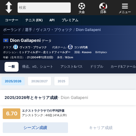
大会
日本
メニュー
コーナー
テニス (EN)
API
プレミアム
ポーランド
/
選手
/
ヴィスワ・プウォツク
/
Dion Gallapeni
Dion Gallapeni
データ
クラブ :
ヴィスワ・プウォツク
代表チーム :
コソボ代表
ポジション :
ミッドフィルダー - 左ミッドフィールダー
国籍 :
Kosovo
Birthplace :
Kosovo - Kosovo
年齢（生年月日） :
21 (2004年12月22日)
身長 :
182cm
一般
得点、xG、シュート
アシスト&パス
ドリブル
カード&ファール
2025/2026
2026/2027
2025
- Dion Gallapeni
2025/2026年とキャリア成績
エクストラクラサでの平均評価
6.70
アシストランク : 46位 (414人中)
シーズン成績
キャリア成績