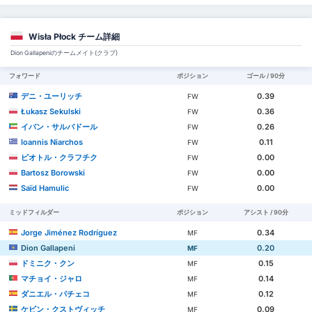
Wisła Płock チーム詳細
Dion Gallapeniのチームメイト(クラブ)
フォワード
ポジション
ゴール / 90分
デニ・ユーリッチ
0.39
FW
Łukasz Sekulski
0.36
FW
イバン・サルバドール
0.26
FW
Ioannis Niarchos
0.11
FW
ピオトル・クラフチク
0.00
FW
Bartosz Borowski
0.00
FW
Saïd Hamulic
0.00
FW
ミッドフィルダー
ポジション
アシスト / 90分
Jorge Jiménez Rodríguez
0.34
MF
Dion Gallapeni
0.20
MF
ドミニク・クン
0.15
MF
マチョイ・ジャロ
0.14
MF
ダニエル・パチェコ
0.12
MF
ケビン・クストヴィッチ
0.09
MF