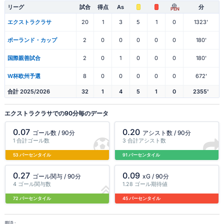
リーグ
試合
得点
As
分
PEN
エクストラクラサ
20
1
3
5
1
0
1323'
ポーランド・カップ
2
0
0
0
0
0
180'
国際親善試合
2
0
1
0
0
0
180'
W杯欧州予選
8
0
0
0
0
0
672'
合計 2025/2026
32
1
4
5
1
0
2355'
エクストラクラサでの90分毎のデータ
0.07
0.20
ゴール数 / 90分
アシスト数 / 90分
1 合計ゴール数
3 合計アシスト数
53 パーセンタイル
91 パーセンタイル
0.27
0.09
ゴール関与 / 90分
xG / 90分
4 ゴール関与数
1.28 ゴール期待値
72 パーセンタイル
45 パーセンタイル
用語 :