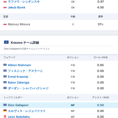
ラファウ・レシチンスキ
0.97
GK
Jakub Burek
4.00
GK
監督
年齢
勝率
Mariusz Misiura
37
0
%
Kosovo チーム詳細
Dion Gallapeniの代表チームメンバーリスト
フォワード
ポジション
ゴール / 90分
Albion Rrahmani
0.65
FW
フィスニック・アスラーニ
0.00
FW
Ermal Krasniqi
0.00
FW
Baton Zabergja
0.00
FW
ダーダン・シャバンハクシャジ
0.00
FW
ミッドフィルダー
ポジション
アシスト / 90分
Dion Gallapeni
0.50
MF
エルヴィス・レジュベツァイ
0.00
MF
Leon Avdullahu
0.00
MF