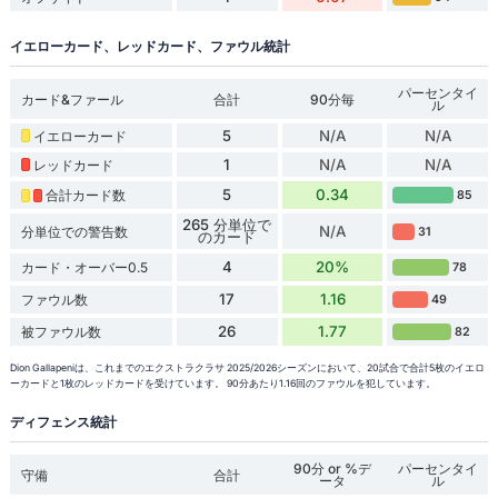
イエローカード、レッドカード、ファウル統計
パーセンタイ
カード&ファール
合計
90分毎
ル
5
N/A
N/A
イエローカード
1
N/A
N/A
レッドカード
5
0.34
合計カード数
85
265 分単位で
N/A
分単位での警告数
31
のカード
4
20%
カード・オーバー0.5
78
17
1.16
ファウル数
49
26
1.77
被ファウル数
82
Dion Gallapeniは、これまでのエクストラクラサ 2025/2026シーズンにおいて、20試合で合計5枚のイエロ
ーカードと1枚のレッドカードを受けています。 90分あたり1.16回のファウルを犯しています。
ディフェンス統計
90分 or %デ
パーセンタイ
守備
合計
ータ
ル