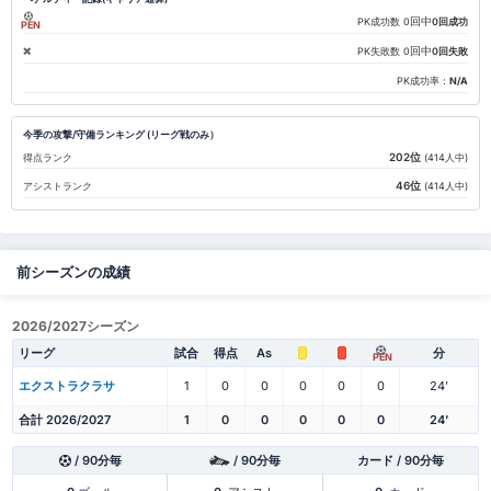
回中
PK成功数
0
0回成功
PEN
回中
PK失敗数
0
0回失敗
PK成功率：
N/A
今季の攻撃/守備ランキング (リーグ戦のみ）
202位
得点ランク
(414人中)
46位
アシストランク
(414人中)
前シーズンの成績
2026/2027シーズン
リーグ
試合
得点
As
分
PEN
エクストラクラサ
1
0
0
0
0
0
24'
合計 2026/2027
1
0
0
0
0
0
24'
/ 90分毎
/ 90分毎
カード / 90分毎