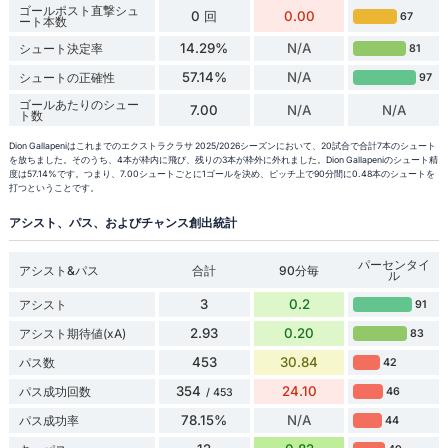
ゴールポスト直撃シュ
0 回
0.00
67
ート本数
14.29%
N/A
シュート決定率
81
57.14%
N/A
シュートの正確性
97
ゴールあたりのシュー
7.00
N/A
N/A
ト数
Dion Gallapeniはこれまでのエクストラクラサ 2025/2026シーズンにおいて、20試合で合計7本のシュート
を放ちました。そのうち、4本が枠内に飛び、残りの3本が枠外に外れました。Dion Gallapeniのシュート精
度は57.14%です。つまり、7.00シュートごとに1ゴールを決め、ピッチ上で90分間に0.48本のシュートを
打つということです。
アシスト、パス、およびチャンス創出統計
パーセンタイ
アシスト&パス
合計
90分毎
ル
3
0.2
アシスト
91
2.93
0.20
アシスト期待値(xA)
83
453
30.84
パス数
42
354
24.10
パス成功回数
46
/ 453
78.15%
N/A
パス成功率
44