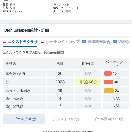
得点
: 得点
As
: アシスト
失点
: 失点
無失
: クリーンシート
PEN
: PKゴール
分
: プレー時間
Dion Gallapeni統計 - 詳細
エクストラクラサ
ポーランド・カップ
国際親善試合
W杯欧
エクストラクラサでのDion Gallapeni統計
パーセンタイ
全試合
合計
90分毎
ル
20
試合数 (MP)
N/A
40
1323
1試合66分
分
48
16
スタメン出場数
N/A
52
4
N/A
途中出場数
N/A
2
N/A
途中交代数
N/A
ゴール / 90分
アシスト / 90分
ゴール関与 / 90分