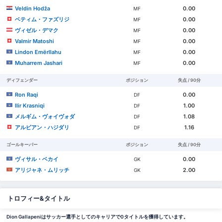
Veldin Hodža
0.00
MF
ベティム・ファズリジ
0.00
MF
ヴィゼル・デマク
0.00
MF
Valmir Matoshi
0.00
MF
Lindon Emërllahu
0.00
MF
Muharrem Jashari
0.00
MF
ディフェンダー
ポジション
失点 / 90分
Ron Raqi
0.00
DF
Ilir Krasniqi
1.00
DF
メルギム・ヴォイヴォダ
1.08
DF
アルビアン・ハジダリ
1.16
DF
ゴールキーパー
ポジション
失点 / 90分
ヴィサル・ベカイ
0.00
GK
アリジャネ・ムリッチ
2.00
GK
トロフィー&タイトル
Dion Gallapeniはサッカー選手としてのキャリアで0タイトルを獲得しています。