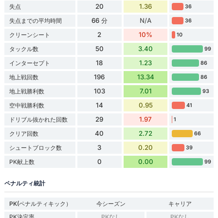
20
1.36
失点
36
66 分
N/A
失点までの平均時間
36
2
10%
クリーンシート
10
50
3.40
タックル数
99
18
1.23
インターセプト
86
196
13.34
地上戦回数
86
103
7.01
地上戦勝利数
93
14
0.95
空中戦勝利数
41
29
1.97
ドリブル抜かれた回数
1
40
2.72
クリア回数
66
3
0.20
シュートブロック数
39
0
0.00
PK献上数
99
ペナルティ統計
PK(ペナルティキック）
今シーズン
キャリア
PK決定率
PKなし
PKなし