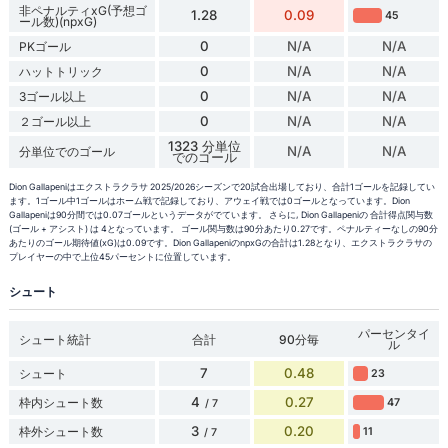
非ペナルティxG(予想ゴ
1.28
0.09
45
ール数)(npxG)
0
N/A
N/A
PKゴール
0
N/A
N/A
ハットトリック
0
N/A
N/A
3ゴール以上
0
N/A
N/A
２ゴール以上
1323 分単位
N/A
N/A
分単位でのゴール
でのゴール
Dion Gallapeniはエクストラクラサ 2025/2026シーズンで20試合出場しており、合計1ゴールを記録してい
ます。1ゴール中1ゴールはホーム戦で記録しており、アウェイ戦では0ゴールとなっています。Dion
Gallapeniは90分間では0.07ゴールというデータがでています。 さらに, Dion Gallapeniの 合計得点関与数
(ゴール + アシスト) は 4となっています。 ゴール関与数は90分あたり0.27です。ペナルティーなしの90分
あたりのゴール期待値(xG)は0.09です。Dion GallapeniのnpxGの合計は1.28となり、エクストラクラサの
プレイヤーの中で上位45パーセントに位置しています。
シュート
パーセンタイ
シュート統計
合計
90分毎
ル
7
0.48
シュート
23
4
0.27
枠内シュート数
47
/ 7
3
0.20
枠外シュート数
11
/ 7