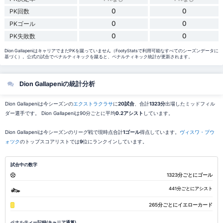
0
0
PK回数
0
0
PKゴール
0
0
PK失敗数
Dion GallapeniはキャリアでまだPKを蹴っていません（FootyStatsで利用可能なすべてのシーズンデータに
基づく）。公式の試合でペナルティキックを蹴ると、ペナルティキック統計が更新されます。
Dion Gallapeniの統計分析
Dion Gallapeniは今シーズンの
エクストラクラサ
に
20試合
、合計
1323分
出場したミッドフィル
ダー選手です。 Dion Gallapeniは90分ごとに平均
0.2アシスト
しています。
Dion Gallapeniは今シーズンのリーグ戦で現時点合計
1ゴール
得点しています。
ヴィスワ・プウ
ォツク
のトップスコアリストでは
9
位にランクインしています。
試合中の数字
1323分ごとにゴール
441分ごとにアシスト
265分ごとにイエローカード
ペナルティー記録(キャリア通算)