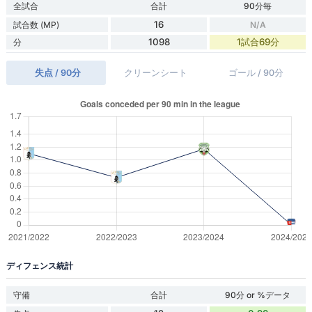
全試合
合計
90分毎
16
試合数 (MP)
N/A
1098
1試合69分
分
失点 / 90分
クリーンシート
ゴール / 90分
ディフェンス統計
守備
合計
90分 or %データ