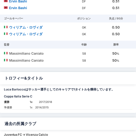
Ervin Bashi
0.51
DF
Ervin Bashi
0.51
DF
ゴールキーパー
ポジション
失点 / 90分
ウィリアム・ロヴィダ
0.50
GK
ウィリアム・ロヴィダ
0.50
GK
監督
年齢
勝率
Massimiliano Caniato
50
58
%
Massimiliano Caniato
50
58
%
トロフィー&タイトル
Luca Barloccoはサッカー選手としてのキャリアで1タイトルを獲得しています。
Coppa Italia Serie C
優勝
1x
2017/2018
準優勝
1x
2014/2015
過去の所属クラブ
Juventus FC -> Vicenza Calcio