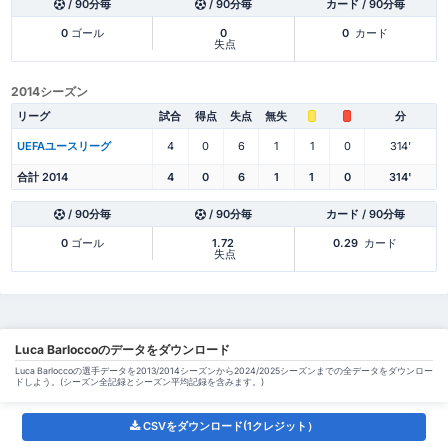
/ 90分毎
/ 90分毎
カード / 90分毎
0
ゴール
0
0
カード
失点
2014シーズン
リーグ
試合
得点
失点
無失
分
UEFAユースリーグ
4
0
6
1
1
0
314'
合計 2014
4
0
6
1
1
0
314'
/ 90分毎
/ 90分毎
カード / 90分毎
0
ゴール
1.72
0.29
カード
失点
Luca Barloccoのデータをダウンロード
Luca Barloccoの選手データを2013/2014シーズンから2024/2025シーズンまでの全データをダウンロー
ドしよう。(シーズン全記録とシーズン平均記録を含みます。)
CSVをダウンロード(1クレジット）