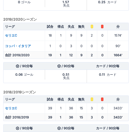
0
ゴール
1.57
0.25
カード
失点
2019/2020シーズン
リーグ
試合
得点
失点
無失
分
セリエC
18
1
9
9
2
0
1574'
コッパ・イタリア
1
0
3
0
0
0
90'
合計 2019/2020
19
1
12
9
2
0
1664'
/ 90分毎
/ 90分毎
カード / 90分毎
0.06
ゴール
0.51
0.11
カード
失点
2018/2019シーズン
リーグ
試合
得点
失点
無失
分
セリエC
39
1
36
15
3
0
3433'
合計 2018/2019
39
1
36
15
3
0
3433'
/ 90分毎
/ 90分毎
カード / 90分毎