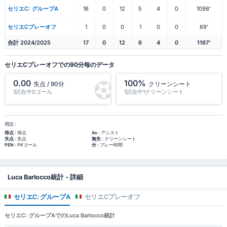
セリエC: グループA
16
0
12
5
4
0
1098'
セリエCプレーオフ
1
0
0
1
0
0
69'
合計 2024/2025
17
0
12
6
4
0
1167'
セリエCプレーオフでの90分毎のデータ
0.00
100%
失点 / 90分
クリーンシート
1試合中0ゴール
1試合中1クリーンシート
用語 :
得点
: 得点
As
: アシスト
失点
: 失点
無失
: クリーンシート
PEN
: PKゴール
分
: プレー時間
Luca Barlocco統計 - 詳細
セリエC: グループA
セリエCプレーオフ
セリエC: グループAでのLuca Barlocco統計