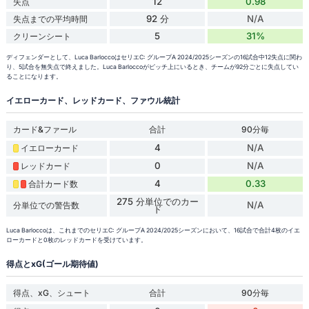
12
0.98
失点
92 分
N/A
失点までの平均時間
5
31%
クリーンシート
ディフェンダーとして、Luca BarloccoはセリエC: グループA 2024/2025シーズンの16試合中12失点に関わ
り、5試合を無失点で終えました。Luca Barloccoがピッチ上にいるとき、チームが92分ごとに失点してい
ることになります。
イエローカード、レッドカード、ファウル統計
カード&ファール
合計
90分毎
4
N/A
イエローカード
0
N/A
レッドカード
4
0.33
合計カード数
275 分単位でのカー
N/A
分単位での警告数
ド
Luca Barloccoは、これまでのセリエC: グループA 2024/2025シーズンにおいて、16試合で合計4枚のイエ
ローカードと0枚のレッドカードを受けています。
得点とxG(ゴール期待値)
得点、xG、シュート
合計
90分毎