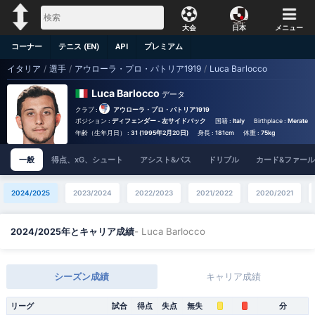
大会
日本
メニュー
コーナー
テニス (EN)
API
プレミアム
イタリア
/
選手
/
アウローラ・プロ・パトリア1919
/
Luca Barlocco
Luca Barlocco
データ
クラブ :
アウローラ・プロ・パトリア1919
ポジション :
ディフェンダー - 左サイドバック
国籍 :
Italy
Birthplace :
Merate - I
年齢（生年月日） :
31 (1995年2月20日)
身長 :
181cm
体重 :
75kg
一般
得点、xG、シュート
アシスト&パス
ドリブル
カード&ファール
2024/2025
2023/2024
2022/2023
2021/2022
2020/2021
- Luca Barlocco
2024/2025年とキャリア成績
シーズン成績
キャリア成績
リーグ
試合
得点
失点
無失
分