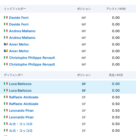
ミッドフィルダー
ポジション
アシスト / 90分
Davide Ferri
0.00
MF
Davide Ferri
0.00
MF
Andrea Mallamo
0.00
MF
Andrea Mallamo
0.00
MF
Amer Mehic
0.00
MF
Amer Mehic
0.00
MF
Christophe Philippe Renault
0.00
MF
Christophe Philippe Renault
0.00
MF
ディフェンダー
ポジション
失点 / 90分
Luca Barlocco
0.00
DF
Luca Barlocco
0.00
DF
Raffaele Alcibiade
0.50
DF
Raffaele Alcibiade
0.50
DF
Leonardo Piran
0.50
DF
Leonardo Piran
0.50
DF
ルカ・コッコロ
0.50
DF
ルカ・コッコロ
0.50
DF