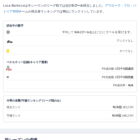
Luca Barloccoは今シーズンのリーグ戦では合計
0ゴール
得点しました。
アウローラ・プロ・パ
トリア1919
チームの得点者ランキングでは
11
位にランクインしています。
試合中の数字
ごとにゴールを挙げます。
平均して
N/A (ゴールなし)
アシストなし
カードなし
ペナルティー記録(キャリア通算)
回中
PK成功数
0
0回成功
PEN
回中
PK失敗数
0
0回失敗
PK成功率：
N/A
今季の攻撃/守備ランキング (リーグ戦のみ）
N/A位
得点ランク
(91人中)
N/A位
守備ランク
(46人中)
前シーズンの成績