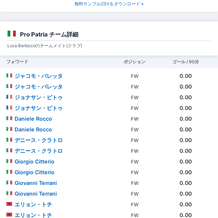
無料サンプルCSVをダウンロード »
Pro Patria チーム詳細
Luca Barloccoのチームメイト(クラブ)
フォワード
ポジション
ゴール / 90分
ジャコモ・バレッタ
0.00
FW
ジャコモ・バレッタ
0.00
FW
ジョナサン・ピトゥ
0.00
FW
ジョナサン・ピトゥ
0.00
FW
Daniele Rocco
0.00
FW
Daniele Rocco
0.00
FW
デニース・クラトロ
0.00
FW
デニース・クラトロ
0.00
FW
Giorgio Citterio
0.00
FW
Giorgio Citterio
0.00
FW
Giovanni Terrani
0.00
FW
Giovanni Terrani
0.00
FW
エリョン・トチ
0.00
FW
エリョン・トチ
0.00
FW