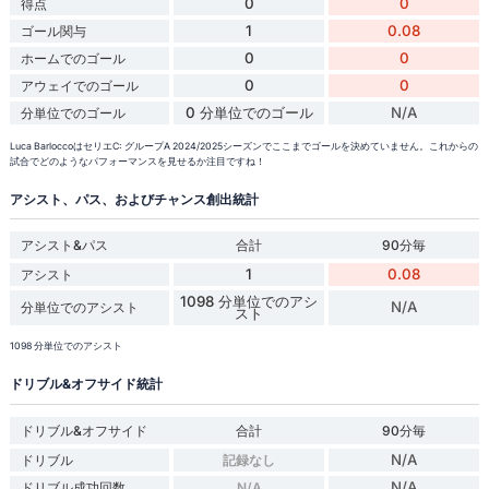
0
0
得点
1
0.08
ゴール関与
0
0
ホームでのゴール
0
0
アウェイでのゴール
0 分単位でのゴール
N/A
分単位でのゴール
Luca BarloccoはセリエC: グループA 2024/2025シーズンでここまでゴールを決めていません。これからの
試合でどのようなパフォーマンスを見せるか注目ですね！
アシスト、パス、およびチャンス創出統計
アシスト&パス
合計
90分毎
1
0.08
アシスト
1098 分単位でのアシ
N/A
分単位でのアシスト
スト
1098 分単位でのアシスト
ドリブル&オフサイド統計
ドリブル&オフサイド
合計
90分毎
N/A
ドリブル
記録なし
N/A
ドリブル成功回数
N/A