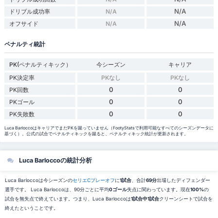
N/A
ドリブル成功率
N/A
N/A
オフサイド
N/A
ペナルティ統計
PK(ペナルティキック）
今シーズン
キャリア
PK決定率
PKなし
PKなし
0
0
PK回数
0
0
PKゴール
0
0
PK失敗数
Luca BarloccoはキャリアでまだPKを蹴っていません（FootyStatsで利用可能なすべてのシーズンデータに
基づく）。公式の試合でペナルティキックを蹴ると、ペナルティキック統計が更新されます。
Luca Barloccoの統計分析
Luca Barloccoは今シーズンの
セリエCプレーオフ
に
1試合
、合計
69分
出場したディフェンダー
選手です。 Luca Barloccoは、90分ごとに平均
0ゴール
失点に関わっています。現在
100%
の
試合を無失点で終えています。つまり、Luca Barloccoは
1試合中1試合
クリーンシートで試合を
終えたということです。