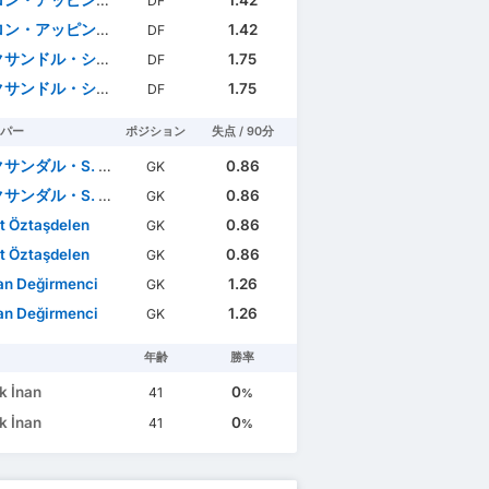
DF
ン・アッピンダンゴエ
1.42
DF
サンドル・シロタ
1.75
DF
サンドル・シロタ
1.75
DF
パー
ポジション
失点 / 90分
ダル・S. ヨヴァノヴィッチ
0.86
GK
ダル・S. ヨヴァノヴィッチ
0.86
GK
t Öztaşdelen
0.86
GK
t Öztaşdelen
0.86
GK
n Değirmenci
1.26
GK
n Değirmenci
1.26
GK
年齢
勝率
k İnan
0
41
%
k İnan
0
41
%