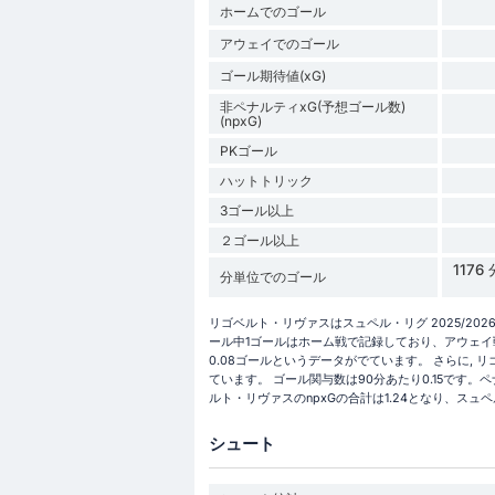
ホームでのゴール
アウェイでのゴール
ゴール期待値(xG)
非ペナルティxG(予想ゴール数)
(npxG)
PKゴール
ハットトリック
3ゴール以上
２ゴール以上
117
分単位でのゴール
リゴベルト・リヴァスはスュペル・リグ 2025/20
ール中1ゴールはホーム戦で記録しており、アウェイ
0.08ゴールというデータがでています。 さらに, リゴ
ています。 ゴール関与数は90分あたり0.15です。ペ
ルト・リヴァスのnpxGの合計は1.24となり、ス
シュート