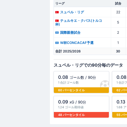
リーグ
試合
22
スュペル・リグ
テュルキエ・クパス(トルコ
5
杯)
2
国際親善試合
1
W杯CONCACAF予選
合計 2025/2026
30
スュペル・リグでの90分毎のデータ
0.08
0.08
ゴール数 / 90分
1 合計ゴール数
1 合
60 パーセンタイル
62 
0.09
0.13
xG / 90分
1.24 ゴール期待値
1.68
48 パーセンタイル
55 