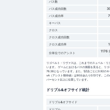
パス数
3
パス成功回数
パス成功率
キーパス
クロス
クロス成功回数
クロス成功率
117
分単位でのアシスト
リゴベルト・リヴァスは、これまでのスュペル・リグ 2
います。 ゲームにおけるパスの側面を見ると、リゴ
76.38となっています。また、1試合ごとに0.9
xA（アシスト期待値）は90分あたり0.13です。
パーセント以上に位置しています。
ドリブル&オフサイド統計
ドリブル&オフサイド
ドリブル