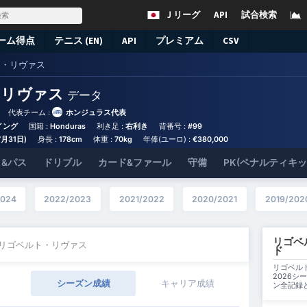
Ｊリーグ
API
試合検索
ーム得点
テニス (EN)
API
プレミアム
CSV
ト・リヴァス
・リヴァス
データ
代表チーム :
ホンジュラス代表
イング
国籍 :
Honduras
利き足 :
右利き
背番号 :
#99
7月31日)
身長 :
178cm
体重 :
70kg
年俸(ユーロ) :
€380,000
&パス
ドリブル
カード&ファール
守備
PK(ペナルティキ
2024
2022/2023
2021/2022
2020/2021
2019/202
リゴベ
 リゴベルト・リヴァス
ド
リゴベルト
2026
シーズン成績
キャリア成績
ン全記録