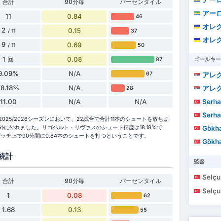
合計
90分毎
パーセンタイル
アーロ
11
0.84
46
オレク
2
0.15
37
/ 11
オレク
9
0.69
50
/ 11
1 回
0.08
87
ゴールキー
9.09%
N/A
67
アレクサン
18.18%
N/A
アレクサン
28
11.00
N/A
N/A
Serha
Serha
25/2026シーズンにおいて、22試合で合計11本のシュートを放ちま
に外れました。リゴベルト・リヴァスのシュート精度は18.18%で
Gökha
ピッチ上で90分間に0.84本のシュートを打つということです。
Gökha
統計
監督
Selçu
合計
90分毎
パーセンタイル
Selçu
1
0.08
62
1.68
0.13
55