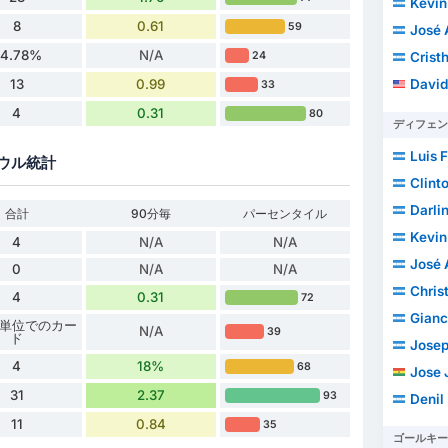
Kevin
8
0.61
59
José Al
34.78%
N/A
Crist
24
David
13
0.99
33
4
0.31
80
ディフェン
Luis 
ウル統計
Clinto
Darlin J
合計
90分毎
パーセンタイル
Kevin Josué
4
N/A
N/A
José 
0
N/A
N/A
Christophe
4
0.31
72
Giancar
 分単位でのカー
N/A
39
ド
Josep
4
18%
68
Jose Jul
31
2.37
93
Denil
11
0.84
35
ゴールキー