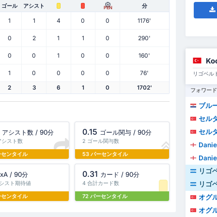
ゴール
アシスト
分
PEN
1
1
4
0
0
1176'
0
2
1
1
0
290'
0
0
1
0
0
160'
Ko
1
0
0
0
0
76'
リゴベル
2
3
6
1
0
1702'
フォワード
ブルー
セル
0.15
セル
アシスト数 / 90分
ゴール関与 / 90分
計アシスト数
2 ゴール関与数
Danie
パーセンタイル
53 パーセンタイル
Danie
リゴ
0.31
xA / 90分
カード / 90分
リゴ
 アシスト期待値
4 合計カード数
パーセンタイル
72 パーセンタイル
オグル
オグル