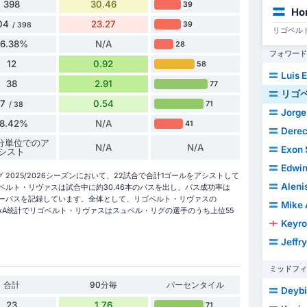
398
30.46
39
Ho
04
23.27
39
/ 398
リゴベル
76.38%
N/A
28
フォワード
12
0.92
58
Luis Enr
38
2.91
77
リゴ
7
0.54
71
/ 38
Jorge Re
18.42%
N/A
41
Dere
6 分単位でのア
N/A
N/A
Exon Sa
シスト
Edwin
025/2026シーズンにおいて、22試合で合計1ゴールをアシストして
Aleni
ベルト・リヴァスは試合中に約30.46本のパスを出し、パス成功率は
2のキーパスを記録しています。全体として、リゴベルト・リヴァスの
Mike And
このxA統計でリゴベルト・リヴァスはスュペル・リグの選手のうち上位55
Keyro
Jeffry E
ミッドフィ
合計
90分毎
パーセンタイル
Deybi
23
1.76
71