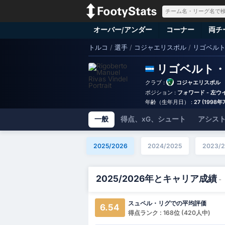
オーバー/アンダー
コーナー
両チ
トルコ
/
選手
/
コジャエリスポル
/
リゴベル
リゴベルト
クラブ :
コジャエリスポル
ポジション :
フォワード - 左ウ
年齢（生年月日） :
27 (1998年
一般
得点、xG、シュート
アシスト
2025/2026
2024/2025
2023/
2025/2026年とキャリア成績
-
スュペル・リグでの平均評価
6.54
得点ランク : 168位 (420人中)