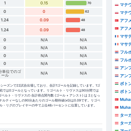
1
0.15
70
マテ
0
0
62
マテ
1.24
0.09
アフ
48
アフ
1.24
0.09
48
マサ
0
N/A
N/A
マサ
0
N/A
N/A
フルボ
0
N/A
N/A
フルボ
0
N/A
N/A
アンファ
6 分単位でのゴ
N/A
N/A
ール
アンファ
ボト
26シーズンで22試合出場しており、合計1ゴールを記録しています。1ゴ
戦では0ゴールとなっています。リゴベルト・リヴァスは90分間では
ボト
ベルト・リヴァスの 合計得点関与数 (ゴール + アシスト) は 2となっ
Muha
ナルティーなしの90分あたりのゴール期待値(xG)は0.09です。リゴベ
ュペル・リグのプレイヤーの中で上位48パーセントに位置しています。
Muha
ター
ター
アーロ