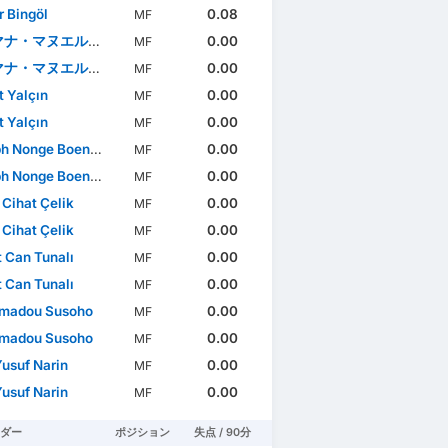
r Bingöl
0.08
MF
ナ・マヌエル・ショウ
0.00
MF
ナ・マヌエル・ショウ
0.00
MF
 Yalçın
0.00
MF
 Yalçın
0.00
MF
h Nonge Boende
0.00
MF
h Nonge Boende
0.00
MF
 Cihat Çelik
0.00
MF
 Cihat Çelik
0.00
MF
 Can Tunalı
0.00
MF
 Can Tunalı
0.00
MF
madou Susoho
0.00
MF
madou Susoho
0.00
MF
Yusuf Narin
0.00
MF
Yusuf Narin
0.00
MF
ダー
ポジション
失点 / 90分