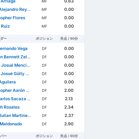
 Arriaga
0.63
MF
ejandro Reyes Cerna
0.00
MF
hopher Flores
0.00
MF
 Ruiz
0.00
MF
ダー
ポジション
失点 / 90分
Fernando Vega
0.00
DF
n Bennett Zelaya
0.00
DF
osué Mencia Hernández
0.00
DF
 Güity Marín Güity Marín
0.00
DF
Aguilera
0.00
DF
r Aarón Meléndez Suazo
2.00
DF
los Sacaza Murillo
2.13
DF
h Rosales
2.34
DF
ian Martinez Crisanto
2.37
DF
 Maldonado
2.90
DF
パー
ポジション
失点 / 90分