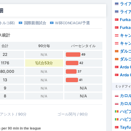
ライアン・イ
細
ライアン・イ
Furka
トルコ杯)
国際親善試合
W杯CONCACAF予選
Furka
ス統計
キャ
キャ
合計
90分毎
パーセンタイル
ダル
22
N/A
49
ダル
1176
1試合53分
42
Arda 
380,000
N/A
37
Arda 
13
N/A
41
ミッドフィ
9
N/A
N/A
カロ
8
N/A
N/A
カロ
ハビ
アシスト / 90分
ゴール関与 / 90分
ハビ
Tayfu