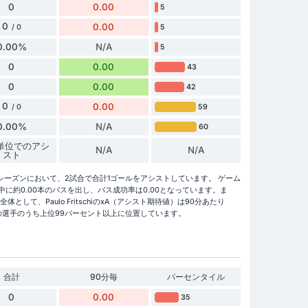
0
0.00
5
0
0.00
5
/ 0
0.00%
N/A
5
0
0.00
43
0
0.00
42
0
0.00
59
/ 0
0.00%
N/A
60
分単位でのアシ
N/A
N/A
スト
25/2026シーズンにおいて、2試合で合計1ゴールをアシストしています。 ゲーム
は試合中に約0.00本のパスを出し、パス成功率は0.00となっています。ま
として、Paulo FritschiのxA（アシスト期待値）は90分あたり
3. リーガの選手のうち上位99パーセント以上に位置しています。
合計
90分毎
パーセンタイル
0
0.00
35