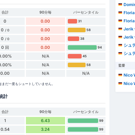
Domin
合計
90分毎
パーセンタイル
Floria
Floria
0
0.00
31
Jerik
0
0.00
58
/ 0
Jerik
0
0.00
38
/ 0
シュテ
0 回
0.00
94
シュテ
0.00%
N/A
45
0.00%
N/A
58
監督
0.00
N/A
N/A
Nico 
Nico 
6シーズンではまだ一度もシュートしていません。
統計
合計
90分毎
パーセンタイル
1
6.43
99
0.54
3.24
99