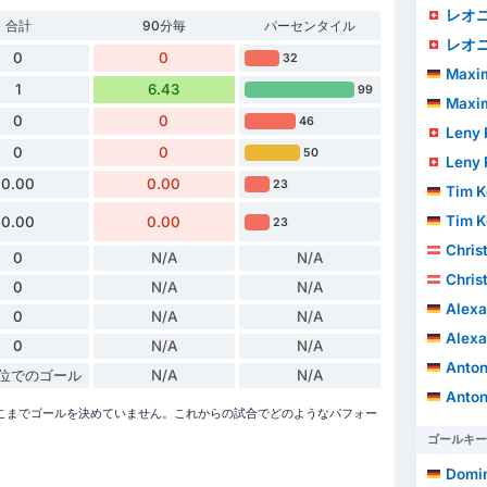
レオニ
合計
90分毎
パーセンタイル
レオニ
0
0
32
Maximili
1
6.43
99
Maximili
0
0
46
Leny
0
0
50
Leny
0.00
0.00
23
Tim K
Tim K
0.00
0.00
23
Chris
0
N/A
N/A
Chris
0
N/A
N/A
Alexa
0
N/A
N/A
Alexa
0
N/A
N/A
Anton
単位でのゴール
N/A
N/A
Anton
26シーズンでここまでゴールを決めていません。これからの試合でどのようなパフォー
ゴールキー
Domin