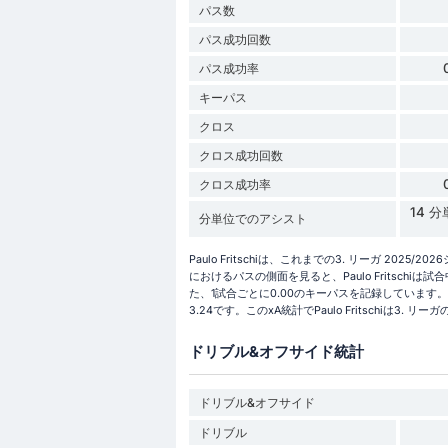
パス数
パス成功回数
パス成功率
キーパス
クロス
クロス成功回数
クロス成功率
14 
分単位でのアシスト
Paulo Fritschiは、これまでの3. リーガ 20
におけるパスの側面を見ると、Paulo Fritschi
た、1試合ごとに0.00のキーパスを記録しています。全体
3.24です。このxA統計でPaulo Fritschiは
ドリブル&オフサイド統計
ドリブル&オフサイド
ドリブル