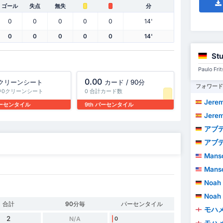
ゴール
失点
無失
分
0
0
0
0
0
14'
0
0
0
0
0
14'
St
Paulo 
0.00
クリーンシート
カード / 90分
フォワード
中0クリーンシート
0 合計カード数
Jeremy A
パーセンタイル
9th パーセンタイル
Jeremy A
アブデネゴ
アブデネゴ
Manso
Manso
Noah 
Noah 
合計
90分毎
パーセンタイル
モハ
2
N/A
0
モハ