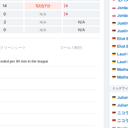
14
1試合7分
0
Jorda
0
N/A
0
Jorda
2
N/A
N/A
Justi
0
N/A
N/A
Justi
Eliot 
Eliot 
クリーンシート
ゴール / 90分
Lauri
Lauri
Mathe
Mathe
ミッドフィ
Julia
Julia
ニコ
ニコ