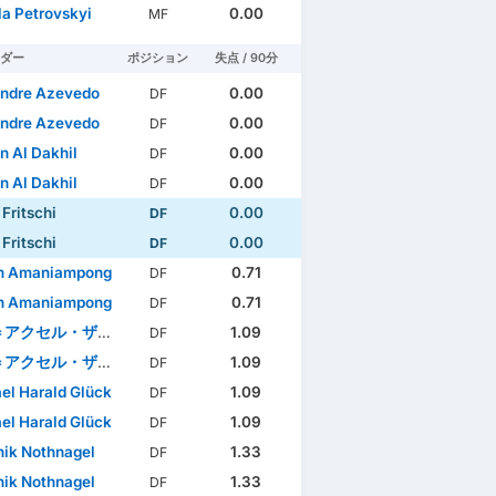
a Petrovskyi
0.00
MF
ダー
ポジション
失点 / 90分
ndre Azevedo
0.00
DF
ndre Azevedo
0.00
DF
 Al Dakhil
0.00
DF
 Al Dakhil
0.00
DF
Fritschi
0.00
DF
Fritschi
0.00
DF
n Amaniampong
0.71
DF
n Amaniampong
0.71
DF
アクセル・ザガドゥ
1.09
DF
アクセル・ザガドゥ
1.09
DF
el Harald Glück
1.09
DF
el Harald Glück
1.09
DF
ik Nothnagel
1.33
DF
ik Nothnagel
1.33
DF