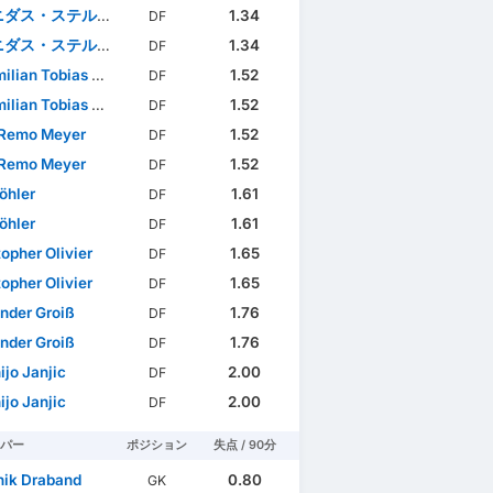
ダス・ステルギウ
1.34
DF
ダス・ステルギウ
1.34
DF
an Tobias Herwerth
1.52
DF
an Tobias Herwerth
1.52
DF
 Remo Meyer
1.52
DF
 Remo Meyer
1.52
DF
öhler
1.61
DF
öhler
1.61
DF
topher Olivier
1.65
DF
topher Olivier
1.65
DF
nder Groiß
1.76
DF
nder Groiß
1.76
DF
ijo Janjic
2.00
DF
ijo Janjic
2.00
DF
パー
ポジション
失点 / 90分
ik Draband
0.80
GK