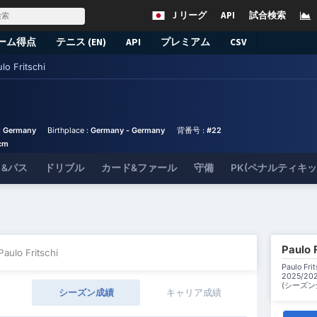
Ｊリーグ
API
試合検索
ーム得点
テニス (EN)
API
プレミアム
CSV
lo Fritschi
:
Germany
Birthplace :
Germany - Germany
背番号 :
#22
cm
&パス
ドリブル
カード&ファール
守備
PK(ペナルティキ
Paul
Paulo Fritschi
Paulo 
2025/
(シーズ
シーズン成績
キャリア成績