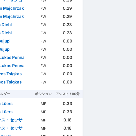
FW
n Majchrzak
0.29
FW
n Majchrzak
0.29
FW
n Diehl
0.23
FW
n Diehl
0.23
FW
Bujupi
0.00
FW
Bujupi
0.00
FW
 Lukas Penna
0.00
FW
 Lukas Penna
0.00
FW
os Tsigkas
0.00
FW
os Tsigkas
0.00
FW
ルダー
ポジション
アシスト / 90分
n Lüers
0.33
MF
n Lüers
0.33
MF
ラス・セッサ
0.18
MF
ラス・セッサ
0.18
MF