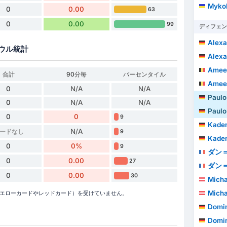
Mykol
0
0.00
63
0
0.00
99
ディフェン
Alexa
ウル統計
Alexa
Ameen
合計
90分毎
パーセンタイル
Ameen
0
N/A
N/A
Paulo 
0
N/A
N/A
Paulo 
0
0
9
Kade
N/A
ードなし
9
Kade
0
0%
9
ダン＝
0
0.00
27
ダン＝
0
0.00
30
Micha
Micha
で警告（イエローカードやレッドカード）を受けていません。
Domin
Domin