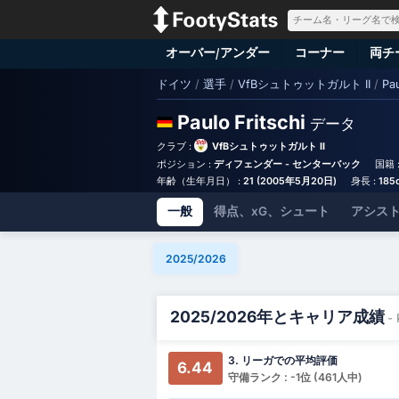
オーバー/アンダー
コーナー
両チ
ドイツ
/
選手
/
VfBシュトゥットガルト II
/
Pau
Paulo Fritschi
データ
クラブ :
VfBシュトゥットガルト II
ポジション :
ディフェンダー - センターバック
国籍 
年齢（生年月日） :
21 (2005年5月20日)
身長 :
185
一般
得点、xG、シュート
アシスト
2025/2026
2025/2026年とキャリア成績
- 
3. リーガでの平均評価
6.44
守備ランク : -1位 (461人中)