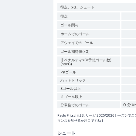
得点、xG、シュート
得点
ゴール関与
ホームでのゴール
アウェイでのゴール
ゴール期待値(xG)
非ペナルティxG(予想ゴール数)
(npxG)
PKゴール
ハットトリック
3ゴール以上
２ゴール以上
0 分
分単位でのゴール
Paulo Fritschiは3. リーガ 2025/20
マンスを見せるか注目ですね！
シュート