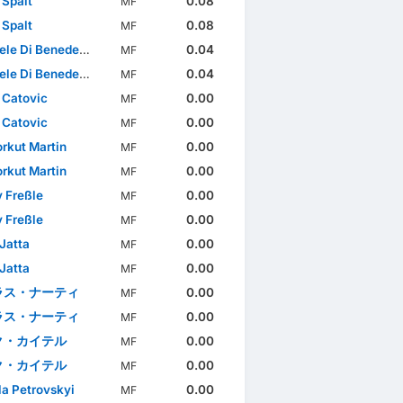
 Spalt
0.08
MF
 Spalt
0.08
MF
e Di Benedetto
0.04
MF
e Di Benedetto
0.04
MF
 Catovic
0.00
MF
 Catovic
0.00
MF
orkut Martin
0.00
MF
orkut Martin
0.00
MF
 Freßle
0.00
MF
 Freßle
0.00
MF
Jatta
0.00
MF
Jatta
0.00
MF
ラス・ナーティ
0.00
MF
ラス・ナーティ
0.00
MF
ク・カイテル
0.00
MF
ク・カイテル
0.00
MF
a Petrovskyi
0.00
MF