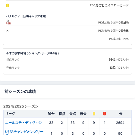
250分ごとにイエローカード
ペナルティー記録(キャリア通算)
回中
PK成功数
0
0回成功
PEN
回中
PK失敗数
0
0回失敗
PK成功率：
N/A
今季の攻撃/守備ランキング (リーグ戦のみ）
63位
得点ランク
(479人中)
13位
守備ランク
(196人中)
前シーズンの成績
2024/2025シーズン
リーグ
試合
得点
失点
無失
分
エールステ・ディヴィジ
32
2
33
9
9
1
2694'
UEFAチャンピオンズリー
1
0
3
0
0
0
90'