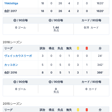
Ykkösliiga
18
0
26
4
2
0
1620'
合計 2017
18
0
26
4
2
0
1620'
/ 90分毎
/ 90分毎
カード / 90分毎
0
ゴール
1.44
0.11
カード
失点
2016シーズン
リーグ
試合
得点
失点
無失
分
ヴェイッカウスリーガ
3
0
0
1
0
0
24'
カッコネン
5
0
5
0
3
1
342'
合計 2016
8
0
5
1
3
1
366'
/ 90分毎
/ 90分毎
カード / 90分毎
0
ゴール
0
0
カード
失点
2015シーズン
リーグ
試合
得点
失点
無失
分