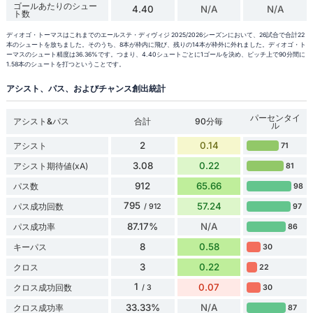
ゴールあたりのシュー
4.40
N/A
N/A
ト数
ディオゴ・トーマスはこれまでのエールステ・ディヴィジ 2025/2026シーズンにおいて、26試合で合計22
本のシュートを放ちました。そのうち、8本が枠内に飛び、残りの14本が枠外に外れました。ディオゴ・ト
ーマスのシュート精度は36.36%です。つまり、4.40シュートごとに1ゴールを決め、ピッチ上で90分間に
1.58本のシュートを打つということです。
アシスト、パス、およびチャンス創出統計
パーセンタイ
アシスト&パス
合計
90分毎
ル
2
0.14
アシスト
71
3.08
0.22
アシスト期待値(xA)
81
912
65.66
パス数
98
795
57.24
パス成功回数
97
/ 912
87.17%
N/A
パス成功率
86
8
0.58
キーパス
30
3
0.22
クロス
22
1
0.07
クロス成功回数
30
/ 3
33.33%
N/A
クロス成功率
87