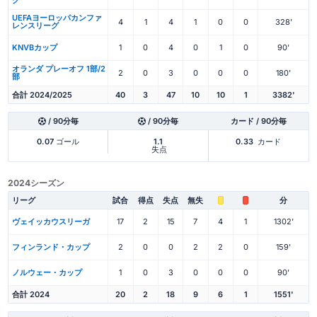
グ
UEFAヨーロッパカンファ
4
1
4
1
0
0
328'
レンスリーグ
KNVBカップ
1
0
4
0
1
0
90'
オランダ プレーオフ 1部/2
2
0
3
0
0
0
180'
部
合計 2024/2025
40
3
47
10
10
1
3382'
/ 90分毎
/ 90分毎
カード / 90分毎
0.07
ゴール
1.1
0.33
カード
失点
2024シーズン
リーグ
試合
得点
失点
無失
分
ヴェイッカウスリーガ
17
2
15
7
4
1
1302'
フィンランド・カップ
2
0
0
2
2
0
159'
ノルウェー・カップ
1
0
3
0
0
0
90'
合計 2024
20
2
18
9
6
1
1551'