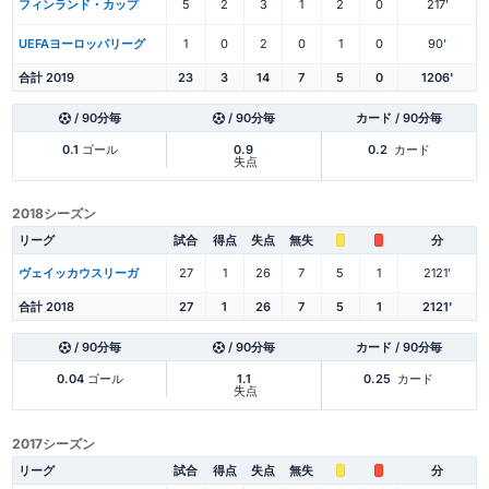
フィンランド・カップ
5
2
3
1
2
0
217'
UEFAヨーロッパリーグ
1
0
2
0
1
0
90'
合計 2019
23
3
14
7
5
0
1206'
/ 90分毎
/ 90分毎
カード / 90分毎
0.1
ゴール
0.9
0.2
カード
失点
2018シーズン
リーグ
試合
得点
失点
無失
分
ヴェイッカウスリーガ
27
1
26
7
5
1
2121'
合計 2018
27
1
26
7
5
1
2121'
/ 90分毎
/ 90分毎
カード / 90分毎
0.04
ゴール
1.1
0.25
カード
失点
2017シーズン
リーグ
試合
得点
失点
無失
分