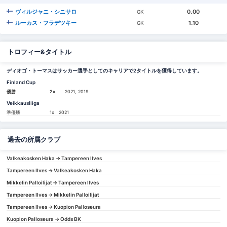
ヴィルジャニ・シニサロ
0.00
GK
ルーカス・フラデツキー
1.10
GK
トロフィー&タイトル
ディオゴ・トーマスはサッカー選手としてのキャリアで2タイトルを獲得しています。
Finland Cup
優勝
2x
2021, 2019
Veikkausliiga
準優勝
1x
2021
過去の所属クラブ
Valkeakosken Haka -> Tampereen Ilves
Tampereen Ilves -> Valkeakosken Haka
Mikkelin Palloilijat -> Tampereen Ilves
Tampereen Ilves -> Mikkelin Palloilijat
Tampereen Ilves -> Kuopion Palloseura
Kuopion Palloseura -> Odds BK