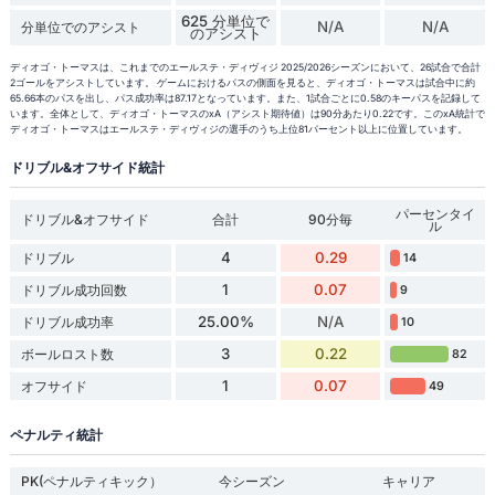
625 分単位で
N/A
N/A
分単位でのアシスト
のアシスト
ディオゴ・トーマスは、これまでのエールステ・ディヴィジ 2025/2026シーズンにおいて、26試合で合計
2ゴールをアシストしています。 ゲームにおけるパスの側面を見ると、ディオゴ・トーマスは試合中に約
65.66本のパスを出し、パス成功率は87.17となっています。また、1試合ごとに0.58のキーパスを記録して
います。全体として、ディオゴ・トーマスのxA（アシスト期待値）は90分あたり0.22です。このxA統計で
ディオゴ・トーマスはエールステ・ディヴィジの選手のうち上位81パーセント以上に位置しています。
ドリブル&オフサイド統計
パーセンタイ
ドリブル&オフサイド
合計
90分毎
ル
4
0.29
ドリブル
14
1
0.07
ドリブル成功回数
9
25.00%
N/A
ドリブル成功率
10
3
0.22
ボールロスト数
82
1
0.07
オフサイド
49
ペナルティ統計
PK(ペナルティキック）
今シーズン
キャリア