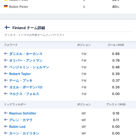
Robin Peter
80
0
%
Finland チーム詳細
ディオゴ・トーマスの代表チームメンバーリスト
フォワード
ポジション
ゴール / 90分
ダニエル・ホーカンス
0.86
FW
オリバー・アントマン
0.79
FW
ベンジャミン・シェルマン
0.48
FW
Robert Taylor
0.39
FW
テーム・プッキ
0.37
FW
ヨエル・ポーヤンパロ
0.26
FW
マルクス・フォルス
0.00
FW
ミッドフィルダー
ポジション
アシスト / 90分
Rasmus Schüller
0.16
MF
グレン・カマラ
0.11
MF
Robin Lod
0.00
MF
カーン・カイリネン
0.00
MF