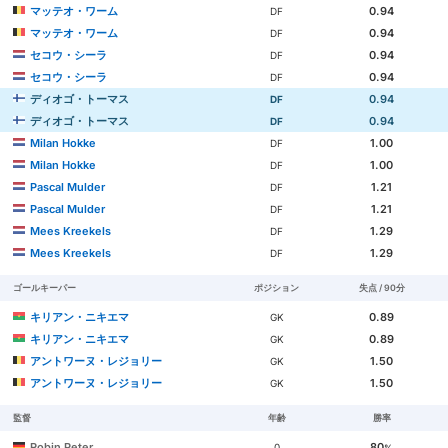
マッテオ・ワーム
0.94
DF
マッテオ・ワーム
0.94
DF
セコウ・シーラ
0.94
DF
セコウ・シーラ
0.94
DF
ディオゴ・トーマス
0.94
DF
ディオゴ・トーマス
0.94
DF
Milan Hokke
1.00
DF
Milan Hokke
1.00
DF
Pascal Mulder
1.21
DF
Pascal Mulder
1.21
DF
Mees Kreekels
1.29
DF
Mees Kreekels
1.29
DF
ゴールキーパー
ポジション
失点 / 90分
キリアン・ニキエマ
0.89
GK
キリアン・ニキエマ
0.89
GK
アントワーヌ・レジョリー
1.50
GK
アントワーヌ・レジョリー
1.50
GK
監督
年齢
勝率
Robin Peter
80
0
%