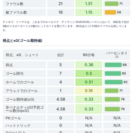
21
1.51
ファウル数
71
16
1.15
被ファウル数
58
ディオゴ・トーマスは、これまでのエールステ・ディヴィジ 2025/2026シーズンにおいて、26試合で合計
5枚のイエローカードと0枚のレッドカードを受けています。 90分あたり1.51回のファウルを犯していま
す。
得点とxG(ゴール期待値)
パーセンタイ
得点、xG、シュート
合計
90分毎
ル
5
0.36
得点
88
7
0.5
ゴール関与
85
4
0.51
ホームでのゴール
92
1
0.16
アウェイでのゴール
71
4.58
0.33
ゴール期待値(xG)
78
非ペナルティxG(予想ゴ
4.58
0.33
79
ール数)(npxG)
0
N/A
N/A
PKゴール
0
N/A
N/A
ハットトリック
0
N/A
N/A
3ゴール以上