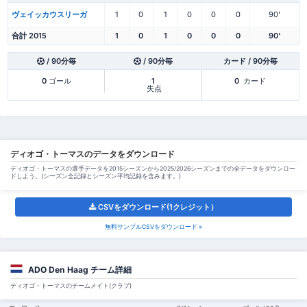
ヴェイッカウスリーガ
1
0
1
0
0
0
90'
合計 2015
1
0
1
0
0
0
90'
/ 90分毎
/ 90分毎
カード / 90分毎
0
ゴール
1
0
カード
失点
ディオゴ・トーマスのデータをダウンロード
ディオゴ・トーマスの選手データを2015シーズンから2025/2026シーズンまでの全データをダウンロー
ドしよう。(シーズン全記録とシーズン平均記録を含みます。)
CSVをダウンロード(1クレジット）
無料サンプルCSVをダウンロード »
ADO Den Haag チーム詳細
ディオゴ・トーマスのチームメイト(クラブ)