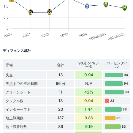
ディフェンス統計
90分 or %デ
パーセンタイ
守備
合計
ータ
ル
13
0.94
失点
94
96 分
N/A
失点までの平均時間
94
11
42%
クリーンシート
99
13
0.94
タックル数
23
20
1.44
インターセプト
88
137
9.86
地上戦回数
56
86
6.19
地上戦勝利数
83