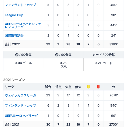
フィンランド・カップ
5
0
3
3
1
0
450'
League Cup
1
0
1
0
0
0
90'
UEFAヨーロッパカンファ
5
1
5
2
1
0
445'
レンスリーグ
国際親善試合
2
0
1
0
0
0
24'
合計 2022
39
2
28
16
7
0
3180'
/ 90分毎
/ 90分毎
カード / 90分毎
0.04
ゴール
0.75
0.21
カード
失点
2021シーズン
リーグ
試合
得点
失点
無失
分
ヴェイッカウスリーガ
23
5
17
12
5
0
2070'
フィンランド・カップ
6
2
3
4
1
0
540'
UEFAヨーロッパリーグ
1
0
2
0
1
0
90'
合計 2021
30
7
22
16
7
0
2700'