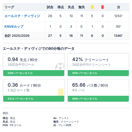
リーグ
試合
得点
失点
無失
分
エールステ・ディヴィジ
26
5
13
11
5
0
1250'
KNVBカップ
1
0
3
0
1
0
90'
合計 2025/2026
27
5
16
11
6
0
1340'
エールステ・ディヴィジでの90分毎のデータ
0.94
42%
失点 / 90分
クリーンシート
26試合中13ゴール
26試合中11クリーンシート
94th パーセンタイル
99th パーセンタイル
0.36
65.66
カード / 90分
パス数 / 90分
5 合計カード数
912 パス
93rd パーセンタイル
98th パーセンタイル
用語 :
得点
: 得点
As
: アシスト
失点
: 失点
無失
: クリーンシート
PEN
: PKゴール
分
: プレー時間