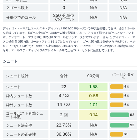
0
N/A
N/A
２ゴール以上
250 分単位
N/A
N/A
分単位でのゴール
でのゴール
ディオゴ・トーマスはエールステ・ディヴィジ 2025/2026シーズンで26試合出場しており、合計5ゴール
を記録しています。5ゴール中4ゴールはホーム戦で記録しており、アウェイ戦では1ゴールとなっていま
す。ディオゴ・トーマスは90分間では0.36ゴールというデータがでています。 さらに, ディオゴ・トーマ
スの 合計得点関与数 (ゴール + アシスト) は 7となっています。 ゴール関与数は90分あたり0.5です。ペナ
ルティーなしの90分あたりのゴール期待値(xG)は0.33です。ディオゴ・トーマスのnpxGの合計は4.58と
なり、エールステ・ディヴィジのプレイヤーの中で上位79パーセントに位置しています。
シュート
パーセンタイ
シュート統計
合計
90分毎
ル
22
1.58
シュート
64
8
0.58
枠内シュート数
64
/ 22
14
1.01
枠外シュート数
64
/ 22
ゴールポスト直撃シュ
2 回
0.14
92
ート本数
22.73%
N/A
シュート決定率
93
36.36%
N/A
シュートの正確性
61