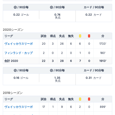
/ 90分毎
/ 90分毎
カード / 90分毎
0.22
ゴール
0.74
0.22
カード
失点
2020シーズン
リーグ
試合
得点
失点
無失
分
ヴェイッカウスリーガ
20
3
26
6
6
0
1733'
フィンランド・カップ
2
0
2
0
1
0
180'
合計 2020
22
3
28
6
7
0
1913'
/ 90分毎
/ 90分毎
カード / 90分毎
0.16
ゴール
1.35
0.31
カード
失点
2019シーズン
リーグ
試合
得点
失点
無失
分
ヴェイッカウスリーガ
17
1
9
6
2
0
899'