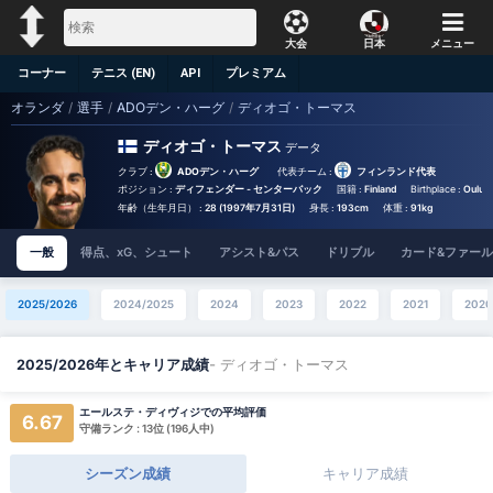
大会
日本
メニュー
コーナー
テニス (EN)
API
プレミアム
オランダ
/
選手
/
ADOデン・ハーグ
/
ディオゴ・トーマス
ディオゴ・トーマス
データ
クラブ :
ADOデン・ハーグ
代表チーム :
フィンランド代表
ポジション :
ディフェンダー - センターバック
国籍 :
Finland
Birthplace :
Oulu -
年齢（生年月日） :
28 (1997年7月31日)
身長 :
193cm
体重 :
91kg
一般
得点、xG、シュート
アシスト&パス
ドリブル
カード&ファール
2025/2026
2024/2025
2024
2023
2022
2021
2020
- ディオゴ・トーマス
2025/2026年とキャリア成績
エールステ・ディヴィジでの平均評価
6.67
守備ランク : 13位 (196人中)
シーズン成績
キャリア成績