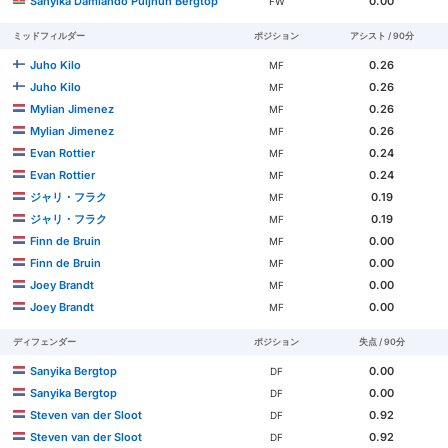
Sanyika Damiando Puljhun Bergtop
0.00
FW
ミッドフィルダー
ポジション
アシスト / 90分
Juho Kilo
0.26
MF
Juho Kilo
0.26
MF
Mylian Jimenez
0.26
MF
Mylian Jimenez
0.26
MF
Evan Rottier
0.24
MF
Evan Rottier
0.24
MF
ジャリ・フラク
0.19
MF
ジャリ・フラク
0.19
MF
Finn de Bruin
0.00
MF
Finn de Bruin
0.00
MF
Joey Brandt
0.00
MF
Joey Brandt
0.00
MF
ディフェンダー
ポジション
失点 / 90分
Sanyika Bergtop
0.00
DF
Sanyika Bergtop
0.00
DF
Steven van der Sloot
0.92
DF
Steven van der Sloot
0.92
DF