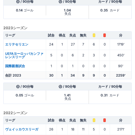
/ 90分毎
/ 90分毎
カード / 90分毎
0.14
ゴール
1.04
0.35
カード
失点
2023シーズン
リーグ
試合
得点
失点
無失
分
エリテセリエン
24
1
27
7
6
0
1719'
UEFAヨーロッパカンファ
5
0
6
2
3
0
450'
レンスリーグ
国際親善試合
1
0
1
0
0
0
90'
合計 2023
30
1
34
9
9
0
2259'
/ 90分毎
/ 90分毎
カード / 90分毎
0.05
ゴール
1.41
0.31
カード
失点
2022シーズン
リーグ
試合
得点
失点
無失
分
ヴェイッカウスリーガ
26
1
18
11
5
0
2171'