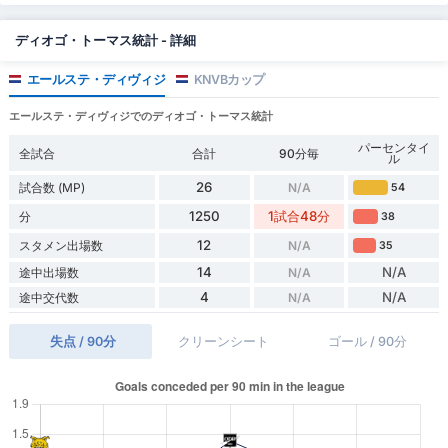
ディオゴ・トーマス統計 - 詳細
エールステ・ディヴィジ
KNVBカップ
エールステ・ディヴィジでのディオゴ・トーマス統計
パーセンタイ
全試合
合計
90分毎
ル
26
試合数 (MP)
N/A
54
1250
1試合48分
分
38
12
スタメン出場数
N/A
35
14
N/A
途中出場数
N/A
4
N/A
途中交代数
N/A
失点 / 90分
クリーンシート
ゴール / 90分