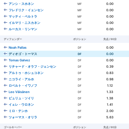
アンシ・スホネン
0.00
MF
フレドリク・イェンセン
0.00
MF
マッティ・ペルトラ
0.00
MF
イルマリ・ニスカネン
0.00
MF
ルーカス・リンマン
0.00
MF
ディフェンダー
ポジション
失点 / 90分
Noah Pallas
0.00
DF
ディオゴ・トーマス
0.00
DF
Tomas Galvez
0.00
DF
リチャード・オラフ・ジェンセン
0.39
DF
アルトゥ・ホシュコネン
0.83
DF
ニコライ・アルホ
0.98
DF
ロベルト・イワノフ
1.12
DF
Leo Väisänen
1.33
DF
ピュリュ・ソイリ
1.38
DF
イェレ・ウロネン
1.41
DF
ミロ・テンホ
2.00
DF
ツォーマス・オリラ
5.63
DF
ゴールキーパー
ポジション
失点 / 90分