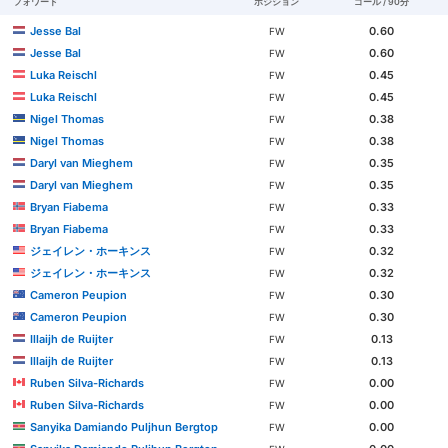
フォワード
ポジション
ゴール / 90分
Jesse Bal
0.60
FW
Jesse Bal
0.60
FW
Luka Reischl
0.45
FW
Luka Reischl
0.45
FW
Nigel Thomas
0.38
FW
Nigel Thomas
0.38
FW
Daryl van Mieghem
0.35
FW
Daryl van Mieghem
0.35
FW
Bryan Fiabema
0.33
FW
Bryan Fiabema
0.33
FW
ジェイレン・ホーキンス
0.32
FW
ジェイレン・ホーキンス
0.32
FW
Cameron Peupion
0.30
FW
Cameron Peupion
0.30
FW
Illaijh de Ruijter
0.13
FW
Illaijh de Ruijter
0.13
FW
Ruben Silva-Richards
0.00
FW
Ruben Silva-Richards
0.00
FW
Sanyika Damiando Puljhun Bergtop
0.00
FW