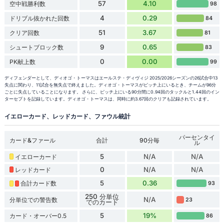
57
4.10
空中戦勝利数
98
4
0.29
ドリブル抜かれた回数
84
51
3.67
クリア回数
81
9
0.65
シュートブロック数
83
0
0.00
PK献上数
99
ディフェンダーとして、ディオゴ・トーマスはエールステ・ディヴィジ 2025/2026シーズンの26試合中13
失点に関わり、11試合を無失点で終えました。ディオゴ・トーマスがピッチ上にいるとき、チームが96分
ごとに失点していることになります。 さらに、ピッチ上にいる90分間に0.94回のタックルと1.44回のイン
ターセプトを記録しています。ディオゴ・トーマスは、同時に約3.67回のクリアも記録されています。
イエローカード、レッドカード、ファウル統計
パーセンタイ
カード&ファール
合計
90分毎
ル
5
N/A
N/A
イエローカード
0
N/A
N/A
レッドカード
5
0.36
合計カード数
93
250 分単位
N/A
分単位での警告数
23
でのカード
5
19%
カード・オーバー0.5
86