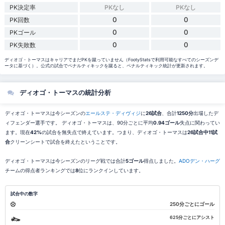
PK決定率
PKなし
PKなし
0
0
PK回数
0
0
PKゴール
0
0
PK失敗数
ディオゴ・トーマスはキャリアでまだPKを蹴っていません（FootyStatsで利用可能なすべてのシーズンデ
ータに基づく）。公式の試合でペナルティキックを蹴ると、ペナルティキック統計が更新されます。
ディオゴ・トーマスの統計分析
ディオゴ・トーマスは今シーズンの
エールステ・ディヴィジ
に
26試合
、合計
1250分
出場したデ
ィフェンダー選手です。 ディオゴ・トーマスは、90分ごとに平均
0.94ゴール
失点に関わってい
ます。現在
42%
の試合を無失点で終えています。つまり、ディオゴ・トーマスは
26試合中11試
合
クリーンシートで試合を終えたということです。
ディオゴ・トーマスは今シーズンのリーグ戦では合計
5ゴール
得点しました。
ADOデン・ハーグ
チームの得点者ランキングでは
8
位にランクインしています。
試合中の数字
250分ごとにゴール
625分ごとにアシスト