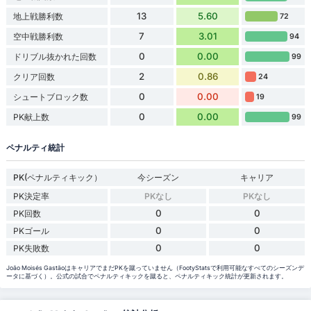
13
5.60
地上戦勝利数
72
7
3.01
空中戦勝利数
94
0
0.00
ドリブル抜かれた回数
99
2
0.86
クリア回数
24
0
0.00
シュートブロック数
19
0
0.00
PK献上数
99
ペナルティ統計
PK(ペナルティキック）
今シーズン
キャリア
PK決定率
PKなし
PKなし
0
0
PK回数
0
0
PKゴール
0
0
PK失敗数
João Moisés GastãoはキャリアでまだPKを蹴っていません（FootyStatsで利用可能なすべてのシーズンデ
ータに基づく）。公式の試合でペナルティキックを蹴ると、ペナルティキック統計が更新されます。