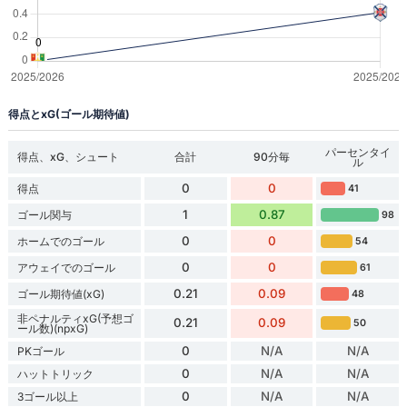
得点とxG(ゴール期待値)
パーセンタイ
得点、xG、シュート
合計
90分毎
ル
0
0
得点
41
1
0.87
ゴール関与
98
0
0
ホームでのゴール
54
0
0
アウェイでのゴール
61
0.21
0.09
ゴール期待値(xG)
48
非ペナルティxG(予想ゴ
0.21
0.09
50
ール数)(npxG)
0
N/A
N/A
PKゴール
0
N/A
N/A
ハットトリック
0
N/A
N/A
3ゴール以上