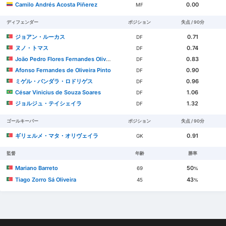
Camilo Andrés Acosta Piñerez
0.00
MF
ディフェンダー
ポジション
失点 / 90分
ジョアン・ルーカス
0.71
DF
ヌノ・トマス
0.74
DF
João Pedro Flores Fernandes Oliveira Machado
0.83
DF
Afonso Fernandes de Oliveira Pinto
0.90
DF
ミゲル・バンダラ・ロドリゲス
0.96
DF
César Vinicius de Souza Soares
1.06
DF
ジョルジュ・テイシェイラ
1.32
DF
ゴールキーパー
ポジション
失点 / 90分
ギリェルメ・マタ・オリヴェイラ
0.91
GK
監督
年齢
勝率
Mariano Barreto
50
69
%
Tiago Zorro Sá Oliveira
43
45
%