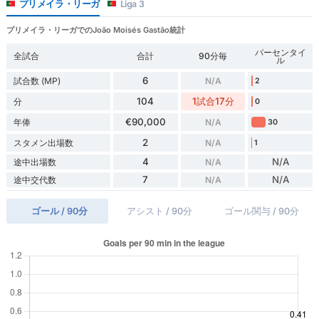
プリメイラ・リーガ
Liga 3
プリメイラ・リーガでのJoão Moisés Gastão統計
パーセンタイ
全試合
合計
90分毎
ル
6
試合数 (MP)
N/A
2
104
1試合17分
分
0
€90,000
年俸
N/A
30
2
スタメン出場数
N/A
1
4
N/A
途中出場数
N/A
7
N/A
途中交代数
N/A
ゴール / 90分
アシスト / 90分
ゴール関与 / 90分