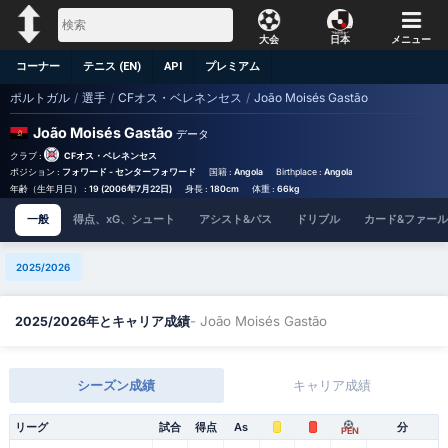
大会
日本
メニュー
コーナー
テニス (EN)
API
プレミアム
ポルトガル
/
選手
/
CFオス・ベレネンセス
/
João Moisés Gastão
João Moisés Gastão
データ
クラブ :
CFオス・ベレネンセス
ポジション :
フォワード - センターフォワード
国籍 :
Angola
Birthplace :
Angola - Angola
年齢（生年月日） :
19 (2006年7月22日)
身長 :
180cm
体重 :
66kg
一般
得点、xG、シュート
アシスト&パス
ドリブル
カード&ファール
2025/2026
- João Moisés Gastão
2025/2026年とキャリア成績
シーズン成績
キャリア成績
リーグ
試合
得点
As
分
PEN