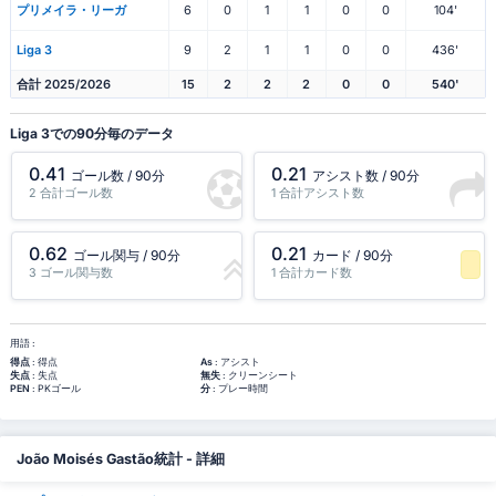
プリメイラ・リーガ
6
0
1
1
0
0
104'
Liga 3
9
2
1
1
0
0
436'
合計 2025/2026
15
2
2
2
0
0
540'
Liga 3での90分毎のデータ
0.41
0.21
ゴール数 / 90分
アシスト数 / 90分
2 合計ゴール数
1 合計アシスト数
0.62
0.21
ゴール関与 / 90分
カード / 90分
3 ゴール関与数
1 合計カード数
-1 パーセンタイル
用語 :
得点
: 得点
As
: アシスト
失点
: 失点
無失
: クリーンシート
PEN
: PKゴール
分
: プレー時間
João Moisés Gastão統計 - 詳細