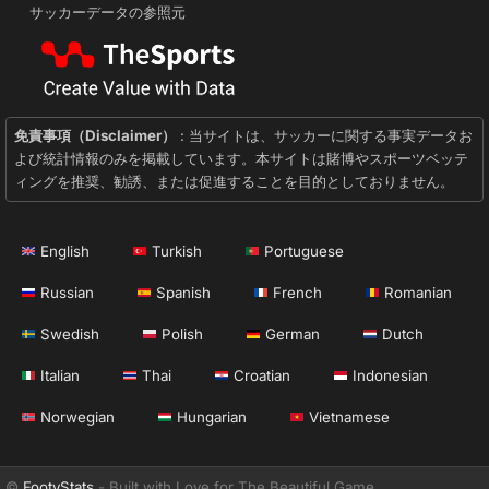
サッカーデータの参照元
免責事項（Disclaimer）
: 当サイトは、サッカーに関する事実データお
よび統計情報のみを掲載しています。本サイトは賭博やスポーツベッテ
ィングを推奨、勧誘、または促進することを目的としておりません。
English
Turkish
Portuguese
Russian
Spanish
French
Romanian
Swedish
Polish
German
Dutch
Italian
Thai
Croatian
Indonesian
Norwegian
Hungarian
Vietnamese
©
FootyStats
- Built with Love for The Beautiful Game