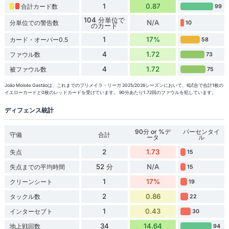
1
0.87
合計カード数
99
104 分単位で
N/A
分単位での警告数
10
のカード
1
17%
カード・オーバー0.5
58
4
1.72
ファウル数
73
4
1.72
被ファウル数
75
João Moisés Gastãoは、これまでのプリメイラ・リーガ 2025/2026シーズンにおいて、6試合で合計1枚の
イエローカードと0枚のレッドカードを受けています。 90分あたり1.72回のファウルを犯しています。
ディフェンス統計
90分 or %デ
パーセンタイ
守備
合計
ータ
ル
2
1.73
失点
15
52 分
N/A
失点までの平均時間
15
1
17%
クリーンシート
19
2
0.86
タックル数
22
1
0.43
インターセプト
30
34
14.64
地上戦回数
94