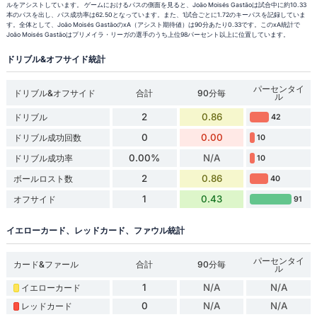
ルをアシストしています。 ゲームにおけるパスの側面を見ると、João Moisés Gastãoは試合中に約10.33
本のパスを出し、パス成功率は62.50となっています。また、1試合ごとに1.72のキーパスを記録していま
す。全体として、João Moisés GastãoのxA（アシスト期待値）は90分あたり0.33です。このxA統計で
João Moisés Gastãoはプリメイラ・リーガの選手のうち上位98パーセント以上に位置しています。
ドリブル&オフサイド統計
パーセンタイ
ドリブル&オフサイド
合計
90分毎
ル
2
0.86
ドリブル
42
0
0.00
ドリブル成功回数
10
0.00%
N/A
ドリブル成功率
10
2
0.86
ボールロスト数
40
1
0.43
オフサイド
91
イエローカード、レッドカード、ファウル統計
パーセンタイ
カード&ファール
合計
90分毎
ル
1
N/A
N/A
イエローカード
0
N/A
N/A
レッドカード