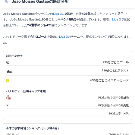
João Moisés Gastãoの統計分析
João Moisés Gastãoは今シーズンの
Liga 3
に
9試合
、合計
436分
出場したフォワード選手で
す。 João Moisés Gastãoは90分ごとに平均
0.41得点
を記録しています。現在、
Liga 3
で三試
合以上プレーした
24選手のうち421
位にランクインしています。
これまでリーグ戦で合計
2ゴール
を決め、
Liga 3
のチーム中、得点ランキングで
8
位になりまし
た。
試合中の数字
218分ごとにゴール
436分ごとにアシスト
436分ごとにイエローカード
ペナルティー記録(キャリア通算)
回中
PK成功数
0
0回成功
PEN
回中
PK失敗数
0
0回失敗
PK成功率：
N/A
今季の攻撃/守備ランキング (リーグ戦のみ）
24位
得点ランク
(421人中)