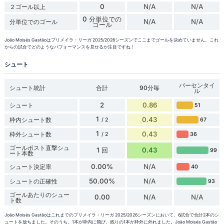
0
N/A
N/A
２ゴール以上
0 分単位での
N/A
N/A
分単位でのゴール
ゴール
João Moisés Gastãoはプリメイラ・リーガ 2025/2026シーズンでここまでゴールを決めていません。これ
からの試合でどのようなパフォーマンスを見せるか注目ですね！
シュート
パーセンタイ
シュート統計
合計
90分毎
ル
2
0.86
シュート
51
1
0.43
枠内シュート数
67
/ 2
1
0.43
枠外シュート数
36
/ 2
ゴールポスト直撃シュ
1 回
0.43
99
ート本数
0.00%
N/A
シュート決定率
40
50.00%
N/A
シュートの正確性
93
ゴールあたりのシュー
0.00
N/A
N/A
ト数
João Moisés Gastãoはこれまでのプリメイラ・リーガ 2025/2026シーズンにおいて、6試合で合計2本のシ
ュートを放ちました。そのうち、1本が枠内に飛び、残りの1本が枠外に外れました。João Moisés Gastão