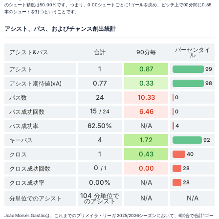
のシュート精度は50.00%です。つまり、0.00シュートごとに1ゴールを決め、ピッチ上で90分間に0.86
本のシュートを打つということです。
アシスト、パス、およびチャンス創出統計
パーセンタイ
アシスト&パス
合計
90分毎
ル
1
0.87
アシスト
99
0.77
0.33
アシスト期待値(xA)
98
24
10.33
パス数
0
15
6.46
パス成功回数
0
/ 24
62.50%
N/A
パス成功率
4
4
1.72
キーパス
92
1
0.43
クロス
40
0
0.00
クロス成功回数
28
/ 1
0.00%
N/A
クロス成功率
28
104 分単位で
N/A
N/A
分単位でのアシスト
のアシスト
João Moisés Gastãoは、これまでのプリメイラ・リーガ 2025/2026シーズンにおいて、6試合で合計1ゴー