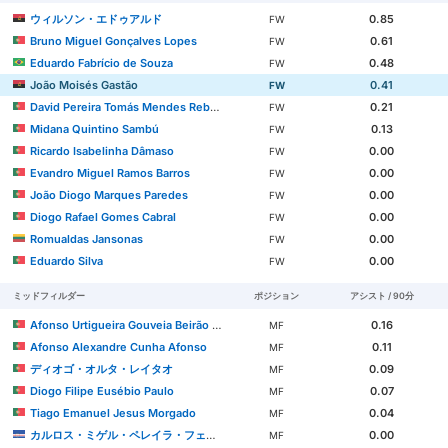
ウィルソン・エドゥアルド
0.85
FW
Bruno Miguel Gonçalves Lopes
0.61
FW
Eduardo Fabrício de Souza
0.48
FW
João Moisés Gastão
0.41
FW
David Pereira Tomás Mendes Rebelo
0.21
FW
Midana Quintino Sambú
0.13
FW
Ricardo Isabelinha Dâmaso
0.00
FW
Evandro Miguel Ramos Barros
0.00
FW
João Diogo Marques Paredes
0.00
FW
Diogo Rafael Gomes Cabral
0.00
FW
Romualdas Jansonas
0.00
FW
Eduardo Silva
0.00
FW
ミッドフィルダー
ポジション
アシスト / 90分
Afonso Urtigueira Gouveia Beirão Valente
0.16
MF
Afonso Alexandre Cunha Afonso
0.11
MF
ディオゴ・オルタ・レイタオ
0.09
MF
Diogo Filipe Eusébio Paulo
0.07
MF
Tiago Emanuel Jesus Morgado
0.04
MF
カルロス・ミゲル・ペレイラ・フェルナンデス
0.00
MF