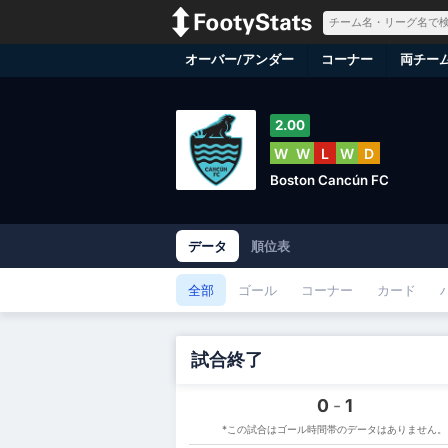
オーバー/アンダー
コーナー
両チー
2.00
W
W
L
W
D
Boston Cancún FC
データ
順位表
全部
ゴール
コーナー
カード
試合終了
0
-
1
*この試合はゴール時間帯のデータはありません。