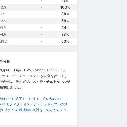
-
13
け
%
-
100
0.5
%
-
88
.5
%
-
69
2.5
%
-
44
3.5
%
-
38
4.5
%
-
63
ム得点
%
合分析
3月14日, Liga TDPでBoston Cancún FC と
リオス・デ・チェトゥマル が試合を行いまし
の試合は、
ティグリオス・デ・チェトゥマルが
 で勝利
しました。
合はすでに終了しています。次のBoston
cún FCとティグリオス・デ・チェトゥマルの試
想に役立つ対戦成績の統計をこちらからチェッ