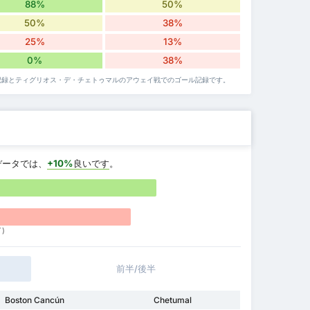
88%
50%
50%
38%
25%
13%
0%
38%
のゴール記録とティグリオス・デ・チェトゥマルのアウェイ戦でのゴール記録です。
データでは、
+10%
良いです
。
)
前半/後半
Boston Cancún
Chetumal