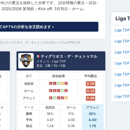
向けの要点を抜粋した分析です。 試合情報の要点 - 試合:
 2025/2026 第18節 - Kick off: 3月15日 - ホーム:
Liga
GPT5の分析を全文読めます »
Liga T
Liga TD
cún FCとティグリオス・デ・チェトゥマルの今シーズンの平均です。
Liga T
ティグリオス・デ・チェトゥマル
メキシコ - Liga TDP
Liga T
直近 : 2勝 / 1分 / 5負
Liga T
点
調子
試合結果
平均勝点
全試合
0.59
L
L
W
D
L
Liga T
ホーム
0.33
L
L
L
W
L
Liga TDP
アウェイ
0.88
L
W
L
L
D
ェイ
データ
全試合
ホーム
アウェイ
%
勝率
18%
11%
25%
0
平均
3.47
3.00
4.00
2
得点
1.24
0.78
1.75