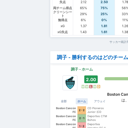
失点
2.12
2.50
1.7
両チーム得点
65%
75%
56
クリーンシー
29%
25%
33
ト
無得点
6%
0%
11
xG
1.37
1.81
1.2
xG失点
1.43
1.61
1.3
サッカー統計
調子 - 勝利するのはどのチー
調子 - ホーム
2.00
W
W
L
W
D
Boston Ca
は
全部
ホーム
アウェイ
Boston Cancún
CD Pioneros
2 - 2
FC
Junior (CD
Pioneros de
Boston Cancún
Deportivo CTM
2 - 1
Cancún II)
FC
Búhos
Boston Cancún
Deportiva
1 - 2
FC
Venados FC II