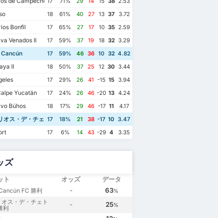
ios de Campeche
17
71%
29
14
15
38
2.53
so
18
61%
40
27
13
37
3.72
ios Bonfil
17
65%
27
17
10
35
2.59
va Venados II
17
59%
37
19
18
32
3.29
 Cancún
17
59%
46
36
10
32
4.82
aya II
18
50%
37
25
12
30
3.44
geles
17
29%
26
41
-15
15
3.94
alpe Yucatán
17
24%
26
46
-20
13
4.24
ivo Búhos
18
17%
29
46
-17
11
4.17
リオス・デ・チェトゥマル
17
18%
21
38
-17
10
3.47
ort
17
6%
14
43
-29
4
3.35
ッズ
ット
オッズ
データ
-
63
 Cancún FC 勝利
%
リオス・デ・チェト
-
25
%
勝利