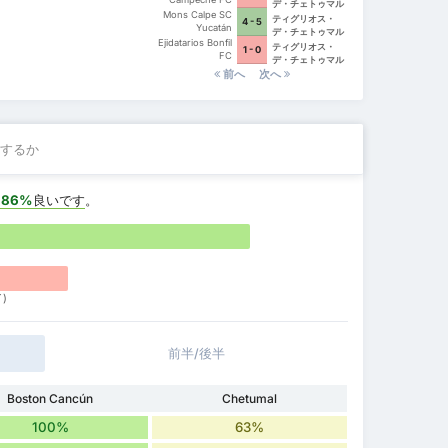
デ・チェトゥマル
Mons Calpe SC
ティグリオス・
4 - 5
Yucatán
デ・チェトゥマル
Ejidatarios Bonfil
ティグリオス・
1 - 0
FC
デ・チェトゥマル
前へ
次へ
するか
+86%
良いです
。
)
前半/後半
Boston Cancún
Chetumal
100%
63%