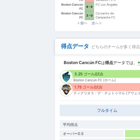
Boston Cancún
FC Los Ángeles
8 - 6
FC
Boston Cancún
Corsarios de
3 - 0
FC
Campeche FC
前へ
次へ
得点データ
どちらのチームが多く得点
Boston Cancún FC
は
得点
データでは、
3.25 ゴール/試合
Boston Cancún FC (ホーム)
1.75 ゴール/試合
ティグリオス・デ・チェトゥマル (アウェイ
フルタイム
平均得点
オーバー0.5