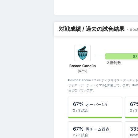
対戦成績 / 過去の試合結果
- B
6
2 勝利数
Boston Cancún
(67%)
Boston Cancún FC vs ティグリオス・デ・
リオス・デ・チェトゥマルは0勝しています。Bost
合となっています。
67%
67
オーバー1.5
2 / 3 試合
2 / 
67%
33
両チーム得点
2 / 3 試合
Bost