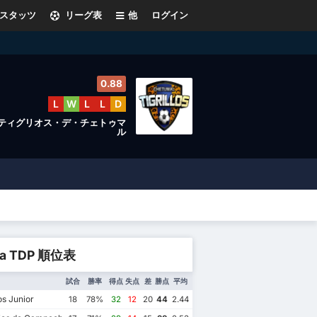
スタッツ
リーグ表
他
ログイン
0.88
L
W
L
L
D
ティグリオス・デ・チェトゥマ
ル
ga TDP 順位表
試合
勝率
得点
失点
差
勝点
平均
s Junior
18
78%
32
12
20
44
2.44