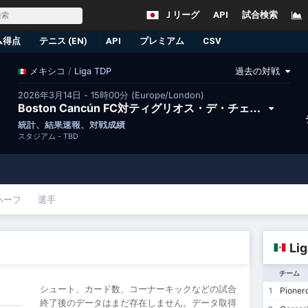
Ｊリーグ
API
試合検索
ム得点
テニス (EN)
API
プレミアム
CSV
/
Liga TDP
過去の対戦
メキシコ
2026年3月14日 - 15時00分 (Europe/London)
Boston Cancún FC対ティグリオス・デ・チェトゥマル
統計、結果速報、対戦成績
スタジアム -
TBD
ハーフ
選手
Li
チーム
シュート、カード数、コーナーキックなどの試合
Pionero
1
終了後のデータはまだ存在しません。データ取得