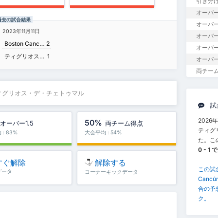
引き分
ゥマル
オーバー
 過去の試合結果
オーバー1
2023年11月11日
オーバー
Boston Cancún FC
2
オーバー
ティグリオス・デ・チェトゥマル
1
オーバー
両チー
FC対ティグリオス・デ・チェトゥマル
試
2026年
50%
オーバー1.5
両チーム得点
ティグ
: 83%
大会平均 : 54%
た。こ
0 - 1
すぐ解除
解除する
この試
データ
コーナーキックデータ
Can
合の予
ク。