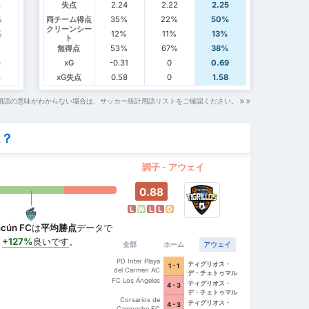
8
失点
2.24
2.22
2.25
%
両チーム得点
35%
22%
50%
クリーンシー
%
12%
11%
13%
ト
%
無得点
53%
67%
38%
6
xG
-0.31
0
0.69
8
xG失点
0.58
0
1.58
用語の意味がわからない場合は、サッカー統計用語リストをご確認ください。
ム？
調子 - アウェイ
0.88
L
W
L
L
D
ncún FC
は
平均勝点
データで
、
+127%
良いです
。
全部
ホーム
アウェイ
PD Inter Playa
ティグリオス・
1 - 1
del Carmen AC
デ・チェトゥマル
II
FC Los Ángeles
ティグリオス・
4 - 3
デ・チェトゥマル
Corsarios de
ティグリオス・
4 - 3
Campeche FC