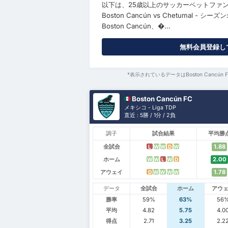
以下は、25歳以上のサッカーベットファン
Boston Cancún vs Chetumal - シーズン:
Boston Cancún、�...
無料会員登録して
*表示されているデータはBoston Can
Boston Cancún FC
メキシコ - Liga TDP
直近 : 5勝 / 1分 / 2負
調子
試合結果
平均勝
全試合
1.88
L
W
W
D
W
ホーム
2.00
W
W
L
W
D
アウェイ
1.78
D
W
W
W
W
データ
全試合
ホーム
アウ
勝率
59%
63%
56
平均
4.82
5.75
4.0
得点
2.71
3.25
2.2