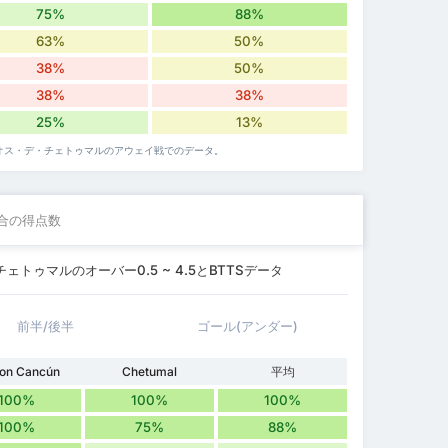
75%
88%
63%
50%
38%
50%
38%
38%
25%
13%
ィグリオス・デ・チェトゥマルのアウェイ戦でのデータ。
合の得点数
・チェトゥマルのオーバー0.5 ~ 4.5とBTTSデータ
前半/後半
ゴール(アンダー)
ton Cancún
Chetumal
平均
100%
100%
100%
100%
75%
88%