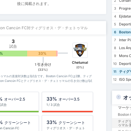
Corsar
2
後に掲載されます。
Progre
3
Ejidatar
4
Deporti
5
oston Cancún FC対ティグリオス・デ・チェトゥマル
Boston
6
Inter Pl
7
3
試合
Los Án
8
7%
33%
0%
Mons C
9
Chetumal
Deport
10
1 引き分け
(0%)
(33%)
ティグ
11
チェトゥマルの直接対決数は3試合です。Boston Cancún FCは2勝、ティグ
ISG Sp
12
on Cancún FCとティグリオス・デ・チェトゥマルの引き分け数は1試
オ
%
33%
オーバー2.5
オーバー3.5
3 試合
1 / 3 試合
マーケ
Boston
ティグ
%
33%
クリーンシート
クリーンシート
ゥマル 
on Cancún FC
ティグリオス・デ・チェト