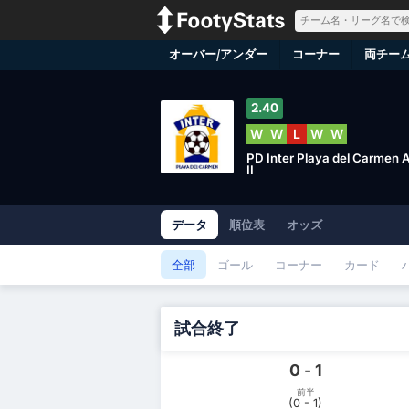
オーバー/アンダー
コーナー
両チー
2.40
W
W
L
W
W
PD Inter Playa del Carmen 
II
データ
順位表
オッズ
全部
ゴール
コーナー
カード
試合終了
0
-
1
前半
(0 - 1)