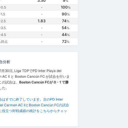
3.50
9
け
%
-
100
0.5
%
-
90
.5
%
1.83
74
2.5
%
-
54
3.5
%
-
44
4.5
%
-
72
ム得点
%
合分析
月30日, Liga TDPでPD Inter Playa del
n AC II と Boston Cancún FC が試合を行いま
この試合は、
Boston Cancún FCが 0 - 1 で勝
した。
はすでに終了しています。次のPD Inter
del Carmen AC IIとBoston Cancún FCの試合
に役立つ対戦成績の統計をこちらからチェッ