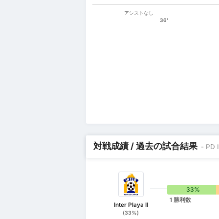
アシストなし
36'
対戦成績 / 過去の試合結果
- PD 
33%
1 勝利数
Inter Playa II
(33%)