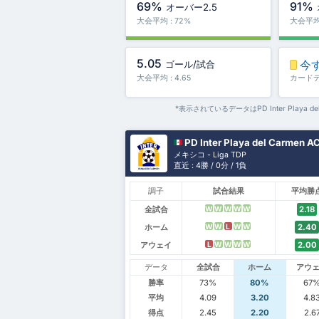
69%
91%
オーバー2.5
大会平均 : 72%
大会平均 
5.05
今
ゴール/試合
大会平均 : 4.65
カード
*表示されているデータはPD Inter Playa de
PD Inter Playa del Carmen AC
メキシコ - Liga TDP
直近 : 4勝 / 0分 / 1負
調子
試合結果
平均勝
全試合
2.18
W
W
W
W
W
ホーム
2.40
W
W
L
W
W
アウェイ
2.00
L
W
W
W
W
データ
全試合
ホーム
アウ
勝率
73%
80%
67
平均
4.09
3.20
4.8
得点
2.45
2.20
2.6