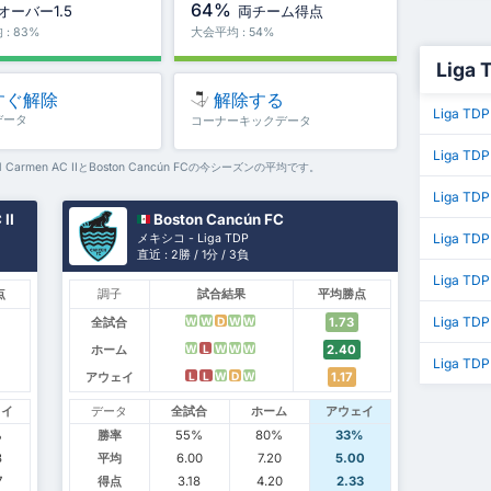
64%
オーバー1.5
両チーム得点
: 83%
大会平均 : 54%
Liga
すぐ解除
解除する
Liga T
データ
コーナーキックデータ
Liga TD
l Carmen AC IIとBoston Cancún FCの今シーズンの平均です。
Liga T
 II
Boston Cancún FC
Liga T
メキシコ - Liga TDP
直近 : 2勝 / 1分 / 3負
Liga T
点
調子
試合結果
平均勝点
Liga T
全試合
1.73
W
W
D
W
W
ホーム
2.40
W
L
W
W
W
Liga TDP
アウェイ
1.17
L
L
W
D
W
ェイ
データ
全試合
ホーム
アウェイ
%
勝率
55%
80%
33%
3
平均
6.00
7.20
5.00
7
得点
3.18
4.20
2.33