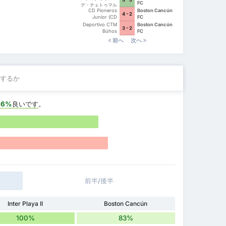
FC
デ・チェトゥマル
CD Pioneros
Boston Cancún
4 - 2
Junior (CD
FC
Pioneros de
Deportivo CTM
Boston Cancún
3 - 2
Cancún II)
Búhos
FC
前へ
次へ
するか
+6%
良いです
。
前半/後半
Inter Playa II
Boston Cancún
100%
83%