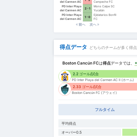
del Carmen AC
Campeche FC
II
PD Inter Playa
Mons Calpe SC
2 - 1
del Carmen AC
Yucatán
II
PD Inter Playa
Ejidatarios Bonfil
1 - 0
del Carmen AC
FC
II
前へ
次へ
得点データ
どちらのチームが多く得点
Boston Cancún FC
は
得点
データでは、
2.2 ゴール/試合
PD Inter Playa del Carmen AC II (ホーム)
2.33 ゴール/試合
Boston Cancún FC (アウェイ)
フルタイム
平均得点
オーバー0.5