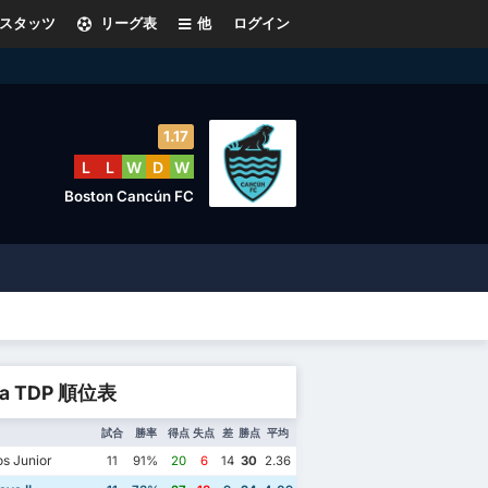
スタッツ
リーグ表
他
ログイン
1.17
L
L
W
D
W
Boston Cancún FC
ga TDP 順位表
試合
勝率
得点
失点
差
勝点
平均
s Junior
11
91%
20
6
14
30
2.36