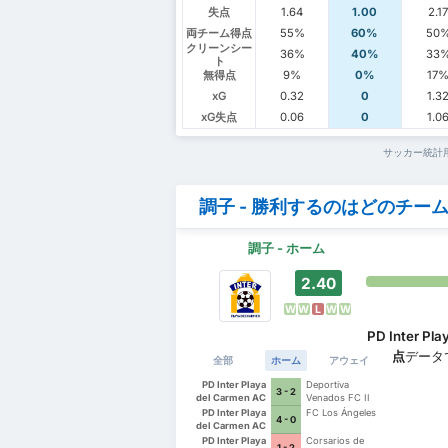
失点
1.64
1.00
2.1
両チーム得点
55%
60%
50
クリーンシー
36%
40%
33
ト
無得点
9%
0%
17
xG
0.32
0
1.3
xG失点
0.06
0
1.0
サッカー統計
調子 - 勝利するのはどのチー
調子 - ホーム
2.40
W
W
L
W
W
PD Inter Pla
点
データ
全部
ホーム
アウェイ
PD Inter Playa
Deportiva
3 - 2
del Carmen AC
Venados FC II
II
PD Inter Playa
FC Los Ángeles
4 - 0
del Carmen AC
II
PD Inter Playa
Corsarios de
1 - 2