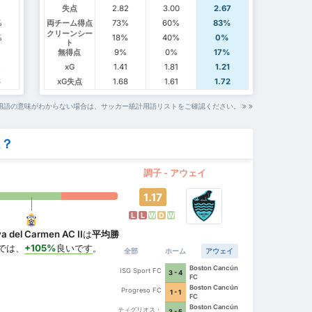
7
失点
2.82
3.00
2.67
%
両チーム得点
73%
60%
83%
クリーンシー
%
18%
40%
0%
ト
%
無得点
9%
0%
17%
2
xG
1.41
1.81
1.21
6
xG失点
1.68
1.61
1.72
用語の意味がわからない場合は、サッカー統計用語リストをご確認ください。
ム？
調子 - アウェイ
1.17
L
L
W
D
W
ya del Carmen AC II
は
平均勝
では、
+105%
良いです
。
全部
ホーム
アウェイ
Boston Cancún
ISG Sport FC
3 - 4
FC
Boston Cancún
Progreso FC
1 - 1
FC
Boston Cancún
ティグリオス・
3 - 5