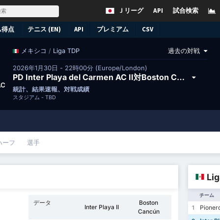
Ｊリーグ
API
試合検索
ム得点
テニス (EN)
API
プレミアム
CSV
/
Liga TDP
過去の対戦
メキシコ
2026年1月30日 - 22時00分 (Europe/London)
PD Inter Playa del Carmen AC II対Boston Cancún FC
AC
統計、結果速報、対戦成績
スタジアム -
TBD
ハーフ
選手
Li
チーム
データ
Boston
Inter Playa II
Pionero
1
Cancún