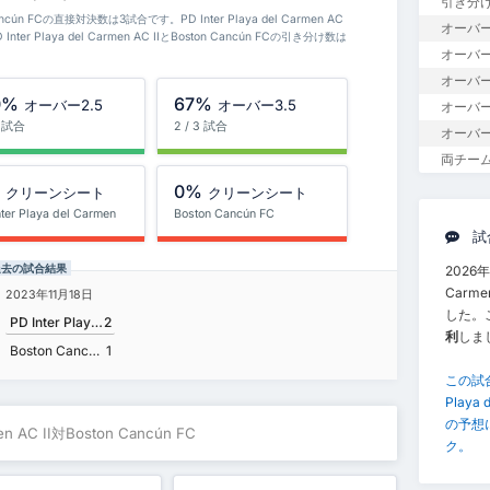
引き分
ton Cancún FCの直接対決数は3試合です。PD Inter Playa del Carmen AC
オーバー
nter Playa del Carmen AC IIとBoston Cancún FCの引き分け数は
オーバー1
オーバー
0%
67%
オーバー2.5
オーバー3.5
オーバー
3 試合
2 / 3 試合
オーバー
両チー
%
0%
クリーンシート
クリーンシート
nter Playa del Carmen
Boston Cancún FC
試
 FC 過去の試合結果
2026年1
Carme
2023年11月18日
した。
PD Inter Playa del Carmen AC II
2
利
しま
Boston Cancún FC
1
この試合
Playa 
の予想
rmen AC II対Boston Cancún FC
ク。