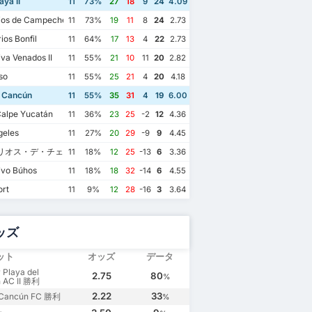
aya II
11
73%
27
18
9
24
4.09
ios de Campeche
11
73%
19
11
8
24
2.73
ios Bonfil
11
64%
17
13
4
22
2.73
va Venados II
11
55%
21
10
11
20
2.82
so
11
55%
25
21
4
20
4.18
 Cancún
11
55%
35
31
4
19
6.00
alpe Yucatán
11
36%
23
25
-2
12
4.36
geles
11
27%
20
29
-9
9
4.45
リオス・デ・チェトゥマル
11
18%
12
25
-13
6
3.36
ivo Búhos
11
18%
18
32
-14
6
4.55
ort
11
9%
12
28
-16
3
3.64
ッズ
ット
オッズ
データ
 Playa del
2.75
80
%
 AC II 勝利
2.22
33
 Cancún FC 勝利
%