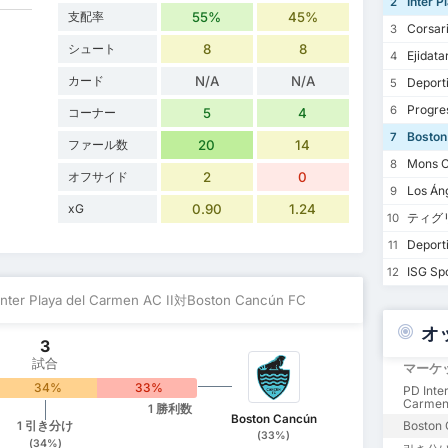
Inter Pl
2
支配率
55%
45%
Corsar
3
シュート
8
8
Ejidatar
4
カード
N/A
N/A
Deporti
5
Progre
6
コーナー
5
4
Boston
7
ファール数
20
14
Mons C
8
オフサイド
2
0
Los Án
9
xG
0.90
1.24
ティグ
10
Deport
11
ISG Sp
12
Inter Playa del Carmen AC II対Boston Cancún FC
オ
3
試合
マーケ
34%
33%
PD Inter
Carmen
1 勝利数
Boston Cancún
Boston
1 引き分け
(33%)
(34%)