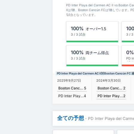
PD Inter Playa del Carmen AC II vs Bos
IIは1勝、Boston Cancún FCは1勝しています。PD I
1試合となっています。
100%
10
オーバー1.5
3 / 3 試合
3 / 
100%
0
両チーム得点
3 / 3 試合
PD I
AC II
PD Inter Playa del Carmen AC II対Boston Cancún
2024年3月30日
2025年9月27日
Boston Cancún FC
2
Boston Cancún FC
5
PD Inter Playa del Carmen AC II
2
PD Inter Playa del Carmen AC II
4
全ての予想
- PD Inter Playa del Ca