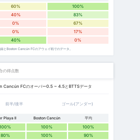
60%
100%
40%
83%
0%
67%
0%
17%
40%
0%
の失点記録とBoston Cancún FCのアウェイ戦でのデータ。
合の得点数
Boston Cancún FCのオーバー0.5 ~ 4.5とBTTSデータ
前半/後半
ゴール(アンダー)
er Playa II
Boston Cancún
平均
100%
100%
100%
80%
100%
90%