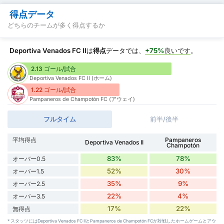
得点データ
どちらのチームが多く得点するか
Deportiva Venados FC II
は
得点
データでは、
+75%
良いです
。
2.13 ゴール/試合
Deportiva Venados FC II (ホーム)
1.22 ゴール/試合
Pampaneros de Champotón FC (アウェイ)
フルタイム
前半/後半
平均得点
Pampaneros
Deportiva Venados II
Champotón
83%
78%
オーバー0.5
52%
30%
オーバー1.5
35%
9%
オーバー2.5
22%
4%
オーバー3.5
17%
22%
無得点
* スタッツにはDeportiva Venados FC IIとPampaneros de Champotón FCが対戦したホームゲームとアウ