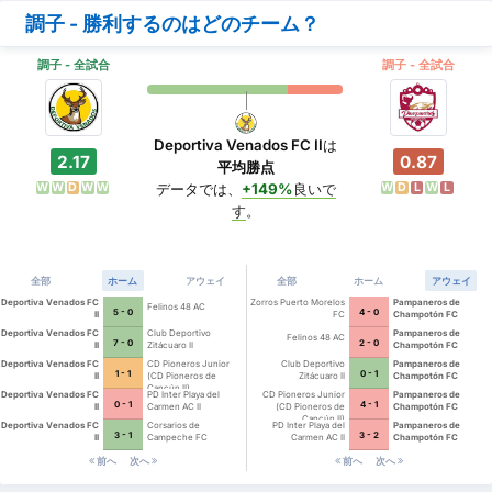
調子 - 勝利するのはどのチーム？
調子 - 全試合
調子 - 全試合
Deportiva Venados FC II
は
2.17
0.87
平均勝点
W
W
D
W
W
W
D
L
W
L
データでは、
+149%
良いで
す
。
全部
ホーム
アウェイ
全部
ホーム
アウェイ
Deportiva Venados FC
Zorros Puerto Morelos
Pampaneros de
Felinos 48 AC
5 - 0
4 - 0
II
FC
Champotón FC
Deportiva Venados FC
Club Deportivo
Pampaneros de
Felinos 48 AC
7 - 0
2 - 0
II
Zitácuaro II
Champotón FC
Deportiva Venados FC
CD Pioneros Junior
Club Deportivo
Pampaneros de
1 - 1
0 - 1
II
(CD Pioneros de
Zitácuaro II
Champotón FC
Cancún II)
Deportiva Venados FC
PD Inter Playa del
CD Pioneros Junior
Pampaneros de
0 - 1
4 - 1
II
Carmen AC II
(CD Pioneros de
Champotón FC
Cancún II)
Deportiva Venados FC
Corsarios de
PD Inter Playa del
Pampaneros de
3 - 1
3 - 2
II
Campeche FC
Carmen AC II
Champotón FC
前へ
次へ
前へ
次へ