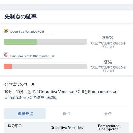
先制点の確率
Deportiva Venados FC II
39%
9試合/23試合中で先制点を挙
げています
Pampaneros de Champotón FC
9%
2試合/23試合中で先制点を挙
げています
分単位でのゴール
10分、15分ごとでのDeportiva Venados FC IIとPampaneros de
Champotón FCの得失点確率。
総得失点
得点
失点
10分単位
Pampaneros
Deportiva Venados II
Champotón