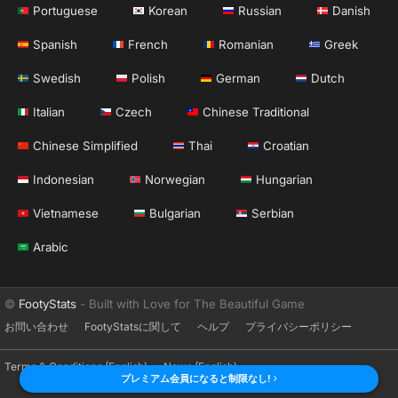
Portuguese
Korean
Russian
Danish
Spanish
French
Romanian
Greek
Swedish
Polish
German
Dutch
Italian
Czech
Chinese Traditional
Chinese Simplified
Thai
Croatian
Indonesian
Norwegian
Hungarian
Vietnamese
Bulgarian
Serbian
Arabic
©
FootyStats
- Built with Love for The Beautiful Game
お問い合わせ
FootyStatsに関して
ヘルプ
プライバシーポリシー
Terms & Conditions (English)
News (English)
プレミアム会員になると制限なし!