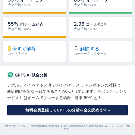
大会平均 : 53%
大会平均 : 74%
55%
2.96
両チーム得点
ゴール/試合
大会平均 : 46%
大会平均 : 2.87
今すぐ解除
解除する
カードデータ
コーナーキックデータ
GPT5 AI 試合分析
デポルティバ ベナドス II とパンパネロス チャンポトンの対戦は、
統計的に有望な一戦であることが示されています。デポルティバ ベ
ナドス II はホームでプレーする場合、勝率 60% と大...
無料会員登録してGPT5の分析を全文読めます »
*表示されているデータはDeportiva Venados FC IIとPampaneros de Champotón FCの今シーズンの平均
です。