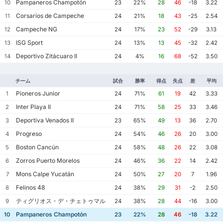
Pampaneros Champotón
10
23
22%
28
46
-18
3.22
Corsarios de Campeche
11
24
21%
18
43
-25
2.54
Campeche NG
12
24
17%
23
52
-29
3.13
ISG Sport
13
24
13%
13
45
-32
2.42
Deportivo Zitácuaro II
14
24
4%
16
68
-52
3.50
チーム
試合
勝率
得点
失点
差
平均
Pioneros Junior
1
24
71%
61
19
42
3.33
Inter Playa II
2
24
71%
58
25
33
3.46
Deportiva Venados II
3
23
65%
49
13
36
2.70
Progreso
4
24
54%
46
26
20
3.00
Boston Cancún
5
24
58%
48
26
22
3.08
Zorros Puerto Morelos
6
24
46%
36
22
14
2.42
Mons Calpe Yucatán
7
24
50%
27
20
7
1.96
Felinos 48
8
24
38%
29
31
-2
2.50
ティグリオス・デ・チェトゥマル
9
24
38%
28
44
-16
3.00
Pampaneros Champotón
10
23
22%
28
46
-18
3.22