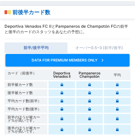
前後半カード数
Deportiva Venados FC IIとPampaneros de Champotón FCの前半
と後半のカードのスタッツをあなたの予想に。
前半/後半平均
オーバー0.5~3 (前半/後半)
DATA FOR PREMIUM MEMBERS ONLY
カード（前後半）
Deportiva
Pampaneros
平均
Venados II
Champotón
前半被カード数
後半被カード数
平均カード数(前半）
平均カード数(後半）
前半のほうが被カー
ド%が高いです。
後半のほうが被カー
ド%が高いです。