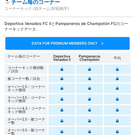
チーム毎のコーナー
コーナーキック (自チーム/対戦相手)
Deportiva Venados FC IIとPampaneros de Champotón FCのコー
ナーキックデータ。
DATA FOR PREMIUM MEMBERS ONLY
チーム毎のコーナー
Deportiva
Pampaneros
平均
Venados II
Champotón
コーナーキック獲得数
／試合
被コーナー数／試合
オーバー2.5 - コーナー
キック獲得
オーバー3.5 - コーナー
キック獲得
オーバー4.5 - コーナー
キック獲得
オーバー2.5 - 被コーナ
ー数
オーバー3.5 - 被コーナ
ー数