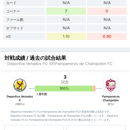
N/A
N/A
カード
7
0
コーナー
N/A
N/A
ファール数
N/A
N/A
オフサイド
1.10
0.60
xG
対戦成績 / 過去の試合結果
- Deportiva Venados FC II対Pampaneros de Champotón FC
3
試合
100%
0%
0%
3 勝利数
Deportiva Venados
Pampaneros
II
Champotón
(100%)
(0%)
Deportiva Venados FC II vs Pampaneros de Champotón FCの直接対決数は3試合です。
Deportiva Venados FC IIは3勝、Pampaneros de Champotón FCは0勝しています。Deportiva
Venados FC IIとPampaneros de Champotón FCの引き分け数は0試合となっています。