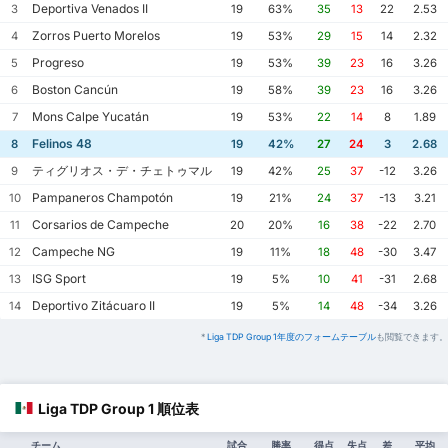
Deportiva Venados II
3
19
63%
35
13
22
2.53
Zorros Puerto Morelos
4
19
53%
29
15
14
2.32
Progreso
5
19
53%
39
23
16
3.26
Boston Cancún
6
19
58%
39
23
16
3.26
Mons Calpe Yucatán
7
19
53%
22
14
8
1.89
Felinos 48
8
19
42%
27
24
3
2.68
ティグリオス・デ・チェトゥマル
9
19
42%
25
37
-12
3.26
Pampaneros Champotón
10
19
21%
24
37
-13
3.21
Corsarios de Campeche
11
20
20%
16
38
-22
2.70
Campeche NG
12
19
11%
18
48
-30
3.47
ISG Sport
13
19
5%
10
41
-31
2.68
Deportivo Zitácuaro II
14
19
5%
14
48
-34
3.26
*
Liga TDP Group 1年度のフォームテーブル
も閲覧できます。
Liga TDP Group 1 順位表
チーム
試合
勝率
得点
失点
差
平均