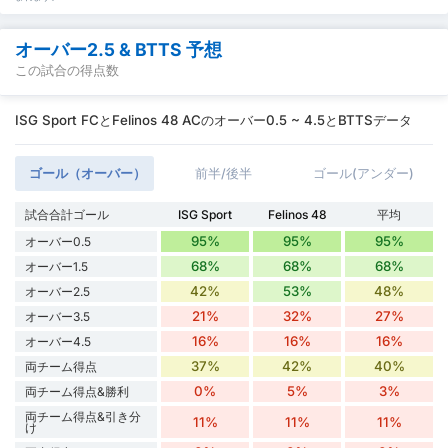
オーバー2.5 & BTTS 予想
この試合の得点数
ISG Sport FCとFelinos 48 ACのオーバー0.5 ~ 4.5とBTTSデータ
ゴール（オーバー）
前半/後半
ゴール(アンダー)
試合合計ゴール
ISG Sport
Felinos 48
平均
95%
95%
95%
オーバー0.5
68%
68%
68%
オーバー1.5
42%
53%
48%
オーバー2.5
21%
32%
27%
オーバー3.5
16%
16%
16%
オーバー4.5
37%
42%
40%
両チーム得点
0%
5%
3%
両チーム得点&勝利
両チーム得点&引き分
11%
11%
11%
け