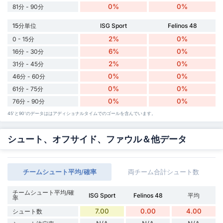
0%
0%
81分 - 90分
15分単位
ISG Sport
Felinos 48
2%
0%
0 - 15分
6%
0%
16分 - 30分
2%
0%
31分 - 45分
0%
0%
46分 - 60分
0%
0%
61分 - 75分
0%
0%
76分 - 90分
45'と90'のデータははアディショナルタイムでのゴールを含んでいます。
シュート、オフサイド、ファウル＆他データ
チームシュート平均/確率
両チーム合計シュート数
チームシュート平均/確
ISG Sport
Felinos 48
平均
率
7.00
0.00
4.00
シュート数