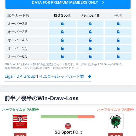
DATA FOR PREMIUM MEMBERS ONLY
試合カード数
ISG Sport
Felinos 48
平均
オーバー2.5
オーバー3.5
オーバー4.5
オーバー5.5
オーバー6.5
ISG Sport FCとFelinos 48 ACの合計試合のカード数です。リーグ平均はLiga TDP Group 1の平均。
seasonYearシーズンの134試合で0カード数が提示されました。
Liga TDP Group 1 イエロー/レッドカード数
前半／後半のWin-Draw-Loss
ハーフタイムまでの調子
ハーフタイムまでの調子
ISG Sport FC
は