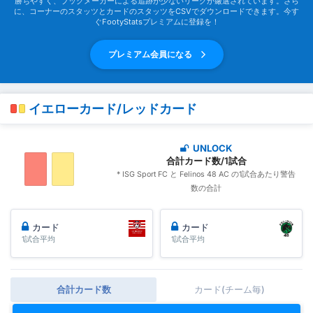
勝ちやすく、ブックメーカーによる追跡が少ないリーグが厳選されています。さら
に、コーナーのスタッツとカードのスタッツをCSVでダウンロードできます。今す
ぐFootyStatsプレミアムに登録を！
プレミアム会員になる
イエローカード/レッドカード
UNLOCK
合計カード数/1試合
* ISG Sport FC と Felinos 48 AC の1試合あたり警告
数の合計
カード
カード
1試合平均
1試合平均
合計カード数
カード(チーム毎)