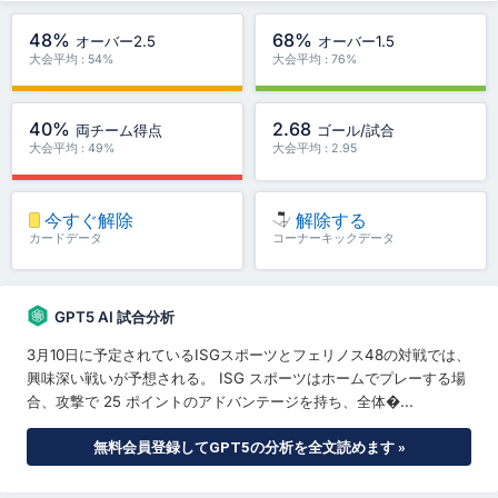
48%
68%
オーバー2.5
オーバー1.5
大会平均 : 54%
大会平均 : 76%
40%
2.68
両チーム得点
ゴール/試合
大会平均 : 49%
大会平均 : 2.95
今すぐ解除
解除する
カードデータ
コーナーキックデータ
GPT5 AI 試合分析
3月10日に予定されているISGスポーツとフェリノス48の対戦では、
興味深い戦いが予想される。 ISG スポーツはホームでプレーする場
合、攻撃で 25 ポイントのアドバンテージを持ち、全体�...
無料会員登録してGPT5の分析を全文読めます »