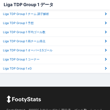
Liga TDP Group 1 データ
Liga TDP Group 1 チーム 調子解析
Liga TDP Group 1 予想
Liga TDP Group 1 平均ゴール数
Liga TDP Group 1 両チーム得点
Liga TDP Group 1 オーバー2.5ゴール
Liga TDP Group 1 コーナー
Liga TDP Group 1 xG