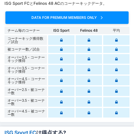
ISG Sport FCとFelinos 48 ACのコーナーキックデータ。
DATA FOR PREMIUM MEMBERS ONLY
チーム毎のコーナー
ISG Sport
Felinos 48
平均
コーナーキック獲得数
／試合
被コーナー数／試合
オーバー2.5 - コーナー
キック獲得
オーバー3.5 - コーナー
キック獲得
オーバー4.5 - コーナー
キック獲得
オーバー2.5 - 被コーナ
ー数
オーバー3.5 - 被コーナ
ー数
オーバー4.5 - 被コーナ
ー数
ISG Sport FC
は得点する?