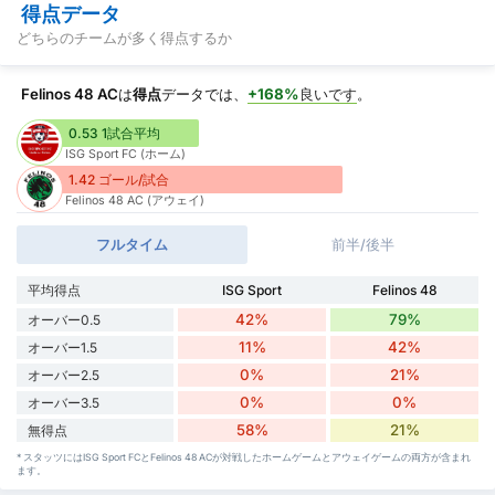
得点データ
どちらのチームが多く得点するか
Felinos 48 AC
は
得点
データでは、
+168%
良いです
。
0.53 1試合平均
ISG Sport FC (ホーム)
1.42 ゴール/試合
Felinos 48 AC (アウェイ)
フルタイム
前半/後半
平均得点
ISG Sport
Felinos 48
42%
79%
オーバー0.5
11%
42%
オーバー1.5
0%
21%
オーバー2.5
0%
0%
オーバー3.5
58%
21%
無得点
* スタッツにはISG Sport FCとFelinos 48 ACが対戦したホームゲームとアウェイゲームの両方が含まれ
ます。