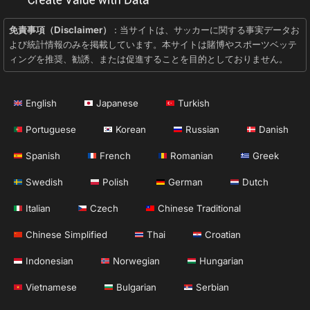
免責事項（Disclaimer）
: 当サイトは、サッカーに関する事実データお
よび統計情報のみを掲載しています。本サイトは賭博やスポーツベッテ
ィングを推奨、勧誘、または促進することを目的としておりません。
English
Japanese
Turkish
Portuguese
Korean
Russian
Danish
Spanish
French
Romanian
Greek
Swedish
Polish
German
Dutch
Italian
Czech
Chinese Traditional
Chinese Simplified
Thai
Croatian
Indonesian
Norwegian
Hungarian
Vietnamese
Bulgarian
Serbian