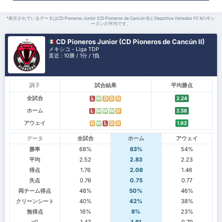
*表示されているデータはCD Pioneros Junior (CD Pioneros de Cancún II)とDeportiva Venados FC IIの今シ
ーズンの平均です。
CD Pioneros Junior (CD Pioneros de Cancún II)
メキシコ - Liga TDP
直近 : 10勝 / 1分 / 1負
調子
試合結果
平均勝点
全試合
L
W
D
D
D
2.24
ホーム
L
W
W
W
D
2.58
アウェイ
D
W
L
D
D
1.92
データ
全試合
ホーム
アウェイ
勝率
68%
83%
54%
平均
2.52
2.83
2.23
得点
1.76
2.08
1.46
失点
0.76
0.75
0.77
両チーム得点
48%
50%
46%
クリーンシート
40%
42%
38%
無得点
16%
8%
23%
xG
1.47
1.61
0.79