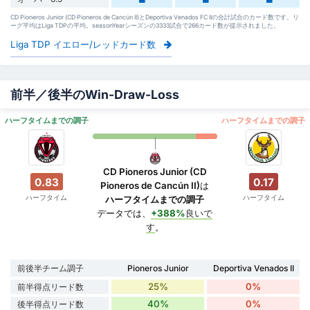
CD Pioneros Junior (CD Pioneros de Cancún II)とDeportiva Venados FC IIの合計試合のカード数です。リ
ーグ平均はLiga TDPの平均。seasonYearシーズンの3333試合で266カード数が提示されました。
Liga TDP イエロー/レッドカード数
前半／後半のWin-Draw-Loss
ハーフタイムまでの調子
ハーフタイムまでの調子
CD Pioneros Junior (CD
0.83
0.17
Pioneros de Cancún II)
は
ハーフタイム
ハーフタイム
ハーフタイムまでの調子
データでは、
+388%
良いで
す
。
前後半チーム調子
Pioneros Junior
Deportiva Venados II
25%
0%
前半得点リード数
40%
0%
後半得点リード数