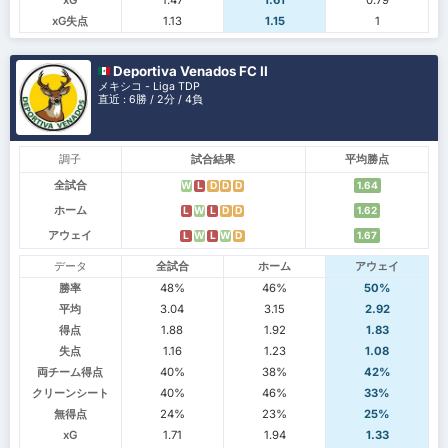
xG失点
1.13
1.15
1
Deportiva Venados FC II
メキシコ - Liga TDP
直近 : 6勝 / 2分 / 4負
調子
試合結果
平均勝点
全試合
W
L
D
D
D
1.64
ホーム
L
W
L
D
D
1.62
アウェイ
L
W
L
W
D
1.67
データ
全試合
ホーム
アウェイ
勝率
48%
46%
50%
平均
3.04
3.15
2.92
得点
1.88
1.92
1.83
失点
1.16
1.23
1.08
両チーム得点
40%
38%
42%
クリーンシート
40%
46%
33%
無得点
24%
23%
25%
xG
1.71
1.94
1.33