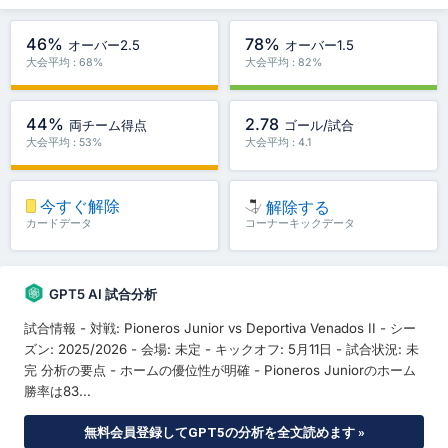
46%
78%
オーバー2.5
オーバー1.5
大会平均 : 68%
大会平均 : 82%
44%
2.78
両チーム得点
ゴール/試合
大会平均 : 53%
大会平均 : 4.1
今すぐ解除
解除する
カードデータ
コーナーキックデータ
GPT5 AI 試合分析
試合情報 - 対戦: Pioneros Junior vs Deportiva Venados II - シー
ズン: 2025/2026 - 会場: 未定 - キックオフ: 5月11日 - 試合状況: 未
完 分析の要点 - ホームの優位性が明確 - Pioneros Juniorのホーム
勝率は83...
無料会員登録してGPT5の分析を全文読めます »