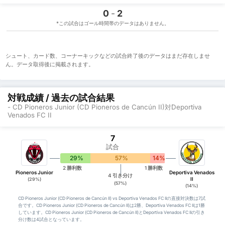
0
-
2
*この試合はゴール時間帯のデータはありません。
シュート、カード数、コーナーキックなどの試合終了後のデータはまだ存在しませ
ん。データ取得後に掲載されます。
対戦成績 / 過去の試合結果
- CD Pioneros Junior (CD Pioneros de Cancún II)対Deportiva
Venados FC II
7
試合
29%
57%
14%
2 勝利数
1 勝利数
Pioneros Junior
Deportiva Venados
4 引き分け
II
(29%)
(57%)
(14%)
CD Pioneros Junior (CD Pioneros de Cancún II) vs Deportiva Venados FC IIの直接対決数は7試
合です。CD Pioneros Junior (CD Pioneros de Cancún II)は2勝、Deportiva Venados FC IIは1勝
しています。CD Pioneros Junior (CD Pioneros de Cancún II)とDeportiva Venados FC IIの引き
分け数は4試合となっています。