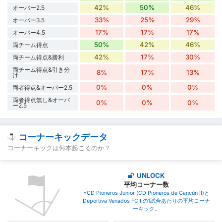
42%
50%
46%
オーバー2.5
33%
25%
29%
オーバー3.5
17%
17%
17%
オーバー4.5
50%
42%
46%
両チーム得点
42%
17%
30%
両チーム得点&勝利
両チーム得点&引き分
8%
17%
13%
け
0%
0%
0%
両者得点&オーバー2.5
両者得点無し&オーバ
0%
0%
0%
ー2.5
コーナーキックデータ
コーナーキックは何本起こるのか？
UNLOCK
平均コーナー数
*CD Pioneros Junior (CD Pioneros de Cancún II)と
Deportiva Venados FC IIの1試合あたりの平均コーナ
ーキック
。