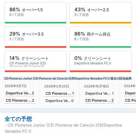
86%
43%
オーバー1.5
オーバー2.5
6 / 7 試合
3 / 7 試合
29%
86%
オーバー3.5
両チーム得点
2 / 7 試合
6 / 7 試合
14%
0%
クリーンシート
クリーンシート
CD Pioneros Junior (CD
Deportiva Venados FC II
Pioneros de Cancún II)
CD Pioneros Junior (CD Pioneros de Cancún II)対Deportiva Venados FC II 過去の試合結果
2026年5月7日
2024
2026年2月20日
2025年10月18日
Deportiva Venados FC II
2
CD Pioneros Junior (CD Pioneros de Cancún II)
1
Deportiva Venados FC II
1
CD Pioneros Junior (CD Pioneros de Cancún II)
2
CD Pioneros Junior (CD Pioneros de Cancún II)
2
Deportiva Venados FC II
0
全ての予想
- CD Pioneros Junior (CD Pioneros de Cancún II)対Deportiva
Venados FC II