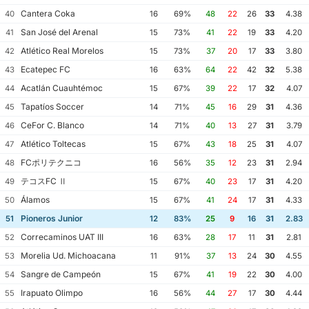
Cantera Coka
40
16
69%
48
22
26
33
4.38
San José del Arenal
41
15
73%
41
22
19
33
4.20
Atlético Real Morelos
42
15
73%
37
20
17
33
3.80
Ecatepec FC
43
16
63%
64
22
42
32
5.38
Acatlán Cuauhtémoc
44
15
67%
39
22
17
32
4.07
Tapatíos Soccer
45
14
71%
45
16
29
31
4.36
CeFor C. Blanco
46
14
71%
40
13
27
31
3.79
Atlético Toltecas
47
15
67%
43
18
25
31
4.07
FCポリテクニコ
48
16
56%
35
12
23
31
2.94
テコスFC Ⅱ
49
15
67%
40
23
17
31
4.20
Álamos
50
15
67%
41
24
17
31
4.33
Pioneros Junior
51
12
83%
25
9
16
31
2.83
Correcaminos UAT III
52
16
63%
28
17
11
31
2.81
Morelia Ud. Michoacana
53
11
91%
37
13
24
30
4.55
Sangre de Campeón
54
15
67%
41
19
22
30
4.00
Irapuato Olimpo
55
16
56%
44
27
17
30
4.44