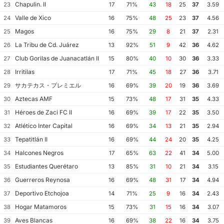
Chapulin. II
23
17
71%
43
18
25
37
3.59
Valle de Xico
24
16
75%
48
25
23
37
4.56
Magos
25
16
75%
29
8
21
37
2.31
La Tribu de Cd. Juárez
26
13
92%
51
9
42
36
4.62
Club Gorilas de Juanacatlán II
27
15
80%
40
10
30
36
3.33
Irritilas
28
17
71%
45
18
27
36
3.71
サカテカス・プレミエル
29
16
69%
39
20
19
36
3.69
Aztecas AMF
30
15
73%
48
17
31
35
4.33
Héroes de Zaci FC II
31
16
69%
39
17
22
35
3.50
Atlético Inter Capital
32
16
69%
34
13
21
35
2.94
Tepatitlán II
33
16
69%
44
24
20
35
4.25
Halcones Negros
34
17
65%
63
22
41
34
5.00
Estudiantes Querétaro
35
13
85%
31
10
21
34
3.15
Guerreros Reynosa
36
16
69%
48
31
17
34
4.94
Deportivo Etchojoa
37
14
71%
25
9
16
34
2.43
Hogar Matamoros
38
15
73%
31
15
16
34
3.07
Aves Blancas
39
16
69%
38
22
16
34
3.75