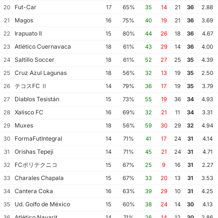
Fut-Car
20
17
65%
35
14
21
36
2.88
Magos
21
16
75%
40
19
21
36
3.69
Irapuato II
22
15
80%
44
26
18
36
4.67
Atlético Cuernavaca
23
18
61%
43
29
14
36
4.00
Saltillo Soccer
24
18
61%
52
27
25
35
4.39
Cruz Azul Lagunas
25
18
56%
32
13
19
35
2.50
テコスFC Ⅱ
26
14
79%
36
17
19
35
3.79
Diablos Tesistán
27
15
73%
55
19
36
34
4.93
Xalisco FC
28
16
69%
32
21
11
34
3.31
Muxes
29
18
56%
59
30
29
32
4.94
FormaFutIntegral
30
14
71%
41
17
24
31
4.14
Orishas Tepeji
31
14
71%
45
21
24
31
4.71
FCポリテクニコ
32
15
67%
25
9
16
31
2.27
Charales Chapala
33
15
67%
33
20
13
31
3.53
Cantera Coka
34
16
63%
39
29
10
31
4.25
Ud. Golfo de México
35
15
60%
38
24
14
30
4.13
Atlético Nayarit
36
14
71%
26
14
12
30
2.86