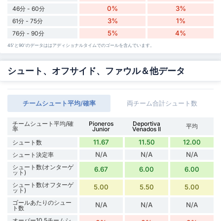
0%
3%
46分 - 60分
3%
1%
61分 - 75分
5%
4%
76分 - 90分
45'と90'のデータははアディショナルタイムでのゴールを含んでいます。
シュート、オフサイド、ファウル＆他データ
チームシュート平均/確率
両チーム合計シュート数
チームシュート平均/確
Pioneros
Deportiva
平均
率
Junior
Venados II
11.67
11.50
12.00
シュート数
N/A
N/A
N/A
シュート決定率
シュート数(オンターゲ
6.67
6.00
6.00
ット)
シュート数(オフターゲ
5.00
5.50
5.00
ット)
ゴールあたりのシュー
N/A
N/A
N/A
ト数
オーバー10.5チームシ