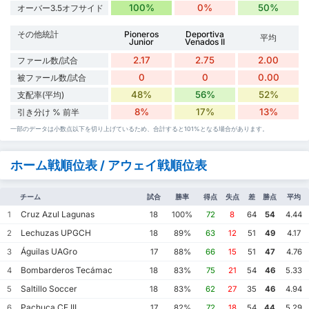
100%
0%
50%
オーバー3.5オフサイド
その他統計
Pioneros
Deportiva
平均
Junior
Venados II
2.17
2.75
2.00
ファール数/試合
0
0
0.00
被ファール数/試合
48%
56%
52%
支配率(平均)
8%
17%
13%
引き分け % 前半
一部のデータは小数点以下を切り上げているため、合計すると101%となる場合があります。
ホーム戦順位表 / アウェイ戦順位表
チーム
試合
勝率
得点
失点
差
勝点
平均
Cruz Azul Lagunas
1
18
100%
72
8
64
54
4.44
Lechuzas UPGCH
2
18
89%
63
12
51
49
4.17
Águilas UAGro
3
17
88%
66
15
51
47
4.76
Bombarderos Tecámac
4
18
83%
75
21
54
46
5.33
Saltillo Soccer
5
18
83%
62
27
35
46
4.94
Pachuca CF III
6
17
82%
72
18
54
44
5.29