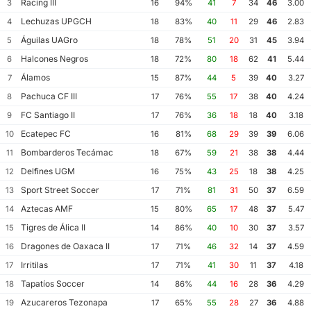
Racing III
3
16
94%
41
7
34
46
3.00
Lechuzas UPGCH
4
18
83%
40
11
29
46
2.83
Águilas UAGro
5
18
78%
51
20
31
45
3.94
Halcones Negros
6
18
72%
80
18
62
41
5.44
Álamos
7
15
87%
44
5
39
40
3.27
Pachuca CF III
8
17
76%
55
17
38
40
4.24
FC Santiago II
9
17
76%
36
18
18
40
3.18
Ecatepec FC
10
16
81%
68
29
39
39
6.06
Bombarderos Tecámac
11
18
67%
59
21
38
38
4.44
Delfines UGM
12
16
75%
43
25
18
38
4.25
Sport Street Soccer
13
17
71%
81
31
50
37
6.59
Aztecas AMF
14
15
80%
65
17
48
37
5.47
Tigres de Álica II
15
14
86%
40
10
30
37
3.57
Dragones de Oaxaca II
16
17
71%
46
32
14
37
4.59
Irritilas
17
17
71%
41
30
11
37
4.18
Tapatíos Soccer
18
14
86%
44
16
28
36
4.29
Azucareros Tezonapa
19
17
65%
55
28
27
36
4.88