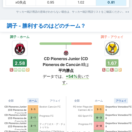
xG失点
0.95
1.02
0.81
サッカー統計用語の意味がわからない場合は、サッカー統計用語リストをご確認ください。
調子 - 勝利するのはどのチーム？
調子 - ホーム
調子 - アウェイ
CD Pioneros Junior (CD
2.58
1.67
Pioneros de Cancún II)
は
L
W
W
W
D
L
W
L
W
D
平均勝点
データでは、
+54%
良いで
す
。
全部
ホーム
アウェイ
全部
ホーム
アウェイ
CD Pioneros Junior
Boston Cancún FC
PD Inter Playa del
Deportiva Venados FC
1 - 1
1 - 1
(CD Pioneros de
Carmen AC II
II
Cancún II)
CD Pioneros Junior
Deportiva Venados FC
Progreso FC
ISG Sport FC
2 - 1
0 - 3
(CD Pioneros de
II
Cancún II)
CD Pioneros Junior
Deportiva Venados FC
ティグリオス・デ・チェ
Progreso FC
3 - 1
2 - 0
(CD Pioneros de
II
トゥマル
Cancún II)
CD Pioneros Junior
Deportivo CTM Búhos
Deportiva Venados FC