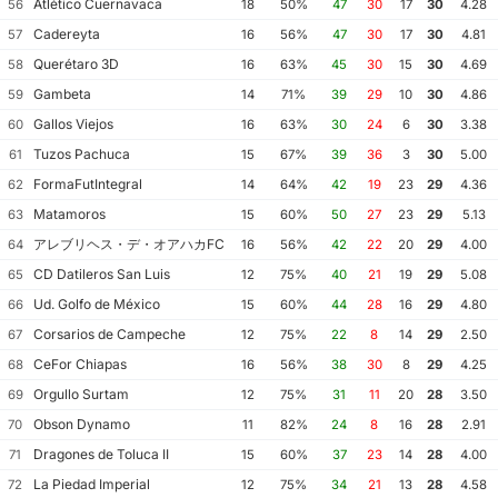
Atlético Cuernavaca
56
18
50%
47
30
17
30
4.28
Cadereyta
57
16
56%
47
30
17
30
4.81
Querétaro 3D
58
16
63%
45
30
15
30
4.69
Gambeta
59
14
71%
39
29
10
30
4.86
Gallos Viejos
60
16
63%
30
24
6
30
3.38
Tuzos Pachuca
61
15
67%
39
36
3
30
5.00
FormaFutIntegral
62
14
64%
42
19
23
29
4.36
Matamoros
63
15
60%
50
27
23
29
5.13
アレブリヘス・デ・オアハカFC
64
16
56%
42
22
20
29
4.00
CD Datileros San Luis
65
12
75%
40
21
19
29
5.08
Ud. Golfo de México
66
15
60%
44
28
16
29
4.80
Corsarios de Campeche
67
12
75%
22
8
14
29
2.50
CeFor Chiapas
68
16
56%
38
30
8
29
4.25
Orgullo Surtam
69
12
75%
31
11
20
28
3.50
Obson Dynamo
70
11
82%
24
8
16
28
2.91
Dragones de Toluca II
71
15
60%
37
23
14
28
4.00
La Piedad Imperial
72
12
75%
34
21
13
28
4.58