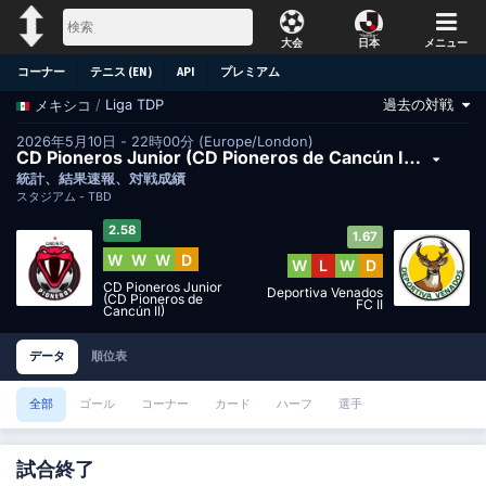
大会
日本
メニュー
コーナー
テニス (EN)
API
プレミアム
過去の対戦
/
Liga TDP
メキシコ
2026年5月10日 - 22時00分 (Europe/London)
CD Pioneros Junior (CD Pioneros de Cancún II)対Deportiva Venados FC II
統計、結果速報、対戦成績
スタジアム -
TBD
2.58
1.67
W
W
W
D
W
L
W
D
CD Pioneros Junior
Deportiva Venados
(CD Pioneros de
FC II
Cancún II)
データ
順位表
全部
ゴール
コーナー
カード
ハーフ
選手
試合終了