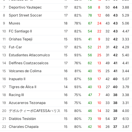
Deportivo Yautepec
7
17
82%
58
8
50
44
3.88
Sport Street Soccer
8
17
82%
78
12
66
43
5.29
Muxes
9
18
78%
67
24
43
43
5.06
FC Santiago II
10
17
82%
54
22
32
43
4.47
Orishas Tepeji
11
15
93%
41
9
32
42
3.33
Fut-Car
12
17
82%
52
21
31
42
4.29
Estudiantes Atlacomulco
13
15
93%
56
25
31
42
5.40
Delfines Coatzacoalcos
14
17
76%
62
13
49
41
4.41
Volcanes de Colima
15
16
81%
40
15
25
41
3.44
Irapuato II
16
15
87%
59
17
42
40
5.07
Tigres de Álica II
17
14
93%
40
13
27
40
3.79
Racing III
18
16
75%
47
7
40
38
3.38
Azucareros Tezonapa
19
16
75%
43
10
33
38
3.31
デポルティーボCAFESSAハリスコ
20
15
80%
46
14
32
38
4.00
Diablos Tesistán
21
15
80%
73
19
54
37
6.13
Charales Chapala
22
15
80%
42
16
26
37
3.87