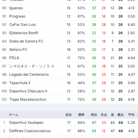
Iguanas
90
15
53%
37
25
12
26
4.13
Progreso
91
12
67%
26
16
10
26
3.50
CeFor San Luis
92
15
53%
38
28
10
26
4.40
Ejidatarios Bonfil
93
12
67%
22
13
9
26
2.92
Soles de Sonora FC
94
13
62%
25
18
7
26
3.31
Xalisco FC
95
16
50%
20
17
3
26
2.31
PDLA
96
11
73%
36
15
21
25
4.64
シマロネス・デ・ソノラ Ⅱ
97
12
67%
29
18
11
25
3.92
Legado del Centenario
98
15
53%
36
25
11
25
4.07
Tapachula II
99
16
44%
37
26
11
25
3.94
Deportivo Zitácuaro II
100
12
58%
21
11
10
25
2.67
Tlapa Mazatecochco
101
11
73%
39
29
10
25
6.18
チーム
試合
勝率
得点
失点
差
勝点
平均
Deportivo Yautepec
1
17
94%
67
23
44
48
5.29
Delfines Coatzacoalcos
2
17
88%
59
12
47
46
4.18