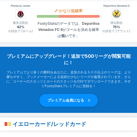
Pioneros Junior
Deportiva Venados II
かなり低確率
無失点割合
得点割合
FootyStatsのデータでは、
Deportiva
42%
75%
Venados FC II
がゴールを決める確率
の試合で (ホーム)
の試合で (アウェイ)
は
低い
です。
プレミアムにアップグレード！追加で500リーグが閲覧可能
に！
プレミアムでより多くの勝利をあなたに。追加される５００以上のリーグは、より
勝ちやすく、ブックメーカーによる追跡が少ないリーグが厳選されています。さら
に、コーナーのスタッツとカードのスタッツをCSVでダウンロードできます。今す
ぐFootyStatsプレミアムに登録を！
プレミアム会員になる
イエローカード/レッドカード