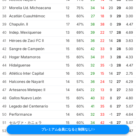
Morelia Ud. Michoacana
37
12
75%
34
14
20
29
4.00
Acatlán Cuauhtémoc
38
15
60%
27
18
9
29
3.00
Chapulin. II
39
17
47%
38
38
0
29
4.47
Indep. Mexiquense
40
13
69%
39
22
17
28
4.69
Héroes de Zaci FC II
41
16
56%
36
22
14
28
3.63
Sangre de Campeón
42
15
60%
42
33
9
28
5.00
Hogar Matamoros
43
15
60%
34
31
3
28
4.33
Hidalguense
44
15
60%
32
35
-3
28
4.47
Atlético Inter Capital
45
16
50%
29
15
14
27
2.75
Halcones de Nayarit
46
14
57%
36
24
12
27
4.29
Artesanos Metepec II
47
14
64%
22
13
9
27
2.50
Gallos Nuevo León
48
15
60%
40
32
8
27
4.80
Legado del Centenario
49
15
60%
41
35
6
27
5.07
Performance
50
14
64%
32
33
-1
27
4.64
セルヴァ・カニェラ
51
15
60%
34
42
-8
27
5.07
プレミアム会員になると制限なし!
Caballeros de Córdoba
52
15
53%
43
24
19
26
4.47