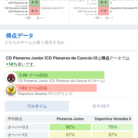
ティグリオス・デ・チェ
2 - 0
0 - 3
(CD Pioneros de
II
トゥマル
Cancún II)
CD Pioneros Junior
Ejidatarios Bonfil FC
CD Pioneros Junior
Deportiva Venados FC
0 - 2
1 - 0
(CD Pioneros de
(CD Pioneros de
II
Cancún II)
Cancún II)
前へ
次へ
前へ
次へ
得点データ
どちらのチームが多く得点するか
CD Pioneros Junior (CD Pioneros de Cancún II)
は
得点
データでは、
+14%
良いです
。
2.08 ゴール/試合
CD Pioneros Junior (CD Pioneros de Cancún II) (ホーム)
1.83 ゴール/試合
Deportiva Venados FC II (アウェイ)
フルタイム
前半/後半
平均得点
Pioneros Junior
Deportiva Venados II
92%
75%
オーバー0.5
57%
57%
オーバー1.5