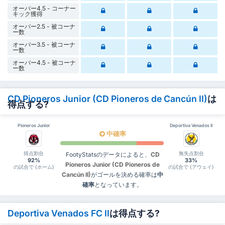
オーバー4.5 - コーナー
キック獲得
オーバー2.5 - 被コーナ
ー数
オーバー3.5 - 被コーナ
ー数
オーバー4.5 - 被コーナ
ー数
CD Pioneros Junior (CD Pioneros de Cancún II)
は
得点する?
Pioneros Junior
Deportiva Venados II
中確率
得点割合
無失点割合
FootyStatsのデータによると、
CD
92%
33%
Pioneros Junior (CD Pioneros de
の試合で (ホーム)
の試合で (アウェイ)
Cancún II)
がゴールを決める確率は
中
確率
となっています。
Deportiva Venados FC II
は得点する?