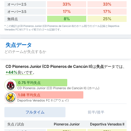
33%
33%
オーバー2.5
17%
17%
オーバー3.5
8%
25%
無得点
* この統計はCD Pioneros Junior (CD Pioneros de Cancún II)のホーム戦でのゴール記録とDeportiva
Venados FC IIのアウェイ戦でのゴール記録です。
失点データ
どのチームが失点するか
CD Pioneros Junior (CD Pioneros de Cancún II)
は
失点
データでは、
+44%
良いです
。
0.75 平均失点
CD Pioneros Junior (CD Pioneros de Cancún II) (ホーム)
1.08 平均失点
Deportiva Venados FC II (アウェイ)
フルタイム
前半/後半
失点 / 試合
Pioneros Junior
Deportiva Venados II