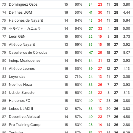
Domínguez Osos
73
15
60%
34
23
11
28
3.80
Delfines UGM
74
16
50%
41
30
11
28
4.44
Halcones de Nayarit
75
14
64%
45
34
11
28
5.64
セルヴァ・カニェラ
76
14
64%
37
33
4
28
5.00
León GEN
77
15
60%
22
19
3
28
2.73
Atlético Nayarit
78
13
69%
35
16
19
27
3.92
Caballeros de Córdoba
79
15
60%
47
29
18
27
5.07
Indep. Mexiquense
80
14
64%
34
21
13
27
3.93
Atlético Leones
81
16
50%
39
27
12
27
4.13
Leyendas
82
12
75%
24
13
11
27
3.08
Novillos Neza
83
15
60%
33
26
7
27
3.93
Ud. del Sureste
84
15
60%
25
22
3
27
3.13
Halcones FC
85
15
53%
40
17
23
26
3.80
Lobos ULMX II
86
12
67%
33
13
20
26
3.83
Deportivo Albiazul
87
14
57%
40
23
17
26
4.50
Pro Training Camp
88
15
53%
28
14
14
26
2.80
Tesistán
89
14
57%
51
37
14
26
6.29