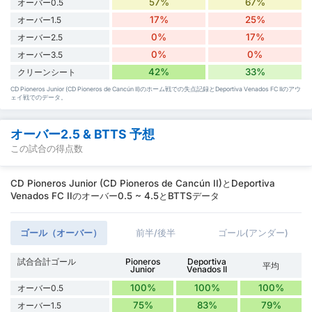
57%
67%
オーバー0.5
17%
25%
オーバー1.5
0%
17%
オーバー2.5
0%
0%
オーバー3.5
42%
33%
クリーンシート
CD Pioneros Junior (CD Pioneros de Cancún II)のホーム戦での失点記録とDeportiva Venados FC IIのアウ
ェイ戦でのデータ。
オーバー2.5 & BTTS 予想
この試合の得点数
CD Pioneros Junior (CD Pioneros de Cancún II)とDeportiva
Venados FC IIのオーバー0.5 ~ 4.5とBTTSデータ
ゴール（オーバー）
前半/後半
ゴール(アンダー)
試合合計ゴール
Pioneros
Deportiva
平均
Junior
Venados II
100%
100%
100%
オーバー0.5
75%
83%
79%
オーバー1.5