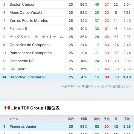
Boston Cancún
5
25
56%
49
27
22
3.04
Mons Calpe Yucatán
6
25
52%
28
20
8
1.92
Zorros Puerto Morelos
7
25
44%
37
23
14
2.40
Felinos 48
8
25
40%
30
31
-1
2.44
ティグリオス・デ・チェトゥマル
9
25
36%
28
45
-17
2.92
Corsarios de Campeche
10
25
24%
19
43
-24
2.48
Pampaneros Champotón
11
25
20%
31
50
-19
3.24
Campeche NG
12
25
16%
24
53
-29
3.08
ISG Sport
13
25
12%
13
46
-33
2.36
Deportivo Zitácuaro II
14
25
4%
16
69
-53
3.40
*
Liga TDP Group 1年度のフォームテーブル
も閲覧できます。
Liga TDP Group 1 順位表
チーム
試合
勝率
得点
失点
差
平均
Pioneros Junior
1
25
68%
62
20
42
3.28