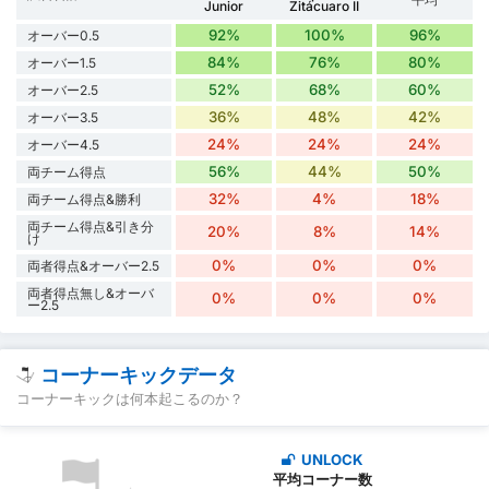
Junior
Zitácuaro II
92%
100%
96%
オーバー0.5
84%
76%
80%
オーバー1.5
52%
68%
60%
オーバー2.5
36%
48%
42%
オーバー3.5
24%
24%
24%
オーバー4.5
56%
44%
50%
両チーム得点
32%
4%
18%
両チーム得点&勝利
両チーム得点&引き分
20%
8%
14%
け
0%
0%
0%
両者得点&オーバー2.5
両者得点無し&オーバ
0%
0%
0%
ー2.5
コーナーキックデータ
コーナーキックは何本起こるのか？
UNLOCK
平均コーナー数