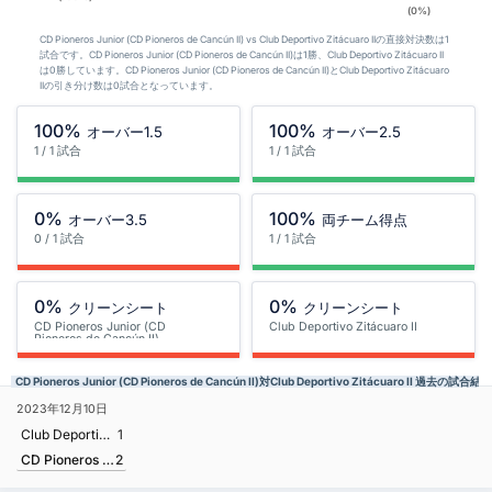
(0%)
CD Pioneros Junior (CD Pioneros de Cancún II) vs Club Deportivo Zitácuaro IIの直接対決数は1
試合です。CD Pioneros Junior (CD Pioneros de Cancún II)は1勝、Club Deportivo Zitácuaro II
は0勝しています。CD Pioneros Junior (CD Pioneros de Cancún II)とClub Deportivo Zitácuaro
IIの引き分け数は0試合となっています。
100%
100%
オーバー1.5
オーバー2.5
1 / 1 試合
1 / 1 試合
0%
100%
オーバー3.5
両チーム得点
0 / 1 試合
1 / 1 試合
0%
0%
クリーンシート
クリーンシート
CD Pioneros Junior (CD
Club Deportivo Zitácuaro II
Pioneros de Cancún II)
CD Pioneros Junior (CD Pioneros de Cancún II)対Club Deportivo Zitácuaro II 過去の試合結果
2023年12月10日
Club Deportivo Zitácuaro II
1
CD Pioneros Junior (CD Pioneros de Cancún II)
2