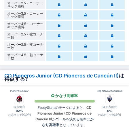
オーバー2.5 - コーナー
キック獲得
オーバー3.5 - コーナー
キック獲得
オーバー4.5 - コーナー
キック獲得
オーバー2.5 - 被コーナ
ー数
オーバー3.5 - 被コーナ
ー数
オーバー4.5 - 被コーナ
ー数
CD Pioneros Junior (CD Pioneros de Cancún II)
は
得点する?
Pioneros Junior
Deportivo Zitácuaro II
かなり高確率
得点割合
無失点割合
FootyStatsのデータによると、
CD
92%
0%
Pioneros Junior (CD Pioneros de
の試合で (全試合)
の試合で (全試合)
Cancún II)
がゴールを決める確率は
か
なり高確率
となっています。