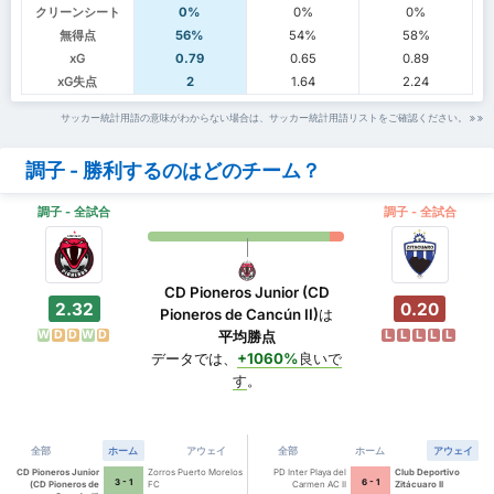
クリーンシート
0%
0%
0%
無得点
56%
54%
58%
xG
0.79
0.65
0.89
xG失点
2
1.64
2.24
サッカー統計用語の意味がわからない場合は、サッカー統計用語リストをご確認ください。
調子 - 勝利するのはどのチーム？
調子 - 全試合
調子 - 全試合
CD Pioneros Junior (CD
2.32
0.20
Pioneros de Cancún II)
は
W
D
D
W
D
L
L
L
L
L
平均勝点
データでは、
+1060%
良いで
す
。
全部
ホーム
アウェイ
全部
ホーム
アウェイ
CD Pioneros Junior
Zorros Puerto Morelos
PD Inter Playa del
Club Deportivo
3 - 1
6 - 1
(CD Pioneros de
FC
Carmen AC II
Zitácuaro II