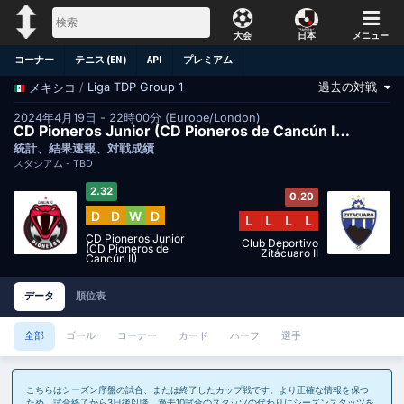
大会
日本
メニュー
コーナー
テニス (EN)
API
プレミアム
過去の対戦
/
Liga TDP Group 1
メキシコ
2024年4月19日 - 22時00分 (Europe/London)
CD Pioneros Junior (CD Pioneros de Cancún II)対Club Deportivo Zitácuaro II
統計、結果速報、対戦成績
スタジアム -
TBD
2.32
0.20
D
D
W
D
L
L
L
L
CD Pioneros Junior
Club Deportivo
(CD Pioneros de
Zitácuaro II
Cancún II)
データ
順位表
全部
ゴール
コーナー
カード
ハーフ
選手
こちらはシーズン序盤の試合、または終了したカップ戦です。より正確な情報を保つ
ため、試合終了から3日後以降、過去10試合のスタッツの代わりにシーズンスタッツを