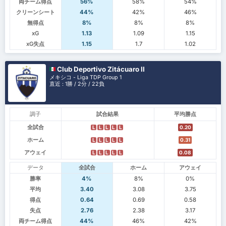
両チーム得点
56%
58%
54%
クリーンシート
44%
42%
46%
無得点
8%
8%
8%
xG
1.13
1.09
1.15
xG失点
1.15
1.7
1.02
Club Deportivo Zitácuaro II
メキシコ - Liga TDP Group 1
直近 : 1勝 / 2分 / 22負
調子
試合結果
平均勝点
全試合
L
L
L
L
L
0.20
ホーム
L
L
L
L
L
0.31
アウェイ
L
L
L
L
L
0.08
データ
全試合
ホーム
アウェイ
勝率
4%
8%
0%
平均
3.40
3.08
3.75
得点
0.64
0.69
0.58
失点
2.76
2.38
3.17
両チーム得点
44%
46%
42%