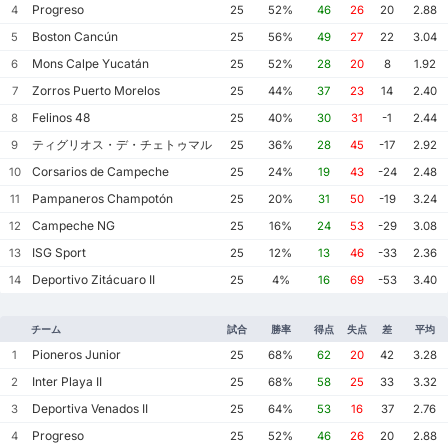
Progreso
4
25
52%
46
26
20
2.88
Boston Cancún
5
25
56%
49
27
22
3.04
Mons Calpe Yucatán
6
25
52%
28
20
8
1.92
Zorros Puerto Morelos
7
25
44%
37
23
14
2.40
Felinos 48
8
25
40%
30
31
-1
2.44
ティグリオス・デ・チェトゥマル
9
25
36%
28
45
-17
2.92
Corsarios de Campeche
10
25
24%
19
43
-24
2.48
Pampaneros Champotón
11
25
20%
31
50
-19
3.24
Campeche NG
12
25
16%
24
53
-29
3.08
ISG Sport
13
25
12%
13
46
-33
2.36
Deportivo Zitácuaro II
14
25
4%
16
69
-53
3.40
チーム
試合
勝率
得点
失点
差
平均
Pioneros Junior
1
25
68%
62
20
42
3.28
Inter Playa II
2
25
68%
58
25
33
3.32
Deportiva Venados II
3
25
64%
53
16
37
2.76
Progreso
4
25
52%
46
26
20
2.88