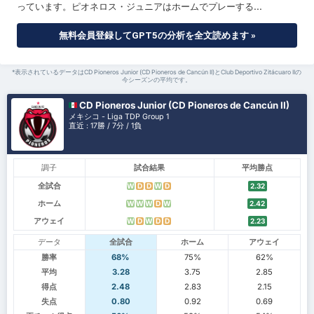
っています。ピオネロス・ジュニアはホームでプレーする...
無料会員登録してGPT5の分析を全文読めます »
*表示されているデータはCD Pioneros Junior (CD Pioneros de Cancún II)とClub Deportivo Zitácuaro IIの
今シーズンの平均です。
CD Pioneros Junior (CD Pioneros de Cancún II)
メキシコ - Liga TDP Group 1
直近 : 17勝 / 7分 / 1負
調子
試合結果
平均勝点
全試合
W
D
D
W
D
2.32
ホーム
W
W
W
D
W
2.42
アウェイ
W
D
W
D
D
2.23
データ
全試合
ホーム
アウェイ
勝率
68%
75%
62%
平均
3.28
3.75
2.85
得点
2.48
2.83
2.15
失点
0.80
0.92
0.69