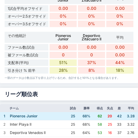
Junior
Zitácuaro II
0.00
0.00
0.00
1試合平均オフサイド
0%
0%
0%
オーバー2.5オフサイド
0%
0%
0%
オーバー3.5オフサイド
その他統計
Pioneros
Deportivo
平均
Junior
Zitácuaro II
0.00
0.00
0.00
ファール数/試合
0
0
0.00
被ファール数/試合
51%
37%
44%
支配率(平均)
28%
8%
18%
引き分け % 前半
一部のデータは小数点以下を切り上げているため、合計すると101%となる場合があります。
リーグ順位表
チーム
試合
勝率
得点
失点
差
平均
Pioneros Junior
1
25
68%
62
20
42
3.28
Inter Playa II
2
25
68%
58
25
33
3.32
Deportiva Venados II
3
25
64%
53
16
37
2.76