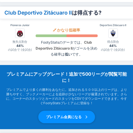
Club Deportivo Zitácuaro II
は得点する?
Pioneros Junior
Deportivo Zitácuaro II
かなり低確率
無失点割合
得点割合
FootyStatsのデータでは、
Club
44%
44%
Deportivo Zitácuaro II
がゴールを決め
の試合で (全試合)
の試合で (全試合)
る確率は
低い
です。
プレミアムにアップグレード！追加で500リーグが閲覧可能
に！
プレミアムでより多くの勝利をあなたに。追加される５００以上のリーグは、より
勝ちやすく、ブックメーカーによる追跡が少ないリーグが厳選されています。さら
に、コーナーのスタッツとカードのスタッツをCSVでダウンロードできます。今す
ぐFootyStatsプレミアムに登録を！
プレミアム会員になる