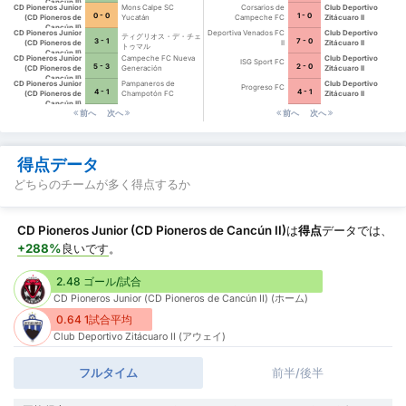
Cancún II)
CD Pioneros Junior
Mons Calpe SC
Corsarios de
Club Deportivo
0 - 0
1 - 0
(CD Pioneros de
Yucatán
Campeche FC
Zitácuaro II
Cancún II)
CD Pioneros Junior
Deportiva Venados FC
Club Deportivo
ティグリオス・デ・チェ
3 - 1
7 - 0
(CD Pioneros de
II
Zitácuaro II
トゥマル
Cancún II)
CD Pioneros Junior
Campeche FC Nueva
Club Deportivo
ISG Sport FC
5 - 3
2 - 0
(CD Pioneros de
Generación
Zitácuaro II
Cancún II)
CD Pioneros Junior
Pampaneros de
Club Deportivo
Progreso FC
4 - 1
4 - 1
(CD Pioneros de
Champotón FC
Zitácuaro II
Cancún II)
前へ
次へ
前へ
次へ
得点データ
どちらのチームが多く得点するか
CD Pioneros Junior (CD Pioneros de Cancún II)
は
得点
データでは、
+288%
良いです
。
2.48 ゴール/試合
CD Pioneros Junior (CD Pioneros de Cancún II) (ホーム)
0.64 1試合平均
Club Deportivo Zitácuaro II (アウェイ)
フルタイム
前半/後半