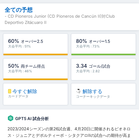
全ての予想
- CD Pioneros Junior (CD Pioneros de Cancún II)対Club
Deportivo Zitácuaro II
60%
80%
オーバー2.5
オーバー1.5
大会平均 : 51%
大会平均 : 73%
50%
3.34
両チーム得点
ゴール/試合
大会平均 : 46%
大会平均 : 2.82
今すぐ解除
解除する
カードデータ
コーナーキックデータ
GPT5 AI 試合分析
2023/2024シーズンの第26試合週、4月20日に開催されるピオネロ
ス・ジュニアとデポルティーボ・シタクアロIIの試合への期待が高ま