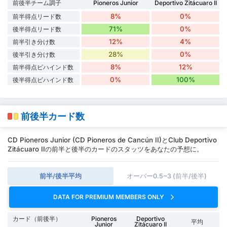
前後半チーム調子
Pioneros Junior
Deportivo Zitácuaro II
8%
0%
前半得点リード数
71%
0%
後半得点リード数
12%
4%
前半引き分け数
28%
0%
後半引き分け数
8%
12%
前半得点ビハインド数
0%
100%
後半得点ビハインド数
前後半カード数
CD Pioneros Junior (CD Pioneros de Cancún II)とClub Deportivo
Zitácuaro IIの前半と後半のカードのスタッツをあなたの予想に。
前半/後半平均
オーバー0.5~3 (前半/後半)
DATA FOR PREMIUM MEMBERS ONLY
カード（前後半）
Pioneros
Deportivo
平均
Junior
Zitácuaro II