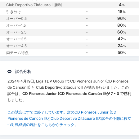
-
4
Club Deportivo Zitácuaro II 勝利
%
-
18
引き分け
%
-
96
オーバー0.5
%
-
80
オーバー1.5
%
-
60
オーバー2.5
%
-
42
オーバー3.5
%
-
24
オーバー4.5
%
-
50
両チーム得点
%
試合分析
2024年4月19日, Liga TDP Group 1でCD Pioneros Junior (CD Pioneros
de Cancún II) と Club Deportivo Zitácuaro II が試合を行いました。この
試合は、
CD Pioneros Junior (CD Pioneros de Cancún II)が 7 - 0 で勝利
しました。
この試合はすでに終了しています。次のCD Pioneros Junior (CD
Pioneros de Cancún II)とClub Deportivo Zitácuaro IIの試合の予想に役立
つ対戦成績の統計をこちらからチェック。