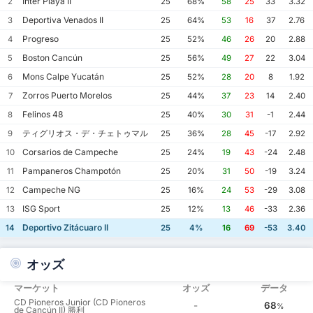
Inter Playa II
2
25
68%
58
25
33
3.32
Deportiva Venados II
3
25
64%
53
16
37
2.76
Progreso
4
25
52%
46
26
20
2.88
Boston Cancún
5
25
56%
49
27
22
3.04
Mons Calpe Yucatán
6
25
52%
28
20
8
1.92
Zorros Puerto Morelos
7
25
44%
37
23
14
2.40
Felinos 48
8
25
40%
30
31
-1
2.44
ティグリオス・デ・チェトゥマル
9
25
36%
28
45
-17
2.92
Corsarios de Campeche
10
25
24%
19
43
-24
2.48
Pampaneros Champotón
11
25
20%
31
50
-19
3.24
Campeche NG
12
25
16%
24
53
-29
3.08
ISG Sport
13
25
12%
13
46
-33
2.36
Deportivo Zitácuaro II
14
25
4%
16
69
-53
3.40
オッズ
マーケット
オッズ
データ
CD Pioneros Junior (CD Pioneros
-
68
%
de Cancún II) 勝利