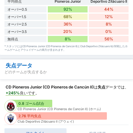
平均得点
Pioneros Junior
Deportivo Zitácuaro II
92%
44%
オーバー0.5
68%
12%
オーバー1.5
36%
8%
オーバー2.5
20%
0%
オーバー3.5
8%
56%
無得点
* スタッツにはCD Pioneros Junior (CD Pioneros de Cancún II)とClub Deportivo Zitácuaro IIが対戦したホ
ームゲームとアウェイゲームの両方が含まれます。
失点データ
どのチームが失点するか
CD Pioneros Junior (CD Pioneros de Cancún II)
は
失点
データでは、
+245%
良いです
。
0.8 ゴール/試合
CD Pioneros Junior (CD Pioneros de Cancún II) (ホーム)
2.76 平均失点
Club Deportivo Zitácuaro II (アウェイ)