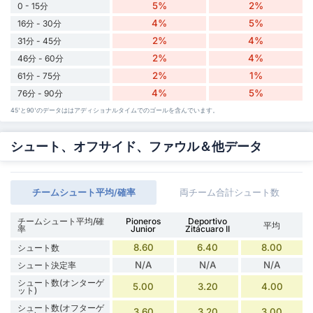
5%
2%
0 - 15分
4%
5%
16分 - 30分
2%
4%
31分 - 45分
2%
4%
46分 - 60分
2%
1%
61分 - 75分
4%
5%
76分 - 90分
45'と90'のデータははアディショナルタイムでのゴールを含んでいます。
シュート、オフサイド、ファウル＆他データ
チームシュート平均/確率
両チーム合計シュート数
チームシュート平均/確
Pioneros
Deportivo
平均
率
Junior
Zitácuaro II
8.60
6.40
8.00
シュート数
N/A
N/A
N/A
シュート決定率
シュート数(オンターゲ
5.00
3.20
4.00
ット)
シュート数(オフターゲ
3.60
3.20
3.00