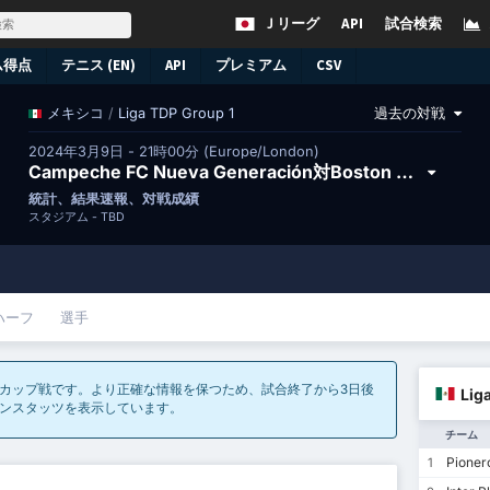
Ｊリーグ
API
試合検索
ム得点
テニス (EN)
API
プレミアム
CSV
/
Liga TDP Group 1
過去の対戦
メキシコ
2024年3月9日 - 21時00分 (Europe/London)
Campeche FC Nueva Generación対Boston Cancún FC
統計、結果速報、対戦成績
スタジアム -
TBD
ハーフ
選手
カップ戦です。より正確な情報を保つため、試合終了から3日後
Lig
ズンスタッツを表示しています。
チーム
Pionero
1