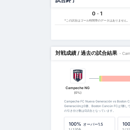
試合終了
0
-
1
*この試合はゴール時間帯のデータはありません。
対戦成績 / 過去の試合結果
- Ca
0%
0%
Campeche NG
(0%)
Campeche FC Nueva Generación vs Bos
Generaciónは0勝、Boston Cancún FCは1勝して
の引き分け数は0試合となっています。
100%
10
オーバー1.5
1 / 1 試合
1 / 