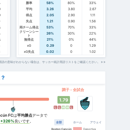
%
勝率
58%
80%
33%
0
平均
3.26
3.80
2.67
0
得点
2.05
2.90
1.11
0
失点
1.21
0.90
1.56
%
両チーム得点
53%
70%
33%
クリーンシー
%
26%
30%
22%
ト
%
無得点
21%
0%
44%
3
xG
0.29
0
1.29
6
xG失点
0.02
0
1.02
用語の意味がわからない場合は、サッカー統計用語リストをご確認ください。
ム？
調子 - 全試合
1.79
L
L
W
W
L
ncún FC
は
平均勝点
データで
、
+326%
良いです
。
全部
ホーム
アウェイ
Boston Cancún
Deportiva