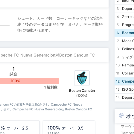
Inter Pl
2
Deporti
3
Zorros
4
シュート、カード数、コーナーキックなどの試合
終了後のデータはまだ存在しません。データ取得
Progre
5
後に掲載されます。
Boston
6
Mons C
7
Felinos
8
mpeche FC Nueva Generación対Boston Cancún FC
ティグ
9
Pampan
10
1
Corsar
11
試合
100%
Campe
12
1 勝利数
ISG Sp
13
Boston Cancún
(100%)
Deporti
14
ton Cancún FCの直接対決数は1試合です。Campeche FC Nueva
います。Campeche FC Nueva GeneraciónとBoston Cancún FC
オ
マーケ
0%
100%
オーバー2.5
オーバー3.5
Campec
1 試合
1 / 1 試合