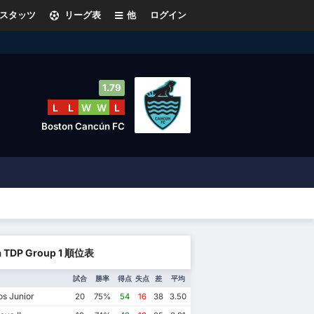
スタッツ
リーグ表
他
ログイン
1.79
L
L
W
W
L
Boston Cancún FC
a TDP Group 1 順位表
試合
勝率
得点
失点
差
平均
s Junior
20
75%
54
16
38
3.50