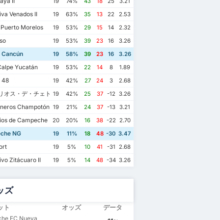
aya II
19
74%
43
18
25
3.21
va Venados II
19
63%
35
13
22
2.53
 Puerto Morelos
19
53%
29
15
14
2.32
so
19
53%
39
23
16
3.26
 Cancún
19
58%
39
23
16
3.26
alpe Yucatán
19
53%
22
14
8
1.89
 48
19
42%
27
24
3
2.68
リオス・デ・チェトゥマル
19
42%
25
37
-12
3.26
eros Champotón
19
21%
24
37
-13
3.21
ios de Campeche
20
20%
16
38
-22
2.70
che NG
19
11%
18
48
-30
3.47
ort
19
5%
10
41
-31
2.68
vo Zitácuaro II
19
5%
14
48
-34
3.26
ッズ
ット
オッズ
データ
he FC Nueva