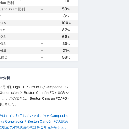
-
11
%
ción 勝利
-
58
 Cancún FC 勝利
%
-
8
け
%
-
100
0.5
%
-
87
.5
%
-
66
2.5
%
-
35
3.5
%
-
21
4.5
%
-
56
ム得点
%
合分析
3月9日, Liga TDP Group 1でCampeche FC
 Generación と Boston Cancún FC が試合を
した。この試合は、
Boston Cancún FCが 0 -
利
しました。
合はすでに終了しています。次のCampeche
eva GeneraciónとBoston Cancún FCの試合
に役立つ対戦成績の統計をこちらからチェッ