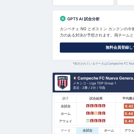
GPT5 AI 試合分析
カンペチェ NG とボストン カンクンの
力のある対決が予想されます。両チームとも
無料会員登録して
*表示されているデータはCampeche FC Nuev
Campeche FC Nueva Generación
メキシコ - Liga TDP Group 1
直近 : 2勝 / 2分 / 15負
調子
試合結果
平均勝
全試合
0.42
L
L
L
L
L
ホーム
0.44
L
L
D
L
L
アウェイ
0.40
W
L
L
L
L
データ
全試合
ホーム
アウ