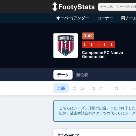
オーバー/アンダー
コーナー
両チー
0.42
L
L
L
L
L
Campeche FC Nueva
Generación
データ
順位表
全部
ゴール
コーナー
カード
こちらはシーズン序盤の試合、または終了した
以降、過去10試合のスタッツの代わりにシー