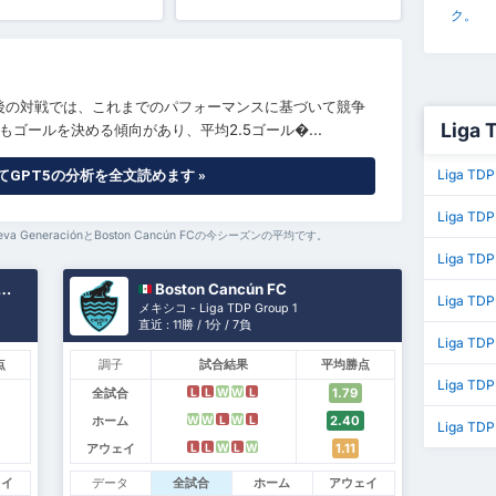
ク。
今後の対戦では、これまでのパフォーマンスに基づいて競争
Liga
ゴールを決める傾向があり、平均2.5ゴール�...
Liga TD
GPT5の分析を全文読めます »
Liga TDP
a GeneraciónとBoston Cancún FCの今シーズンの平均です。
Liga TD
Boston Cancún FC
Liga TD
メキシコ - Liga TDP Group 1
直近 : 11勝 / 1分 / 7負
Liga TD
点
調子
試合結果
平均勝点
Liga TD
全試合
1.79
L
L
W
W
L
ホーム
2.40
W
W
L
W
L
Liga TDP
アウェイ
1.11
L
L
W
L
W
ェイ
データ
全試合
ホーム
アウェイ