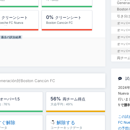
Genera
Boston
引き分
%
0%
クリーンシート
クリーンシート
eche FC Nueva
Boston Cancún FC
オーバー
ración
オーバー1
オーバー
n FC 過去の試合結果
オーバー
オーバー
両チー
試
eneración対Boston Cancún FC
2024年
Nueva
56%
オーバー1.5
両チーム得点
行いま
: 76%
大会平均 : 49%
1 で勝
この試
すぐ解除
解除する
FC Nu
データ
コーナーキックデータ
の予想