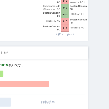
1 - 2
FC
Venados FC II
Pampaneros de
Boston Cancún
1 - 2
Champotón FC
FC
Boston Cancún
ISG Sport FC
5 - 0
FC
Boston Cancún
Felinos 48 AC
1 - 0
FC
Boston Cancún
Progreso FC
1 - 2
FC
前へ
次へ
するか
+116%
良いです
。
前半/後半