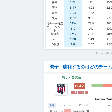
勝率
11%
11%
10
平均
3.47
4.22
2.8
得点
0.95
1.22
0.7
失点
2.53
3.00
2.1
両チーム得点
58%
78%
40
クリーンシー
5%
0%
10
ト
無得点
37%
22%
50
xG
1.38
1.49
1.3
xG失点
1.6
2.07
1.3
サッカー統計
調子 - 勝利するのはどのチー
調子 - 全試合
0.42
L
L
L
L
L
Boston Ca
は
全部
ホーム
アウェイ
CD Pioneros
Campeche FC