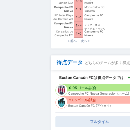
5 - 3
Junior (CD
Nueva
Pioneros de
Generación
Campeche FC
Mons Calpe SC
1 - 2
Cancún II)
Nueva
Yucatán
Generación
PD Inter Playa
Campeche FC
1 - 0
del Carmen AC
Nueva
II
Generación
Campeche FC
ティグリオス・
2 - 4
Nueva
デ・チェトゥマル
Generación
Corsarios de
Campeche FC
1 - 0
Campeche FC
Nueva
Generación
前へ
次へ
得点データ
どちらのチームが多く得点
Boston Cancún FC
は
得点
データでは、
0.95 ゴール/試合
Campeche FC Nueva Generación (ホーム)
2.05 ゴール/試合
Boston Cancún FC (アウェイ)
フルタイム