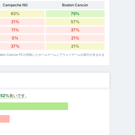
Campeche NG
Boston Cancún
63%
79%
21%
57%
11%
37%
0%
21%
37%
21%
ónとBoston Cancún FCが対戦したホームゲームとアウェイゲームの両方が含まれま
+52%
良いです
。