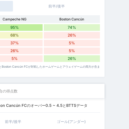
前半/後半
Campeche NG
Boston Cancún
95%
74%
68%
26%
37%
5%
26%
5%
5%
26%
ciónとBoston Cancún FCが対戦したホームゲームとアウェイゲームの両方が含ま
合の得点数
oston Cancún FCのオーバー0.5 ~ 4.5とBTTSデータ
前半/後半
ゴール(アンダー)