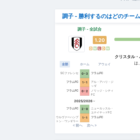
調子 - 勝利するのはどのチー
調子 - 全試合
1.20
D
W
L
D
W
クリスタル・
は
全部
ホーム
アウェイ
SCファレンセ
フラムFC
0 - 3
フラムFC
アル・アハリ・ジ
1 - 1
ッダ
フラムFC
ノリッジ・シティ
0 - 2
FC
2025/2026
フラムFC
ニューカッスル・
2 - 0
ユナイテッドFC
ウルヴァーハンプ
フラムFC
1 - 1
トン・ワンダラー
前へ
次へ
ズFC