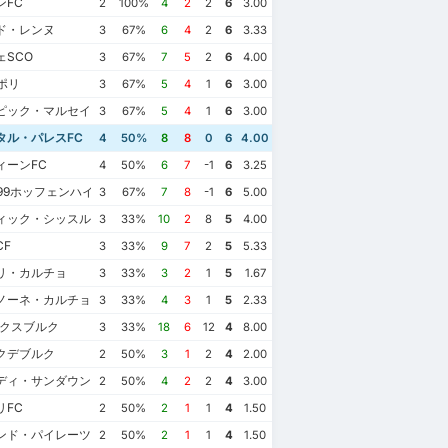
ンFC
2
100%
4
2
2
6
3.00
ド・レンヌ
3
67%
6
4
2
6
3.33
SCO
3
67%
7
5
2
6
4.00
ポリ
3
67%
5
4
1
6
3.00
ピック・マルセイユ
3
67%
5
4
1
6
3.00
タル・パレスFC
4
50%
8
8
0
6
4.00
ィーンFC
4
50%
6
7
-1
6
3.25
899ホッフェンハイム
3
67%
7
8
-1
6
5.00
ィック・シッスルFC
3
33%
10
2
8
5
4.00
F
3
33%
9
7
2
5
5.33
リ・カルチョ
3
33%
3
2
1
5
1.67
ノーネ・カルチョ
3
33%
4
3
1
5
2.33
ウクスブルク
3
33%
18
6
12
4
8.00
マクデブルク
2
50%
3
1
2
4
2.00
ディ・サンダウンズFC
2
50%
4
2
2
4
3.00
リFC
2
50%
2
1
1
4
1.50
ンド・パイレーツFC
2
50%
2
1
1
4
1.50