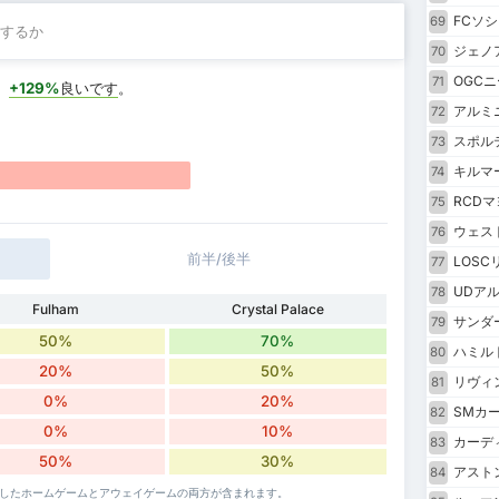
FCソ
69
するか
ジェノア
70
OGCニ
71
、
+129%
良いです
。
アルミ
72
スポル
73
キルマ
74
RCDマ
75
ウェス
76
前半/後半
LOS
77
UDア
78
Fulham
Crystal Palace
サンダ
79
50%
70%
ハミル
80
20%
50%
リヴィ
81
0%
20%
SMカ
82
0%
10%
カーデ
83
50%
30%
アスト
84
対戦したホームゲームとアウェイゲームの両方が含まれます。