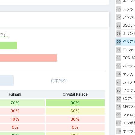
ル・マ
85
スタッ
86
アンジェ
87
SSCナ
88
オリン
89
です
。
クリス
90
アバデ
91
TSG1
92
パーテ
93
マラガC
94
前半/後半
カリア
95
フロジ
96
Fulham
Crystal Palace
FCア
97
70%
90%
1.FC
98
30%
60%
マメロ
99
10%
30%
エンポ
100
0%
0%
オーラ
101