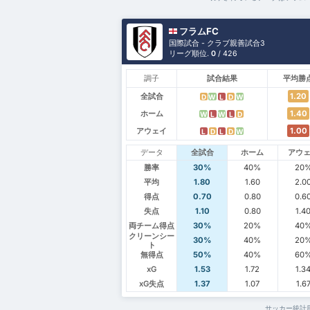
フラムFC
国際試合 - クラブ親善試合3
リーグ順位.
0
/ 426
調子
試合結果
平均勝
全試合
1.20
D
W
L
D
W
ホーム
1.40
W
L
W
L
D
アウェイ
1.00
L
D
L
D
W
データ
全試合
ホーム
アウ
勝率
30%
40%
20
平均
1.80
1.60
2.0
得点
0.70
0.80
0.6
失点
1.10
0.80
1.4
両チーム得点
30%
20%
40
クリーンシー
30%
40%
20
ト
無得点
50%
40%
60
xG
1.53
1.72
1.3
xG失点
1.37
1.07
1.6
サッカー統計