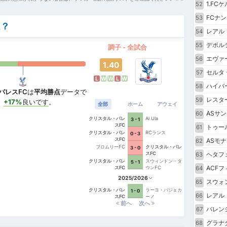
1.FC
52
FCナン
53
ム？
レアル
54
デポル
55
調子 - 全試合
エヴァ
56
1.40
セルタ 
57
L
W
W
L
W
ハイバ
58
パレスFC
は
平均勝点
データで
レスタ
59
、
+17%
良いです
。
全部
ホーム
アウェイ
ASサ
60
クリスタル・パレ
Al Ula
3 - 1
スFC
トゥー
61
クリスタル・パレ
RCランス
0 - 3
スFC
ASモナ
62
ブロムリーFC
クリスタル・パレ
3 - 0
スFC
ヘタフ
63
クリスタル・パレ
スウィンドン・タ
5 - 1
ACF
スFC
ウンFC
64
2025/2026
スウォ
65
クリスタル・パレ
ラーヨ・バジェカ
1 - 0
レアル
66
スFC
ーノ
前へ
次へ
バレン
67
グラナ
68