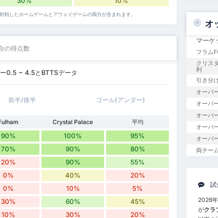
30%
10%
Cが対戦したホームゲームとアウェイゲームの両方が含まれます。
オ
マーケ
合の得点数
フラムF
クリスタ
利
5 ~ 4.5とBTTSデータ
引き分
オーバー
前半/後半
ゴール(アンダー)
オーバー1
オーバー
Fulham
Crystal Palace
平均
オーバー
90%
100%
95%
オーバー
70%
90%
80%
両チー
20%
90%
55%
0%
40%
20%
試
0%
10%
5%
2026
30%
60%
45%
が
クラ
10%
30%
20%