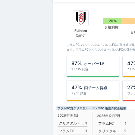
20%
3 勝利数
Fulham
6
(20%)
フラムFC vs クリスタル・パレスFCの直接対決
ます。フラムFCとクリスタル・パレスFCの引き
87%
47
オーバー1.5
13 / 15 試合
7 / 
47%
27
両チーム得点
7 / 15 試合
フラ
フラムFC対クリスタル・パレスFC 過去の試合結果
2026年1月1日
2025年12月7日
クリスタル・パレスFC
1
フラムFC
1
クリスタル・パレスFC
2
フラムFC
1