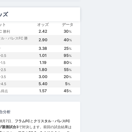
ッズ
ット
オッズ
データ
2.42
30
C 勝利
%
ル・パレスFC 勝
2.90
40
%
3.38
25
け
%
1.01
95
0.5
%
1.19
80
.5
%
1.80
55
2.5
%
3.00
20
3.5
%
5.40
5
4.5
%
1.57
45
ム得点
%
合分析
年8月7日、
フラムFC
と
クリスタル・パレスFC
ブ親善試合3
で対決します。前回の試合結果は