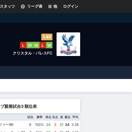
スタッツ
リーグ表
他
ログイン
1.40
L
W
W
L
W
クリスタル・パレスFC
ブ親善試合3 順位表
試合
勝率
得点
失点
差
勝点
平均
ファー96
8
100%
24
3
21
24
3.38