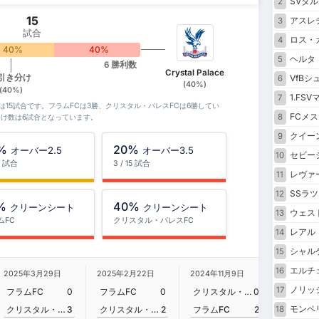
SVダル
2
15
アスレ
3
試合
ロス・
4
40%
40%
ヘルタ
5
6 勝利数
Crystal Palace
 引き分け
VfBシ
6
(40%)
(40%)
1.FSV
7
数は15試合です。フラムFCは3勝、クリスタル・パレスFCは6勝してい
FCメス
8
分け数は6試合となっています。
クイー
9
%
20%
オーバー2.5
オーバー3.5
セビー
10
15 試合
3 / 15 試合
レヴァ
11
SSラ
12
%
40%
クリーンシート
クリーンシート
ウェス
13
ムFC
クリスタル・パレスFC
レアル
14
シャル
15
エルチ
16
2024年4
2025年3月29日
2025年2月22日
2024年11月9日
ノリッ
17
フラムF
フラムFC
0
フラムFC
0
クリスタル・パレスFC
0
モンペ
クリスタル・パレスFC
3
クリスタル・パレスFC
2
フラムFC
2
18