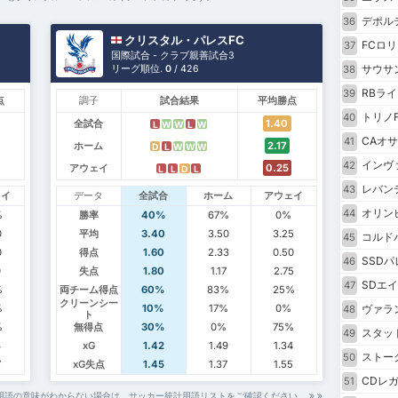
デポル
36
クリスタル・パレスFC
FCロ
37
国際試合 - クラブ親善試合3
サウサ
リーグ順位.
0
/ 426
38
RBラ
39
点
調子
試合結果
平均勝点
トリノF
40
全試合
1.40
L
W
W
L
W
CAオ
41
ホーム
2.17
D
L
W
W
W
インヴ
42
アウェイ
0.25
L
L
D
L
レバン
43
ェイ
データ
全試合
ホーム
アウェイ
オリン
44
%
勝率
40%
67%
0%
0
平均
3.40
3.50
3.25
コルド
45
0
得点
1.60
2.33
0.50
SSDパ
46
0
失点
1.80
1.17
2.75
SDエ
47
%
両チーム得点
60%
83%
25%
クリーンシー
%
10%
17%
0%
ヴァラ
48
ト
%
無得点
30%
0%
75%
スタッ
49
4
xG
1.42
1.49
1.34
ストー
50
7
xG失点
1.45
1.37
1.55
CDレ
51
用語の意味がわからない場合は、サッカー統計用語リストをご確認ください。