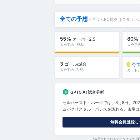
全ての予想
- フラムFC対クリスタル・
55%
80%
オーバー2.5
大会平均 : 65%
大会平均 
3
今
ゴール/試合
大会平均 : 3.53
カード
GPT5 AI 試合分析
セルハースト・パークでは、8月8日、20
ムがクリスタル・パレスを訪れる。市場は僅
無料会員登録して
*表示されているデータはフラム