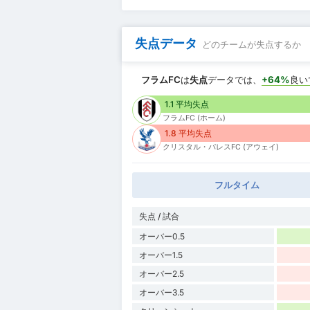
失点データ
どのチームが失点するか
フラムFC
は
失点
データでは、
+64%
良い
1.1 平均失点
フラムFC (ホーム)
1.8 平均失点
クリスタル・パレスFC (アウェイ)
フルタイム
失点 / 試合
オーバー0.5
オーバー1.5
オーバー2.5
オーバー3.5