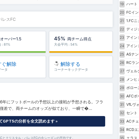
ハート
19
FCイン
20
パレスFC
1.FC
21
ディジョ
22
アイン
45%
23
オーバー1.5
両チーム得点
: 81%
大会平均 : 54%
アイン
24
ASナ
25
RCラ
26
すぐ解除
解除する
データ
コーナーキックデータ
ヴェル
27
メンヒ
28
ボロー
29
AFCボ
30
26年にフットボールの予想以上の接戦が予想される。フラ
VfLヴ
31
差で、両チームのオッズが似ており、一瞬で�...
セント
32
GPT5の分析を全文読めます »
ACチ
33
RCD
34
エラス
35
FCとクリスタル・パレスFCの今シーズンの平均です。