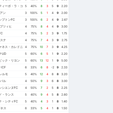
ティーボ・ラ・コルーニャ
5
40%
8
3
5
9
2.20
リアン
3
100%
5
1
4
9
2.00
ンプトンFC
3
100%
6
2
4
9
2.67
イプツィヒ
4
75%
8
4
4
9
3.00
C
4
75%
5
2
3
9
1.75
サスナ
4
75%
7
4
3
9
2.75
ァネス・カレドニアン・シッスルFC
4
75%
10
7
3
9
4.25
テUD
5
60%
6
5
1
9
2.20
ピック・リヨン
5
60%
13
12
1
9
5.00
バCF
6
33%
6
8
-2
9
2.33
レルモ
5
40%
12
4
8
8
3.20
イバル
4
50%
9
3
6
8
3.00
ンシエンヌFC
4
50%
7
2
5
8
2.25
ド・ランス
5
40%
9
4
5
8
2.60
ク・シティFC
5
40%
4
3
1
8
1.40
ガネス
6
33%
5
4
1
8
1.50