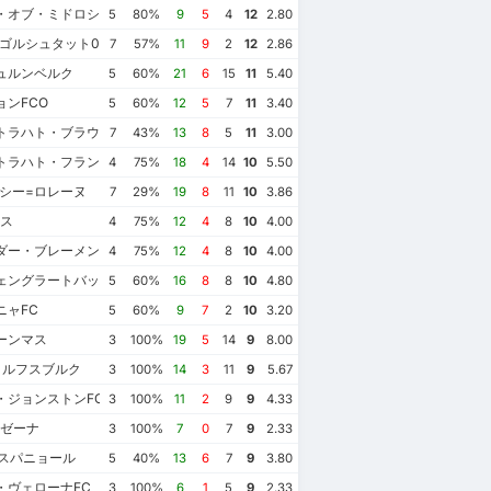
・オブ・ミドロシアンFC
5
80%
9
5
4
12
2.80
ゴルシュタット04
7
57%
11
9
2
12
2.86
ニュルンベルク
5
60%
21
6
15
11
5.40
ンFCO
5
60%
12
5
7
11
3.40
トラハト・ブラウンシュヴァイク
7
43%
13
8
5
11
3.00
トラハト・フランクフルト
4
75%
18
4
14
10
5.50
ンシー=ロレーヌ
7
29%
19
8
11
10
3.86
ンス
4
75%
12
4
8
10
4.00
ダー・ブレーメン
4
75%
12
4
8
10
4.00
ェングラートバッハ
5
60%
16
8
8
10
4.80
ニャFC
5
60%
9
7
2
10
3.20
ーンマス
3
100%
19
5
14
9
8.00
ォルフスブルク
3
100%
14
3
11
9
5.67
・ジョンストンFC
3
100%
11
2
9
9
4.33
ェゼーナ
3
100%
7
0
7
9
2.33
エスパニョール
5
40%
13
6
7
9
3.80
・ヴェローナFC
3
100%
6
1
5
9
2.33