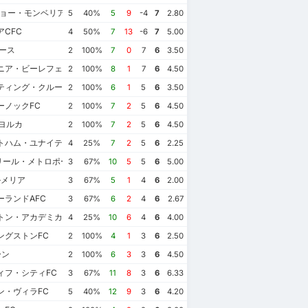
ショー・モンベリアル
5
40%
5
9
-4
7
2.80
CFC
4
50%
7
13
-6
7
5.00
ース
2
100%
7
0
7
6
3.50
ニア・ビーレフェルト
2
100%
8
1
7
6
4.50
ティング・クルーベ・デ・ポルトゥガル
2
100%
6
1
5
6
3.50
ーノックFC
2
100%
7
2
5
6
4.50
ヨルカ
2
100%
7
2
5
6
4.50
トハム・ユナイテッドFC
4
25%
7
2
5
6
2.25
Cリール・メトロポール
3
67%
10
5
5
6
5.00
ルメリア
3
67%
5
1
4
6
2.00
ーランドAFC
3
67%
6
2
4
6
2.67
トン・アカデミカルFC
4
25%
10
6
4
6
4.00
ングストンFC
2
100%
4
1
3
6
2.50
ーン
2
100%
6
3
3
6
4.50
ィフ・シティFC
3
67%
11
8
3
6
6.33
ン・ヴィラFC
5
40%
12
9
3
6
4.20