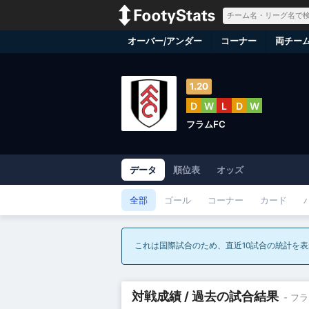
オーバー/アンダー
コーナー
両チー
1.20
D
W
L
D
W
フラムFC
データ
順位表
オッズ
全部
ゴール
コーナー
カード
これは国際試合のため、直近10試合の統計を
対戦成績 / 過去の試合結果
- フ