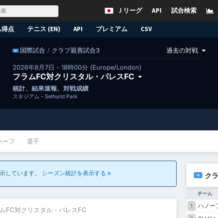
Ｊリーグ
API
試合検索
ム得点
テニス (EN)
API
プレミアム
CSV
/
クラブ親善試合3
過去の対戦
国際試合
2026年8月7日 - 18時00分 (Europe/London)
フラムFC対クリスタル・パレスFC
統計、結果速報、対戦成績
スタジアム -
Selhurst Park
ハーフ
選手
表示しています。
シーズン統計を表示する
クラ
チーム
ハノー
1
ラムFC対クリスタル・パレスFC