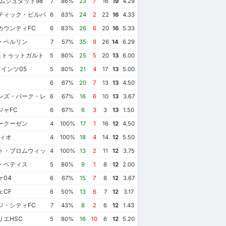
ムシュタット98
7
86%
23
7
16
19
4.29
ティック・ビルバオ
6
83%
24
2
22
16
4.33
カウンティFC
6
83%
26
6
20
16
5.33
・ベルリン
7
57%
35
9
26
14
6.29
ュトゥットガルト
5
80%
25
5
20
13
6.00
マインツ05
5
80%
21
4
17
13
5.00
6
67%
20
7
13
13
4.50
ンズ・パーク・レンジャーズFC
6
67%
16
6
10
13
3.67
ジャFC
6
67%
6
3
3
13
1.50
ークーゼン
4
100%
17
1
16
12
4.50
ツィオ
4
100%
18
4
14
12
5.50
ト・ブロムウィッチ・アルビオンFC
4
100%
13
2
11
12
3.75
・ベティス
5
80%
9
1
8
12
2.00
ケ04
6
67%
15
7
8
12
3.67
ェCF
6
50%
13
6
7
12
3.17
月27日
2023年9月23日
2023年5月20日
2022年12月26日
ジ・シティFC
7
43%
8
2
6
12
1.43
C
1
クリスタル・パレスFC
0
フラムFC
2
クリスタル・パレスFC
0
リエHSC
フラムFC
3
クリスタル・パレスFC
1
フラムFC
0
クリスタル・パレスFC
2
5
80%
16
10
6
12
5.20