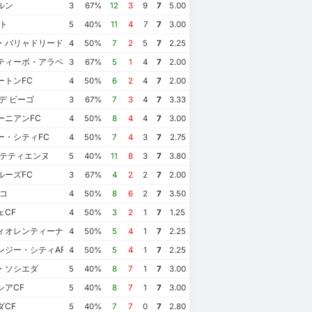
ケルン
3
67%
12
3
9
7
5.00
ト
5
40%
11
4
7
7
3.00
・バリャドリード
4
50%
7
2
5
7
2.25
ティーボ・アラベス
3
67%
5
1
4
7
2.00
ートンFC
4
50%
6
2
4
7
2.00
デ ビーゴ
3
67%
7
3
4
7
3.33
ーニアンFC
4
50%
8
4
4
7
3.00
ー・シティFC
4
50%
7
4
3
7
2.75
ンテティエンヌ
5
40%
11
8
3
7
3.80
ルーズFC
3
67%
4
2
2
7
2.00
コ
4
50%
8
6
2
7
3.50
ェCF
4
50%
3
2
1
7
1.25
フィオレンティーナ
4
50%
5
4
1
7
2.25
ンジー・シティAFC
4
50%
5
4
1
7
2.25
・ソシエダ
5
40%
8
7
1
7
3.00
シアCF
5
40%
8
7
1
7
3.00
ダCF
5
40%
7
7
0
7
2.80