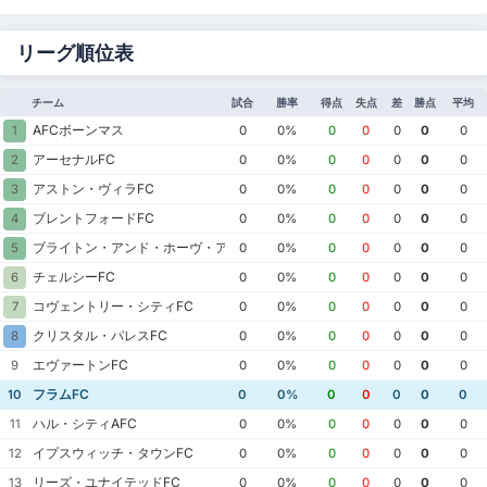
リーグ順位表
チーム
試合
勝率
得点
失点
差
勝点
平均
AFCボーンマス
1
0
0%
0
0
0
0
0
アーセナルFC
2
0
0%
0
0
0
0
0
アストン・ヴィラFC
3
0
0%
0
0
0
0
0
ブレントフォードFC
4
0
0%
0
0
0
0
0
ブライトン・アンド・ホーヴ・アルビオンFC
5
0
0%
0
0
0
0
0
チェルシーFC
6
0
0%
0
0
0
0
0
コヴェントリー・シティFC
7
0
0%
0
0
0
0
0
クリスタル・パレスFC
8
0
0%
0
0
0
0
0
エヴァートンFC
9
0
0%
0
0
0
0
0
フラムFC
10
0
0%
0
0
0
0
0
ハル・シティAFC
11
0
0%
0
0
0
0
0
イプスウィッチ・タウンFC
12
0
0%
0
0
0
0
0
リーズ・ユナイテッドFC
13
0
0%
0
0
0
0
0