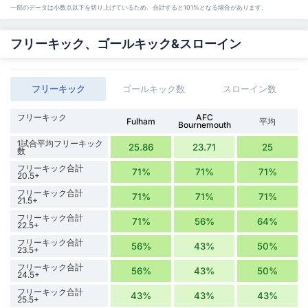
一部のデータは小数点以下を切り上げているため、合計すると101%となる場合があります。
フリーキック、ゴールキック&スローイン
フリーキック
ゴールキック数
スローイン数
フリーキック
AFC
Fulham
平均
Bournemouth
1試合平均フリーキック
25.86
23.71
25
数
フリーキック合計
71%
71%
71%
20.5+
フリーキック合計
71%
71%
71%
21.5+
フリーキック合計
71%
56%
64%
22.5+
フリーキック合計
56%
43%
50%
23.5+
フリーキック合計
56%
43%
50%
24.5+
フリーキック合計
43%
43%
43%
25.5+