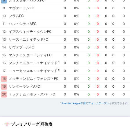
クリスタル・パレスFC
8
0
0%
0
0
0
0
0
エヴァートンFC
9
0
0%
0
0
0
0
0
フラムFC
10
0
0%
0
0
0
0
0
ハル・シティAFC
11
0
0%
0
0
0
0
0
イプスウィッチ・タウンFC
12
0
0%
0
0
0
0
0
リーズ・ユナイテッドFC
13
0
0%
0
0
0
0
0
リヴァプールFC
14
0
0%
0
0
0
0
0
マンチェスター・シティFC
15
0
0%
0
0
0
0
0
マンチェスター・ユナイテッドFC
16
0
0%
0
0
0
0
0
ニューカッスル・ユナイテッドFC
17
0
0%
0
0
0
0
0
ノッティンガム・フォレストFC
18
0
0%
0
0
0
0
0
サンダーランドAFC
19
0
0%
0
0
0
0
0
トッテナム・ホットスパーFC
20
0
0%
0
0
0
0
0
*
Premier League年度のフォームテーブル
も閲覧できます。
プレミアリーグ 順位表