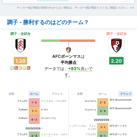
サッカー統計用語の意味がわからない場合は、サッカー統計用語リストをご確認ください。
調子 - 勝利するのはどのチーム？
調子 - 全試合
調子 - 全試合
AFCボーンマス
は
1.20
2.20
平均勝点
W
L
D
W
L
データでは、
+83%
良いで
す
。
全部
ホーム
アウェイ
全部
ホーム
アウェイ
AFC Bournemouth
フラムFC
クリスタル・パレスFC
Real Betis
1 - 2
2 - 2
AFC Bournemouth
Fulham
Al Ahli
Augsburg
1 - 1
2 - 5
Fulham
Norwich City
2025/2026
0 - 2
ノッティンガム・フォレ
AFCボーンマス
1 - 1
2025/2026
ストFC
フラムFC
ニューカッスル・ユナイ
フラムFC
AFCボーンマス
2 - 0
0 - 1