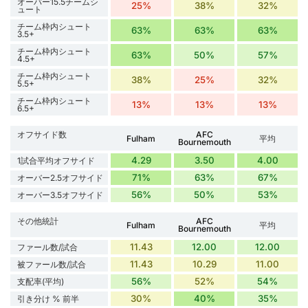
オーバー15.5チームシ
25%
38%
32%
ュート
チーム枠内シュート
63%
63%
63%
3.5+
チーム枠内シュート
63%
50%
57%
4.5+
チーム枠内シュート
38%
25%
32%
5.5+
チーム枠内シュート
13%
13%
13%
6.5+
オフサイド数
AFC
Fulham
平均
Bournemouth
4.29
3.50
4.00
1試合平均オフサイド
71%
63%
67%
オーバー2.5オフサイド
56%
50%
53%
オーバー3.5オフサイド
その他統計
AFC
Fulham
平均
Bournemouth
11.43
12.00
12.00
ファール数/試合
11.43
10.29
11.00
被ファール数/試合
56%
52%
54%
支配率(平均)
30%
40%
35%
引き分け % 前半