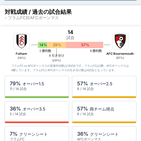
対戦成績 / 過去の試合結果
- フラムFC対AFCボーンマス
14
試合
14%
29%
57%
2 勝利数
8 勝利数
Fulham
AFC Bournemouth
4 引き分け
(14%)
(57%)
(29%)
フラムFC vs AFCボーンマスの直接対決数は14試合です。フラムFCは2勝、AFCボーンマスは
8勝しています。フラムFCとAFCボーンマスの引き分け数は4試合となっています。
79%
57%
オーバー1.5
オーバー2.5
11 / 14 試合
8 / 14 試合
36%
57%
オーバー3.5
両チーム得点
5 / 14 試合
8 / 14 試合
7%
36%
クリーンシート
クリーンシート
フラムFC
AFCボーンマス