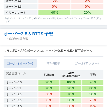
10%
0%
オーバー2.5
0%
0%
オーバー3.5
40%
20%
クリーンシート
* 失点データには、フラムFCとAFCボーンマスが対戦したホームゲームとアウェイゲームの両方が含ま
れます。
オーバー2.5 & BTTS 予想
この試合の得点数
フラムFCとAFCボーンマスのオーバー0.5 ~ 4.5とBTTSデータ
ゴール（オーバー）
前半/後半
ゴール(アンダー)
試合合計ゴール
AFC
Fulham
平均
Bournemouth
90%
100%
95%
オーバー0.5
70%
90%
80%
オーバー1.5
30%
70%
50%
オーバー2.5
0%
50%
25%
オーバー3.5
0%
30%
15%
オーバー4.5