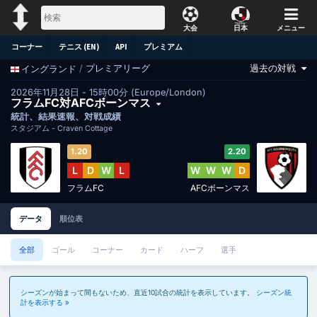
大会
日本
メニュー
コーナー
テニス (EN)
API
プレミアム
過去の対戦
/
プレミアリーグ
イングランド
2026年11月28日 - 15時00分 (Europe/London)
フラムFC対AFCボーンマス
統計、結果速報、対戦成績
スタジアム -
Craven Cottage
1.20
2.20
L
D
W
L
W
W
W
D
フラムFC
AFCボーンマス
データ
順位表
全部
ゴール
コーナー
カード
ハーフ
選手
シーズンが始まって間もないため、直近10試合の統計を表示しています。
シーズン統
計を表示する