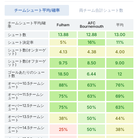
チームシュート平均/確率
両チーム合計シュート数
チームシュート平均/確
AFC
Fulham
平均
率
Bournemouth
13.88
12.88
13.00
シュート数
5%
16%
11%
シュート決定率
シュート数(オンターゲ
4.13
4.38
4.00
ット)
シュート数(オフターゲ
9.75
8.50
9.00
ット)
ゴールあたりのシュー
18.50
6.44
12
ト数
オーバー10.5チームシ
88%
63%
76%
ュート
オーバー11.5チームシ
75%
63%
69%
ュート
オーバー12.5チームシ
75%
50%
63%
ュート
オーバー13.5チームシ
38%
50%
44%
ュート
オーバー14.5チームシ
25%
50%
38%
ュート