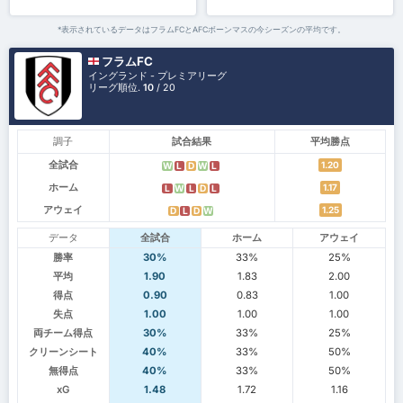
*表示されているデータはフラムFCとAFCボーンマスの今シーズンの平均です。
フラムFC
イングランド - プレミアリーグ
リーグ順位.
10
/ 20
調子
試合結果
平均勝点
全試合
1.20
W
L
D
W
L
ホーム
1.17
L
W
L
D
L
アウェイ
1.25
D
L
D
W
データ
全試合
ホーム
アウェイ
勝率
30%
33%
25%
平均
1.90
1.83
2.00
得点
0.90
0.83
1.00
失点
1.00
1.00
1.00
両チーム得点
30%
33%
25%
クリーンシート
40%
33%
50%
無得点
40%
33%
50%
xG
1.48
1.72
1.16