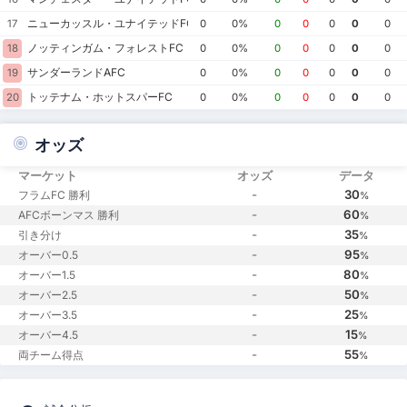
ニューカッスル・ユナイテッドFC
17
0
0%
0
0
0
0
0
ノッティンガム・フォレストFC
18
0
0%
0
0
0
0
0
サンダーランドAFC
19
0
0%
0
0
0
0
0
トッテナム・ホットスパーFC
20
0
0%
0
0
0
0
0
オッズ
マーケット
オッズ
データ
-
30
フラムFC 勝利
%
-
60
AFCボーンマス 勝利
%
-
35
引き分け
%
-
95
オーバー0.5
%
-
80
オーバー1.5
%
-
50
オーバー2.5
%
-
25
オーバー3.5
%
-
15
オーバー4.5
%
-
55
両チーム得点
%