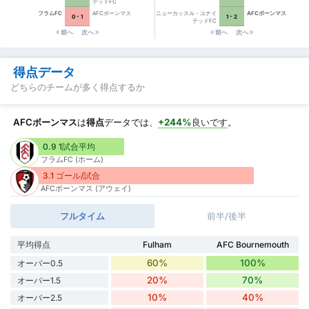
テッドFC
フラムFC
AFCボーンマス
ニューカッスル・ユナイ
AFCボーンマス
0 - 1
1 - 2
テッドFC
前へ
次へ
前へ
次へ
得点データ
どちらのチームが多く得点するか
AFCボーンマス
は
得点
データでは、
+244%
良いです
。
0.9 1試合平均
フラムFC (ホーム)
3.1 ゴール/試合
AFCボーンマス (アウェイ)
フルタイム
前半/後半
平均得点
Fulham
AFC Bournemouth
60%
100%
オーバー0.5
20%
70%
オーバー1.5
10%
40%
オーバー2.5