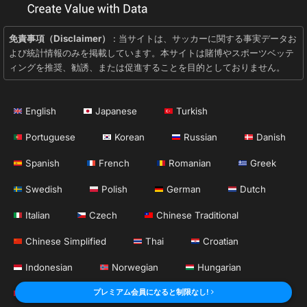
免責事項（Disclaimer）
: 当サイトは、サッカーに関する事実データお
よび統計情報のみを掲載しています。本サイトは賭博やスポーツベッテ
ィングを推奨、勧誘、または促進することを目的としておりません。
English
Japanese
Turkish
Portuguese
Korean
Russian
Danish
Spanish
French
Romanian
Greek
Swedish
Polish
German
Dutch
Italian
Czech
Chinese Traditional
Chinese Simplified
Thai
Croatian
Indonesian
Norwegian
Hungarian
プレミアム会員になると制限なし!
Vietnamese
Bulgarian
Serbian