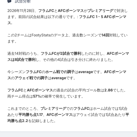
試合分析
2026年11月28日、
フラムFC
と
AFCボーンマス
が
プレミアリーグ
で対決し
ます。前回の試合結果は以下の通りです。:
フラムFC 1 - 5 AFCボーンマ
ス.
この2チームはFootyStatsのデータ上、過去数シーズンで
14回
対戦してい
ます。
過去14対戦のうち、
フラムFCが2試合で勝利
したのに対し、
AFCボーンマ
スは8試合で勝利
し、その他の4試合は引き分けに終わりました。
今シーズン
フラムFC
の
ホーム戦での調子
は
average
です。
AFCボーンマ
ス
の
アウェイ戦での調子
は
average
です。
フラムFC
と
AFCボーンマス
の過去の試合の平均ゴール数は
2.86
でした。
両チーム得点は
57%
の確率で発生しています。
これまでのところ、
プレミアリーグ
での
フラムFC
はホーム試合では1試合
あたり
平均勝ち点1.17
、
AFCボーンマス
はアウェイ試合では1試合あたり
平
均勝ち点2.2
を記録しました。