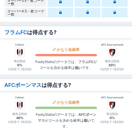
オーバー3.5 - 被コーナ
ー数
オーバー4.5 - 被コーナ
ー数
フラムFC
は得点する?
Fulham
AFC Bournemouth
かなり低確率
得点割合
無失点割合
FootyStatsのデータでは、
フラムFC
が
0%
20%
ゴールを決める確率は
低い
です。
の試合で (全試合)
の試合で (全試合)
AFCボーンマス
は得点する?
Fulham
AFC Bournemouth
かなり低確率
無失点割合
得点割合
FootyStatsのデータでは、
AFCボーン
40%
0%
マス
がゴールを決める確率は
低い
で
の試合で (全試合)
の試合で (全試合)
す。