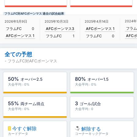
フラムFC対AFCボーンマス 過去の試合結果
2024年
2026年5月9日
2025年10月3日
2025年4月14日
フラム
フラムFC
0
AFCボーンマス
3
AFCボーンマス
1
AFCボーンマス
1
AFC
フラムFC
1
フラムFC
0
全ての予想
- フラムFC対AFCボーンマス
50%
80%
オーバー2.5
オーバー1.5
大会平均 : 0%
大会平均 : 0%
55%
3
両チーム得点
ゴール/試合
大会平均 : 0%
大会平均 : 0
今すぐ解除
解除する
カードデータ
コーナーキックデータ