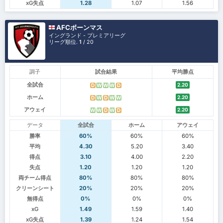
xG失点
1.28
1.07
1.56
AFCボーンマス
イングランド - プレミアリーグ
リーグ順位.
1
/ 20
調子
試合結果
平均勝点
全試合
2.20
D
W
W
W
D
ホーム
2.20
D
W
D
W
W
アウェイ
2.20
W
W
D
W
D
データ
全試合
ホーム
アウェイ
勝率
60%
60%
60%
平均
4.30
5.20
3.40
得点
3.10
4.00
2.20
失点
1.20
1.20
1.20
両チーム得点
80%
80%
80%
クリーンシート
20%
20%
20%
無得点
0%
0%
0%
xG
1.49
1.59
1.40
xG失点
1.39
1.24
1.54