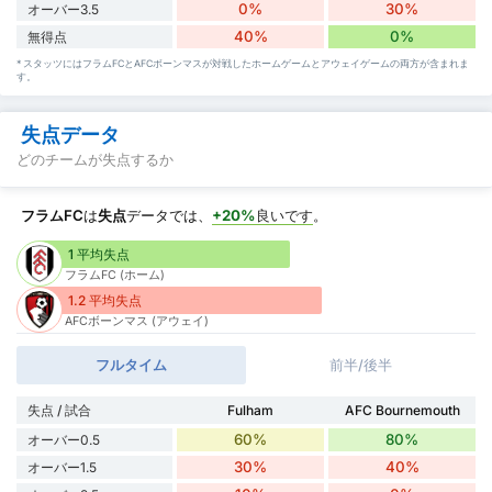
0%
30%
オーバー3.5
40%
0%
無得点
* スタッツにはフラムFCとAFCボーンマスが対戦したホームゲームとアウェイゲームの両方が含まれま
す。
失点データ
どのチームが失点するか
フラムFC
は
失点
データでは、
+20%
良いです
。
1 平均失点
フラムFC (ホーム)
1.2 平均失点
AFCボーンマス (アウェイ)
フルタイム
前半/後半
失点 / 試合
Fulham
AFC Bournemouth
60%
80%
オーバー0.5
30%
40%
オーバー1.5