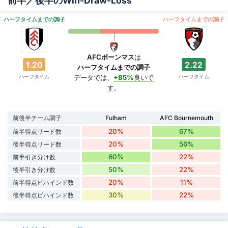
前半／後半のWin-Draw-Loss
ハーフタイムまでの調子
ハーフタイムまでの調子
AFCボーンマス
は
1.20
2.22
ハーフタイムまでの調子
ハーフタイム
ハーフタイム
データでは、
+85%
良いで
す
。
前後半チーム調子
Fulham
AFC Bournemouth
20%
67%
前半得点リード数
20%
56%
後半得点リード数
60%
22%
前半引き分け数
50%
22%
後半引き分け数
20%
11%
前半得点ビハインド数
30%
22%
後半得点ビハインド数