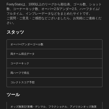
FootyStatsは、1000以上のリーグから順位表、ゴール数、ショット
数、コーナーキック数、オーバー2.5/アンダー2.5、ハーフタイム/
フルタイム、インプレーデータなどをまとめたサイトです。
ご質問・ご意見・ご感想などございましたら、お気軽にご連絡くだ
さい。
スタッツ
オーバー/アンダーゴール数
両チーム得点データ
コーナーキック
両ハーフで得点
コレクトスコア予想
ツール
オッズ換算/計算機 - デシマル、フラクショナル、アメリカンオッズ換算