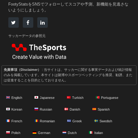
FootyStatsをSNSでフォローしてスコアや予測、新機能を見逃さな
いようにしましょう。
サッカーデータの参照元
免責事項（Disclaimer）
: 当サイトは、サッカーに関する事実データおよび統計情報
のみを掲載しています。本サイトは賭博やスポーツベッティングを推奨、勧誘、また
は促進することを目的としておりません。
English
Japanese
Turkish
Portuguese
Korean
Russian
Danish
Spanish
French
Romanian
Greek
Swedish
Polish
German
Dutch
Italian