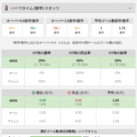
ハーフタイム (前半) スタッツ
オーバー0.5前半/後半
オーバー1.5前半/後半
平均ゴール数前半/後半
50
75
25
50
1
1.75
%
%
%
%
前半
後半
前半
後半
前半
後半
*前半/後半におけるオーバー0.5 - 1.5とは、試合中の両チームのゴール数の合計。
HT時の勝率
HT時の同点率
HT時の敗率
25%
50%
25%
全試合
(1 / 32 試合)
(2 / 32 試合)
(1 / 32 試合)
0%
100%
0%
ホーム
33%
33%
33%
アウェイ
得点
(前半)
失点
(前半)
平均
(前半)
0.50
0.50
1.00
全試合
/ 試合
/ 試合
/ 試合
0.00
0.00
0.00
ホーム
0.67
0.67
1.33
アウェイ
累計ゴール数(発生回数順) - ハーフタイム