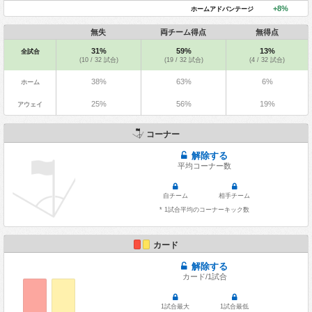
+8%
ホームアドバンテージ
無失
両チーム得点
無得点
31%
59%
13%
全試合
(10 / 32 試合)
(19 / 32 試合)
(4 / 32 試合)
38%
63%
6%
ホーム
25%
56%
19%
アウェイ
コーナー
解除する
平均コーナー数
自チーム
相手チーム
* 1試合平均のコーナーキック数
カード
解除する
カード/1試合
1試合最大
1試合最低