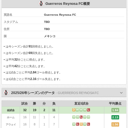
Guerreros Reynosa FC概要
英語名
Guerreros Reynosa FC
スタジアム
TBD
住所
TBD
国
メキシコ
91
•
は今シーズン合計
回得点しました。
69
•
は今シーズン合計
回失点しました。
32
•
は平均
分ごとに得点します。
42
•
は平均
分ごとに失点します。
2.84
•
は1試合ごとに平均
ゴール得点します。
2.16
•
は1試合ごとに平均
ゴール失点します。
2025/26年シーズンのデータ
- GUERREROS REYNOSA FC
試合
勝
分
負
直近5試合
平均勝点
D
W
W
W
L
32
19
2
11
全試合
1.84
W
W
L
W
W
16
11
1
4
ホーム
2.13
W
L
D
W
L
16
8
1
7
アウェイ
1.56