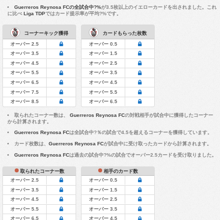
Guerreros Reynosa FCの全試合中?%
が3.5枚以上のイエローカードを出されました。これ
に比べ
Liga TDP
ではカード提示率が平均?%です。
コーナーキック獲得
カードもらった枚数
オーバー 2.5
オーバー 0.5
オーバー 3.5
オーバー 1.5
オーバー 4.5
オーバー 2.5
オーバー 5.5
オーバー 3.5
オーバー 6.5
オーバー 4.5
オーバー 7.5
オーバー 5.5
オーバー 8.5
オーバー 6.5
取られたコーナー数は、
Guerreros Reynosa FC
の対戦相手が試合中に獲得したコーナー
から計算されます。
Guerreros Reynosa FC
は全試合中?％の試合で4.5を超えるコーナーを獲得しています。
カード枚数は、
Guerreros Reynosa FC
が試合中に受け取ったカードから計算されます。
Guerreros Reynosa FC
は過去の試合中?%の試合でオーバー2.5カードを受け取りました。
取られたコーナー数
相手のカード数
オーバー 2.5
オーバー 0.5
オーバー 3.5
オーバー 1.5
オーバー 4.5
オーバー 2.5
オーバー 5.5
オーバー 3.5
オーバー 6.5
オーバー 4.5