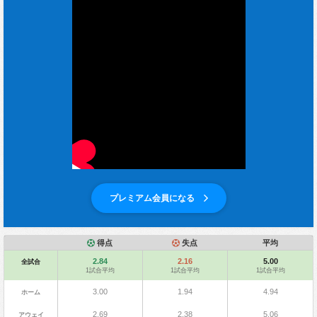
プレミアム会員になる
得点
失点
平均
2.84
2.16
5.00
全試合
1試合平均
1試合平均
1試合平均
3.00
1.94
4.94
ホーム
2.69
2.38
5.06
アウェイ