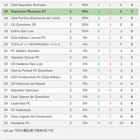
14
Club Deportivo Etchojoa
2
50%
1
1
0
3
15
Guerreros Reynosa FC
2
50%
1
1
0
3
16
Club Fut-Car (Cachorros de León)
2
50%
3
3
0
3
17
CD Querétaro 3D
2
50%
3
3
0
3
18
CeFor San Luis
2
50%
6
7
-1
3
19
Club Atlético Leones FC
2
0%
1
1
0
2
20
デポルティーボCAFESSAハリスコ
2
0%
1
1
0
2
21
FC Diablos Tesistán
2
0%
0
1
-1
1
22
Tapatíos Soccer FC
2
0%
1
2
-1
1
23
CD Datileros San Luis
2
0%
3
4
-1
1
24
Club la Piedad FC Querétaro
2
0%
3
4
-1
1
25
H2O Purépechas FC (Club Atlético
2
0%
1
3
-2
1
Morelia II)
26
CD Halcones de Nayarit
2
0%
2
5
-3
1
27
Deportivo Sahuayo
2
0%
3
6
-3
1
28
Club Titanes de Querétaro
2
0%
0
2
-2
0
29
Leyendas FC
2
0%
1
3
-2
0
30
CF Cadereyta
2
0%
2
4
-2
0
31
Club Legado del Centenario
2
0%
1
7
-6
0
32
Gambeta FC
2
0%
0
10
-10
0
•
はLiga TDPの順位表で現在5位です