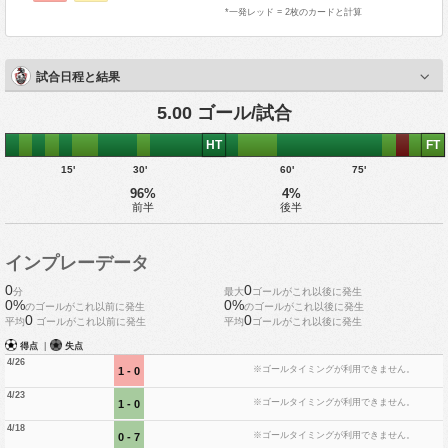
*一発レッド = 2枚のカードと計算
試合日程と結果
5.00 ゴール/試合
HT
FT
15'
30'
60'
75'
96%
4%
前半
後半
インプレーデータ
0
0
分
最大
ゴールがこれ以後に発生
0%
0%
のゴールがこれ以前に発生
のゴールがこれ以後に発生
0
0
平均
ゴールがこれ以前に発生
平均
ゴールがこれ以後に発生
得点
|
失点
4/26
※ゴールタイミングが利用できません。
1 - 0
4/23
※ゴールタイミングが利用できません。
1 - 0
4/18
※ゴールタイミングが利用できません。
0 - 7