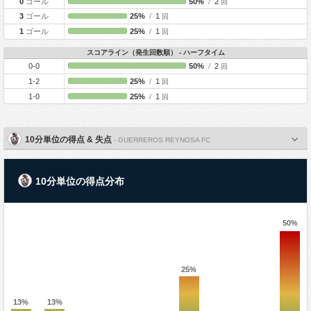
0
ゴール
50%
/
2
回
3
ゴール
25%
/
1
回
1
ゴール
25%
/
1
回
スコアライン（発生回数順） - ハーフタイム
0-0
50%
/
2
回
1-2
25%
/
1
回
1-0
25%
/
1
回
10分単位の得点 & 失点
- GUERREROS REYNOSA FC
10分単位の得点分布
50%
25%
13%
13%