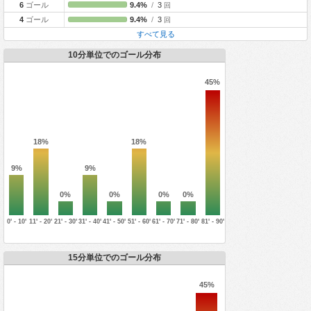
6
ゴール
9.4%
/
3
回
4
ゴール
9.4%
/
3
回
すべて見る
10分単位でのゴール分布
45%
18%
18%
9%
9%
0%
0%
0%
0%
0' - 10'
11' - 20'
21' - 30'
31' - 40'
41' - 50'
51' - 60'
61' - 70'
71' - 80'
81' - 90'
15分単位でのゴール分布
45%