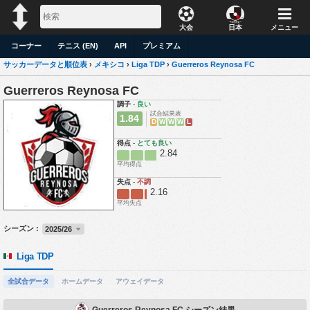
大会
日本
メニュー
コーナー
テニス (EN)
API
プレミアム
サッカーデータと順位表
›
メキシコ
›
Liga TDP
›
Guerreros Reynosa FC
Guerreros Reynosa FC
調子
-
良い
試合結果表
1.84
D
W
W
W
L
得点
-
とても良い
2.84
平均得点
失点
-
不調
2.16
平均失点
シーズン :
2025/26
Liga TDP
全試合データ
ホームデータ
アウェイデータ
Guerreros Reynosa FC シーズン結果