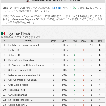
Liga TDP (メキシコ)
の今シーズンの統計は、
Liga TDP
全体で、
良い
、現在
5/240
にランク
インしており、
59%
の勝率を収めています。
平均してGuerreros Reynosa FCのスコアは
2.84
得点で、１試合に付き
2.16
得点すると考えら
れます。
Guerreros Reynosa FC
の試合の
59%
は両方のチームが得点して終了しており、試合
ごとの平均合計得点は
5点
です。
Liga TDP 順位表
現在最終戦 - 3365 / 3388が試合終了
#
チーム
試合
勝率
得点
失点
差
勝点
1
La Tribu de Ciudad Juárez FC
2
100%
10
0
10
6
2
Irritilas FC
2
100%
7
1
6
6
3
Xalisco FC
2
100%
2
0
2
6
4
Magos Unión Deportiva
2
100%
3
1
2
6
5
CF Volcanes de Colima (Deportivo
2
100%
4
2
2
6
Tala)
6
Soles de Sonora FC
2
50%
5
2
3
4
7
Estudiantes de Querétaro FC
2
50%
6
3
3
4
8
CdF Charales de Chapala
2
50%
3
1
2
4
9
Club Gallos Viejos
2
50%
1
0
1
4
10
Tepatitlán FC II
2
50%
2
1
1
4
11
CD Aves Blancas
2
50%
4
3
1
4
12
La Piedad Imperial FC
2
50%
4
3
1
4
13
Saltillo Soccer FC
2
50%
7
6
1
3