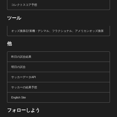
コレクトスコア予想
ツール
オッズ換算/計算機 - デシマル、フラクショナル、アメリカンオッズ換算
他
昨日の試合結果
明日の試合
サッカーデータAPI
サッカーの結果予想
English Site
フォローしよう