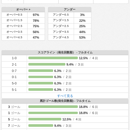
オーバー +
アンダー
オーバー0.5
アンダー0.5
97%
3%
オーバー1.5
アンダー1.5
78%
22%
オーバー2.5
アンダー2.5
75%
25%
オーバー3.5
アンダー3.5
56%
44%
オーバー4.5
アンダー4.5
47%
53%
スコアライン（発生回数順） - フルタイム
1-0
12.5%
/
4
回
2-1
9.4%
/
3
回
0-7
6.3%
/
2
回
0-1
6.3%
/
2
回
5-0
6.3%
/
2
回
5-1
6.3%
/
2
回
すべて見る
累計ゴール数(発生回数順) - フルタイム
3
ゴール
18.8%
/
6
回
1
ゴール
18.8%
/
6
回
5
ゴール
12.5%
/
4
回
7
ゴール
9.4%
/
3
回