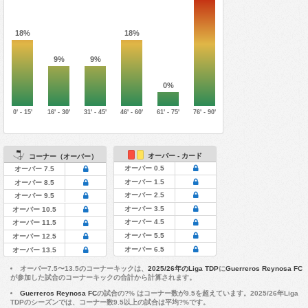
18%
18%
9%
9%
0%
0' - 15'
16' - 30'
31' - 45'
46' - 60'
61' - 75'
76' - 90'
オーバー - カード
コーナー（オーバー）
オーバー 0.5
オーバー 7.5
オーバー 1.5
オーバー 8.5
オーバー 2.5
オーバー 9.5
オーバー 3.5
オーバー 10.5
オーバー 4.5
オーバー 11.5
オーバー 5.5
オーバー 12.5
オーバー 6.5
オーバー 13.5
オーバー7.5〜13.5のコーナーキックは、
2025/26年のLiga TDP
に
Guerreros Reynosa FC
が参加した試合のコーナーキックの合計から計算されます。
Guerreros Reynosa FC
の試合の?% はコーナー数が9.5を超えています。2025/26年Liga
TDPのシーズンでは、コーナー数9.5以上の試合は平均?%です。