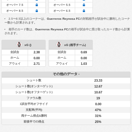
オーバー 7.5
オーバー 5.5
オーバー 8.5
オーバー 6.5
2.5〜8.5以上のコーナーは、
Guerreros Reynosa FC
の対戦相手が試合中に勝利したコーナ
ー数から計算されます。
相手のカード数は、
Guerreros Reynosa FC
の相手が試合中に受け取ったカード数から計算
されます。
xG ()
xG (相手チーム)
全試合
全試合
2.38
0.69
ホーム
ホーム
0.00
0.00
アウェイ
アウェイ
2.71
1.03
その他のデータ -
シュート数
23.33
シュート数(オンターゲット)
12.67
シュート数(オフターゲット)
10.67
ファウル数
19
1試合平均オフサイド
0.00
支配率(平均)
47%
両チーム得点&勝利
31%
前後半での得点
25%