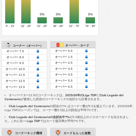
0%
0%
0%
0' - 15'
16' - 30'
31' - 45'
46' - 60'
61' - 75'
76' - 90'
オーバー - カード
コーナー（オーバー）
オーバー 0.5
オーバー 7.5
オーバー 1.5
オーバー 8.5
オーバー 2.5
オーバー 9.5
オーバー 3.5
オーバー 10.5
オーバー 4.5
オーバー 11.5
オーバー 5.5
オーバー 12.5
オーバー 6.5
オーバー 13.5
オーバー7.5〜13.5のコーナーキックは、
2025/26年のLiga TDP
に
Club Legado del
Centenario
が参加した試合のコーナーキックの合計から計算されます。
Club Legado del Centenario
の試合の?% はコーナー数が9.5を超えています。2025/26年
Liga TDPのシーズンでは、コーナー数9.5以上の試合は平均?%です。
Club Legado del Centenarioの全試合中?%
が3.5枚以上のイエローカードを出されまし
た。これに比べ
Liga TDP
ではカード提示率が平均?%です。
コーナーキック獲得
カードもらった枚数