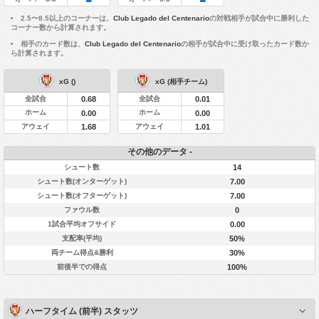
2.5〜8.5以上のコーナーは、
Club Legado del Centenario
の対戦相手が試合中に勝利した
コーナー数から計算されます。
相手のカード数は、
Club Legado del Centenario
の相手が試合中に受け取ったカード数か
ら計算されます。
xG ()
xG (相手チーム)
全試合
全試合
0.68
0.01
ホーム
ホーム
0.00
0.00
アウェイ
アウェイ
1.68
1.01
その他のデータ -
シュート数
14
シュート数(オンターゲット)
7.00
シュート数(オフターゲット)
7.00
ファウル数
0
1試合平均オフサイド
0.00
支配率(平均)
50%
両チーム得点&勝利
30%
前後半での得点
100%
ハーフタイム (前半) スタッツ