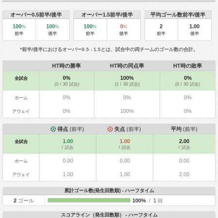
オーバー0.5前半/後半
オーバー1.5前半/後半
平均ゴール数前半/後半
100
100
100
0
2
1.00
%
%
%
%
前半
後半
前半
後半
前半
後半
*前半/後半におけるオーバー0.5 - 1.5とは、試合中の両チームのゴール数の合計。
HT時の勝率
HT時の同点率
HT時の敗率
0%
100%
0%
全試合
(0 / 30 試合)
(1 / 30 試合)
(0 / 30 試合)
0%
0%
0%
ホーム
0%
100%
0%
アウェイ
得点
(前半)
失点
(前半)
平均
(前半)
1.00
1.00
2.00
全試合
/ 試合
/ 試合
/ 試合
0.00
0.00
0.00
ホーム
1.00
1.00
2.00
アウェイ
累計ゴール数(発生回数順) - ハーフタイム
2
ゴール
100%
/
1
回
スコアライン（発生回数順） - ハーフタイム