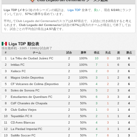
Liga TDP (メキシコ)
の今シーズンの統計は、
Liga TDP
全体で、
良い
、現在
6/240
にランク
インしており、
57%
の勝率を収めています。
平均してClub Legado del Centenarioのスコアは
2.57
得点で、１試合に付き
2
得点すると考え
られます。
Club Legado del Centenario
の試合の
57%
は両方のチームが得点して終了してお
り、試合ごとの平均合計得点は
4.57点
です。
Liga TDP 順位表
現在最終戦 - 3365 / 3388が試合終了
#
チーム
試合
勝率
得点
失点
差
勝点
1
La Tribu de Ciudad Juárez FC
2
100%
10
0
10
6
2
Irritilas FC
2
100%
7
1
6
6
3
Xalisco FC
2
100%
2
0
2
6
4
Magos Unión Deportiva
2
100%
3
1
2
6
5
CF Volcanes de Colima (Deportivo
2
100%
4
2
2
6
Tala)
6
Soles de Sonora FC
2
50%
5
2
3
4
7
Estudiantes de Querétaro FC
2
50%
6
3
3
4
8
CdF Charales de Chapala
2
50%
3
1
2
4
9
Club Gallos Viejos
2
50%
1
0
1
4
10
Tepatitlán FC II
2
50%
2
1
1
4
11
CD Aves Blancas
2
50%
4
3
1
4
12
La Piedad Imperial FC
2
50%
4
3
1
4
13
Saltillo Soccer FC
2
50%
7
6
1
3