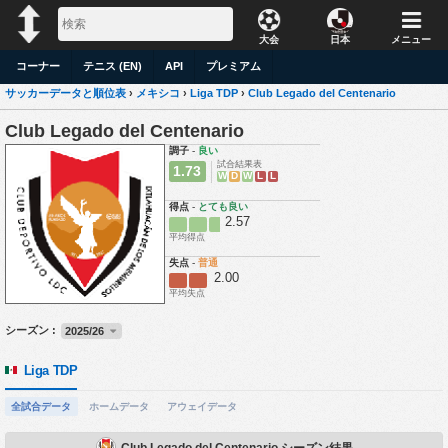
大会
日本
メニュー
コーナー
テニス (EN)
API
プレミアム
サッカーデータと順位表
›
メキシコ
›
Liga TDP
›
Club Legado del Centenario
Club Legado del Centenario
調子
-
良い
試合結果表
1.73
W
D
W
L
L
得点
-
とても良い
2.57
平均得点
失点
-
普通
2.00
平均失点
シーズン :
2025/26
Liga TDP
全試合データ
ホームデータ
アウェイデータ
Club Legado del Centenario シーズン結果