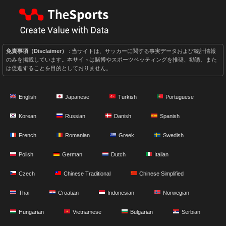
免責事項（Disclaimer）
: 当サイトは、サッカーに関する事実データおよび統計情報
のみを掲載しています。本サイトは賭博やスポーツベッティングを推奨、勧誘、また
は促進することを目的としておりません。
English
Japanese
Turkish
Portuguese
Korean
Russian
Danish
Spanish
French
Romanian
Greek
Swedish
Polish
German
Dutch
Italian
Czech
Chinese Traditional
Chinese Simplified
Thai
Croatian
Indonesian
Norwegian
Hungarian
Vietnamese
Bulgarian
Serbian