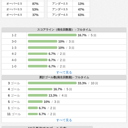
オーバー2.5
アンダー2.5
87%
13%
オーバー3.5
アンダー3.5
53%
47%
オーバー4.5
アンダー4.5
37%
63%
スコアライン（発生回数順） - フルタイム
1-2
16.7%
/
5
回
3-0
10%
/
3
回
1-3
10%
/
3
回
4-2
6.7%
/
2
回
4-0
6.7%
/
2
回
1-0
6.7%
/
2
回
すべて見る
累計ゴール数(発生回数順) - フルタイム
3
ゴール
33.3%
/
10
回
4
ゴール
16.7%
/
5
回
6
ゴール
13.3%
/
4
回
5
ゴール
10%
/
3
回
1
ゴール
6.7%
/
2
回
11
ゴール
6.7%
/
2
回
すべて見る