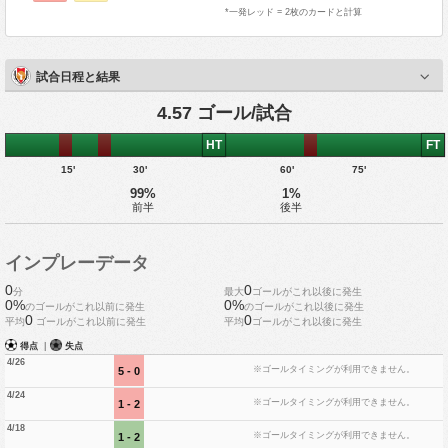
*一発レッド = 2枚のカードと計算
試合日程と結果
4.57 ゴール/試合
HT
FT
15'
30'
60'
75'
99%
1%
前半
後半
インプレーデータ
0
0
分
最大
ゴールがこれ以後に発生
0%
0%
のゴールがこれ以前に発生
のゴールがこれ以後に発生
0
0
平均
ゴールがこれ以前に発生
平均
ゴールがこれ以後に発生
得点
|
失点
4/26
※ゴールタイミングが利用できません。
5 - 0
4/24
※ゴールタイミングが利用できません。
1 - 2
4/18
※ゴールタイミングが利用できません。
1 - 2