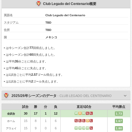
Club Legado del Centenario概要
英語名
Club Legado del Centenario
スタジアム
TBD
住所
TBD
国
メキシコ
77
•
は今シーズン合計
回得点しました。
60
•
は今シーズン合計
回失点しました。
35
•
は平均
分ごとに得点します。
45
•
は平均
分ごとに失点します。
2.57
•
は1試合ごとに平均
ゴール得点します。
2
•
は1試合ごとに平均
ゴール失点します。
2025/26年シーズンのデータ
- CLUB LEGADO DEL CENTENARIO
試合
勝
分
負
直近5試合
平均勝点
W
D
W
L
L
30
17
1
12
全試合
1.73
L
L
L
D
L
15
8
1
6
ホーム
1.67
W
W
W
W
L
15
9
0
6
アウェイ
1.80