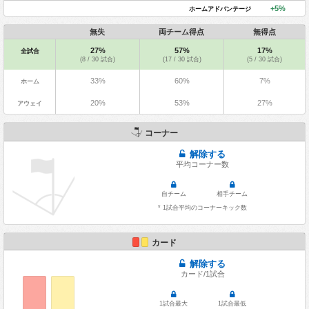
+5%
ホームアドバンテージ
無失
両チーム得点
無得点
27%
57%
17%
全試合
(8 / 30 試合)
(17 / 30 試合)
(5 / 30 試合)
33%
60%
7%
ホーム
20%
53%
27%
アウェイ
コーナー
解除する
平均コーナー数
自チーム
相手チーム
* 1試合平均のコーナーキック数
カード
解除する
カード/1試合
1試合最大
1試合最低