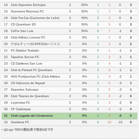
14
Club Deportivo Etchojoa
2
50%
1
1
0
3
15
Guerreros Reynosa FC
2
50%
1
1
0
3
16
Club Fut-Car (Cachorros de León)
2
50%
3
3
0
3
17
CD Querétaro 3D
2
50%
3
3
0
3
18
CeFor San Luis
2
50%
6
7
-1
3
19
Club Atlético Leones FC
2
0%
1
1
0
2
20
デポルティーボCAFESSAハリスコ
2
0%
1
1
0
2
21
FC Diablos Tesistán
2
0%
0
1
-1
1
22
Tapatíos Soccer FC
2
0%
1
2
-1
1
23
CD Datileros San Luis
2
0%
3
4
-1
1
24
Club la Piedad FC Querétaro
2
0%
3
4
-1
1
25
H2O Purépechas FC (Club Atlético
2
0%
1
3
-2
1
Morelia II)
26
CD Halcones de Nayarit
2
0%
2
5
-3
1
27
Deportivo Sahuayo
2
0%
3
6
-3
1
28
Club Titanes de Querétaro
2
0%
0
2
-2
0
29
Leyendas FC
2
0%
1
3
-2
0
30
CF Cadereyta
2
0%
2
4
-2
0
31
Club Legado del Centenario
2
0%
1
7
-6
0
32
Gambeta FC
2
0%
0
10
-10
0
•
はLiga TDPの順位表で現在6位です