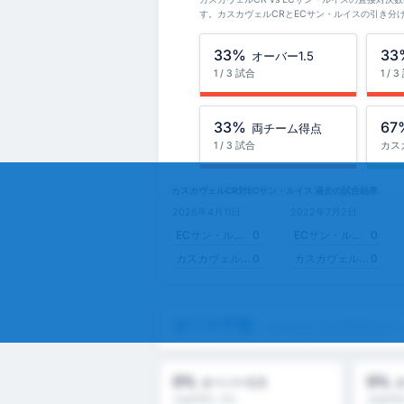
す。カスカヴェルCRとECサン・ルイスの引き分
33%
33
オーバー1.5
1 / 3 試合
1 / 
33%
67
両チーム得点
1 / 3 試合
カス
カスカヴェルCR対ECサン・ルイス 過去の試合結果
2026年4月11日
2022年7月2日
ECサン・ルイス
0
ECサン・ルイス
0
カスカヴェルCR
0
カスカヴェルCR
0
全ての予想
- カスカヴェルCR対ECサ
0%
0%
オーバー2.5
大会平均 : 0%
大会平均 