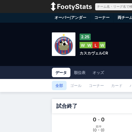
オーバー/アンダー
コーナー
両チー
2.25
W
W
L
W
カスカヴェルCR
データ
順位表
オッズ
全部
ゴール
コーナー
カード
試合終了
0
-
0
前半
(0 - 0)