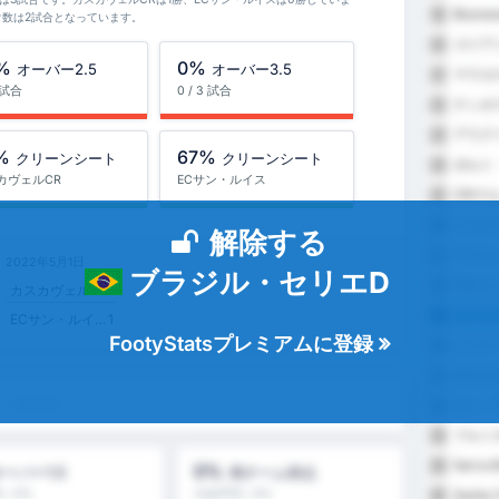
Blume
19
け数は2試合となっています。
ゴイア
20
%
0%
オーバー2.5
オーバー3.5
マラカ
21
3 試合
0 / 3 試合
ナシオ
22
アラグ
23
%
67%
クリーンシート
クリーンシート
ポルト
24
カヴェルCR
ECサン・ルイス
CNマ
25
ジョイ
26
解除する
アグレ
27
2022年5月1日
ブラジル・セリエD
ポルト
28
カスカヴェルCR
2
カスカ
29
ECサン・ルイス
1
FootyStatsプレミアムに登録
ヴィト
30
CS セ
31
ン・ルイス
サン・ラ
32
フルミ
33
Serra 
34
0%
オーバー1.5
両チーム得点
: 0%
大会平均 : 0%
Santa C
35