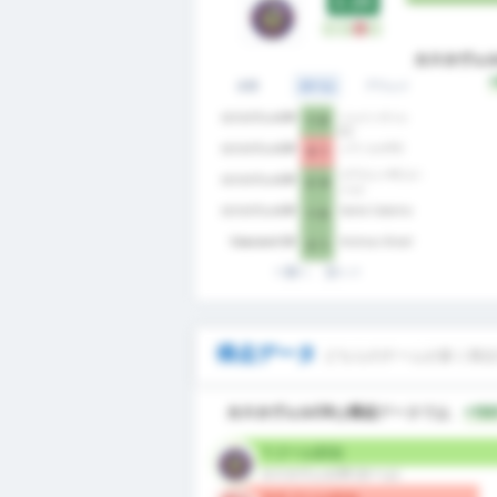
2.25
W
W
L
W
カスカヴェル
全部
ホーム
アウェイ
カスカヴェルCR
ジョインヴィレ
1 - 0
EC
カスカヴェルCR
シアノルテFC
0 - 1
グアラニーFC (バ
カスカヴェルCR
2 - 0
ジェ)
カスカヴェルCR
Santa Catarina
1 - 0
Cascavel CR
Andraus Brasil
2 - 1
前へ
次へ
得点データ
どちらのチームが多く得点
カスカヴェルCR
は
得点
データでは、
+10
1 ゴール/試合
カスカヴェルCR (ホーム)