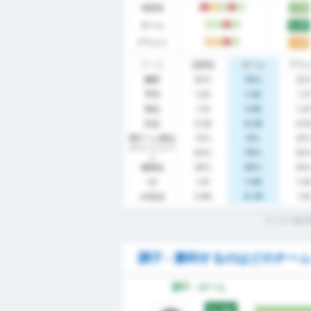
全試合
1.75
L
D
W
L
W
ホーム
2.25
W
W
L
W
アウェイ
1.25
D
D
L
W
データ
全試合
ホーム
アウ
勝率
50%
75%
25
平均
1.50
1.25
1.7
得点
1.13
1.00
1.2
失点
0.38
0.25
0.5
両チーム得点
13%
0%
25
クリーンシー
63%
75%
50
ト
無得点
38%
25%
50
xG
1.41
1.45
1.3
xG失点
0.99
0.76
1.16
サッカー統計
調子 - 勝利するのはどのチー
調子 - ホーム