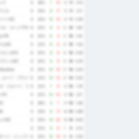
ェマ
8
38%
7
10
-3
11
2.13
/マリカ
9
33%
8
11
-3
11
2.11
イーバSC
9
33%
10
13
-3
11
2.56
イオ・コヘイアFC
8
25%
9
4
5
10
1.63
y PE
8
25%
6
4
2
10
1.25
ラルSC
9
22%
6
6
0
10
1.33
リエンセFC
8
25%
8
8
0
10
2.00
ブランコAC
8
25%
9
9
0
10
2.25
Roraima
8
25%
10
10
0
10
2.50
・ルーゾ・ブラジレイラ
8
25%
13
13
0
10
3.25
ェロ・クルーベ・リオクラレンセ
9
22%
7
9
-2
10
1.78
トFC
9
22%
13
15
-2
10
3.11
C
8
38%
4
7
-3
10
1.38
BA
9
33%
9
17
-8
10
2.89
ェスEC
9
33%
14
22
-8
10
4.00
8
25%
9
8
1
9
2.13
ダージ・インペラトリズ・ジ・デスポルトス
8
25%
10
10
0
9
2.50