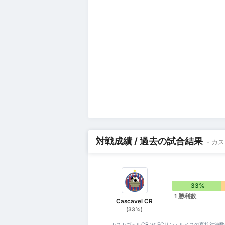
対戦成績 / 過去の試合結果
- カ
33%
1 勝利数
Cascavel CR
(33%)
カスカヴェルCR vs ECサン・ルイスの直接対決