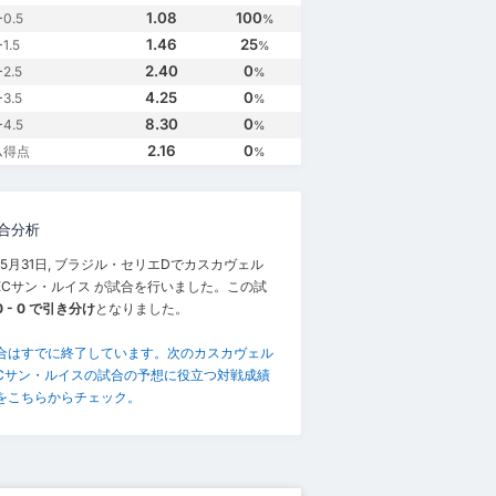
1.08
100
0.5
%
1.46
25
.5
%
2.40
0
2.5
%
4.25
0
3.5
%
8.30
0
4.5
%
2.16
0
ム得点
%
合分析
年5月31日, ブラジル・セリエDでカスカヴェル
と ECサン・ルイス が試合を行いました。この試
0 - 0 で引き分け
となりました。
合はすでに終了しています。次のカスカヴェル
ECサン・ルイスの試合の予想に役立つ対戦成績
をこちらからチェック。