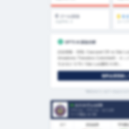
0
今
ゴール/試合
大会平均 : 0
カード
GPT5 AI 試合分析
試合情報 - 対戦: Cascavel CR vs São Lui
Amadores Theodoro Colombelli - キ
引き分け 3.70 / São Luiz勝利 4.60...
無料会員登録して
*表示されているデータはカスカ
カスカヴェルCR
ブラジル - ブラジル・セリエD
リーグ順位.
2
/ 95
調子
試合結果
平均勝