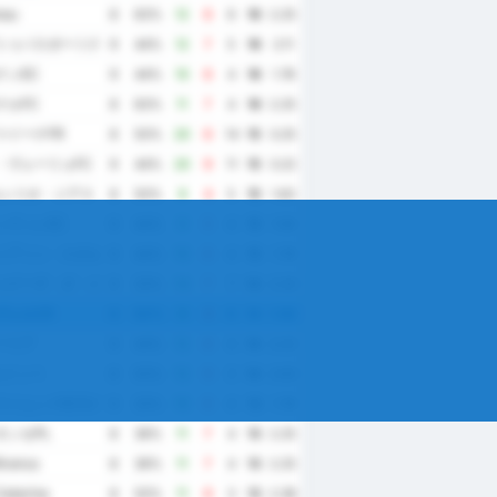
nau
8
63%
12
6
6
16
2.25
トゥバスポーツクラブ
9
44%
12
7
5
16
2.11
ナンEC
9
44%
10
6
4
16
1.78
ナルFC
8
63%
11
7
4
16
2.25
ァイーナFR
8
50%
20
6
14
15
3.25
・ヴェーリョFC
9
44%
20
9
11
15
3.22
ルシリオ・ジアス
8
50%
9
4
5
15
1.63
ンヴィレEC
9
44%
9
5
4
15
1.56
ミアソン・スポルチーヴァ・アラピラケンセ
9
44%
10
6
4
15
1.78
ゥゲーザ・ダ・イーリャ
9
33%
14
7
7
14
2.33
ヴェルCR
8
50%
9
3
6
14
1.50
ーリア
9
44%
12
8
4
14
2.22
ルジッペ
8
50%
12
9
3
14
2.63
イムンドEC(ロライマ州)
9
33%
10
6
4
13
1.78
ネンセPL
8
38%
11
7
4
13
2.25
Branca
8
38%
11
7
4
13
2.25
atarina
8
50%
11
8
3
13
2.38