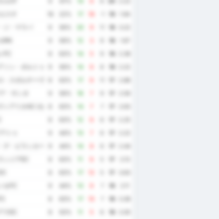
タルCF
9
67%
14
6
8
20
2.22
ロエスチ
18
22%
17
18
-1
19
1.94
・ジ・マラバ
9
56%
20
9
11
18
3.22
カRN
9
56%
12
3
9
18
1.67
レFC
8
63%
14
5
9
18
2.38
アソン・ポルトゥゲーザ・ジ・デスポルトス
9
56%
14
6
8
18
2.22
ロ・スポルチーヴォ・アラゴアーノ
8
63%
17
6
11
17
2.88
グア・サンタ
9
56%
16
7
9
17
2.56
ィアリオAC (セアラー州)
8
63%
14
7
7
17
2.63
C
8
63%
12
6
6
17
2.25
グアトゥ
9
44%
13
7
6
17
2.22
・デ・ピラシカーバ
9
44%
14
8
6
17
2.44
ランジアEC
8
63%
11
6
5
17
2.13
DC
8
63%
17
12
5
17
3.63
ンセFC
9
44%
13
6
7
16
2.11
C
8
63%
17
10
7
16
3.38
アラEC
8
50%
11
5
6
16
2.00