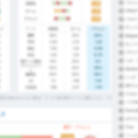
イビニ
52
全試合
1.38
W
L
W
W
L
CFRJ
53
ホーム
1.25
D
D
L
W
アウェイ
1.50
パルナ
L
W
W
L
54
サンパ
55
ェイ
データ
全試合
ホーム
アウェイ
%
勝率
38%
25%
50%
Maguar
56
5
平均
2.00
2.75
1.25
セント
57
5
得点
1.00
1.50
0.50
ブラジ
58
0
失点
1.00
1.25
0.75
リオ・
59
%
両チーム得点
13%
25%
0%
クリーンシー
%
50%
50%
50%
Monte 
60
ト
%
無得点
50%
50%
50%
トゥナ
61
9
xG
1.5
1.99
1.13
AEヴ
62
xG失点
1.88
2.07
1.74
ラガル
63
用語の意味がわからない場合は、サッカー統計用語リストをご確認ください。
ソウザE
64
Porto 
65
ム？
ガウヴ
66
Tirol
調子 - アウェイ
67
ソシエ
68