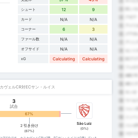
キャピ
2
ECノ
3
シュート
12
9
アギア
4
カード
N/A
N/A
アメリ
5
コーナー
6
3
グアポ
6
ファール数
N/A
N/A
アソシ
7
オフサイド
N/A
N/A
セント
8
xG
Calculating
Calculating
ECア
9
フェロヴ
10
ABC F
11
ADイ
12
スカヴェルCR対ECサン・ルイス
キンゼ
13
3
ウベル
14
試合
トレン
15
67%
0%
トンベ
16
São Luiz
トレゼF
17
2 引き分け
(0%)
(67%)
マナウ
18
数は3試合です。カスカヴェルCRは1勝、ECサン・ルイスは0勝していま