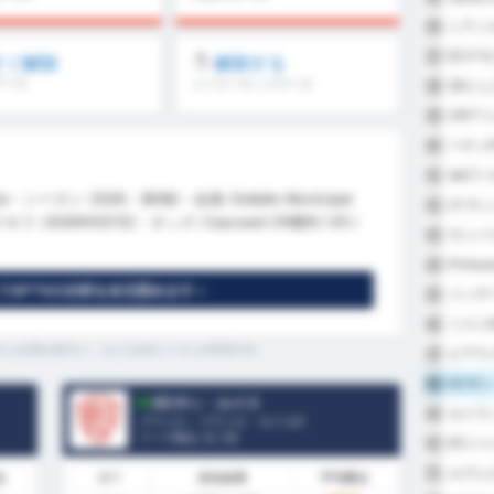
シアノ
36
ECデ
37
すぐ解除
解除する
データ
コーナーキックデータ
SDジ
38
CRア
39
ベチンF
40
AAア
41
z - シーズン: 2026 - 第9節 - 会場: Estádio Municipal
I.F.
42
ックオフ: 2026年6月1日 - オッズ: Cascavel CR勝利 1.61 /
サンパ
43
Primav
44
GPT5の分析を全文読めます »
インデ
45
ミストE
46
ヴェルCRとECサン・ルイスの今シーズンの平均です。
ピアウ
47
ECサ
48
ECサン・ルイス
セイラ
49
ブラジル - ブラジル・セリエD
リーグ順位.
5
/ 95
ECジ
50
ルヴェ
51
点
調子
試合結果
平均勝点