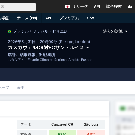
Ｊリーグ
API
試合検索
ム得点
テニス (EN)
API
プレミアム
CSV
/
ブラジル・セリエD
過去の対戦
ブラジル
2026年5月31日 - 20時00分 (Europe/London)
カスカヴェルCR対ECサン・ルイス
統計、結果速報、対戦成績
スタジアム -
Estádio Olímpico Regional Arnaldo Busatto
ハーフ
選手
ブラ
チーム
データ
Cascavel CR
São Luiz
SEガマ
1
支配率
57%
43%