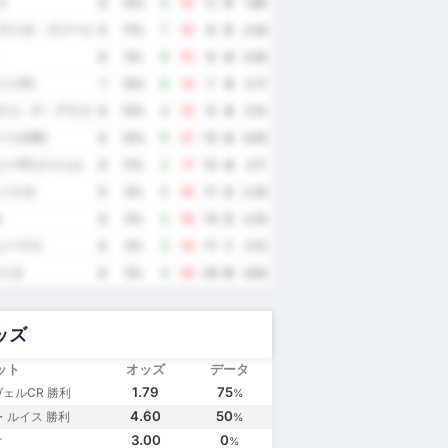
ズ
8
13%
5
10
-5
5
1.88
ペラリオ・ヴァールゼア・グランデ
9
11%
7
15
-8
5
2.44
8
0%
9
15
-6
4
3.00
ゾンFC
7
14%
6
13
-7
4
2.71
チコ・デ・アラゴイニャス
8
13%
4
13
-9
4
2.13
ーリオRC
8
13%
11
21
-10
4
4.00
ーFC (バジェ)
9
11%
2
17
-15
4
2.11
ンパイオ
9
0%
5
16
-11
2
2.33
a
8
0%
2
16
-14
2
2.25
ューマス
8
0%
3
14
-11
1
2.13
マイタ
8
0%
4
33
-29
0
4.63
ッズ
ット
オッズ
データ
1.79
75
ェルCR 勝利
%
4.60
50
・ルイス 勝利
%
3.00
0
け
%