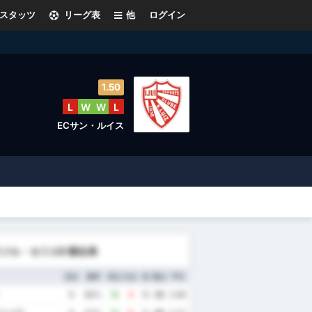
スタッツ
リーグ表
他
ログイン
1.50
L
W
W
L
ECサン・ルイス
ジル・セリエD 順位表
試合
勝率
得点
失点
差
勝点
平均
8
88%
19
4
15
22
2.88