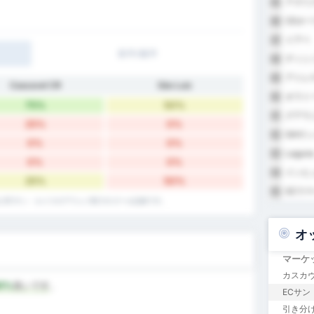
アズリ
85
CEオ
86
イアペ
87
前半/後半
ディシ
88
アトレ
89
Cascavel CR
São Luiz
オラト
90
75%
50%
グアラニ
91
25%
0%
GAサ
92
0%
0%
Lagun
93
0%
0%
インヒ
94
25%
50%
SCウ
95
録とECサン・ルイスのアウェイ戦でのゴール記録です。
オ
マーケ
カスカヴ
0%
良いです
。
ECサン
引き分