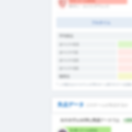
0.5 ゴール/試合
ECサン・ルイス (アウェイ)
フルタイム
平均得点
オーバー0.5
オーバー1.5
オーバー2.5
オーバー3.5
無得点
* この統計はカスカヴェルCRのホーム戦でのゴール記
失点データ
どのチームが失点するか
カスカヴェルCR
は
失点
データでは、
+20
0.25 ゴール/試合