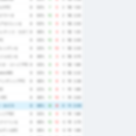
ルテFC
8
50%
7
5
2
13
1.50
モクラータ
8
50%
10
8
2
13
2.25
ュアゼイレンセ
8
50%
11
9
2
13
2.50
トレティコ・カタラーノ
8
38%
6
4
2
12
1.25
C
9
33%
10
8
2
12
2.00
パレシデンセ
9
33%
11
10
1
12
2.33
サンジョゼンセ
8
38%
3
3
0
12
0.75
イオ・コヘイアFE
9
33%
8
9
-1
12
1.89
era MG
9
33%
9
11
-2
12
2.22
ペンデンシアFC
8
38%
11
8
3
11
2.38
C
9
22%
9
8
1
11
1.89
イEC
8
38%
11
10
1
11
2.63
ン・ルイス
8
38%
8
8
0
11
2.00
ンジアEC
9
33%
8
9
-1
11
1.89
ャクイペンセ
8
38%
10
12
-2
11
2.75
ルデンセEC
8
38%
6
9
-3
11
1.88