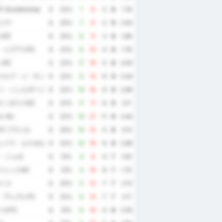
 Ouvidorense
9
22%
7
9
-2
9
1.78
ラジウ
8
25%
7
9
-2
9
2.00
スEC
8
25%
6
9
-3
9
1.88
・イグアスFC
9
22%
6
10
-4
9
1.78
ンEC
9
22%
11
16
-5
9
3.00
クルブ・ジ・サン・ルイス
9
22%
8
14
-6
9
2.44
ベ・ソシエダージ・エスポルチーヴァ
9
22%
10
16
-6
9
2.89
チノポリスEC
9
22%
11
17
-6
9
3.11
-RJ
9
22%
10
21
-11
9
3.44
C ブラジル
8
25%
10
15
-5
8
3.13
レイラ・エスポルチ・クルービ
9
22%
10
16
-6
8
2.89
ン・ジョゼ
8
13%
4
8
-4
7
1.50
リニックAC
8
13%
4
10
-6
7
1.75
ウトス
8
25%
5
12
-7
7
2.13
・アレグレFC
9
22%
6
13
-7
7
2.11
リオFC
8
13%
6
10
-4
6
2.00