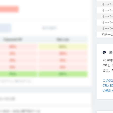
オーバー
オーバー1
オーバー
オーバー
前半/後半
オーバー
両チー
Cascavel CR
São Luiz
25%
50%
試
0%
25%
0%
0%
2026
CR 
0%
0%
合は、
75%
50%
この試
イスのアウェイ戦でのデータ。
CRと
の統計
合の得点数
5 ~ 4.5とBTTSデータ