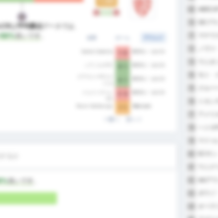
1.50
ABECAT
69
L
W
W
L
GEブ
70
CR
は
平均勝点
データでは、
マナウ
+50%
良いです
。
71
全部
ホーム
アウェイ
ノヴァ
72
Santa Catarina
ECサン・ルイス
1 - 0
ウニオ
73
シアノルテFC
ECサン・ルイス
0 - 1
モト・
74
グアラニーFC (バ
ECサン・ルイス
0 - 1
ジェ)
クルー
75
ジョインヴィレ
ECサン・ルイス
2 - 0
EC
トカン
76
Novo Hamburgo
São Luiz
1 - 1
アメリカ
77
前へ
次へ
ヘトロF
78
マドゥ
79
ECサ
80
するか
ウニク
81
AAア
0%
良いです
。
82
ポウゾ
83
オペラ
84