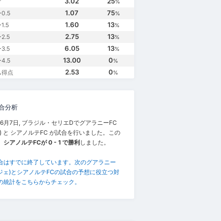
3.02
25
け
%
1.07
75
0.5
%
1.60
13
.5
%
2.75
13
2.5
%
6.05
13
3.5
%
13.00
0
4.5
%
2.53
0
ム得点
%
合分析
年6月7日, ブラジル・セリエDでグアラニーFC
) と シアノルテFC が試合を行いました。この
、
シアノルテFCが 0 - 1 で勝利
しました。
合はすでに終了しています。次のグアラニー
(バジェ)とシアノルテFCの試合の予想に役立つ対
の統計をこちらからチェック。