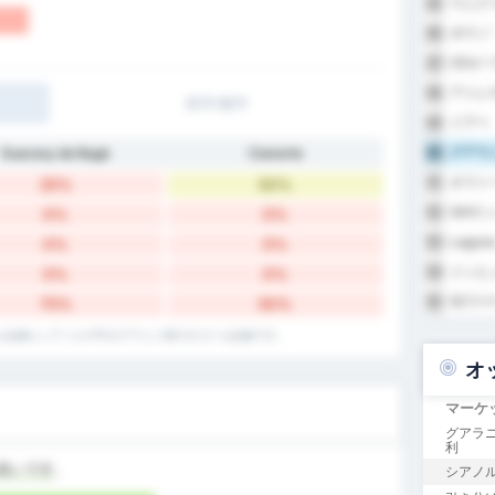
ウニク
85
ポウゾ
86
CEオ
87
アトレ
88
前半/後半
イアペ
89
グアラニ
Guarany de Bagé
Cianorte
90
オラト
91
25%
50%
GAサ
92
0%
0%
Lagun
93
0%
0%
インヒ
94
0%
0%
SCウ
95
75%
50%
ゴール記録とシアノルテFCのアウェイ戦でのゴール記録です。
オ
マーケ
グアラニ
利
良いです
。
シアノル