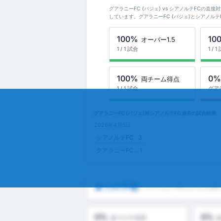
グアラニーFC (バジェ) vs シアノルテFCの直
しています。グアラニーFC (バジェ)とシアノル
100%
10
オーバー1.5
1 / 1 試合
1 / 
100%
0
両チーム得点
1 / 1 試合
グア
グアラニーFC (バジェ)対シアノルテFC 過去の試合結果
2026年4月5日
シアノルテFC
3
グアラニーFC (バジェ)
1
全ての予想
- グアラニーFC (バジェ)
0%
0%
オーバー2.5