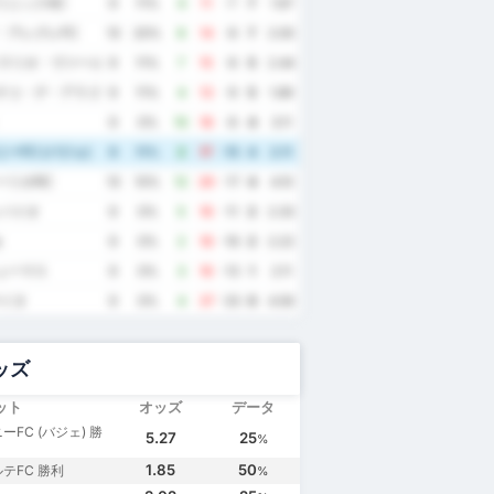
リニックAC
9
11%
4
11
-7
7
1.67
・アレグレFC
10
20%
6
14
-8
7
2.00
ペラリオ・ヴァールゼア・グランデ
9
11%
7
15
-8
5
2.44
チコ・デ・アラゴイニャス
9
11%
4
13
-9
5
1.89
9
0%
10
18
-8
4
3.11
ーFC (バジェ)
9
11%
2
17
-15
4
2.11
ーリオRC
10
10%
12
29
-17
4
4.10
ンパイオ
9
0%
5
16
-11
2
2.33
a
9
0%
2
18
-16
2
2.22
ューマス
9
0%
3
16
-13
1
2.11
マイタ
9
0%
4
37
-33
0
4.56
ッズ
ット
オッズ
データ
ーFC (バジェ) 勝
5.27
25
%
1.85
50
テFC 勝利
%