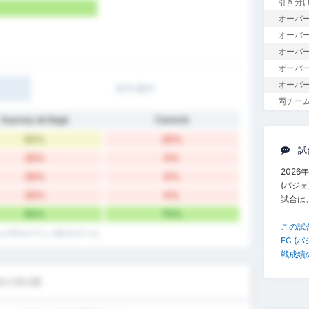
引き分
オーバー
オーバー1
オーバー
オーバー
オーバー
前半/後半
両チー
Guarany de Bagé
Cianorte
50%
25%
試
25%
0%
2026
25%
0%
(バジェ
25%
0%
試合は
50%
75%
この試
ノルテFCのアウェイ戦でのデータ。
FC 
戦成績
合の得点数