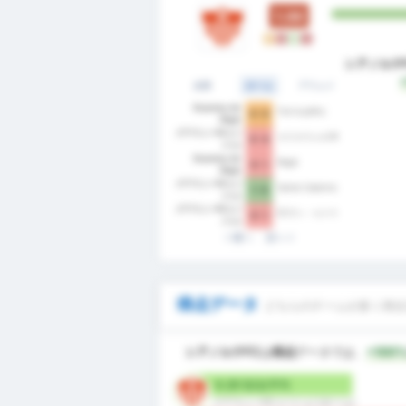
1.00
D
L
W
L
シアノルテ
全部
ホーム
アウェイ
Guarany de
Farroupilha
0 - 0
Bagé
グアラニーFC (バ
カスカヴェルCR
0 - 4
ジェ)
Guarany de
Bagé
0 - 1
Bagé
グアラニーFC (バ
Santa Catarina
1 - 0
ジェ)
グアラニーFC (バ
ECサン・ルイス
0 - 1
ジェ)
前へ
次へ
得点データ
どちらのチームが多く得点
シアノルテFC
は
得点
データでは、
+100
0.25 1試合平均
グアラニーFC (バジェ) (ホーム)