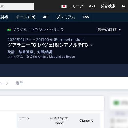
Ｊリーグ
API
試合検索
ム得点
テニス (EN)
API
プレミアム
CSV
/
ブラジル・セリエD
過去の対戦
ブラジル
2026年6月7日 - 20時00分 (Europe/London)
グアラニーFC (バジェ)対シアノルテFC
統計、結果速報、対戦成績
スタジアム -
Estádio Antônio Magalhães Rossel
ハーフ
選手
ブラ
チーム
データ
Guarany de
Cianorte
SEガマ
1
Bagé