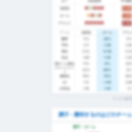
調子
試合結果
平均勝
全試合
0.44
L
W
L
L
L
ホーム
1.00
D
L
W
L
アウェイ
0.00
L
L
L
L
L
データ
全試合
ホーム
アウ
勝率
11%
25%
0%
平均
2.11
1.50
2.6
得点
0.22
0.25
0.2
失点
1.89
1.25
2.4
両チーム得点
11%
0%
20
クリーンシー
22%
50%
0%
ト
無得点
78%
75%
80
xG
1.12
1.45
0.6
xG失点
1.45
1.41
1.5
サッカー統計
調子 - 勝利するのはどのチー
調子 - ホーム