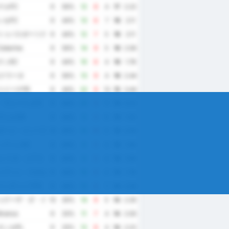
ナルFC
9
56%
12
8
4
17
2.22
ンセFC
9
44%
13
6
7
16
2.11
トゥバスポーツクラブ
9
44%
12
7
5
16
2.11
atarina
9
56%
14
9
5
16
2.56
ナンEC
9
44%
10
6
4
16
1.78
モクラータ
9
56%
13
9
4
16
2.44
ァイーナFR
9
44%
22
9
13
15
3.44
・ヴェーリョFC
9
44%
20
9
11
15
3.22
ヴェルCR
9
44%
9
3
6
15
1.33
ダージ・インペラトリズ・ジ・デスポルトス
10
40%
15
10
5
15
2.50
ンヴィレEC
9
44%
9
5
4
15
1.56
ルシリオ・ジアス
9
44%
9
5
4
15
1.56
ミアソン・スポルチーヴァ・アラピラケンセ
9
44%
10
6
4
15
1.78
ペンデンシアFC
9
44%
15
8
7
14
2.56
ゥゲーザ・ダ・イーリャ
10
30%
14
9
5
14
2.30
Branca
9
33%
11
7
4
14
2.00
ネンセPL
9
33%
12
8
4
14
2.22