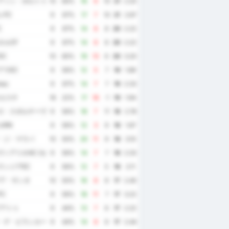
アソン・ポルトゥゲーザ・ジ・デスポルトス
10
60%
16
6
10
21
2.20
レFC
9
67%
17
7
10
21
2.67
C
9
67%
14
6
8
20
2.22
タルCF
9
67%
14
6
8
20
2.22
DC
10
60%
19
13
6
20
3.20
アラEC
9
56%
12
5
7
19
1.89
nau
9
67%
14
7
7
19
2.33
ロエスチ
18
22%
17
18
-1
19
1.94
ロ・スポルチーヴォ・アラゴアーノ
9
56%
18
7
11
18
2.78
カRN
9
56%
12
3
9
18
1.67
・ジ・マラバ
10
50%
20
11
9
18
3.10
ィアリオAC (セアラー州)
9
56%
14
7
7
18
2.33
ランジアEC
9
56%
12
7
5
18
2.11
グア・サンタ
10
50%
16
8
8
17
2.40
C
9
56%
18
11
7
17
3.22
グアトゥ
9
44%
13
7
6
17
2.22
・デ・ピラシカーバ
9
44%
14
8
6
17
2.44