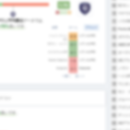
1.75
ECサ
69
L
W
W
D
マナウ
70
FC
は
平均勝点
データでは、
ソウザE
71
+75%
良いです
。
全部
ホーム
アウェイ
Porto 
72
ジョインヴィレ
シアノルテFC
ガウヴ
0 - 0
73
EC
ECサン・ルイス
シアノルテFC
ABECAT
74
0 - 1
オペラ
カスカヴェルCR
シアノルテFC
75
0 - 1
GEブ
76
Santa Catarina
シアノルテFC
1 - 0
ノヴァ
77
Anápolis
Cianorte
3 - 1
ヘトロF
前へ
次へ
78
ウニオ
79
モト・
80
するか
クルー
81
アズリ
82
%
良いです
。
ディシ
83
AAア
84