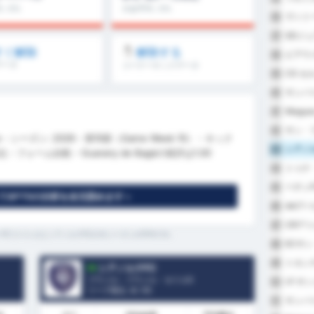
: 0%
大会平均 : 0%
ヴィト
36
SDジ
37
すぐ解除
解除する
ピアウ
38
データ
コーナーキックデータ
CS セ
39
サンパ
40
Maguar
41
サン・ラ
42
rte - シーズン: 2026 - 第10節（Game Week 10） - キック
シアノ
43
- フォーム比較 - Guarany de Bagéの前評は1.00
トゥナ
44
ベチンF
45
GPT5の分析を全文読めます »
AAア
46
CRア
47
FC (バジェ)とシアノルテFCの今シーズンの平均です。
ECサ
48
トカン
49
シアノルテFC
ブラジル - ブラジル・セリエD
I.F.
50
リーグ順位.
4
/ 95
サンパ
51