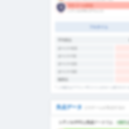
0.5 ゴール/試合
シアノルテFC (アウェイ)
フルタイム
平均得点
オーバー0.5
オーバー1.5
オーバー2.5
オーバー3.5
無得点
* この統計はグアラニーFC (バジェ)のホーム戦での
失点データ
どのチームが失点するか
シアノルテFC
は
失点
データでは、
+80%