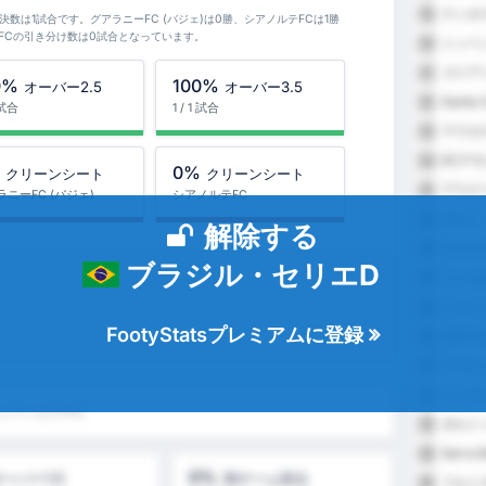
ナシオ
19
接対決数は1試合です。グアラニーFC (バジェ)は0勝、シアノルテFCは1勝
テFCの引き分け数は0試合となっています。
トンベ
20
ゴイア
21
0%
100%
オーバー2.5
オーバー3.5
Santa C
22
1 試合
1 / 1 試合
マラカ
23
ECデ
24
%
0%
クリーンシート
クリーンシート
アラグ
25
ラニーFC (バジェ)
シアノルテFC
ポルト
26
解除する
カスカ
27
ブラジル・セリエD
ソシエ
28
ジョイ
29
FootyStatsプレミアムに登録
CNマ
30
アグレ
31
インデ
32
対シアノルテFC
ポルト
33
Serra 
34
0%
オーバー1.5
両チーム得点
フルミ
35