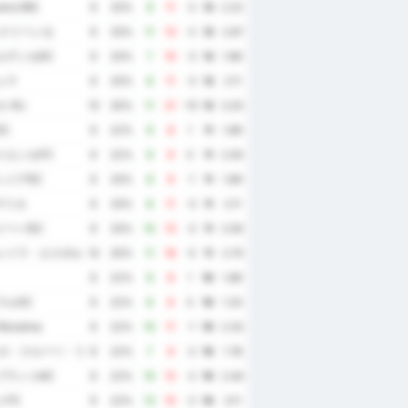
era MG
9
33%
9
11
-2
12
2.22
ャクイペンセ
9
33%
11
13
-2
12
2.67
ルデンセEC
9
33%
7
10
-3
12
1.89
ェマ
9
33%
8
11
-3
12
2.11
-RJ
10
30%
11
21
-10
12
3.20
C
9
22%
9
8
1
11
1.89
リエンセFC
9
22%
9
9
0
11
2.00
ンジアEC
9
33%
8
9
-1
11
1.89
/マリカ
9
33%
8
11
-3
11
2.11
イーバSC
9
33%
10
13
-3
11
2.56
レイラ・エスポルチ・クルービ
10
30%
11
16
-5
11
2.70
9
22%
9
8
1
10
1.89
ラルSC
9
22%
6
6
0
10
1.33
Roraima
9
22%
10
11
-1
10
2.33
ェロ・クルーベ・リオクラレンセ
9
22%
7
9
-2
10
1.78
ブランコAC
9
22%
10
12
-2
10
2.44
トFC
9
22%
13
15
-2
10
3.11