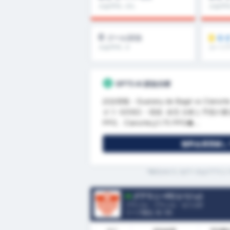
大会平均 : 0%
大会平均 
0
今
ゴール/試合
大会平均 : 0
カード
GPT5 AI 試合分析
試合情報 - Guarany de Bagé vs Ciano
オフ: 6月8日 - 現状: 未完 分析と予想の要点 
PPG、Cianorteは1.75 PPG�...
無料会員登録して
*表示されているデータはグアラニー
グアラニーFC (バジェ)
ブラジル - ブラジル・セリエD
リーグ順位.
6
/ 95