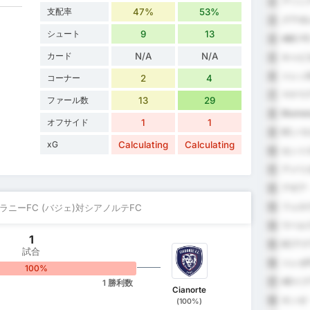
アソシ
2
支配率
47%
53%
グアポ
3
シュート
9
13
ABC F
4
カード
N/A
N/A
キャピ
5
トレン
6
コーナー
2
4
マナウ
7
ファール数
13
29
Blume
8
オフサイド
1
1
ECノ
9
xG
Calculating
Calculating
セント
10
アメリ
11
アギア
12
フェロヴ
アラニーFC (バジェ)対シアノルテFC
13
ウベル
14
1
ECア
15
試合
トレゼF
16
100%
ADイ
17
1 勝利数
Cianorte
キンゼ
18
(100%)