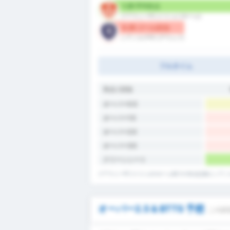
1.25 平均失点
グアラニーFC (バジェ) (ホーム)
0.25 ゴール/試合
シアノルテFC (アウェイ)
フルタイム
失点 / 試合
オーバー0.5
オーバー1.5
オーバー2.5
オーバー3.5
クリーンシート
グアラニーFC (バジェ)のホーム戦での失点記録とシア
オーバー2.5 & BTTS 予想
この試