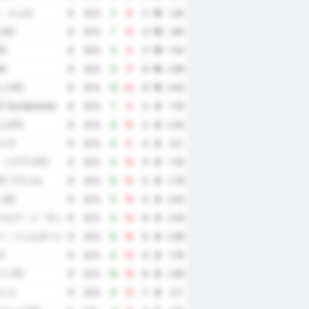
ン・ジョゼ
9
22%
5
8
-3
10
1.44
スEC
9
22%
7
10
-3
10
1.89
C
9
33%
4
9
-5
10
1.44
BA
9
33%
9
17
-8
10
2.89
ェスEC
9
33%
14
22
-8
10
4.00
 Ouvidorense
9
22%
7
9
-2
9
1.78
リオFC
9
22%
8
10
-2
9
2.00
ラジウ
9
22%
8
11
-3
9
2.11
・イグアスFC
9
22%
6
10
-4
9
1.78
C ブラジル
9
22%
10
15
-5
9
2.78
ンEC
9
22%
11
16
-5
9
3.00
クルブ・ジ・サン・ルイス
9
22%
8
14
-6
9
2.44
ベ・ソシエダージ・エスポルチーヴァ
9
22%
10
16
-6
9
2.89
ズ
9
22%
6
10
-4
8
1.78
ゾンFC
9
22%
10
16
-6
8
2.89
ウトス
9
22%
6
13
-7
8
2.11