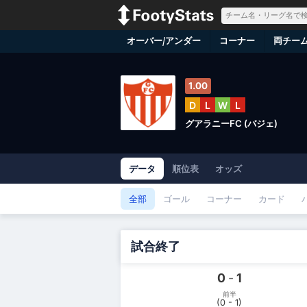
オーバー/アンダー
コーナー
両チー
1.00
D
L
W
L
グアラニーFC (バジェ)
データ
順位表
オッズ
全部
ゴール
コーナー
カード
試合終了
0
-
1
前半
(0 - 1)