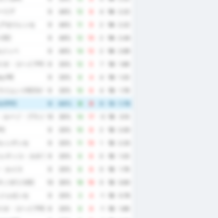
ーリア
9
44%
12
8
4
14
2.22
ュアゼイレンセ
9
44%
11
9
2
14
2.22
イEC
9
44%
12
10
2
14
2.44
ルジッペ
9
44%
14
12
2
14
2.89
イオ・コヘイアFC
9
33%
12
5
7
13
1.89
y PE
9
33%
8
4
4
13
1.33
イムンドEC(ロライマ州)
9
33%
10
6
4
13
1.78
ルテFC
9
44%
8
8
0
13
1.78
・ルーゾ・ブラジレイラ
10
30%
14
17
-3
13
3.10
C
9
33%
10
8
2
12
2.00
パレシデンセ
9
33%
11
10
1
12
2.33
トレティコ・カタラーノ
9
33%
6
6
0
12
1.33
ン・ルイス
9
33%
8
8
0
12
1.78
チノポリスEC
10
30%
18
18
0
12
3.60
サンジョゼンセ
9
33%
3
4
-1
12
0.78
イオ・コヘイアFE
9
33%
8
9
-1
12
1.89