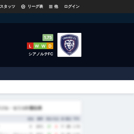
スタッツ
リーグ表
他
ログイン
1.75
L
W
W
D
シアノルテFC
ジル・セリエD 順位表
試合
勝率
得点
失点
差
勝点
平均
9
89%
21
4
17
25
2.78