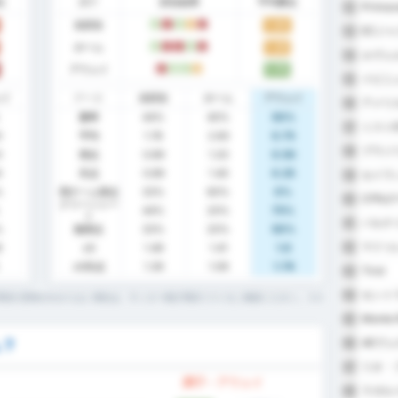
点
調子
試合結果
平均勝点
Primav
52
全試合
1.44
W
L
W
D
L
ECジ
53
ホーム
1.20
W
L
L
W
L
ルヴェ
54
アウェイ
1.75
L
W
W
D
イビニ
55
ェイ
データ
全試合
ホーム
アウェイ
アメリカ
56
勝率
44%
40%
50%
ミストE
57
0
平均
1.78
2.60
0.75
ブラジ
58
0
得点
0.89
1.20
0.50
0
失点
0.89
1.40
0.25
セイラ
59
%
両チーム得点
33%
60%
0%
CFRJ
60
クリーンシー
44%
20%
75%
ト
パルナ
61
%
無得点
33%
20%
50%
マドゥ
62
8
xG
1.49
1.41
1.6
xG失点
1.39
1.09
1.76
Tirol
63
セント
64
用語の意味がわからない場合は、サッカー統計用語リストをご確認ください。
Monte 
65
AEヴ
ム？
66
リオ・
67
調子 - アウェイ
ラガル
68