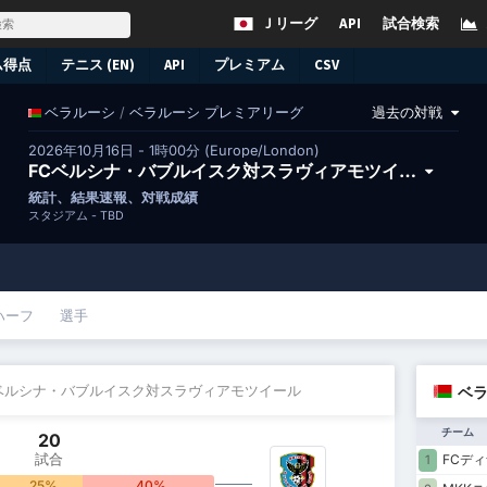
Ｊリーグ
API
試合検索
ム得点
テニス (EN)
API
プレミアム
CSV
/
ベラルーシ プレミアリーグ
過去の対戦
ベラルーシ
2026年10月16日 - 1時00分 (Europe/London)
FCベルシナ・バブルイスク対スラヴィアモツイール
統計、結果速報、対戦成績
スタジアム -
TBD
ハーフ
選手
Cベルシナ・バブルイスク対スラヴィアモツイール
ベラ
チーム
20
試合
FCデ
1
25%
40%