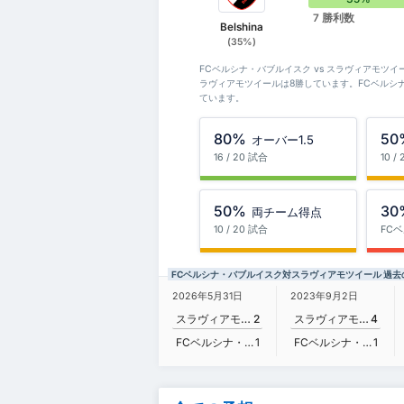
7 勝利数
Belshina
(35%)
FCベルシナ・バブルイスク vs スラヴィアモツ
ラヴィアモツイールは8勝しています。FCベルシ
ています。
80%
50
オーバー1.5
16 / 20 試合
10 /
50%
30
両チーム得点
10 / 20 試合
FC
FCベルシナ・バブルイスク対スラヴィアモツイール 過去
2026年5月31日
2023年9月2日
スラヴィアモツイール
2
スラヴィアモツイール
4
FCベルシナ・バブルイスク
1
FCベルシナ・バブルイスク
1