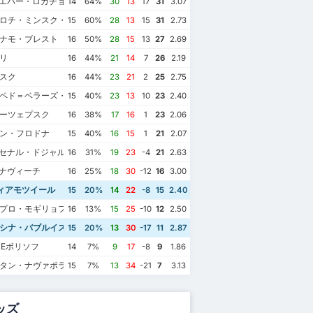
ニエパー・ロガチョフ
14
64%
30
13
17
31
3.07
スロチ・ミンスク・ラヨン
15
60%
28
13
15
31
2.73
ィナモ・ブレスト
16
50%
28
15
13
27
2.69
リ
16
44%
21
14
7
26
2.19
ンスク
16
44%
23
21
2
25
2.75
ルペド＝ベラーズ・ジョジナ
15
40%
23
13
10
23
2.40
ィーツェプスク
16
38%
17
16
1
23
2.06
マン・フロドナ
15
40%
16
15
1
21
2.07
ーセナル・ドジャルズィンク
16
31%
19
23
-4
21
2.63
ラナヴィーチ
16
25%
18
30
-12
16
3.00
ィアモツイール
15
20%
14
22
-8
15
2.40
ニプロ・モギリョフ
16
13%
15
25
-10
12
2.50
ルシナ・バブルイスク
15
20%
13
30
-17
11
2.87
1月4日
2020年5月30日
2018年10月20日
2018年6月23日
ATEボリソフ
スラヴィアモツイール
1
FCベルシナ・バブルイスク
2
FCベルシナ・バブルイスク
0
スラヴィアモツイール
3
14
7%
9
17
-8
9
1.86
スラヴィアモツイール
3
スラヴィアモツイール
2
FCベルシナ・バブルイスク
1
FCベルシナ・バブルイスク
0
フタン・ナヴァポラツク
15
7%
13
34
-21
7
3.13
ッズ