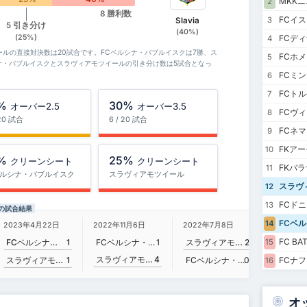
MKK
2
8 勝利数
FCイ
3
Slavia
5 引き分け
(40%)
(25%)
FCデ
4
イールの直接対決数は20試合です。FCベルシナ・バブルイスクは7勝、ス
FCホメ
5
ナ・バブルイスクとスラヴィアモツイールの引き分け数は5試合となっ
FCミ
6
FCト
7
%
30%
オーバー2.5
オーバー3.5
FCヴ
8
 20 試合
6 / 20 試合
FCネ
9
FKア
10
%
25%
クリーンシート
クリーンシート
FKバ
11
ベルシナ・バブルイスク
スラヴィアモツイール
スラヴ
12
FCド
13
の試合結果
FCベ
14
2023年4月22日
2020年1
2022年11月6日
2022年7月8日
FC B
FCベルシナ・バブルイスク
1
FCベルシナ・バブルイスク
1
スラヴィアモツイール
2
15
スラヴィアモツイール
4
スラヴィアモツイール
1
FCベルシナ・バブルイスク
0
FCナ
16
オ