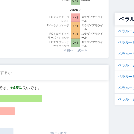
0 - 5
2026
FCディナモ・ブ
スラヴィアモツイ
4 - 1
ベラル
レスト
ール
FKバラナヴィーチ
スラヴィアモツイ
1 - 1
ール
ベラルー
FCトルペド＝ベ
スラヴィアモツイ
1 - 1
ラーズ・ジョジナ
ール
ベラルー
FCナフタン・ナ
スラヴィアモツイ
0 - 1
ヴァポラツク
ール
前へ
次へ
ベラルー
ベラルー
するか
ベラルーシ
では、
+45%
良いです
。
ベラルー
ベラルーシ
前半/後半