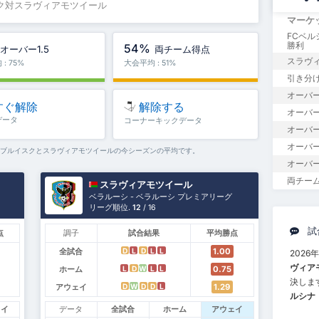
スク対スラヴィアモツイール
マーケ
FCベ
勝利
54%
オーバー1.5
両チーム得点
スラヴィ
: 75%
大会平均 : 51%
引き分
オーバー
すぐ解除
解除する
オーバー1
データ
コーナーキックデータ
オーバー
オーバー
バブルイスクとスラヴィアモツイールの今シーズンの平均です。
オーバー
両チー
スラヴィアモツイール
ベラルーシ - ベラルーシ プレミアリーグ
リーグ順位.
12
/ 16
試
点
調子
試合結果
平均勝点
全試合
1.00
D
L
D
L
L
2026
ヴィア
ホーム
0.75
L
D
W
L
L
決しま
アウェイ
1.29
D
W
D
D
L
ルシナ・
ェイ
データ
全試合
ホーム
アウェイ