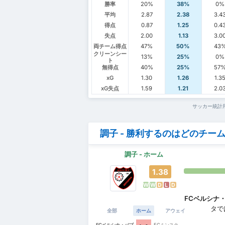
勝率
20%
38%
0%
平均
2.87
2.38
3.4
得点
0.87
1.25
0.4
失点
2.00
1.13
3.0
両チーム得点
47%
50%
43
クリーンシー
13%
25%
0%
ト
無得点
40%
25%
57
xG
1.30
1.26
1.3
xG失点
1.59
1.21
2.0
サッカー統計
調子 - 勝利するのはどのチー
調子 - ホーム
1.38
W
W
D
L
D
FCベルシナ
タで
全部
ホーム
アウェイ
FCベルシナ・バブ
FCミンスク