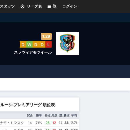
スタッツ
リーグ表
他
ログイン
1.29
D
W
D
D
L
スラヴィアモツイール
ルーシ プレミアリーグ 順位表
試合
勝率
得点
失点
差
勝点
平均
ィナモ・ミンスク
14
71%
26
12
14
33
2.71