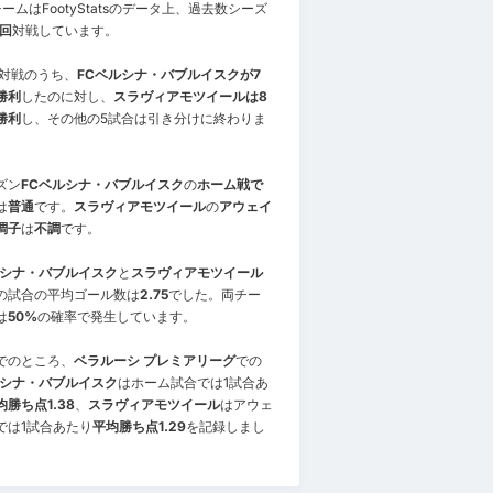
ームはFootyStatsのデータ上、過去数シーズ
0回
対戦しています。
0対戦のうち、
FCベルシナ・バブルイスクが7
勝利
したのに対し、
スラヴィアモツイールは8
勝利
し、その他の5試合は引き分けに終わりま
ズン
FCベルシナ・バブルイスク
の
ホーム戦で
は
普通
です。
スラヴィアモツイール
の
アウェイ
調子
は
不調
です。
ルシナ・バブルイスク
と
スラヴィアモツイール
の試合の平均ゴール数は
2.75
でした。両チー
は
50%
の確率で発生しています。
でのところ、
ベラルーシ プレミアリーグ
での
ルシナ・バブルイスク
はホーム試合では1試合あ
均勝ち点1.38
、
スラヴィアモツイール
はアウェ
では1試合あたり
平均勝ち点1.29
を記録しまし