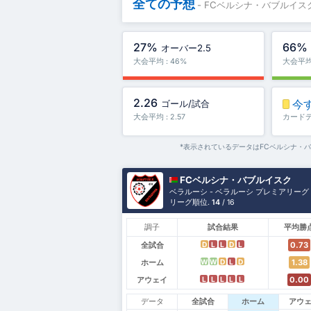
全ての予想
- FCベルシナ・バブルイ
27%
66%
オーバー2.5
大会平均 : 46%
大会平均 
2.26
今
ゴール/試合
大会平均 : 2.57
カード
*表示されているデータはFCベルシナ・
FCベルシナ・バブルイスク
ベラルーシ - ベラルーシ プレミアリーグ
リーグ順位.
14
/ 16
調子
試合結果
平均勝
全試合
0.73
D
L
L
D
L
ホーム
1.38
W
W
D
L
D
アウェイ
0.00
L
L
L
L
L
データ
全試合
ホーム
アウ