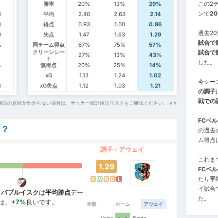
この2チ
勝率
20%
13%
29%
ンで
2
3
平均
2.40
2.63
2.14
3
得点
0.93
1.00
0.86
過去2
0
失点
1.47
1.63
1.29
試合で
%
両チーム得点
67%
75%
57%
クリーンシー
試合で
27%
13%
43%
ト
した。
%
無得点
20%
25%
14%
5
xG
1.13
1.24
1.02
今シー
3
xG失点
1.12
1.03
1.21
の調子
戦での
用語の意味がわからない場合は、サッカー統計用語リストをご確認ください。
FCベ
ム？
の過去
ム得点
調子 - アウェイ
これま
1.29
FCベ
たり
平
D
W
D
D
L
イ試合
・バブルイスク
は
平均勝点
デー
た。
は、
+7%
良いです
。
全部
ホーム
アウェイ
Volna
Slavia