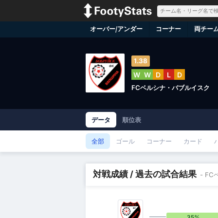
オーバー/アンダー
コーナー
両チー
1.38
W
W
D
L
D
FCベルシナ・バブルイスク
データ
順位表
全部
ゴール
コーナー
カード
対戦成績 / 過去の試合結果
- F
35%