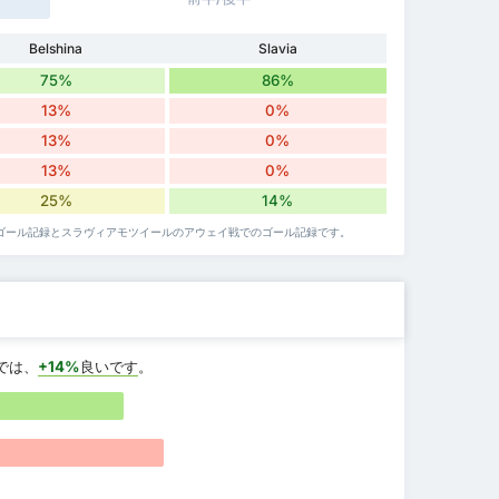
Belshina
Slavia
75%
86%
13%
0%
13%
0%
13%
0%
25%
14%
のゴール記録とスラヴィアモツイールのアウェイ戦でのゴール記録です。
では、
+14%
良いです
。