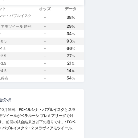
ット
オッズ
データ
ルシナ・バブルイスク
-
38
%
-
29
アモツイール 勝利
%
-
34
け
%
-
93
0.5
%
-
66
.5
%
-
27
2.5
%
-
21
3.5
%
-
14
4.5
%
-
54
ム得点
%
合分析
年10月16日、
FCベルシナ・バブルイスク
と
スラ
モツイール
が
ベラルーシ プレミアリーグ
で対
す。前回の試合結果は以下の通りです。:
FCベ
バブルイスク 2 - 2 スラヴィアモツイール.