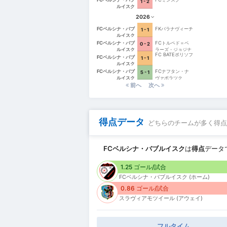
1 - 2
ルイスク
2026
FCベルシナ・バブ
FKバラナヴィーチ
1 - 1
ルイスク
FCベルシナ・バブ
FCトルペド＝ベ
0 - 2
ルイスク
ラーズ・ジョジナ
FC BATEボリソフ
FCベルシナ・バブ
1 - 1
ルイスク
FCベルシナ・バブ
FCナフタン・ナ
5 - 1
ルイスク
ヴァポラツク
前へ
次へ
得点データ
どちらのチームが多く得点
FCベルシナ・バブルイスク
は
得点
データ
1.25 ゴール/試合
FCベルシナ・バブルイスク (ホーム)
0.86 ゴール/試合
スラヴィアモツイール (アウェイ)
フルタイム