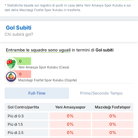
* Statistiche basate sul registro di punti in casa della Yeni Amasya Spor Kulubu e sui
dati della Mazidagi Fosfat Spor Kulubu in trasferta.
Gol Subiti
Chi subirà gol?
Entrambe le squadre sono uguali
in termini di
Gol subiti
0
Yeni Amasya Spor Kulubu (Casa)
0
Mazidagi Fosfat Spor Kulubu (Ospite)
Full-Time
Primo/Secondo Tempo
Gol Contro/partita
Yeni Amasyaspor
Mazıdağı Fosfatspor
0%
0%
Più di 0.5
0%
0%
Più di 1.5
0%
0%
Più di 2.5