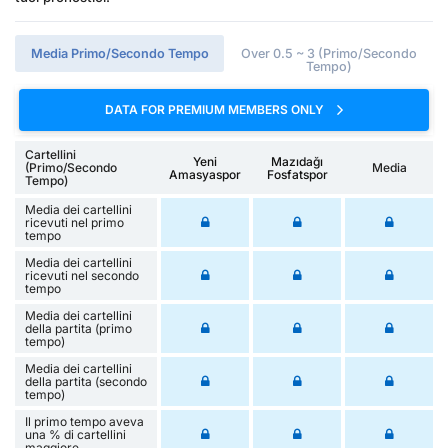
Media Primo/Secondo Tempo
Over 0.5 ~ 3 (Primo/Secondo
Tempo)
DATA FOR PREMIUM MEMBERS ONLY
Cartellini
Yeni
Mazıdağı
(Primo/Secondo
Media
Amasyaspor
Fosfatspor
Tempo)
Media dei cartellini
ricevuti nel primo
tempo
Media dei cartellini
ricevuti nel secondo
tempo
Media dei cartellini
della partita (primo
tempo)
Media dei cartellini
della partita (secondo
tempo)
Il primo tempo aveva
una % di cartellini
maggiore