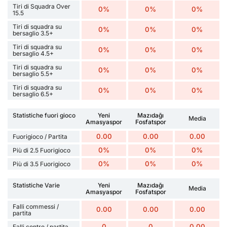
Tiri di Squadra Over
0%
0%
0%
15.5
Tiri di squadra su
0%
0%
0%
bersaglio 3.5+
Tiri di squadra su
0%
0%
0%
bersaglio 4.5+
Tiri di squadra su
0%
0%
0%
bersaglio 5.5+
Tiri di squadra su
0%
0%
0%
bersaglio 6.5+
Statistiche fuori gioco
Yeni
Mazıdağı
Media
Amasyaspor
Fosfatspor
0.00
0.00
0.00
Fuorigioco / Partita
0%
0%
0%
Più di 2.5 Fuorigioco
0%
0%
0%
Più di 3.5 Fuorigioco
Statistiche Varie
Yeni
Mazıdağı
Media
Amasyaspor
Fosfatspor
Falli commessi /
0.00
0.00
0.00
partita
0
0
0.00
Falli contro / partita