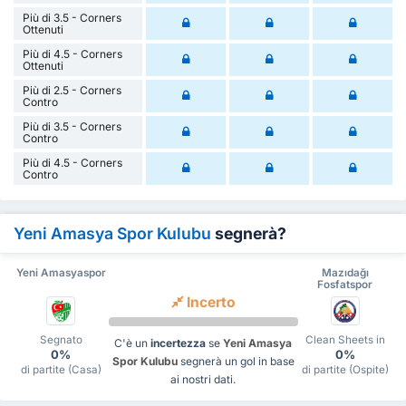
Più di 3.5 - Corners
Ottenuti
Più di 4.5 - Corners
Ottenuti
Più di 2.5 - Corners
Contro
Più di 3.5 - Corners
Contro
Più di 4.5 - Corners
Contro
Yeni Amasya Spor Kulubu
segnerà?
Yeni Amasyaspor
Mazıdağı
Fosfatspor
Incerto
Segnato
Clean Sheets in
C'è un
incertezza
se
Yeni Amasya
0%
0%
Spor Kulubu
segnerà un gol in base
di partite (Casa)
di partite (Ospite)
ai nostri dati.