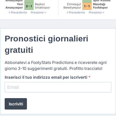
Amasyaspor
Spor Kulubu
Yeni
Beykoz
Etimesgut
Mazıdağı
3 - 1
1 - 1
Amasyaspor
İshaklıspor
Belediyespor
Fosfatspor
Precedente
Prossimo
Precedente
Prossimo
Pronostici giornalieri
gratuiti
Abbonatevi a FootyStats Predictions e riceverete ogni
giorno 3-10 suggerimenti gratuiti. Profitto tracciato!
Inserisci il tuo indirizzo email per iscriverti
*
Iscriviti