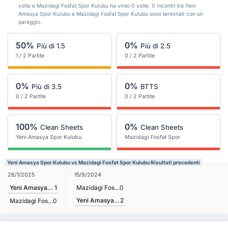
volte e Mazidagi Fosfat Spor Kulubu ha vinto 0 volte. 0 incontri tra Yeni
Amasya Spor Kulubu e Mazidagi Fosfat Spor Kulubu sono terminati con un
pareggio.
50%
0%
Più di 1.5
Più di 2.5
1 / 2 Partite
0 / 2 Partite
0%
0%
Più di 3.5
BTTS
0 / 2 Partite
0 / 2 Partite
100%
0%
Clean Sheets
Clean Sheets
Yeni Amasya Spor Kulubu
Mazidagi Fosfat Spor
Kulubu
Yeni Amasya Spor Kulubu vs Mazidagi Fosfat Spor Kulubu Risultati precedenti
26/1/2025
15/9/2024
Yeni Amasya Spor Kulubu
1
Mazidagi Fosfat Spor Kulubu
0
Yeni Amasya Spor Kulubu
2
Mazidagi Fosfat Spor Kulubu
0