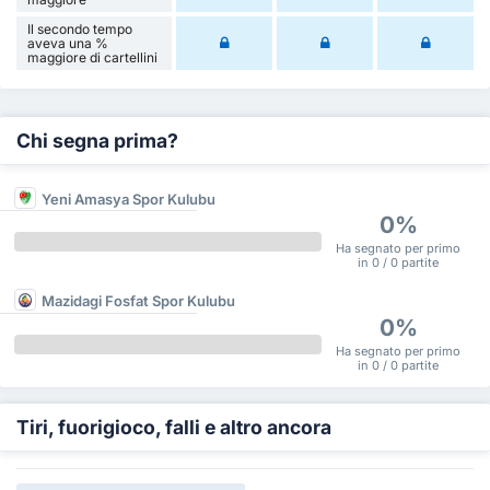
Il secondo tempo
aveva una %
maggiore di cartellini
Chi segna prima?
Yeni Amasya Spor Kulubu
0%
Ha segnato per primo
in 0 / 0 partite
Mazidagi Fosfat Spor Kulubu
0%
Ha segnato per primo
in 0 / 0 partite
Tiri, fuorigioco, falli e altro ancora