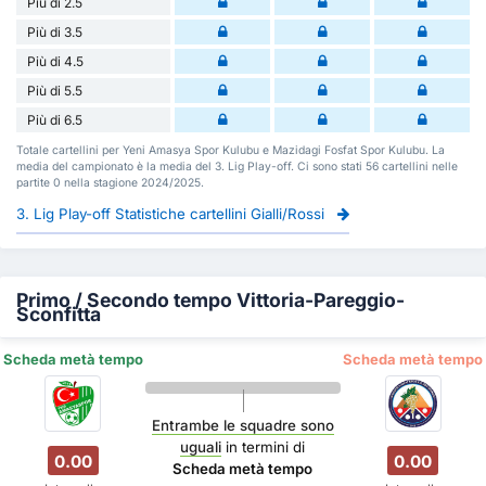
Più di 2.5
Più di 3.5
Più di 4.5
Più di 5.5
Più di 6.5
Totale cartellini per Yeni Amasya Spor Kulubu e Mazidagi Fosfat Spor Kulubu. La
media del campionato è la media del 3. Lig Play-off. Ci sono stati 56 cartellini nelle
partite 0 nella stagione 2024/2025.
3. Lig Play-off Statistiche cartellini Gialli/Rossi
Primo / Secondo tempo Vittoria-Pareggio-
Sconfitta
Scheda metà tempo
Scheda metà tempo
Entrambe le squadre sono
uguali
in termini di
0.00
0.00
Scheda metà tempo