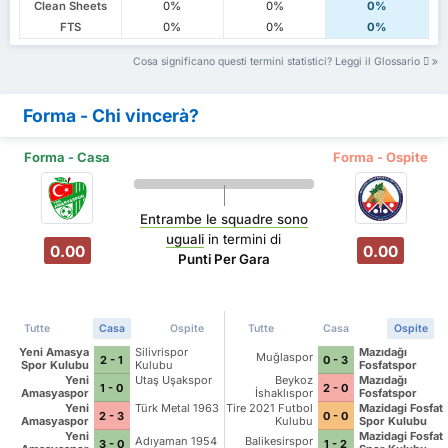
Clean Sheets
0%
0%
0%
FTS
0%
0%
0%
Cosa significano questi termini statistici? Leggi il Glossario
Forma - Chi vincerà?
Forma - Casa
Forma - Ospite
Entrambe le squadre sono
uguali
in termini di
0.00
0.00
Punti Per Gara
Tutte
Casa
Ospite
Tutte
Casa
Ospite
Yeni Amasya
Silivrispor
Mazıdağı
Muğlaspor
2 - 1
0 - 3
Spor Kulubu
Kulubu
Fosfatspor
Yeni
Utaş Uşakspor
Beykoz
Mazıdağı
1 - 0
2 - 0
Amasyaspor
İshaklıspor
Fosfatspor
Yeni
Türk Metal 1963
Tire 2021 Futbol
Mazidagi Fosfat
2 - 3
0 - 0
Amasyaspor
Kulubu
Spor Kulubu
Yeni
Mazidagi Fosfat
Adıyaman 1954
Balikesirspor
3 - 0
1 - 2