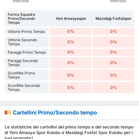
Intervallo
Intervallo
Forma Squadra
Primo/Secondo
Yeni Amasyaspor
Mazıdağı Fosfatspor
Tempo
0%
0%
Vittorie Primo Tempo
Vittorie Secondo
0%
0%
Tempo
0%
0%
Pareggi Primo Tempo
Pareggi Secondo
0%
0%
Tempo
Sconfitte Primo
0%
0%
Tempo
Sconfitte Secondo
0%
0%
Tempo
Cartellini Primo/Secondo tempo
Le statistiche dei cartellini del primo tempo e del secondo tempo
di Yeni Amasya Spor Kulubu e Mazidagi Fosfat Spor Kulubu per i
tuoi pronostici.