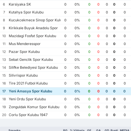
Karsiyaka SK
6
0
0%
0
0
0
0
0
Kutahya Spor Kulubu
7
0
0%
0
0
0
0
0
Kucukcekmece Sinop Spor Kulubu
8
0
0%
0
0
0
0
0
Kirikkale Buyuk Anadolu Spor
9
0
0%
0
0
0
0
0
Mazidagi Fosfat Spor Kulubu
10
0
0%
0
0
0
0
0
Mus Menderesspor
11
0
0%
0
0
0
0
0
Pazar Spor Kulubu
12
0
0%
0
0
0
0
0
Sebat Genclik Spor Kulubu
13
0
0%
0
0
0
0
0
Silifke Belediyesi Spor Kulubu
14
0
0%
0
0
0
0
0
Silivrispor Kulubu
15
0
0%
0
0
0
0
0
Tire 2021 Futbol Kulubu
16
0
0%
0
0
0
0
0
Yeni Amasya Spor Kulubu
17
0
0%
0
0
0
0
0
Yeni Ordu Spor Kulubu
18
0
0%
0
0
0
0
0
Zonguldak Komur Spor Kulubu
19
0
0%
0
0
0
0
0
Corlu Spor Kulubu 1947
20
0
0%
0
0
0
0
0
Squadra
PG
% Vittoria
GF
GA
GD
Punti
MEDIA