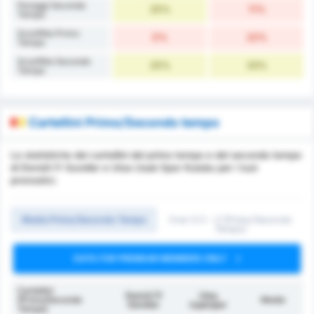
Pareggi Secondo
25%
11%
Tempo
Sconfitte Primo
0%
22%
Tempo
Sconfitte Secondo
25%
33%
Tempo
Cartellini Primo/Secondo tempo
Le statistiche dei cartellini del primo tempo e del secondo tempo
di Denizli IY Gureller e Utas Usak Spor Kulubu per i tuoi
pronostici.
Media Primo/Secondo Tempo
Over 0.5 ~ 3 (Primo/Secondo
Tempo)
DATA FOR PREMIUM MEMBERS ONLY
Cartellini
Denizli İY
Utaş
(Primo/Secondo
Media
Güreller
Uşakspor
Tempo)