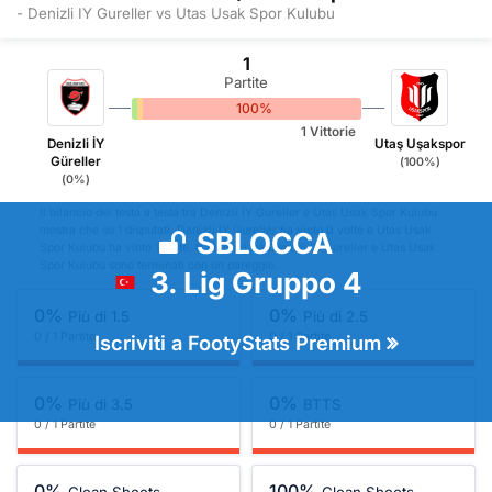
- Denizli IY Gureller vs Utas Usak Spor Kulubu
1
Partite
0%
0%
100%
1 Vittorie
Denizli İY
Utaş Uşakspor
Güreller
(100%)
(0%)
Il bilancio dei testa a testa tra Denizli IY Gureller e Utas Usak Spor Kulubu
mostra che su 1 disputati, Denizli IY Gureller ha vinto 0 volte e Utas Usak
SBLOCCA
Spor Kulubu ha vinto 1 volte. 0 incontri tra Denizli IY Gureller e Utas Usak
Spor Kulubu sono terminati con un pareggio.
3. Lig Gruppo 4
0%
0%
Più di 1.5
Più di 2.5
0 / 1 Partite
0 / 1 Partite
Iscriviti a FootyStats Premium
0%
0%
Più di 3.5
BTTS
0 / 1 Partite
0 / 1 Partite
0%
100%
Clean Sheets
Clean Sheets