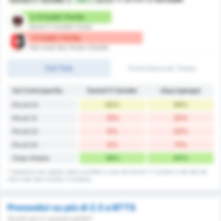
0.75 Subiti / Partita
Denizli IY Gureller (Casa)
1.11 Subiti / Partita
Utas Usak Spor Kulubu (Ospite)
Full-Time
Primo/Secondo Tempo
Gol Contro/partita
Denizli İY Güreller
Utaş Uşakspor
63%
56%
Più di 0.5
13%
22%
Più di 1.5
0%
22%
Più di 2.5
0%
11%
Più di 3.5
38%
44%
Clean Sheets
* Statistiche del registro delle sconfitte in casa del Denizli IY Gureller e dei dati del
Utas Usak Spor Kulubu in trasferta.
Pronostici su più di 2.5 e BTTS
Quanti gol in questa partita?