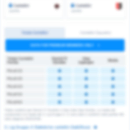
Cartellini
Cartellini
/partita
/partita
Totale Cartellini
Cartellini Squadra
DATA FOR PREMIUM MEMBERS ONLY
Totale Cartellini
Denizli İY
Utaş
Media
Partita
Güreller
Uşakspor
Più di 2.5
Più di 3.5
Più di 4.5
Più di 5.5
Più di 6.5
Totale cartellini per Denizli IY Gureller e Utas Usak Spor Kulubu. La media del
campionato è la media del 3. Lig Gruppo 4. Ci sono stati 0 cartellini nelle partite 148
nella stagione 2025/2026.
3. Lig Gruppo 4 Statistiche cartellini Gialli/Rossi