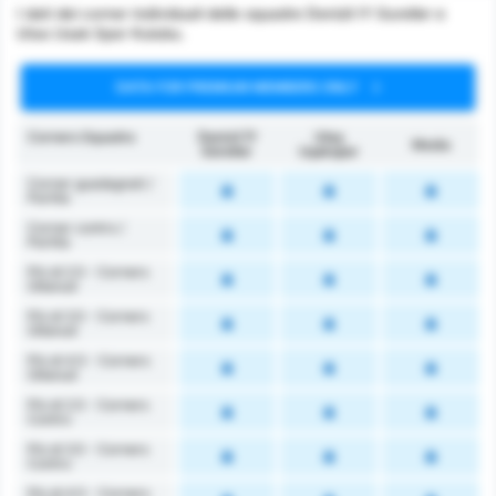
I dati dei corner individuali delle squadre Denizli IY Gureller e
Utas Usak Spor Kulubu.
DATA FOR PREMIUM MEMBERS ONLY
Corners Squadra
Denizli İY
Utaş
Media
Güreller
Uşakspor
Corner guadagnati /
Partita
Corner contro /
Partita
Più di 2.5 - Corners
Ottenuti
Più di 3.5 - Corners
Ottenuti
Più di 4.5 - Corners
Ottenuti
Più di 2.5 - Corners
Contro
Più di 3.5 - Corners
Contro
Più di 4.5 - Corners