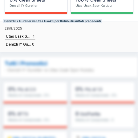
Denizli IY Gureller
Utas Usak Spor Kulubu
Denizli IY Gureller vs Utas Usak Spor Kulubu Risultati precedenti
28/9/2025
Utas Usak Spor Kulubu
1
Denizli IY Gureller
0
Tutti i Pronostici
- Denizli IY Gureller vs Utas Usak Spor Kulubu
0%
0%
Più di 2.5
Più di 1.5
Media di Campionato : 0%
Media di Campionato : 0%
0%
0
BTTS
Gol/Partita
Media di Campionato : 0%
Media di Campionato : 0