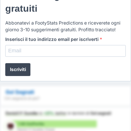
gratuiti
Abbonatevi a FootyStats Predictions e riceverete ogni
giorno 3-10 suggerimenti gratuiti. Profitto tracciato!
Inserisci il tuo indirizzo email per iscriverti
*
Iscriviti
Gol Segnati
Chi segnerà di più?
Denizli IY Gureller
è
+21%
better
in termini di
Gol segnati
1.88 Gol/Partita
Denizli IY Gureller (Casa)