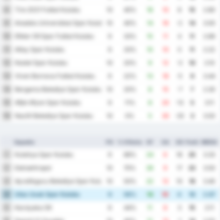
Tire 2021 Futbol Kulubu
8
10
40%
18
10
8
15
2.80
Anadolu Universitesi Spor Kulubu
9
10
40%
14
16
-2
14
3.00
Efeler 09 Spor Futbol Kulubu
10
9
33%
15
11
4
11
2.89
Altay Spor Kulubu
11
9
33%
10
10
0
11
2.22
Kestel Spor Kulubu
12
10
20%
9
12
-3
10
2.10
Viven Bornova Futbol Kulubu
13
9
22%
13
18
-5
9
3.44
Bergama Belediye Spor Kulubu
14
10
20%
8
15
-7
7
2.30
Afjet Afyon Spor Kulubu
15
9
11%
8
20
-12
5
3.11
Nazilli Belediye Spor Kulubu
16
10
0%
5
30
-25
3
3.50
Squadra
PG
% Vittoria
GF
GA
GD
Punti
MEDIA
Kutahya Spor Kulubu
1
9
89%
24
6
18
25
3.33
Eskisehirspor
2
10
70%
26
9
17
22
3.50
Ayvalikgucu Belediye Spor Kulubu
3
10
50%
22
12
10
18
3.40
Utas Usak Spor Kulubu
4
9
56%
14
10
4
16
2.67
Karsiyaka SK
5
9
44%
11
8
3
15
2.11