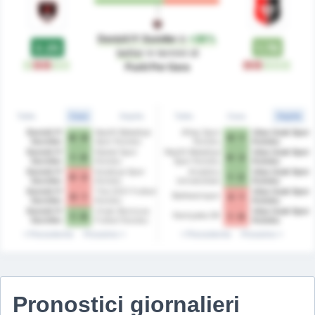
Denizli IY Gureller
è
+26%
2.25
1.78
better
in termini di
W
L
L
W
W
L
L
W
W
W
Punti Per Gara
Tutte
Casa
Ospite
Tutte
Casa
Ospite
Denizli IY
Nazilli Belediye
Altay Spor
Utas Usak Spor
6 - 0
0 - 1
Gureller
Spor Kulubu
Kulubu
Kulubu
Denizli IY
Kestel Spor
Nazilli Belediye
Utas Usak Spor
1 - 0
0 - 2
Gureller
Kulubu
Spor Kulubu
Kulubu
Denizli IY
Kutahya Spor
Anadolu
Utas Usak Spor
0 - 2
1 - 2
Gureller
Kulubu
Universitesi
Kulubu
Spor Kulubu
Denizli IY
Tire 2021 Futbol
Utas Usak Spor
Balikesirspor
0 - 1
3 - 1
Gureller
Kulubu
Kulubu
Denizli IY
Viven Bornova
Utas Usak Spor
Karsiyaka SK
1 - 0
1 - 0
Gureller
Futbol Kulubu
Kulubu
Precedente
Prossimo
Precedente
Prossimo
Pronostici giornalieri