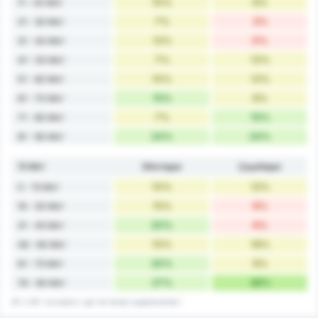
10%
6%
11 - 20 Min'
7%
3%
21 - 30 Min'
12%
0%
31 - 40 Min'
7%
12%
41 - 50 Min'
10%
12%
51 - 60 Min'
15%
6%
61 - 70 Min'
7%
15%
71 - 80 Min'
24%
24%
81 - 90 Min'
15 Min'
Silivrispor
Çayelispor
10%
12%
0 - 15 Min'
15%
6%
16 - 30 Min'
20%
6%
31 - 45 Min'
10%
18%
46 - 60 Min'
20%
9%
61 - 75 Min'
27%
36%
76 - 90 Min'
45' e 90' includono i gol nei tempi supplementari.