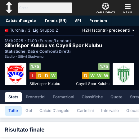
CAMPIONATI
MENU
Calcio d'angolo
Tennis (EN)
API
Premium
/
3. Lig Gruppo 2
H2H (scontri) precedenti
Turchia
Pronostico
18/1/2025 - 11:00 (Europe/London)
Silivrispor Kulubu vs Cayeli Spor Kulubu
Statistiche, Dati e Confronti Diretti
Stadio -
Silivri Stadyumu
1.75
1.75
L
D
D
W
D
W
W
W
Silivrispor Kulubu
Cayeli Spor Kulubu
Stats
Pronostici
Formazioni
Classifiche
Quote
Stre
Tutte
Gol
Calcio D'angolo
Cartellini
Intervallo
Giocat
Risultato finale