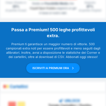
Clean Sheets in
Segnato
Esiste un
Possibilità Media
che
25%
87%
Cayeli Spor Kulubu
segnerà un gol
di partite (Casa)
di partite (Ospite)
in base al nostro dati.
Passa a Premium! 500 leghe profittevoli
extra.
Premium ti garantisce un maggior numero di vittorie. 500
campionati extra noti per essere profittevoli e meno seguiti dagli
allibratori. Inoltre, avrai a disposizione le statistiche dei Corner e
dei cartellini, oltre al download di CSV. Abbonati oggi stesso!
ISCRIVITI A PREMIUM ORA
Cartellini
UNLOCK
Totale Cartellini / Partita