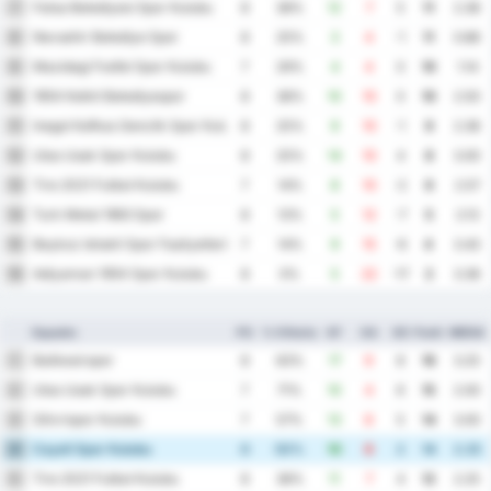
Fatsa Belediyesi Spor Kulubu
7
8
38%
12
7
5
11
2.38
Nevsehir Belediye Spor
8
8
25%
3
4
-1
11
0.88
Mazidagi Fosfat Spor Kulubu
9
7
29%
4
4
0
10
1.14
1954 Kelkit Belediyespor
10
8
38%
10
10
0
10
2.50
Inegol Kafkas Genclik Spor Kulubu
11
8
25%
9
10
-1
9
2.38
Utas Usak Spor Kulubu
12
8
25%
14
10
4
8
3.00
Tire 2021 Futbol Kulubu
13
7
14%
8
10
-2
6
2.57
Turk Metal 1963 Spor
14
8
13%
5
12
-7
5
2.13
Beykoz Ishakli Spor Faaliyetleri
15
7
14%
9
15
-6
4
3.43
Adiyaman 1954 Spor Kulubu
16
8
0%
5
22
-17
2
3.38
Squadra
PG
% Vittoria
GF
GA
GD
Punti
MEDIA
Balikesirspor
1
8
63%
17
9
8
16
3.25
Utas Usak Spor Kulubu
2
7
71%
10
4
6
15
2.00
Silivrispor Kulubu
3
7
57%
13
8
5
14
3.00
Cayeli Spor Kulubu
4
8
50%
10
8
2
14
2.25
Tire 2021 Futbol Kulubu
5
8
38%
11
7
4
12
2.25