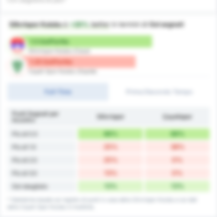
Silivrispor Kulubu
è
+20%
better
in termini di
Gol segnati
1.5 Gol/Partita
Silivrispor Kulubu (Casa)
1.25 Gol/Partita
Cayeli Spor Kulubu (Ospite)
Full-Time
Primo/Secondo Tempo
Punti Segnati per
Silivrispor
Çayelispor
Incontro
88%
88%
Più di 0.5
25%
38%
Più di 1.5
25%
0%
Più di 2.5
13%
0%
Più di 3.5
13%
13%
Gol sbagliato
* Statistiche basate sul registro di punti in casa della Silivrispor Kulubu e sui dati
della Cayeli Spor Kulubu in trasferta.