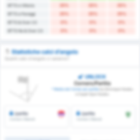
25%
25%
25%
BTTS e Vittoria
25%
25%
25%
BTTS e Pareggi
0%
0%
0%
BTTS & Over 2.5
0%
0%
0%
BTTS No & Over 2.5
Statistiche calci d’angolo
Quanti calci d'angolo ci saranno?
UNLOCK
Corners/Partita
* Media dei Corner per partita
tra Silivrispor Kulubu
e Cayeli Spor Kulubu
/partita
/partita
Corners Ottenuti
Corners Ottenuti