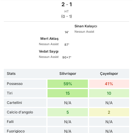
2
-
1
HT
(0 - 1)
Sinan Kalaycı
Nessun Assist
14'
Mert Aktaş
Nessun Assist
87'
Vedat Saygı
Nessun Assist
90+7'
Stats
Silivrispor
Çayelispor
Possesso
59%
41%
Tiri
15
10
Cartellini
N/A
N/A
Calcio d'angolo
5
2
Falli
N/A
N/A
Fuorigioco
N/A
N/A