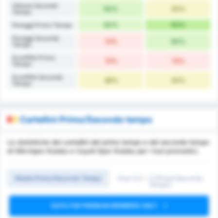
Vittorie Secondo
50%
25%
Tempo
50%
63%
Pareggi Primo Tempo
Pareggi Secondo
13%
50%
Tempo
Sconfitte Primo
13%
13%
Tempo
Sconfitte Secondo
38%
25%
Tempo
Cartellini Primo/Secondo tempo
Le statistiche dei cartellini del primo tempo e del secondo tempo
di Silivrispor Kulubu e Cayeli Spor Kulubu per i tuoi pronostici.
Media Primo/Secondo Tempo
Over 0.5 ~ 3 (Primo/Secondo
Tempo)
DATA FOR PREMIUM MEMBERS ONLY