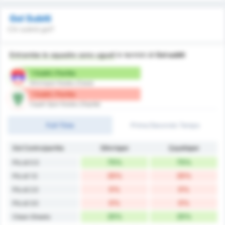
Gol Subiti
Chi subirà gol?
Entrambe le squadre sono uguali
in termini di
Gol subiti
1 Subiti / Partita
Silivrispor Kulubu (Casa)
1 Subiti / Partita
Cayeli Spor Kulubu (Ospite)
Full-Time
Primo/Secondo Tempo
Gol Contro/partita
Silivrispor
Çayelispor
75%
75%
Più di 0.5
25%
25%
Più di 1.5
0%
0%
Più di 2.5
0%
0%
Più di 3.5
25%
25%
Clean Sheets