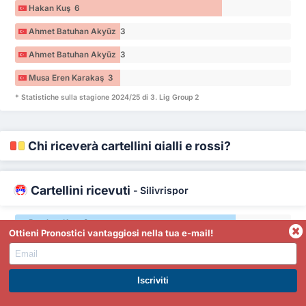
Hakan Kuş 6
Ahmet Batuhan Akyüz 3
Ahmet Batuhan Akyüz 3
Musa Eren Karakaş 3
* Statistiche sulla stagione 2024/25 di 3. Lig Group 2
Chi riceverà cartellini gialli e rossi?
Cartellini ricevuti
-
Silivrispor
Batuhan Kurt 8
Ottieni Pronostici vantaggiosi nella tua e-mail!
Batuhan Kurt 8
Batuhan Kurt 8
ISCRIVITI A PREMIUM. GUADAGNA SUBITO.
Ramazan Kallıoğlu 6