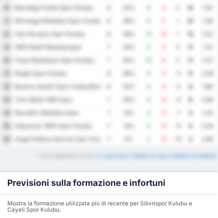
Mazidagi Fosfat Spor Kulubu
6
8
25%
6
4
2
12
1.25
Etimesgut Belediye Spor Kulubu
7
8
38%
6
5
1
12
1.38
Yeni Amasya Spor Kulubu
8
8
38%
13
12
1
12
3.13
1954 Kelkit Belediyespor
9
7
29%
5
3
2
11
1.14
Fatsa Belediyesi Spor Kulubu
10
7
43%
10
8
2
11
2.57
Mugla Spor Kulubu
11
8
38%
8
11
-3
11
2.38
Beykoz Ishakli Spor Faaliyetleri
12
8
25%
6
9
-3
8
1.88
Turk Metal 1963 Spor
13
7
29%
8
12
-4
8
2.86
Nevsehir Belediye Spor
14
7
14%
4
11
-7
5
2.14
Adiyaman 1954 Spor Kulubu
15
7
14%
6
17
-11
4
3.29
Inegol Kafkas Genclik Spor Kulubu
16
7
0%
5
15
-10
2
2.86
* Sono disponibili anche
3. Lig Group 2 Tabelle di casa e tabelle di trasferta
.
Previsioni sulla formazione e infortuni
Mostra la formazione utilizzata più di recente per Silivrispor Kulubu e
Cayeli Spor Kulubu.