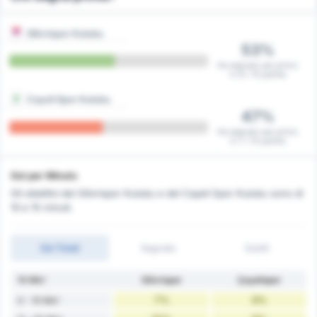
Silivrispor Kulubu
53%
Ha segnato per primo
in 8 / 15 partite
Cayeli Spor Kulubu
47%
Ha segnato per primo
in 7 / 15 partite
Gol per Minuto
Gli obiettivi del Silivrispor Kulubu e del Cayeli Spor Kulubu sono di
10 e 15 minuti.
Gol Totali
Segnato
Subiti
10 Min'
Silivrispor
Çayelispor
7%
9%
0 - 10 Min'