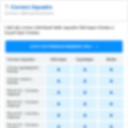
Corners Squadra
Corners Ottenuti/Avversario
I dati dei corner individuali delle squadre Silivrispor Kulubu e
Cayeli Spor Kulubu.
DATA FOR PREMIUM MEMBERS ONLY
Corners Squadra
Silivrispor
Çayelispor
Media
Corner guadagnati /
Partita
Corner contro /
Partita
Più di 2.5 - Corners
Ottenuti
Più di 3.5 - Corners
Ottenuti
Più di 4.5 - Corners
Ottenuti
Più di 2.5 - Corners