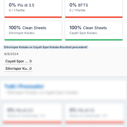
0%
0%
Più di 3.5
BTTS
0 / 1 Partite
0 / 1 Partite
100%
100%
Clean Sheets
Clean Sheets
Silivrispor Kulubu
Cayeli Spor Kulubu
Silivrispor Kulubu vs Cayeli Spor Kulubu Risultati precedenti
8/9/2024
Cayeli Spor Kulubu
0
Silivrispor Kulubu
0
Tutti i Pronostici
- Silivrispor Kulubu vs Cayeli Spor Kulubu
0%
0%
Più di 2.5
Più di 1.5
Media di Campionato : 0%
Media di Campionato : 0%