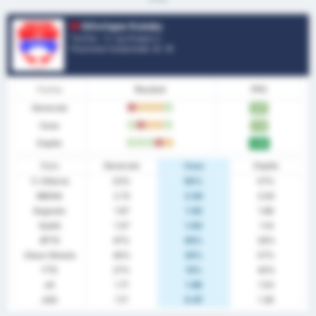
Silivrispor Kulubu
Turchia - 3. Lig Gruppo 2
Posizione Campionato.
0
/ 16
Forma
Risultati
PPG
Generale
L
D
D
D
W
1.87
Casa
W
L
D
D
W
1.75
Ospite
W
W
W
L
D
2.00
Stats
Generale
Casa
Ospite
% Vittoria
53%
50%
57%
MEDIA
2.73
2.50
3.00
Segnato
1.67
1.50
1.86
Subiti
1.07
1.00
1.14
BTTS
47%
63%
29%
Clean Sheets
40%
25%
57%
FTS
27%
13%
43%
xG
1.71
1.88
1.53
xGA
1.17
0.97
1.36