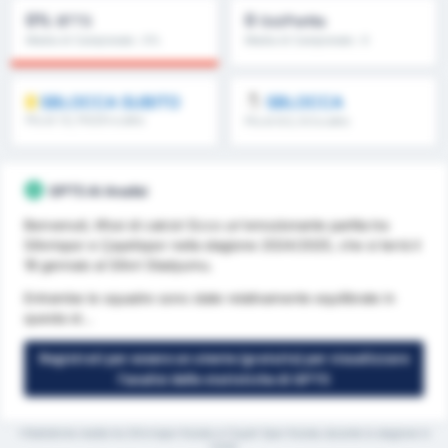
0%
0
BTTS
Gol/Partita
Media di Campionato : 0%
Media di Campionato : 0
SBLOCCA SUBITO
SBLOCCA
Più di 1.5, FH/2H e altro
Più di 8.5, 9.5 e altro
ancora
ancora
GPT5 AI Analisi
Benvenuti, tifosi di calcio! Ecco un'emozionante partita tra
Silivrispor e Çayelispor nella stagione 2024/2025, che si terrà il
18 gennaio al Silivri Stadyumu.
Entrambe le squadre sono state relativamente equilibrate in
questa st...
Registrati per essere un utente (gratuito) per visualizzare
l'analisi delle statistiche di GPT5
*Statistiche medie tra Silivrispor Kulubu e Cayeli Spor Kulubu durante la stagione in
corso