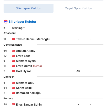
Silivrispor Kulubu
Cayeli Spor Kulubu
Silivrispor Kulubu
#
Starting 11
Attaccanti
Tahsin Hacımustafaoğlu
11
-
-
Centrocampisti
Atakan Aksoy
66
-
-
Emre Eser
10
-
-
Mehmet Aydın
6
-
-
Emre Demir
17
-
-
(Ferito)
Halil Uysal
7
AD
-
Difensori
Mehmet Uslu
5
-
-
Kerim Bölük
54
-
-
Ramazan Kallıoğlu
4
-
-
Portiere
Enes Sancar Şahin
28
-
-