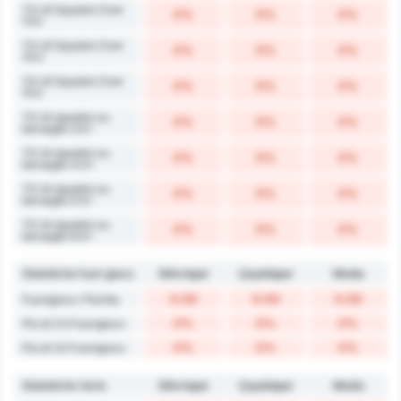
Tiri di Squadra Over
0%
0%
0%
13.5
Tiri di Squadra Over
0%
0%
0%
14.5
Tiri di Squadra Over
0%
0%
0%
15.5
Tiri di squadra su
0%
0%
0%
bersaglio 3.5+
Tiri di squadra su
0%
0%
0%
bersaglio 4.5+
Tiri di squadra su
0%
0%
0%
bersaglio 5.5+
Tiri di squadra su
0%
0%
0%
bersaglio 6.5+
Statistiche fuori gioco
Silivrispor
Çayelispor
Media
0.00
0.00
0.00
Fuorigioco / Partita
0%
0%
0%
Più di 2.5 Fuorigioco
0%
0%
0%
Più di 3.5 Fuorigioco
Statistiche Varie
Silivrispor
Çayelispor
Media