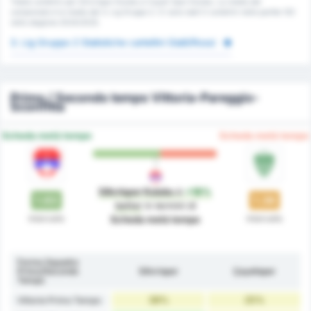
Totale cartellini per Silivrispor Kulubu e Cayeli Spor Kulubu. La media del
campionato è la media del 3. Lig Gruppo 2. Ci sono stati 0 cartellini nelle partite 120
nella stagione 2024/2025.
3. Lig Gruppo 2 Statistiche cartellini Gialli/Rossi
Primo / Secondo tempo Vittoria-Pareggio-
Sconfitta
Scheda metà tempo
Scheda metà tempo
Silivrispor Kulubu
è
+18%
1.63
1.38
better
in termini di
Intervallo
Intervallo
Scheda metà tempo
Forma Squadra
Primo/Secondo
Silivrispor
Çayelispor
Tempo
38%
25%
Vittorie Primo Tempo