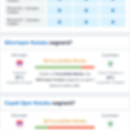
Contro
Più di 3.5 - Corners
Contro
Più di 4.5 - Corners
Contro
Silivrispor Kulubu
segnerà?
Silivrispor
Çayelispor
Possibilità Media
Segnato
Clean Sheets in
Esiste un
Possibilità Media
che
87%
25%
Silivrispor Kulubu
segnerà un gol in
di partite (Casa)
di partite (Ospite)
base al nostro dati.
Cayeli Spor Kulubu
segnerà?
Silivrispor
Çayelispor
Possibilità Media