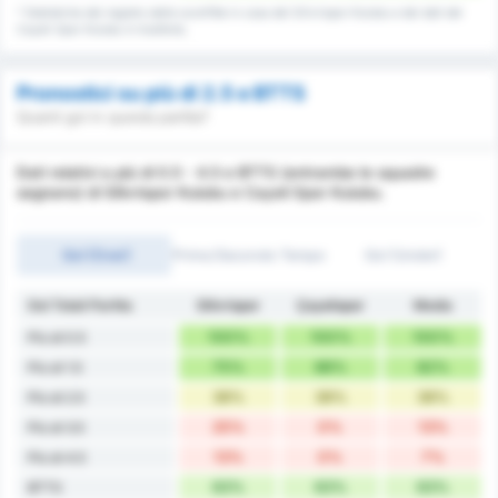
* Statistiche del registro delle sconfitte in casa del Silivrispor Kulubu e dei dati del
Cayeli Spor Kulubu in trasferta.
Pronostici su più di 2.5 e BTTS
Quanti gol in questa partita?
Dati relativi a più di 0.5 - 4.5 e BTTS (entrambe le squadre
segnano) di Silivrispor Kulubu e Cayeli Spor Kulubu.
Gol (Over)
Primo/Secondo Tempo
Gol (Under)
Gol Totali Partita
Silivrispor
Çayelispor
Media
100%
100%
100%
Più di 0.5
75%
88%
82%
Più di 1.5
38%
38%
38%
Più di 2.5
25%
0%
13%
Più di 3.5
13%
0%
7%
Più di 4.5
63%
63%
63%
BTTS