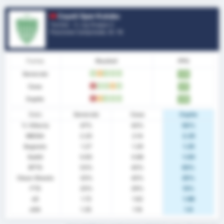
Cayeli Spor Kulubu
Turchia - 3. Lig Gruppo 2
Posizione Campionato.
0
/ 16
Forma
Risultati
PPG
Generale
W
D
W
W
W
1.73
Casa
L
W
W
D
W
1.71
Ospite
L
D
W
W
W
1.75
Stats
Generale
Casa
Ospite
% Vittoria
47%
43%
50%
MEDIA
2.20
2.14
2.25
Segnato
1.27
1.29
1.25
Subiti
0.93
0.86
1.00
BTTS
53%
43%
63%
Clean Sheets
33%
43%
25%
FTS
20%
29%
13%
xG
1.72
1.62
1.86
xGA
1.35
1.16
1.6