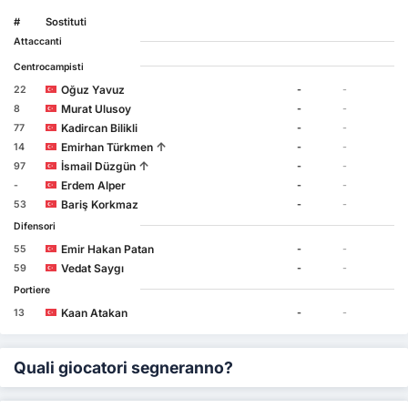
#
Sostituti
Attaccanti
Centrocampisti
Oğuz Yavuz
22
-
-
Murat Ulusoy
8
-
-
Kadircan Bilikli
77
-
-
↑
Emirhan Türkmen
14
-
-
↑
İsmail Düzgün
97
-
-
Erdem Alper
-
-
-
Bariş Korkmaz
53
-
-
Difensori
Emir Hakan Patan
55
-
-
Vedat Saygı
59
-
-
Portiere
Kaan Atakan
13
-
-
Quali giocatori segneranno?