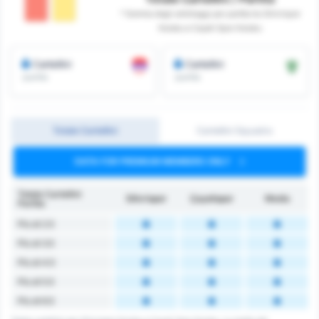
* Somma degli arbitraggi per partita tra Silivrispor
Kulubu e Cayeli Spor Kulubu
Cartellini
Cartellini
/partita
/partita
Totale Cartellini
Cartellini Squadra
DATA FOR PREMIUM MEMBERS ONLY
Totale Cartellini
Silivrispor
Çayelispor
Media
Partita
Più di 2.5
Più di 3.5
Più di 4.5
Più di 5.5
Più di 6.5