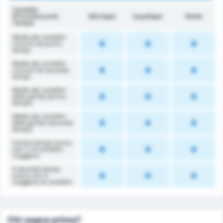
Cartellini
(Primo/Secondo
Silivrispor
Çayelispor
Media
Tempo)
Media dei cartellini
ricevuti nel primo
tempo
Media dei cartellini
ricevuti nel secondo
tempo
Media dei cartellini
della partita (primo
tempo)
Media dei cartellini
della partita (secondo
tempo)
Il primo tempo aveva
una % di cartellini
maggiore
Il secondo tempo
aveva una %
maggiore di cartellini
Chi segna prima?