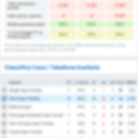
Falli commessi /
0.00
0.00
0.00
partita
0
0
0.00
Falli contro / partita
53%
53%
53%
Media possesso palla
% di sorteggio FT (a
25%
25%
25%
tempo pieno)
Alcuni dati sono arrotondati per eccesso o per difetto alla percentuale più vicina,
perciò possono essere pari al 101% se sommati.
Classifica Casa / Tabellone trasferte
Squadra
PG
% Vittoria
GF
GA
GD
Punti
MEDIA
Mugla Spor Kulubu
1
7
57%
8
1
7
15
1.29
Silivrispor Kulubu
2
8
50%
12
8
4
14
2.50
Balikesirspor
3
7
57%
11
5
6
13
2.29
Etimesgut Belediye Spor Kulubu
4
7
57%
14
8
6
13
3.14
Yeni Amasya Spor Kulubu
5
7
43%
10
6
4
12
2.29
Cayeli Spor Kulubu
6
7
43%
9
6
3
12
2.14