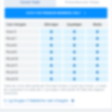
Corner Totali
Primo/Secondo Tempo
DATA FOR PREMIUM MEMBERS ONLY
Calci d’angolo
Silivrispor
Çayelispor
Media
Over 6
Più di 7
Più di 8
Più di 9
Più di 10
Più di 11
Più di 12
Più di 13
Totale dei corner della partita per Silivrispor Kulubu e Cayeli Spor Kulubu. La media
del campionato è la media del 3. Lig Gruppo 2 nelle partite 120 fatte nella stagione
2024/2025.
3. Lig Gruppo 2 Statistiche calci d'angolo