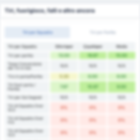
Tiri, fuorigioco, falli e altro ancora
Tiri per Squadra
Tiri per Partita
Tiri per Squadra
Silivrispor
Çayelispor
Media
13.00
16.67
15.00
Tiri per partita
Tasso Conversione
N/A
N/A
N/A
dei Tiri in Gol
5.33
6.00
6.00
Tiro in porta/Partita
Tiri fuori porta /
7.67
10.67
9.00
Partita
N/A
N/A
N/A
Tiri per Gol Segnati
Tiri di Squadra Over
0%
0%
0%
10.5
Tiri di Squadra Over
0%
0%
0%
11.5
Tiri di Squadra Over
0%
0%
0%
12.5