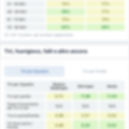
14%
17%
31 - 45 Min'
28%
17%
46 - 60 Min'
12%
13%
61 - 75 Min'
20%
28%
76 - 90 Min'
45' e 90' includono i gol nei tempi supplementari.
Tiri, fuorigioco, falli e altro ancora
Tiri per Squadra
Tiri per Partita
Tiri per Squadra
Beykoz
Silivrispor
Media
İshaklıspor
9.75
11.86
11.00
Tiri per partita
Tasso Conversione
N/A
N/A
N/A
dei Tiri in Gol
4.88
5.57
5.00
Tiro in porta/Partita
Tiri fuori porta /
4.88
6.29
6.00
Partita