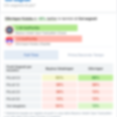
Chi segnerà di più?
Silivrispor Kulubu
è
+9%
better
in termini di
Gol segnati
1.38 Gol/Partita
Beykoz Ishakli Spor Faaliyetleri (Casa)
1.5 Gol/Partita
Silivrispor Kulubu (Ospite)
Full-Time
Primo/Secondo Tempo
Punti Segnati per
Beykoz İshaklıspor
Silivrispor
Incontro
50%
88%
Più di 0.5
38%
38%
Più di 1.5
38%
13%
Più di 2.5
13%
13%
Più di 3.5
50%
13%
Gol sbagliato
* Statistiche basate sul registro di punti in casa della Beykoz Ishakli Spor Faaliyetleri