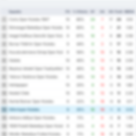
Squadra
PG
% Vittoria
GF
GA
GD
Punti
MEDIA
Corlu Spor Kulubu 1947
1
10
80%
24
7
17
24
3.10
Etimesgut Belediye Spor Kulubu
2
10
60%
11
4
7
21
1.50
Inegol Kafkas Genclik Spor Kulubu
3
9
67%
16
7
9
20
2.56
Bursa Yildirim Spor Kulubu
4
9
44%
8
3
5
17
1.22
Kucukcekmece Sinop Spor Kulubu
5
9
56%
13
10
3
15
2.56
Galata
6
10
40%
12
13
-1
15
2.50
Beykoz Ishakli Spor Faaliyetleri
7
10
40%
13
15
-2
15
2.80
Yalova Yesilova Spor Kulubu
8
9
44%
14
12
2
14
2.89
Inkilapspor
9
10
20%
8
10
-2
11
1.80
Kestel Cilek
10
10
30%
9
13
-4
11
2.20
Kartal Bulvar Spor Kulubu
11
9
22%
12
16
-4
9
3.11
Silivrispor Kulubu
12
8
25%
12
13
-1
8
3.13
Ankara Adliye Spor Kulubu
13
9
11%
7
9
-2
8
1.78
1926 Polatli Belediye Spor Kulubu
14
9
22%
4
10
-6
7
1.56
Nilufer Belediye Futbol Kulubu
15
9
11%
9
18
-9
4
3.00