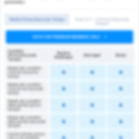
pronostici.
Media Primo/Secondo Tempo
Over 0.5 ~ 3 (Primo/Secondo
Tempo)
DATA FOR PREMIUM MEMBERS ONLY
Cartellini
Beykoz
(Primo/Secondo
Silivrispor
Media
İshaklıspor
Tempo)
Media dei cartellini
ricevuti nel primo
tempo
Media dei cartellini
ricevuti nel secondo
tempo
Media dei cartellini
della partita (primo
tempo)
Media dei cartellini
della partita (secondo
tempo)
Il primo tempo aveva
una % di cartellini