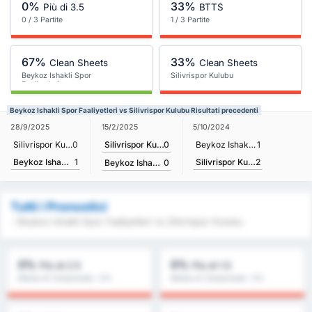
0%
33%
Più di 3.5
BTTS
0 / 3 Partite
1 / 3 Partite
67%
33%
Clean Sheets
Clean Sheets
Beykoz Ishakli Spor
Silivrispor Kulubu
Faaliyetleri
Beykoz Ishakli Spor Faaliyetleri vs Silivrispor Kulubu Risultati precedenti
15/2/2025
28/9/2025
5/10/2024
Silivrispor Kulubu
0
Silivrispor Kulubu
0
Beykoz Ishakli Spor Faaliyetleri
1
Beykoz Ishakli Spor Faaliyetleri
1
Silivrispor Kulubu
2
Beykoz Ishakli Spor Faaliyetleri
0
Tutti i Pronostici
- Beykoz Ishakli Spor Faaliyetleri vs Silivrispor Kulubu
0%
0%
Più di 2.5
Più di 1.5
Media di Campionato : 0%
Media di Campionato : 0%