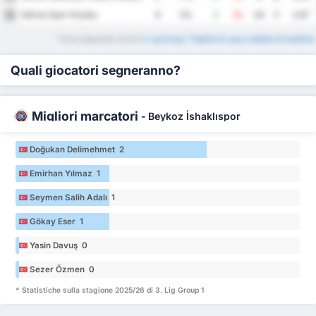
Edirne Spor Kulubu
16
9
0%
2
22
-20
1
2.67
* Sono disponibili anche
3. Lig Group 1 Tabelle di casa e tabelle di trasferta
.
Quali giocatori segneranno?
Migliori marcatori
-
Beykoz İshaklıspor
Doğukan Delimehmet 2
Emirhan Yılmaz 1
Seymen Salih Adalı 1
Gökay Eser 1
Yasin Davuş 0
Sezer Özmen 0
* Statistiche sulla stagione 2025/26 di 3. Lig Group 1