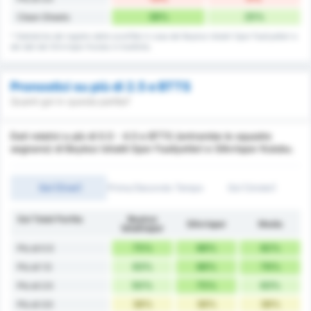
38%
25%
Clean Sheets
* Statistiche del registro delle sconfitte in casa del Beykoz Ishakli Spor Faaliyetleri e
dei dati del Silivrispor Kulubu in trasferta.
Pronostici su più di 2.5 e BTTS
Quanti gol in questa partita?
Dati relativi a più di 0.5 - 4.5 e BTTS (entrambe le squadre
segnano) di Beykoz Ishakli Spor Faaliyetleri e Silivrispor Kulubu.
Gol (Over)
Primo/Secondo Tempo
Gol (Under)
Gol Totali Partita
Beykoz
Silivrispor
Media
İshaklıspor
75%
88%
82%
Più di 0.5
63%
88%
76%
Più di 1.5
50%
75%
63%
Più di 2.5
38%
38%
38%
Più di 3.5