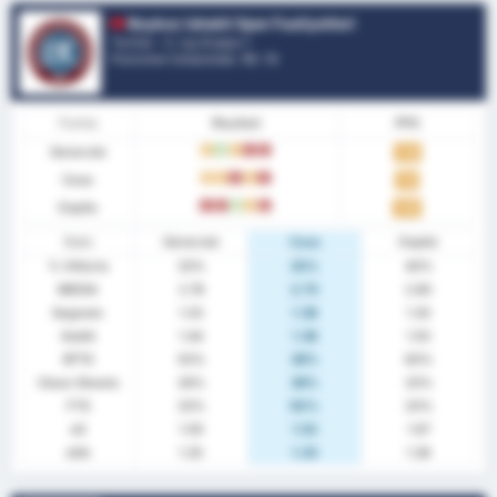
Beykoz Ishakli Spor Faaliyetleri
Turchia - 3. Lig Gruppo 1
Posizione Campionato.
10
/ 16
Forma
Risultati
PPG
Generale
D
W
D
L
L
1.33
Casa
D
D
L
D
L
1.13
Ospite
L
L
W
D
L
1.50
Stats
Generale
Casa
Ospite
% Vittoria
33%
25%
40%
MEDIA
2.78
2.75
2.80
Segnato
1.33
1.38
1.30
Subiti
1.44
1.38
1.50
BTTS
50%
38%
60%
Clean Sheets
28%
38%
20%
FTS
33%
50%
20%
xG
1.59
1.52
1.67
xGA
1.35
1.33
1.38