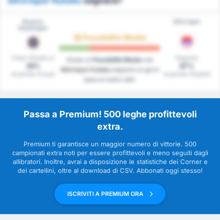
Silivrispor Kulubu
segnerà?
Beykoz
Silivrispor
İshaklıspor
Possibilità Media
Clean Sheets in
Segnato
Esiste un
Possibilità Media
che
38%
87%
Silivrispor Kulubu
segnerà un gol in
di partite (Casa)
di partite (Ospite)
base al nostro dati.
Passa a Premium! 500 leghe profittevoli
extra.
Premium ti garantisce un maggior numero di vittorie. 500
campionati extra noti per essere profittevoli e meno seguiti dagli
allibratori. Inoltre, avrai a disposizione le statistiche dei Corner e
dei cartellini, oltre al download di CSV. Abbonati oggi stesso!
ISCRIVITI A PREMIUM ORA