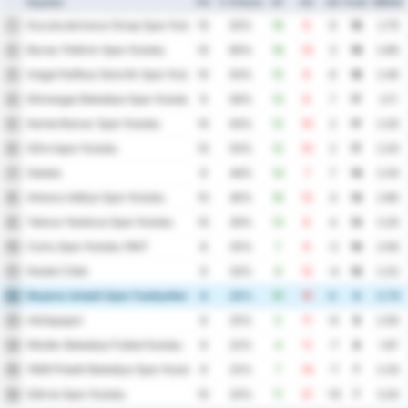
Squadra
PG
% Vittoria
GF
GA
GD
Punti
MEDIA
Kucukcekmece Sinop Spor Kulubu
1
10
50%
18
9
9
19
2.70
Bursa Yildirim Spor Kulubu
2
10
60%
16
13
3
19
2.90
Inegol Kafkas Genclik Spor Kulubu
3
10
50%
15
9
6
18
2.40
Etimesgut Belediye Spor Kulubu
4
9
56%
13
6
7
17
2.11
Kartal Bulvar Spor Kulubu
5
10
50%
12
10
2
17
2.20
Silivrispor Kulubu
6
10
50%
12
10
2
17
2.20
Galata
7
9
44%
14
7
7
14
2.33
Ankara Adliye Spor Kulubu
8
10
40%
16
12
4
14
2.80
Yalova Yesilova Spor Kulubu
9
10
30%
13
9
4
13
2.20
Corlu Spor Kulubu 1947
10
8
25%
7
9
-2
10
2.00
Kestel Cilek
11
9
33%
8
12
-4
10
2.22
Beykoz Ishakli Spor Faaliyetleri
12
8
25%
11
11
0
9
2.75
Inkilapspor
13
8
25%
5
11
-6
9
2.00
Nilufer Belediye Futbol Kulubu
14
9
22%
4
11
-7
9
1.67
1926 Polatli Belediye Spor Kulubu
15
9
22%
7
14
-7
7
2.33
Edirne Spor Kulubu
16
10
20%
11
21
-10
7
3.20