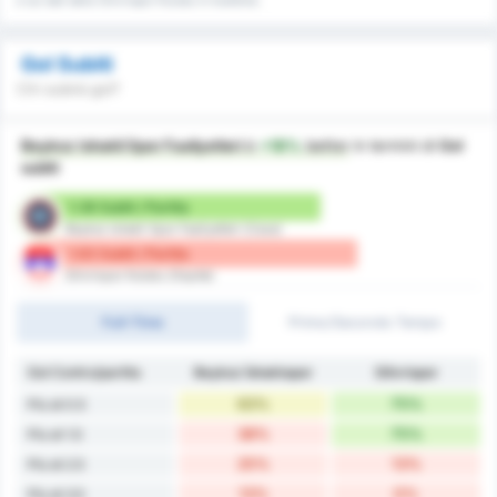
e sui dati della Silivrispor Kulubu in trasferta.
Gol Subiti
Chi subirà gol?
Beykoz Ishakli Spor Faaliyetleri
è
+18%
better
in termini di
Gol
subiti
1.38 Subiti / Partita
Beykoz Ishakli Spor Faaliyetleri (Casa)
1.63 Subiti / Partita
Silivrispor Kulubu (Ospite)
Full-Time
Primo/Secondo Tempo
Gol Contro/partita
Beykoz İshaklıspor
Silivrispor
63%
75%
Più di 0.5
38%
75%
Più di 1.5
25%
13%
Più di 2.5
13%
0%
Più di 3.5