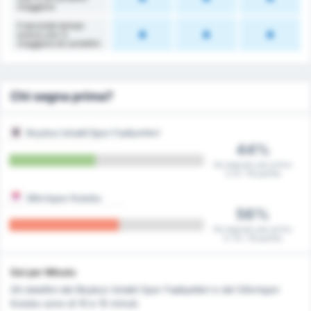
maggiore
Il secondo tempo
aveva una %
maggiore di cartellini
Chi segna prima?
Beykoz Ishakli Spor Faaliyetleri
44%
Ha segnato per primo
in 8 / 18 partite
Silivrispor Kulubu
56%
Ha segnato per primo
in 10 / 18 partite
Gol per Minuto
Gli obiettivi del Beykoz Ishakli Spor Faaliyetleri e del Silivrispor
Kulubu sono di 10 e 15 minuti.