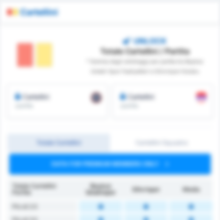
Cartellini
UNLOCK
Totale Cartellini / Partita
* Somma degli arbitraggi per partita tra Beykoz
Ishakli Spor Faaliyetleri e Silivrispor Kulubu
Cartellini
Cartellini
/partita
/partita
Totale Cartellini
Cartellini Squadra
DATA FOR PREMIUM MEMBERS ONLY
Totale Cartellini
Beykoz
Silivrispor
Media
Partita
İshaklıspor
Più di 2.5
Più di 3.5