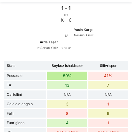
1
-
1
HT
(0 - 1)
Yasin Kargı
Nessun Assist
6'
Arda Taşar
Sertan Yıldız
90+9'
Stats
Beykoz İshaklıspor
Silivrispor
Possesso
59%
41%
Tiri
13
7
Cartellini
N/A
N/A
Calcio d'angolo
3
1
Falli
8
9
Fuorigioco
4
1