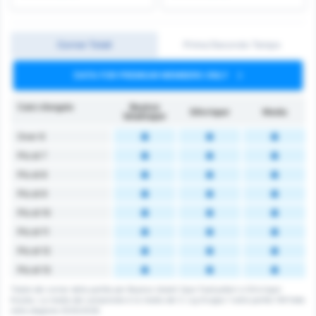
Corner Totali
Primo/Secondo Tempo
DATA FOR PREMIUM MEMBERS ONLY
Calci d’angolo
Beykoz
Silivrispor
Media
İshaklıspor
Over 6
Più di 7
Più di 8
Più di 9
Più di 10
Più di 11
Più di 12
Più di 13
Totale dei corner della partita per Beykoz Ishakli Spor Faaliyetleri e Silivrispor
Kulubu. La media del campionato è la media del 3. Lig Gruppo 1 nelle partite 149 fatte
nella stagione 2025/2026.