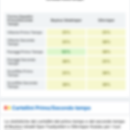
Forma Squadra
Primo/Secondo
Beykoz İshaklıspor
Silivrispor
Tempo
25%
25%
Vittorie Primo Tempo
Vittorie Secondo
25%
38%
Tempo
50%
38%
Pareggi Primo Tempo
Pareggi Secondo
38%
25%
Tempo
Sconfitte Primo
25%
38%
Tempo
Sconfitte Secondo
38%
38%
Tempo
Cartellini Primo/Secondo tempo
Le statistiche dei cartellini del primo tempo e del secondo tempo
di Beykoz Ishakli Spor Faaliyetleri e Silivrispor Kulubu per i tuoi