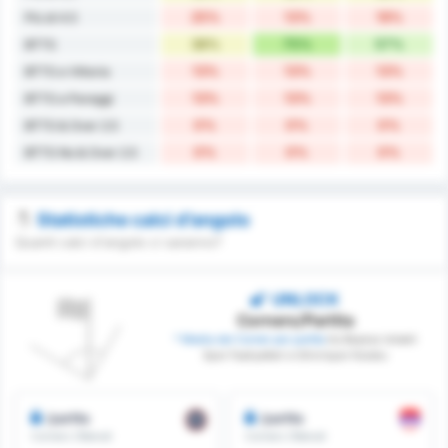
25%
13%
19%
Più di 4.5
38%
75%
57%
BTTS
13%
13%
13%
BTTS e Vittoria
13%
13%
13%
BTTS e Pareggi
0%
0%
0%
BTTS & Over 2.5
0%
0%
0%
BTTS No & Over 2.5
Statistiche calci d’angolo
Quanti calci d'angolo ci saranno?
UNLOCK
Corners/Partita
* Media dei Corner per partita
tra Beykoz Ishakli
Spor Faaliyetleri e Silivrispor Kulubu
/partita
/partita
Corners Ottenuti
Corners Ottenuti