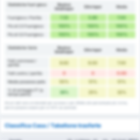
Statistiche fuori gioco
Beykoz
Silivrispor
Media
İshaklıspor
7.33
5.80
7.00
Fuorigioco / Partita
100%
100%
100%
Più di 2.5 Fuorigioco
100%
100%
100%
Più di 3.5 Fuorigioco
Statistiche Varie
Beykoz
Silivrispor
Media
İshaklıspor
Falli commessi /
8.63
6.00
7.00
partita
0
0
0.00
Falli contro / partita
50%
51%
51%
Media possesso palla
% di sorteggio FT (a
38%
25%
32%
tempo pieno)
Alcuni dati sono arrotondati per eccesso o per difetto alla percentuale più vicina,
perciò possono essere pari al 101% se sommati.
Classifica Casa / Tabellone trasferte