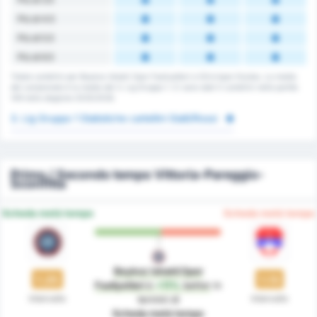
Più di 4.5
Più di 5.5
Più di 6.5
Totale cartellini per Beykoz Ishakli Spor Faaliyetleri e Silivrispor Kulubu. La media
del campionato è la media del 3. Lig Gruppo 1. Ci sono stati 0 cartellini nelle partite
149 nella stagione 2025/2026.
3. Lig Gruppo 1 Statistiche cartellini Gialli/Rossi
Primo / Secondo tempo Vittoria-Pareggio-
Sconfitta
Scheda metà tempo
Scheda metà tempo
Beykoz Ishakli Spor
1.25
1.13
Faaliyetleri
è
+11%
better
in
Intervallo
Intervallo
termini di
Scheda metà tempo