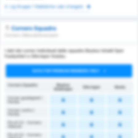
3. Lig Gruppo 1 Statistiche calci d'angolo
Corners Squadra
Corners Ottenuti/Avversario
I dati dei corner individuali delle squadre Beykoz Ishakli Spor
Faaliyetleri e Silivrispor Kulubu.
DATA FOR PREMIUM MEMBERS ONLY
Corners Squadra
Beykoz
Silivrispor
Media
İshaklıspor
Corner guadagnati /
Partita
Corner contro /
Partita
Più di 2.5 - Corners
Ottenuti
Più di 3.5 - Corners