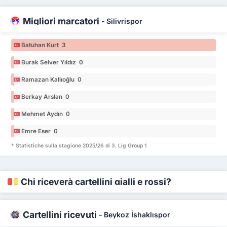
Migliori marcatori
-
Silivrispor
Batuhan Kurt 3
Burak Selver Yıldız 0
Ramazan Kallıoğlu 0
Berkay Arslan 0
Mehmet Aydın 0
Emre Eser 0
* Statistiche sulla stagione 2025/26 di 3. Lig Group 1
Chi riceverà cartellini gialli e rossi?
Cartellini ricevuti
-
Beykoz İshaklıspor