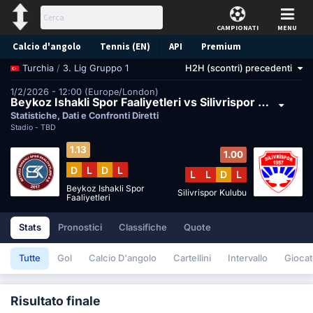
CAMPIONATI
MENU
Calcio d'angolo
Tennis (EN)
API
Premium
/
3. Lig Gruppo 1
H2H (scontri) precedenti
Turchia
Pronostico
1/2/2026 - 12:00 (Europe/London)
Beykoz Ishakli Spor Faaliyetleri vs Silivrispor Kulubu
Statistiche, Dati e Confronti Diretti
Stadio -
TBD
1.13
1.00
D
L
D
L
L
L
D
L
Beykoz Ishakli Spor
Silivrispor Kulubu
Faaliyetleri
Stats
Pronostici
Classifiche
Quote
Tutte
Gol
Calcio D'angolo
Cartellini
Intervallo
Giocat
Risultato finale