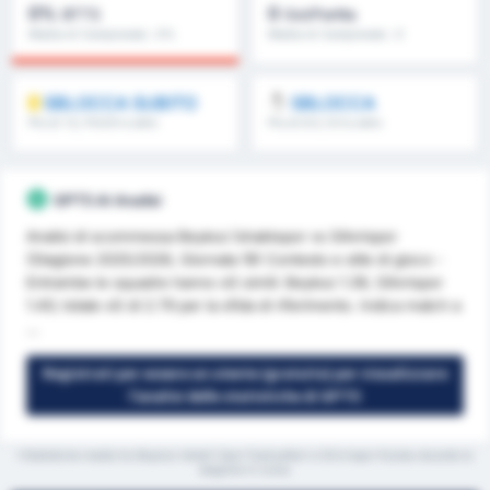
0%
0
BTTS
Gol/Partita
Media di Campionato : 0%
Media di Campionato : 0
SBLOCCA SUBITO
SBLOCCA
Più di 1.5, FH/2H e altro
Più di 8.5, 9.5 e altro
ancora
ancora
GPT5 AI Analisi
Analisi di scommessa Beykoz İshaklıspor vs Silivrispor
(Stagione 2025/2026, Giornata 19) Contesto e stile di gioco -
Entrambe le squadre hanno xG simili: Beykoz 1.39, Silivrispor
1.40; totale xG di 2.79 per la sfida di riferimento. Indica match a
...
Registrati per essere un utente (gratuito) per visualizzare
l'analisi delle statistiche di GPT5
*Statistiche medie tra Beykoz Ishakli Spor Faaliyetleri e Silivrispor Kulubu durante la
stagione in corso