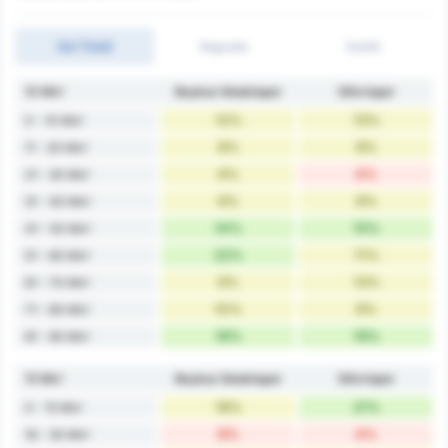
Gol Totali
Segnato
Subiti
10 Min'
Beykoz İshaklıspor
Silivrispor
12%
13%
0 - 10 Min'
8%
9%
11 - 20 Min'
6%
4%
21 - 30 Min'
6%
9%
31 - 40 Min'
14%
15%
41 - 50 Min'
22%
11%
51 - 60 Min'
6%
13%
61 - 70 Min'
10%
9%
71 - 80 Min'
16%
19%
81 - 90 Min'
15 Min'
Beykoz İshaklıspor
Silivrispor
18%
21%
0 - 15 Min'
8%
4%
16 - 30 Min'