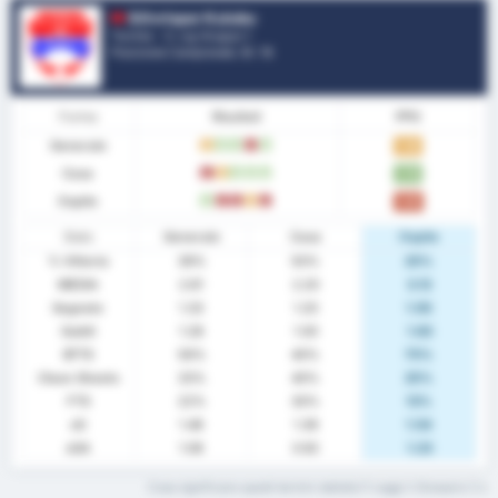
Silivrispor Kulubu
Turchia - 3. Lig Gruppo 1
Posizione Campionato.
9
/ 16
Forma
Risultati
PPG
Generale
D
W
W
L
W
1.39
Casa
L
D
W
W
W
1.70
Ospite
W
L
L
D
L
1.00
Stats
Generale
Casa
Ospite
% Vittoria
39%
50%
25%
MEDIA
2.61
2.20
3.13
Segnato
1.33
1.20
1.50
Subiti
1.28
1.00
1.63
BTTS
56%
40%
75%
Clean Sheets
33%
40%
25%
FTS
22%
30%
13%
xG
1.46
1.39
1.54
xGA
1.06
0.92
1.23
Cosa significano questi termini statistici? Leggi il Glossario