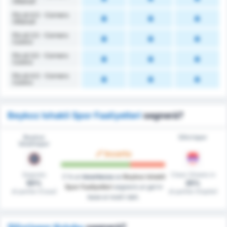
Ottenuti
Più di 4.5 - Corners
Ottenuti
Più di 2.5 - Corners
Contro
Più di 3.5 - Corners
Contro
Più di 4.5 - Corners
Contro
Beykoz Ishakli Spor Faaliyetleri
segnerà?
Beykoz
Silivrispor
İshaklıspor
Incerto
Segnato
Clean Sheets in
C'è un
incertezza
se
Beykoz Ishakli
50%
25%
Spor Faaliyetleri
segnerà un gol in
di partite (Casa)
di partite (Ospite)
base ai nostri dati.