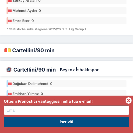
Berkay Arslan 0
Mehmet Aydın 0
Emre Eser 0
* Statistiche sulla stagione 2025/26 di 3. Lig Group 1
Cartellini/90 min
Cartellini/90 min
-
Beykoz İshaklıspor
Doğukan Delimehmet 0
Emirhan Yılmaz 0
Ottieni Pronostici vantaggiosi nella tua e-mail!
Seymen Salih Adalı 0
Gökay Eser 0
Yasin Davuş 0
ISCRIVITI A PREMIUM. GUADAGNA SUBITO.